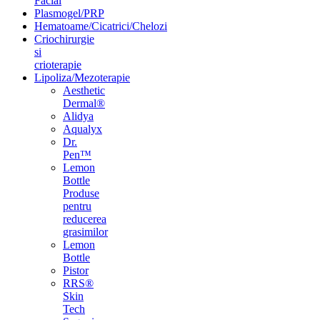
Facial
Plasmogel/PRP
Hematoame/Cicatrici/Chelozi
Criochirurgie
si
crioterapie
Lipoliza/Mezoterapie
Aesthetic
Dermal®
Alidya
Aqualyx
Dr.
Pen™
Lemon
Bottle
Produse
pentru
reducerea
grasimilor
Lemon
Bottle
Pistor
RRS®
Skin
Tech