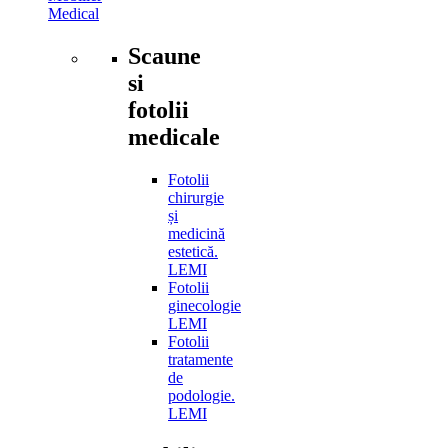
Medical
Scaune
si
fotolii
medicale
Fotolii
chirurgie
și
medicină
estetică.
LEMI
Fotolii
ginecologie
LEMI
Fotolii
tratamente
de
podologie.
LEMI