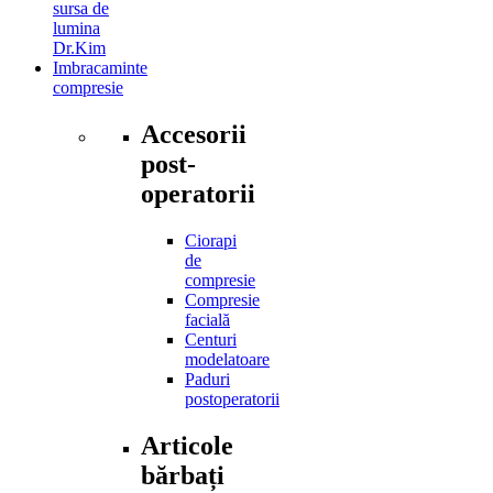
sursa de
lumina
Dr.Kim
Imbracaminte
compresie
Accesorii
post-
operatorii
Ciorapi
de
compresie
Compresie
facială
Centuri
modelatoare
Paduri
postoperatorii
Articole
bărbați