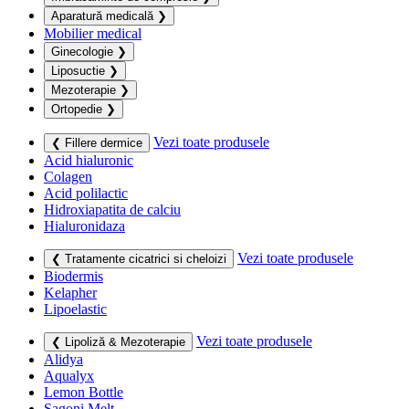
Aparatură medicală
❯
Mobilier medical
Ginecologie
❯
Liposuctie
❯
Mezoterapie
❯
Ortopedie
❯
Vezi toate produsele
❮ Fillere dermice
Acid hialuronic
Colagen
Acid polilactic
Hidroxiapatita de calciu
Hialuronidaza
Vezi toate produsele
❮ Tratamente cicatrici si cheloizi
Biodermis
Kelapher
Lipoelastic
Vezi toate produsele
❮ Lipoliză & Mezoterapie
Alidya
Aqualyx
Lemon Bottle
Sagoni Melt