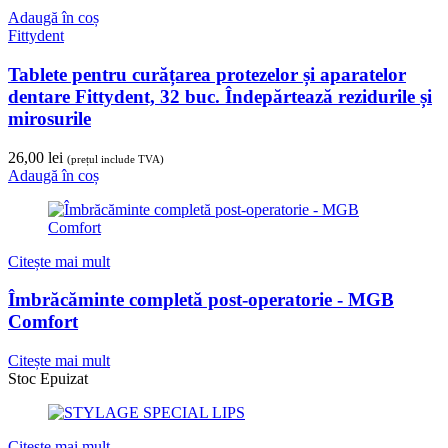
Adaugă în coș
Fittydent
Tablete pentru curățarea protezelor și aparatelor
dentare Fittydent, 32 buc. Îndepărtează rezidurile și
mirosurile
26,00
lei
(prețul include TVA)
Adaugă în coș
Citește mai mult
Îmbrăcăminte completă post-operatorie - MGB
Comfort
Citește mai mult
Stoc Epuizat
Citește mai mult