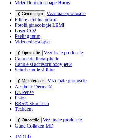
VideoDermatoscoape Horus
Vezi toate produsele
❮ Ginecologie
Fillere acid hialuronic
Fotolii ginecologie LEMI
Laser CO2
Peeling intim
Videocolposcopie
Vezi toate produsele
❮ Liposuctie
Canule de lipoaspiratie
Canule si accesorii body-jet®
Seturi canule si filtre
Vezi toate produsele
❮ Mezoterapie
Aesthetic Dermal®
Dr. Pen™
Pistor
RRS® Skin Tech
Techdent
Vezi toate produsele
❮ Ortopedie
Guna Collagen MD
3M
(14)