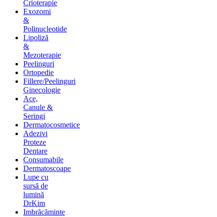
Crioterapie
Exozomi
&
Polinucleotide
Lipoliză
&
Mezoterapie
Peelinguri
Ortopedie
Fillere/Peelinguri
Ginecologie
Ace,
Canule &
Seringi
Dermatocosmetice
Adezivi
Proteze
Dentare
Consumabile
Dermatoscoape
Lupe cu
sursă de
lumină
DrKim
Imbrăcăminte