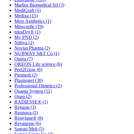
Marllor Biomedical Srl
(3)
MediGraft
(1)
Medixa
(15)
Merz Aesthetics
(1)
Meso-relle
(19)
miraDry®
(1)
My PND
(2)
Nithya
(2)
Novias Pharma
(2)
NUBWAY S&T Co
(1)
Opera
(7)
OREON Life science
(6)
Peel2Glow
(6)
Piennedi
(2)
Plasmogel
(30)
Professional Dietetics
(2)
Quanta System
(11)
Quen
(2)
RADIESSE®
(1)
Rejuran
(3)
Rennova
(2)
Restylane®
(8)
Revanesse
(6)
Sagoni Melt
(5)