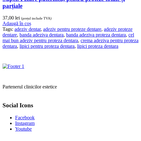
parțiale
37,00
lei
(prețul include TVA)
Adaugă în coș
Tags:
adeziv dentar
,
adeziv pentru proteze dentare
,
adeziv proteze
dentare
,
banda adeziva dentara
,
banda adeziva proteza dentara
,
cel
mai bun adeziv pentru proteza dentara
,
crema adeziva pentru proteza
dentara
,
lipici pentru proteza dentara
,
lipici proteza dentara
Partenerul clinicilor estetice
Social Icons
Facebook
Instagram
Youtube