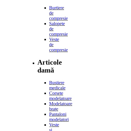
Burtiere
de
compresie
Salopete
de
compresie
Veste
de
compresie
Articole
damă
Bustiere
medicale
Corsete
modelatoare
Modelatoare
brațe
Pantaloni
modelatori
Veste
și