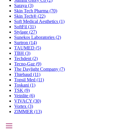
Sammi Glory Co
(2)
Saraya
(3)
Skin Tech Pharma
(70)
Skin Tech®
(22)
Soft Medical Aesthetics
(1)
SoftFil
(31)
Stylage
(27)
Sunekos Laboratories
(2)
Surtron
(14)
TAUMED
(5)
TBH
(3)
Techdent
(2)
Tecno-Gaz
(9)
The Daylight Company
(7)
Thiebaud
(11)
Topsil Med
(11)
Toskani
(1)
TSK
(9)
Veinlite
(6)
VIVACY
(30)
Vortex
(3)
ZIMMER
(13)