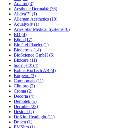
Adamo
(3)
Aesthetic Dermal®
(36)
Alidya™
(1)
Allergan Aesthetics
(10)
Aqualyx®
(1)
Aries Star Medical Systems
(6)
BD
(4)
Bijou
(17)
Bio Gel Platelet
(1)
Biodermis
(14)
BioScience GmbH
(6)
Blizcare
(11)
body-jet®
(4)
Bohus BioTech AB
(4)
Burgeon
(3)
Campomats
(11)
Clinipro
(2)
Croma
(2)
Decoria
(4)
Demotek
(5)
Dermlite
(28)
Desirial
(2)
Dr.Kim Headlight
(11)
Dr.pen
(1)
EMSlim
(1)