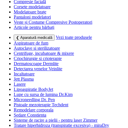
Compresie facială
Corsete modelatoare
Modelatoare brațe
Pantaloni modelatori
Veste și Costume Compresive Postoperatori
Articole pentru bărbați
Vezi toate produsele
❮ Aparatură medicală
Aspiratoare de fum
Autoclave si sterilizatoare
Centrifuge, incubatoare & mixere
Criochirurgie si crioterapie
Dermatoscoape Dermlite
Detectarea venelor Veinlite
Incaltatoare
Jett Plasma
Lasere
Lipoaspiratie BodyJet
Lupe cu sursa de lumina Dr.Kim
Microneedling Dr. Pen
Pistoale mezoterapie Techdent
Remodelare corporala
Sedare Constienta
Sisteme de racire a pielii - pentru laser Zimmer
Tratare hiperhidroza (transpiratie excesiva) - miraDry