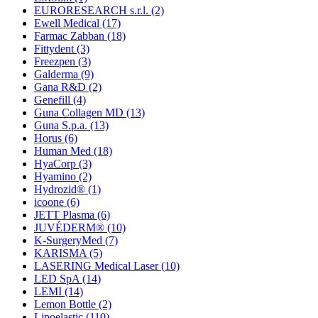
EURORESEARCH s.r.l.
(2)
Ewell Medical
(17)
Farmac Zabban
(18)
Fittydent
(3)
Freezpen
(3)
Galderma
(9)
Gana R&D
(2)
Genefill
(4)
Guna Collagen MD
(13)
Guna S.p.a.
(13)
Horus
(6)
Human Med
(18)
HyaCorp
(3)
Hyamino
(2)
Hydrozid®
(1)
icoone
(6)
JETT Plasma
(6)
JUVÉDERM®
(10)
K-SurgeryMed
(7)
KARISMA
(5)
LASERING Medical Laser
(10)
LED SpA
(14)
LEMI
(14)
Lemon Bottle
(2)
Lipoelastic
(110)