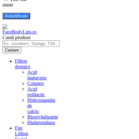
minte
Caută produse
Fillere
dermice
Acid
hialuronic
Colagen
Acid
polilactic
Hidroxiapatita
de
calciu
Biorevitalizante
Hialuronidaza
Fire
Lifting