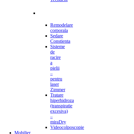
Remodelare
corporala
Sedare
Constienta
Sisteme
de
racire
a
pielii
–
pentru
laser
Zimmer
Tratare
hiperhidroza
(transpiratie
excesiva)
–
miraDry
Videocolposcopie
Mobilier