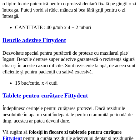
o lipire foarte puternică pentru o proteză dentară fixată pe gingii o zi
întreaga. Puteți vorbi si râde, mânca și bea fără griji pentru o zi
întreagă.
CANTITATE : 40 g/tub x 4 + 2 tuburi
Benzile adezive Fittydent
Dezvoltate special pentru purtătorii de proteze cu maxilarul plat/
îngust. Benzile dentare super-adezive garantează o rezistență sigură
chiar și în aceste cazuri dificile. Sunt rezistente la apă, de aceea sunt
eficiente și pentru pacienții cu salivă excesivă.
15 buc/cutie. x 4 cutii
Tablete pentru curățare Fittydent
Îndeplinesc cerințele pentru curățarea protezei. Dacă rezidurile
nesolubile în apa nu sunt îndepartate pentru o anumită perioadă de
timp, acestea ar putea deveni dure.
Vă rugăm să
folosiți în fiecare zi tabletele pentru curățare
Fittydent
pentru a curăța rezidurile adezivului dentar și reziduurile