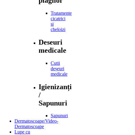
plagilor
Tratamente
cicatrici
si
cheloizi
Deseuri
medicale
Cutii
deșeuri
medicale
Igienizanți
/
Sapunuri
Sapunuri
Dermatoscoape/Video-
Dermatoscoape
Lupe cu