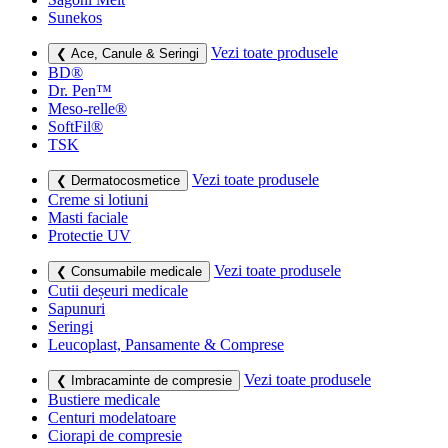
Sunekos
Vezi toate produsele
❮ Ace, Canule & Seringi
BD®
Dr. Pen™
Meso-relle®
SoftFil®
TSK
Vezi toate produsele
❮ Dermatocosmetice
Creme si lotiuni
Masti faciale
Protectie UV
Vezi toate produsele
❮ Consumabile medicale
Cutii deșeuri medicale
Sapunuri
Seringi
Leucoplast, Pansamente & Comprese
Vezi toate produsele
❮ Imbracaminte de compresie
Bustiere medicale
Centuri modelatoare
Ciorapi de compresie