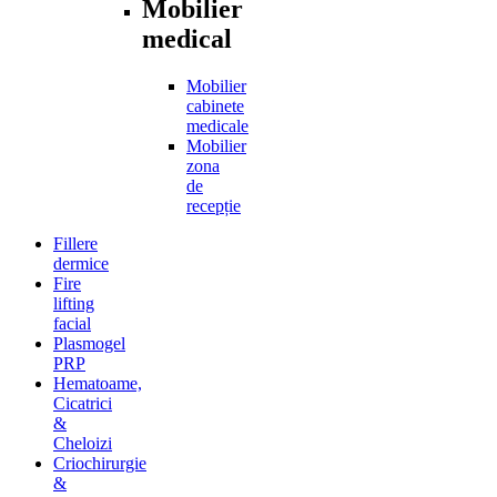
Mobilier
medical
Mobilier
cabinete
medicale
Mobilier
zona
de
recepție
Fillere
dermice
Fire
lifting
facial
Plasmogel
PRP
Hematoame,
Cicatrici
&
Cheloizi
Criochirurgie
&