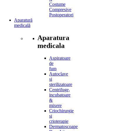
Costume
Compresive
Postoperatori
Aparatură
medicală
Aparatura
medicala
Aspiratoare
de
fum
Autoclave
si
sterilizatoare
Centrifuge,
incubatoare
&
mixere
Criochirurgie
si
crioterapie
Dermatoscoape