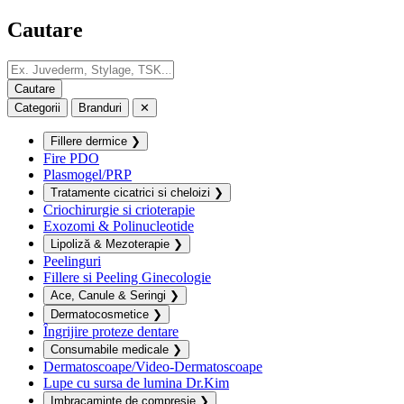
Cautare
Categorii
Branduri
✕
Fillere dermice
❯
Fire PDO
Plasmogel/PRP
Tratamente cicatrici si cheloizi
❯
Criochirurgie si crioterapie
Exozomi & Polinucleotide
Lipoliză & Mezoterapie
❯
Peelinguri
Fillere si Peeling Ginecologie
Ace, Canule & Seringi
❯
Dermatocosmetice
❯
Îngrijire proteze dentare
Consumabile medicale
❯
Dermatoscoape/Video-Dermatoscoape
Lupe cu sursa de lumina Dr.Kim
Imbracaminte de compresie
❯