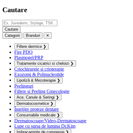
Cautare
Categorii
Branduri
✕
Fillere dermice
❯
Fire PDO
Plasmogel/PRP
Tratamente cicatrici si cheloizi
❯
Criochirurgie si crioterapie
Exozomi & Polinucleotide
Lipoliză & Mezoterapie
❯
Peelinguri
Fillere si Peeling Ginecologie
Ace, Canule & Seringi
❯
Dermatocosmetice
❯
Îngrijire proteze dentare
Consumabile medicale
❯
Dermatoscoape/Video-Dermatoscoape
Lupe cu sursa de lumina Dr.Kim
Imbracaminte de compresie
❯