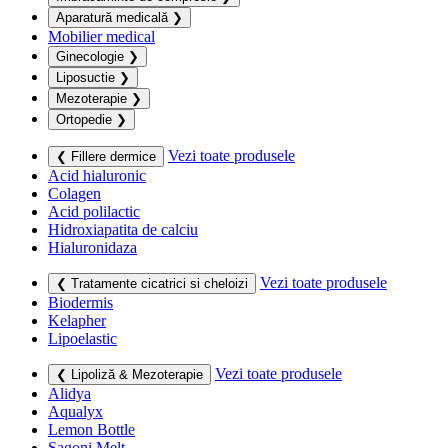
Aparatură medicală
❯
Mobilier medical
Ginecologie
❯
Liposuctie
❯
Mezoterapie
❯
Ortopedie
❯
Vezi toate produsele
❮ Fillere dermice
Acid hialuronic
Colagen
Acid polilactic
Hidroxiapatita de calciu
Hialuronidaza
Vezi toate produsele
❮ Tratamente cicatrici si cheloizi
Biodermis
Kelapher
Lipoelastic
Vezi toate produsele
❮ Lipoliză & Mezoterapie
Alidya
Aqualyx
Lemon Bottle
Sagoni Melt