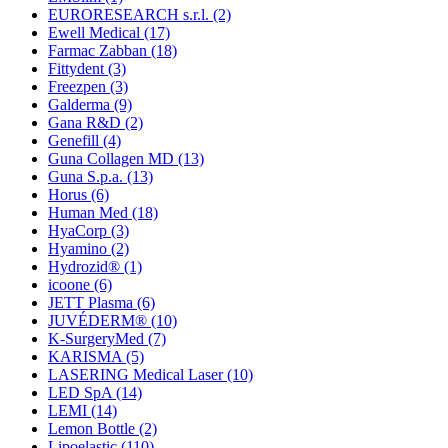
EURORESEARCH s.r.l.
(2)
Ewell Medical
(17)
Farmac Zabban
(18)
Fittydent
(3)
Freezpen
(3)
Galderma
(9)
Gana R&D
(2)
Genefill
(4)
Guna Collagen MD
(13)
Guna S.p.a.
(13)
Horus
(6)
Human Med
(18)
HyaCorp
(3)
Hyamino
(2)
Hydrozid®
(1)
icoone
(6)
JETT Plasma
(6)
JUVÉDERM®
(10)
K-SurgeryMed
(7)
KARISMA
(5)
LASERING Medical Laser
(10)
LED SpA
(14)
LEMI
(14)
Lemon Bottle
(2)
Lipoelastic
(110)