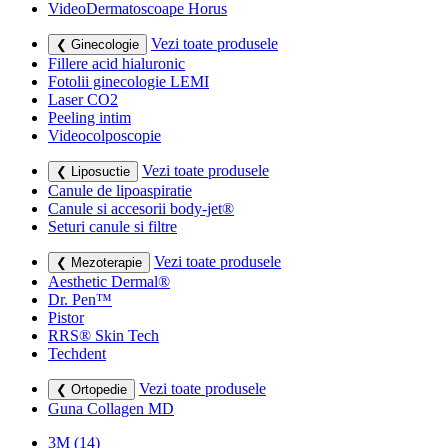
VideoDermatoscoape Horus
Vezi toate produsele
❮ Ginecologie
Fillere acid hialuronic
Fotolii ginecologie LEMI
Laser CO2
Peeling intim
Videocolposcopie
Vezi toate produsele
❮ Liposuctie
Canule de lipoaspiratie
Canule si accesorii body-jet®
Seturi canule si filtre
Vezi toate produsele
❮ Mezoterapie
Aesthetic Dermal®
Dr. Pen™
Pistor
RRS® Skin Tech
Techdent
Vezi toate produsele
❮ Ortopedie
Guna Collagen MD
3M
(14)