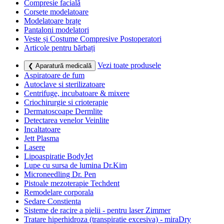
Compresie facială
Corsete modelatoare
Modelatoare brațe
Pantaloni modelatori
Veste și Costume Compresive Postoperatori
Articole pentru bărbați
Vezi toate produsele
❮ Aparatură medicală
Aspiratoare de fum
Autoclave si sterilizatoare
Centrifuge, incubatoare & mixere
Criochirurgie si crioterapie
Dermatoscoape Dermlite
Detectarea venelor Veinlite
Incaltatoare
Jett Plasma
Lasere
Lipoaspiratie BodyJet
Lupe cu sursa de lumina Dr.Kim
Microneedling Dr. Pen
Pistoale mezoterapie Techdent
Remodelare corporala
Sedare Constienta
Sisteme de racire a pielii - pentru laser Zimmer
Tratare hiperhidroza (transpiratie excesiva) - miraDry