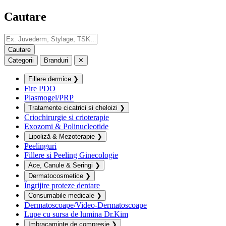
Cautare
Categorii
Branduri
✕
Fillere dermice
❯
Fire PDO
Plasmogel/PRP
Tratamente cicatrici si cheloizi
❯
Criochirurgie si crioterapie
Exozomi & Polinucleotide
Lipoliză & Mezoterapie
❯
Peelinguri
Fillere si Peeling Ginecologie
Ace, Canule & Seringi
❯
Dermatocosmetice
❯
Îngrijire proteze dentare
Consumabile medicale
❯
Dermatoscoape/Video-Dermatoscoape
Lupe cu sursa de lumina Dr.Kim
Imbracaminte de compresie
❯