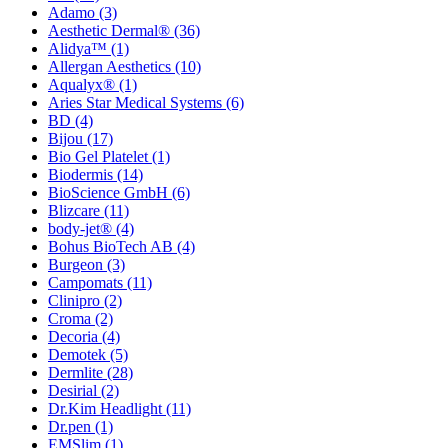
Adamo
(3)
Aesthetic Dermal®
(36)
Alidya™
(1)
Allergan Aesthetics
(10)
Aqualyx®
(1)
Aries Star Medical Systems
(6)
BD
(4)
Bijou
(17)
Bio Gel Platelet
(1)
Biodermis
(14)
BioScience GmbH
(6)
Blizcare
(11)
body-jet®
(4)
Bohus BioTech AB
(4)
Burgeon
(3)
Campomats
(11)
Clinipro
(2)
Croma
(2)
Decoria
(4)
Demotek
(5)
Dermlite
(28)
Desirial
(2)
Dr.Kim Headlight
(11)
Dr.pen
(1)
EMSlim
(1)