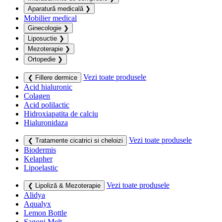
Aparatură medicală
❯
Mobilier medical
Ginecologie
❯
Liposuctie
❯
Mezoterapie
❯
Ortopedie
❯
Vezi toate produsele
❮ Fillere dermice
Acid hialuronic
Colagen
Acid polilactic
Hidroxiapatita de calciu
Hialuronidaza
Vezi toate produsele
❮ Tratamente cicatrici si cheloizi
Biodermis
Kelapher
Lipoelastic
Vezi toate produsele
❮ Lipoliză & Mezoterapie
Alidya
Aqualyx
Lemon Bottle
Sagoni Melt