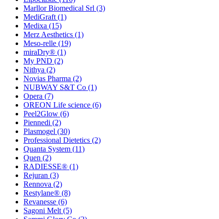
Marllor Biomedical Srl
(3)
MediGraft
(1)
Medixa
(15)
Merz Aesthetics
(1)
Meso-relle
(19)
miraDry®
(1)
My PND
(2)
Nithya
(2)
Novias Pharma
(2)
NUBWAY S&T Co
(1)
Opera
(7)
OREON Life science
(6)
Peel2Glow
(6)
Piennedi
(2)
Plasmogel
(30)
Professional Dietetics
(2)
Quanta System
(11)
Quen
(2)
RADIESSE®
(1)
Rejuran
(3)
Rennova
(2)
Restylane®
(8)
Revanesse
(6)
Sagoni Melt
(5)