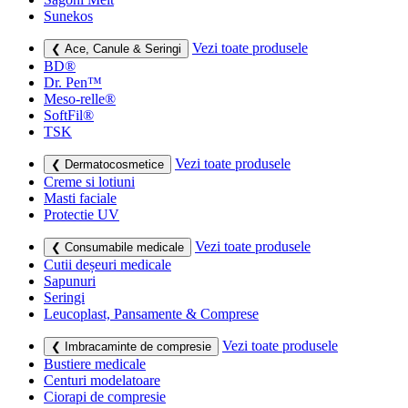
Sunekos
Vezi toate produsele
❮ Ace, Canule & Seringi
BD®
Dr. Pen™
Meso-relle®
SoftFil®
TSK
Vezi toate produsele
❮ Dermatocosmetice
Creme si lotiuni
Masti faciale
Protectie UV
Vezi toate produsele
❮ Consumabile medicale
Cutii deșeuri medicale
Sapunuri
Seringi
Leucoplast, Pansamente & Comprese
Vezi toate produsele
❮ Imbracaminte de compresie
Bustiere medicale
Centuri modelatoare
Ciorapi de compresie