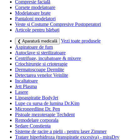
Compresie facială
Corsete modelatoare
Modelatoare brațe
Pantaloni modelatori
Veste și Costume Compresive Postoperatori
Articole pentru bărbați
Vezi toate produsele
❮ Aparatură medicală
Aspiratoare de fum
Autoclave si sterilizatoare
Centrifuge, incubatoare & mixere
Criochirurgie si crioterapie
Dermatoscoape Dermlite
Detectarea venelor Veinlite
Incaltatoare
Jett Plasma
Lasere
Lipoaspiratie BodyJet
Lupe cu sursa de lumina Dr.Kim
Microneedling Dr. Pen
Pistoale mezoterapie Techdent
Remodelare corporala
Sedare Constienta
Sisteme de racire a pielii - pentru laser Zimmer
Tratare hiperhidroza (transpiratie excesiva) - miraDry