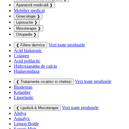
Aparatură medicală
❯
Mobilier medical
Ginecologie
❯
Liposuctie
❯
Mezoterapie
❯
Ortopedie
❯
Vezi toate produsele
❮ Fillere dermice
Acid hialuronic
Colagen
Acid polilactic
Hidroxiapatita de calciu
Hialuronidaza
Vezi toate produsele
❮ Tratamente cicatrici si cheloizi
Biodermis
Kelapher
Lipoelastic
Vezi toate produsele
❮ Lipoliză & Mezoterapie
Alidya
Aqualyx
Lemon Bottle
Sagoni Melt