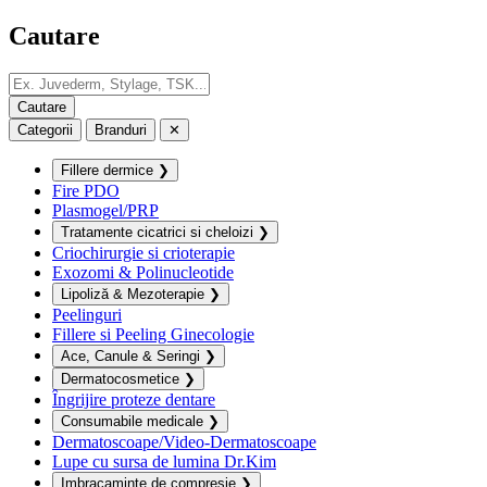
Cautare
Categorii
Branduri
✕
Fillere dermice
❯
Fire PDO
Plasmogel/PRP
Tratamente cicatrici si cheloizi
❯
Criochirurgie si crioterapie
Exozomi & Polinucleotide
Lipoliză & Mezoterapie
❯
Peelinguri
Fillere si Peeling Ginecologie
Ace, Canule & Seringi
❯
Dermatocosmetice
❯
Îngrijire proteze dentare
Consumabile medicale
❯
Dermatoscoape/Video-Dermatoscoape
Lupe cu sursa de lumina Dr.Kim
Imbracaminte de compresie
❯