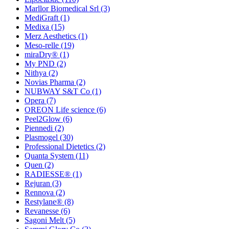
Marllor Biomedical Srl
(3)
MediGraft
(1)
Medixa
(15)
Merz Aesthetics
(1)
Meso-relle
(19)
miraDry®
(1)
My PND
(2)
Nithya
(2)
Novias Pharma
(2)
NUBWAY S&T Co
(1)
Opera
(7)
OREON Life science
(6)
Peel2Glow
(6)
Piennedi
(2)
Plasmogel
(30)
Professional Dietetics
(2)
Quanta System
(11)
Quen
(2)
RADIESSE®
(1)
Rejuran
(3)
Rennova
(2)
Restylane®
(8)
Revanesse
(6)
Sagoni Melt
(5)