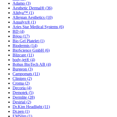
Adamo
(3)
Aesthetic Dermal®
(36)
Alidya™
(1)
Allergan Aesthetics
(10)
Aqualyx®
(1)
Aries Star Medical Systems
(6)
BD
(4)
Bijou
(17)
Bio Gel Platelet
(1)
Biodermis
(14)
BioScience GmbH
(6)
Blizcare
(11)
body-jet®
(4)
Bohus BioTech AB
(4)
Burgeon
(3)
Campomats
(11)
Clinipro
(2)
Croma
(2)
Decoria
(4)
Demotek
(5)
Dermlite
(28)
Desirial
(2)
Dr.Kim Headlight
(11)
Dr.pen
(1)
EMSlim
(1)