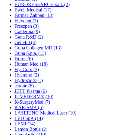
EURORESEARCH s.r.l.
(2)
Ewell Medical
(17)
Farmac Zabban
(18)
Fittydent
(3)
Freezpen
(3)
Galderma
(9)
Gana R&D
(2)
Genefill
(4)
Guna Collagen MD
(13)
Guna S.p.a.
(13)
Horus
(6)
Human Med
(18)
HyaCorp
(3)
Hyamino
(2)
Hydrozid®
(1)
icoone
(6)
JETT Plasma
(6)
JUVÉDERM®
(10)
K-SurgeryMed
(7)
KARISMA
(5)
LASERING Medical Laser
(10)
LED SpA
(14)
LEMI
(14)
Lemon Bottle
(2)
Lipoelastic
(110)