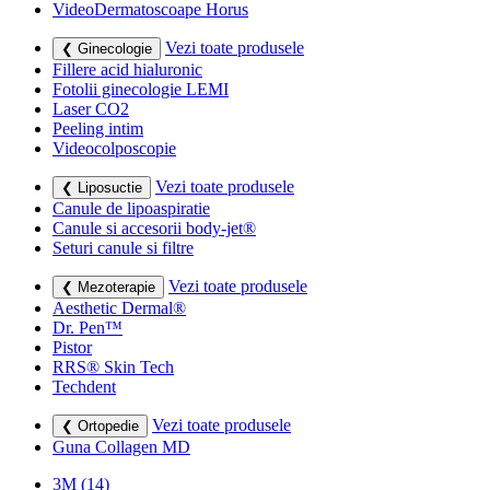
VideoDermatoscoape Horus
Vezi toate produsele
❮ Ginecologie
Fillere acid hialuronic
Fotolii ginecologie LEMI
Laser CO2
Peeling intim
Videocolposcopie
Vezi toate produsele
❮ Liposuctie
Canule de lipoaspiratie
Canule si accesorii body-jet®
Seturi canule si filtre
Vezi toate produsele
❮ Mezoterapie
Aesthetic Dermal®
Dr. Pen™
Pistor
RRS® Skin Tech
Techdent
Vezi toate produsele
❮ Ortopedie
Guna Collagen MD
3M
(14)