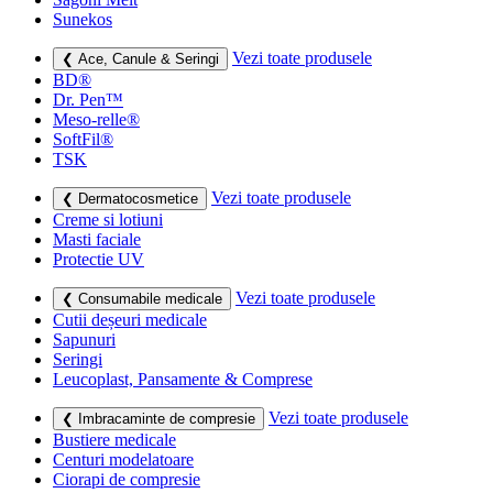
Sunekos
Vezi toate produsele
❮ Ace, Canule & Seringi
BD®
Dr. Pen™
Meso-relle®
SoftFil®
TSK
Vezi toate produsele
❮ Dermatocosmetice
Creme si lotiuni
Masti faciale
Protectie UV
Vezi toate produsele
❮ Consumabile medicale
Cutii deșeuri medicale
Sapunuri
Seringi
Leucoplast, Pansamente & Comprese
Vezi toate produsele
❮ Imbracaminte de compresie
Bustiere medicale
Centuri modelatoare
Ciorapi de compresie