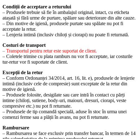
Condiții de acceptare a returului
– Produsele trebuie să fie în ambalajul original, intact, cu eticheta
atașată și fără urme de purtare, spălare sau deteriorare din alte cauze.
– Din motive de igienă, produsele purtate sau spălate nu pot fi
acceptate la retur.
– Lenjeria intimă (inclusiv chiloți și ciorapi) nu poate fi returnată.
Costuri de transport
– Transportul pentru retur este suportat de client.
– Coletele trimise cu plata ramburs nu vor fi acceptate, iar costurile
tur-retur vor fi suportate de client.
Excepții de la retur
– Conform Ordonanței 34/2014, art. 16, lit. e), produsele de lenjerie
intimă (inclusiv cele de compresie) sunt exceptate de la retur din
motive de igienă.
– Produsele folosite, desigilate sau care intră în contact cu părți
intime (chiloți, sutiene, body-uri, maiouri, dresuri, ciorapi, veste
compresive etc.) nu pot fi returnate.
– Produsele de tip comandă specială, aduse în stoc în urma unei
comenzi ferme sau a plății în avans, nu pot fi returnate.
Rambursare
– Rambursarea se face exclusiv prin transfer bancar, în termen de 14
zile calendaristice de la primirea produsului returnat.