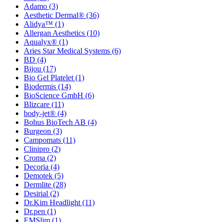
Adamo
(3)
Aesthetic Dermal®
(36)
Alidya™
(1)
Allergan Aesthetics
(10)
Aqualyx®
(1)
Aries Star Medical Systems
(6)
BD
(4)
Bijou
(17)
Bio Gel Platelet
(1)
Biodermis
(14)
BioScience GmbH
(6)
Blizcare
(11)
body-jet®
(4)
Bohus BioTech AB
(4)
Burgeon
(3)
Campomats
(11)
Clinipro
(2)
Croma
(2)
Decoria
(4)
Demotek
(5)
Dermlite
(28)
Desirial
(2)
Dr.Kim Headlight
(11)
Dr.pen
(1)
EMSlim
(1)