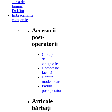
sursa de
lumina
Dr.Kim
Imbracaminte
compresie
Accesorii
post-
operatorii
Ciorapi
de
compresie
Compresie
facială
Centuri
modelatoare
Paduri
postoperatorii
Articole
bărbați