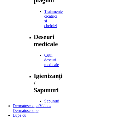
plagilor
Tratamente
cicatrici
si
cheloizi
Deseuri
medicale
Cutii
deșeuri
medicale
Igienizanți
/
Sapunuri
Sapunuri
Dermatoscoape/Video-
Dermatoscoape
Lupe cu