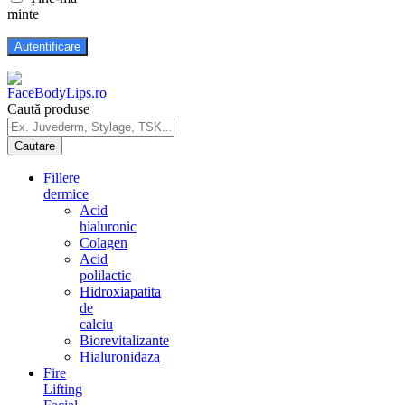
minte
Caută produse
Fillere
dermice
Acid
hialuronic
Colagen
Acid
polilactic
Hidroxiapatita
de
calciu
Biorevitalizante
Hialuronidaza
Fire
Lifting