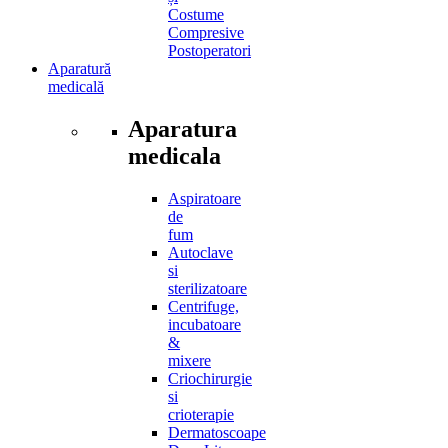
Costume
Compresive
Postoperatori
Aparatură
medicală
Aparatura
medicala
Aspiratoare
de
fum
Autoclave
si
sterilizatoare
Centrifuge,
incubatoare
&
mixere
Criochirurgie
si
crioterapie
Dermatoscoape