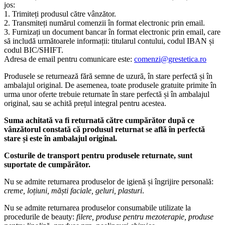
jos:
1. Trimiteți produsul către vânzător.
2. Transmiteți numărul comenzii în format electronic prin email.
3. Furnizați un document bancar în format electronic prin email, care
să includă următoarele informații: titularul contului, codul IBAN și
codul BIC/SHIFT.
Adresa de email pentru comunicare este:
comenzi@grestetica.ro
Produsele se returnează fără semne de uzură, în stare perfectă și în
ambalajul original. De asemenea, toate produsele gratuite primite în
urma unor oferte trebuie returnate în stare perfectă și în ambalajul
original, sau se achită prețul integral pentru acestea.
Suma achitată va fi returnată către cumpărător după ce
vânzătorul constată că produsul returnat se află în perfectă
stare și este în ambalajul original.
Costurile de transport pentru produsele returnate, sunt
suportate de cumpărător.
Nu se admite returnarea produselor de igienă și îngrijire personală:
creme, loțiuni, măști faciale, geluri, plasturi
.
Nu se admite returnarea produselor consumabile utilizate la
procedurile de beauty:
filere, produse pentru mezoterapie, produse