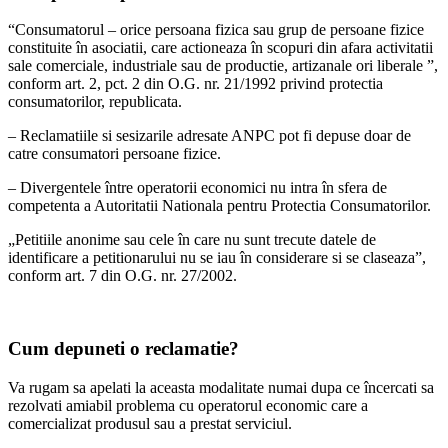
“Consumatorul – orice persoana fizica sau grup de persoane fizice
constituite în asociatii, care actioneaza în scopuri din afara activitatii
sale comerciale, industriale sau de productie, artizanale ori liberale ”,
conform art. 2, pct. 2 din O.G. nr. 21/1992 privind protectia
consumatorilor, republicata.
– Reclamatiile si sesizarile adresate ANPC pot fi depuse doar de
catre consumatori persoane fizice.
– Divergentele între operatorii economici nu intra în sfera de
competenta a Autoritatii Nationala pentru Protectia Consumatorilor.
„Petitiile anonime sau cele în care nu sunt trecute datele de
identificare a petitionarului nu se iau în considerare si se claseaza”,
conform art. 7 din O.G. nr. 27/2002.
Cum depuneti o reclamatie?
Va rugam sa apelati la aceasta modalitate numai dupa ce încercati sa
rezolvati amiabil problema cu operatorul economic care a
comercializat produsul sau a prestat serviciul.