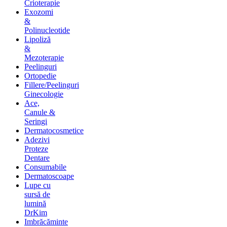
Crioterapie
Exozomi
&
Polinucleotide
Lipoliză
&
Mezoterapie
Peelinguri
Ortopedie
Fillere/Peelinguri
Ginecologie
Ace,
Canule &
Seringi
Dermatocosmetice
Adezivi
Proteze
Dentare
Consumabile
Dermatoscoape
Lupe cu
sursă de
lumină
DrKim
Imbrăcăminte