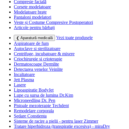
Compresie facială
Corsete modelatoare
Modelatoare brațe
Pantaloni modelatori
Veste și Costume Compresive Postoperatori
Articole pentru bărbați
Vezi toate produsele
❮ Aparatură medicală
Aspiratoare de fum
Autoclave si sterilizatoare
Centrifuge, incubatoare & mixere
Criochirurgie si crioterapie
Dermatoscoape Dermlite
Detectarea venelor Veinlite
Incaltatoare
Jett Plasma
Lasere
Lipoaspiratie BodyJet
Lupe cu sursa de lumina Dr.Kim
Microneedling Dr. Pen
Pistoale mezoterapie Techdent
Remodelare corporala
Sedare Constienta
Sisteme de racire a pielii - pentru laser Zimmer
Tratare hiperhidroza (transpiratie excesiva) - miraDry