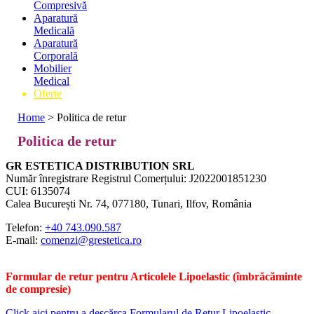
Compresivă
Aparatură
Medicală
Aparatură
Corporală
Mobilier
Medical
Oferte
Home
>
Politica de retur
Politica de retur
GR ESTETICA DISTRIBUTION SRL
Număr înregistrare Registrul Comerțului: J2022001851230
CUI: 6135074
Calea București Nr. 74, 077180, Tunari, Ilfov, România
Telefon:
+40 743.090.587
E-mail:
comenzi@grestetica.ro
Formular de retur pentru Articolele Lipoelastic (îmbrăcăminte
de compresie)
Click aici pentru a descărca Formularul de Retur Lipoelastic