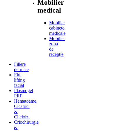
Mobilier
medical
Mobilier
cabinete
medicale
Mobilier
zona
de
recepție
Fillere
dermice
Fire
lifting
facial
Plasmogel
PRP
Hematoame,
Cicatrici
&
Cheloizi
Criochirurgie
&