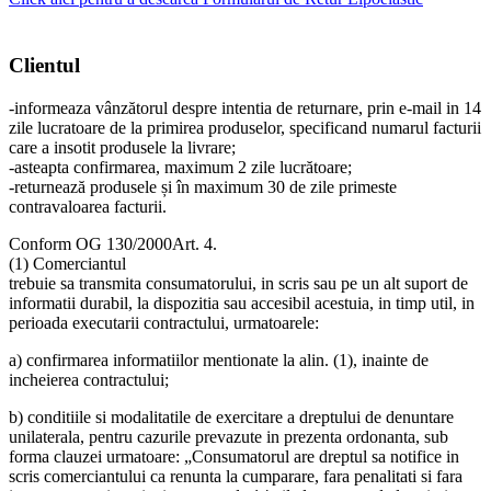
Clientul
-informeaza vânzătorul despre intentia de returnare, prin e-mail in 14
zile lucratoare de la primirea produselor, specificand numarul facturii
care a insotit produsele la livrare;
-asteapta confirmarea, maximum 2 zile lucrătoare;
-returnează produsele și în maximum 30 de zile primeste
contravaloarea facturii.
Conform OG 130/2000Art. 4.
(1) Comerciantul
trebuie sa transmita consumatorului, in scris sau pe un alt suport de
informatii durabil, la dispozitia sau accesibil acestuia, in timp util, in
perioada executarii contractului, urmatoarele:
a) confirmarea informatiilor mentionate la alin. (1), inainte de
incheierea contractului;
b) conditiile si modalitatile de exercitare a dreptului de denuntare
unilaterala, pentru cazurile prevazute in prezenta ordonanta, sub
forma clauzei urmatoare: „Consumatorul are dreptul sa notifice in
scris comerciantului ca renunta la cumparare, fara penalitati si fara