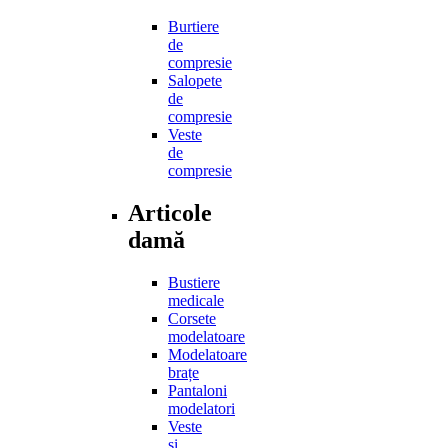
Burtiere
de
compresie
Salopete
de
compresie
Veste
de
compresie
Articole
damă
Bustiere
medicale
Corsete
modelatoare
Modelatoare
brațe
Pantaloni
modelatori
Veste
și