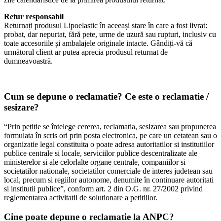
Retur responsabil
Returnați produsul Lipoelastic în aceeași stare în care a fost livrat:
probat, dar nepurtat, fără pete, urme de uzură sau rupturi, inclusiv cu
toate accesoriile și ambalajele originale intacte. Gândiți-vă că
următorul client ar putea aprecia produsul returnat de
dumneavoastră.
Cum se depune o reclamatie? Ce este o reclamatie /
sesizare?
“Prin petitie se întelege cererea, reclamatia, sesizarea sau propunerea
formulata în scris ori prin posta electronica, pe care un cetatean sau o
organizatie legal constituita o poate adresa autoritatilor si institutiilor
publice centrale si locale, serviciilor publice descentralizate ale
ministerelor si ale celorlalte organe centrale, companiilor si
societatilor nationale, societatilor comerciale de interes judetean sau
local, precum si regiilor autonome, denumite în continuare autoritati
si institutii publice”, conform art. 2 din O.G. nr. 27/2002 privind
reglementarea activitatii de solutionare a petitiilor.
Cine poate depune o reclamatie la ANPC?