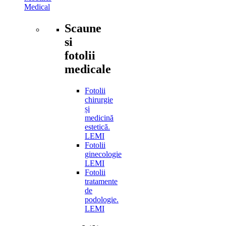
Medical
Scaune
si
fotolii
medicale
Fotolii
chirurgie
și
medicină
estetică.
LEMI
Fotolii
ginecologie
LEMI
Fotolii
tratamente
de
podologie.
LEMI