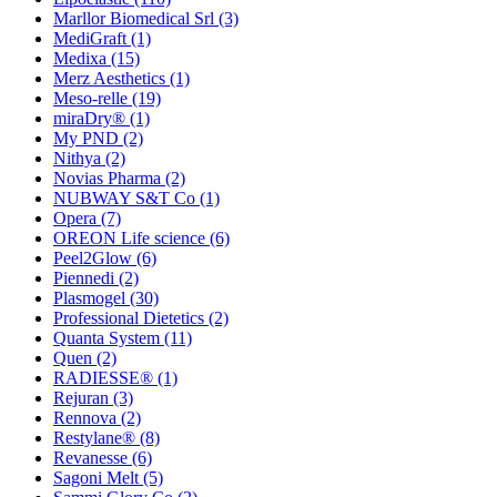
Marllor Biomedical Srl
(3)
MediGraft
(1)
Medixa
(15)
Merz Aesthetics
(1)
Meso-relle
(19)
miraDry®
(1)
My PND
(2)
Nithya
(2)
Novias Pharma
(2)
NUBWAY S&T Co
(1)
Opera
(7)
OREON Life science
(6)
Peel2Glow
(6)
Piennedi
(2)
Plasmogel
(30)
Professional Dietetics
(2)
Quanta System
(11)
Quen
(2)
RADIESSE®
(1)
Rejuran
(3)
Rennova
(2)
Restylane®
(8)
Revanesse
(6)
Sagoni Melt
(5)