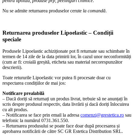
pentru lipoliză, produse prp, peelinguri chimice
.
Nu se admite returnarea produselor cerute
la comandă
.
Returnarea produselor Lipoelastic – Condiții
speciale
Produsele Lipoelastic achiziționate pot fi returnate sau schimbate în
termen de 14 zile de la data primirii lor, în cazul unor neconformități
(cum ar fi: croială greșită, eticheta sau material necorespunzător
descrierii).
Toate retururile Lipoelastic vor putea fi procesate doar cu
respectarea condițiilor de mai jos:
Notificare prealabilă
– Dacă doriți să returnați un produs livrat, trebuie să ne anunțați în
scris despre produsul respectiv, data livrării și dacă doriți înlocuirea
cu alt produs.
– Notificarea se face prin email la adresa
comenzi@grestetica.ro
sau
telefonic la numărul 0731.361.550.
– Returnarea produsului se poate face doar după procesarea și
aprobarea notificării de către SC GR Estetica Distribution SRL.