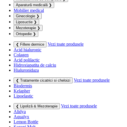
Aparatură medicală
❯
Mobilier medical
Ginecologie
❯
Liposuctie
❯
Mezoterapie
❯
Ortopedie
❯
Vezi toate produsele
❮ Fillere dermice
Acid hialuronic
Colagen
Acid polilactic
Hidroxiapatita de calciu
Hialuronidaza
Vezi toate produsele
❮ Tratamente cicatrici si cheloizi
Biodermis
Kelapher
Lipoelastic
Vezi toate produsele
❮ Lipoliză & Mezoterapie
Alidya
Aqualyx
Lemon Bottle
Sagoni Melt