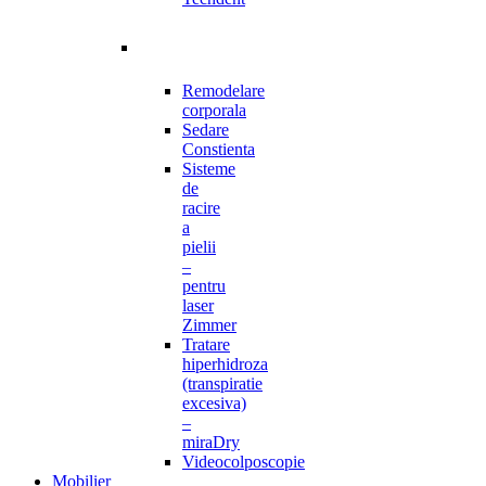
Remodelare
corporala
Sedare
Constienta
Sisteme
de
racire
a
pielii
–
pentru
laser
Zimmer
Tratare
hiperhidroza
(transpiratie
excesiva)
–
miraDry
Videocolposcopie
Mobilier