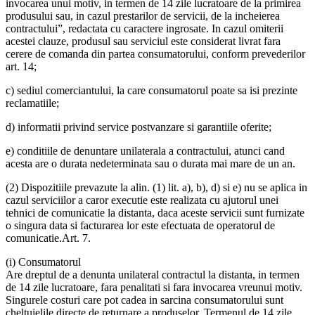
invocarea unui motiv, in termen de 14 zile lucratoare de la primirea
produsului sau, in cazul prestarilor de servicii, de la incheierea
contractului”, redactata cu caractere ingrosate. In cazul omiterii
acestei clauze, produsul sau serviciul este considerat livrat fara
cerere de comanda din partea consumatorului, conform prevederilor
art. 14;
c) sediul comerciantului, la care consumatorul poate sa isi prezinte
reclamatiile;
d) informatii privind service postvanzare si garantiile oferite;
e) conditiile de denuntare unilaterala a contractului, atunci cand
acesta are o durata nedeterminata sau o durata mai mare de un an.
(2) Dispozitiile prevazute la alin. (1) lit. a), b), d) si e) nu se aplica in
cazul serviciilor a caror executie este realizata cu ajutorul unei
tehnici de comunicatie la distanta, daca aceste servicii sunt furnizate
o singura data si facturarea lor este efectuata de operatorul de
comunicatie.Art. 7.
(i) Consumatorul
Are dreptul de a denunta unilateral contractul la distanta, in termen
de 14 zile lucratoare, fara penalitati si fara invocarea vreunui motiv.
Singurele costuri care pot cadea in sarcina consumatorului sunt
cheltuielile directe de returnare a produselor. Termenul de 14 zile