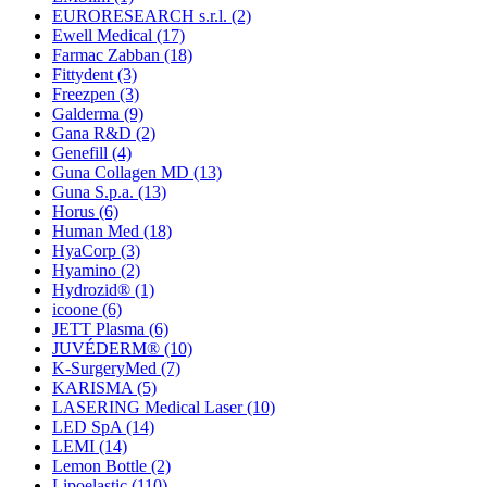
EURORESEARCH s.r.l.
(2)
Ewell Medical
(17)
Farmac Zabban
(18)
Fittydent
(3)
Freezpen
(3)
Galderma
(9)
Gana R&D
(2)
Genefill
(4)
Guna Collagen MD
(13)
Guna S.p.a.
(13)
Horus
(6)
Human Med
(18)
HyaCorp
(3)
Hyamino
(2)
Hydrozid®
(1)
icoone
(6)
JETT Plasma
(6)
JUVÉDERM®
(10)
K-SurgeryMed
(7)
KARISMA
(5)
LASERING Medical Laser
(10)
LED SpA
(14)
LEMI
(14)
Lemon Bottle
(2)
Lipoelastic
(110)