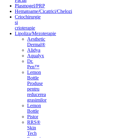
Facial
Plasmogel/PRP
Hematoame/Cicatrici/Chelozi
Criochirurgie
si
crioterapie
Lipoliza/Mezoterapie
Aesthetic
Dermal®
Alidya
Aqualyx
Dr.
Pen™
Lemon
Bottle
Produse
pentru
reducerea
grasimilor
Lemon
Bottle
Pistor
RRS®
Skin
Tech