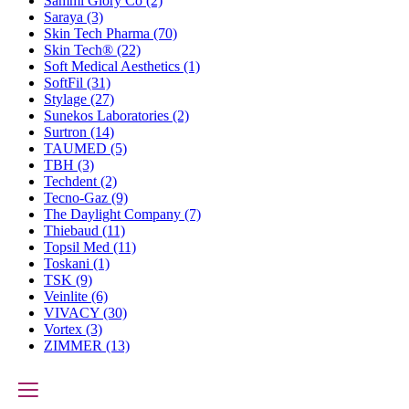
Sammi Glory Co
(2)
Saraya
(3)
Skin Tech Pharma
(70)
Skin Tech®
(22)
Soft Medical Aesthetics
(1)
SoftFil
(31)
Stylage
(27)
Sunekos Laboratories
(2)
Surtron
(14)
TAUMED
(5)
TBH
(3)
Techdent
(2)
Tecno-Gaz
(9)
The Daylight Company
(7)
Thiebaud
(11)
Topsil Med
(11)
Toskani
(1)
TSK
(9)
Veinlite
(6)
VIVACY
(30)
Vortex
(3)
ZIMMER
(13)