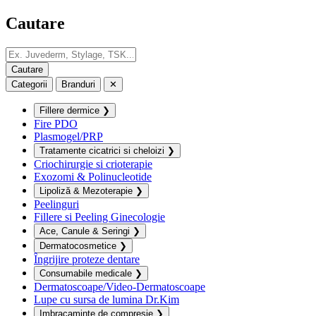
Cautare
Categorii
Branduri
✕
Fillere dermice
❯
Fire PDO
Plasmogel/PRP
Tratamente cicatrici si cheloizi
❯
Criochirurgie si crioterapie
Exozomi & Polinucleotide
Lipoliză & Mezoterapie
❯
Peelinguri
Fillere si Peeling Ginecologie
Ace, Canule & Seringi
❯
Dermatocosmetice
❯
Îngrijire proteze dentare
Consumabile medicale
❯
Dermatoscoape/Video-Dermatoscoape
Lupe cu sursa de lumina Dr.Kim
Imbracaminte de compresie
❯