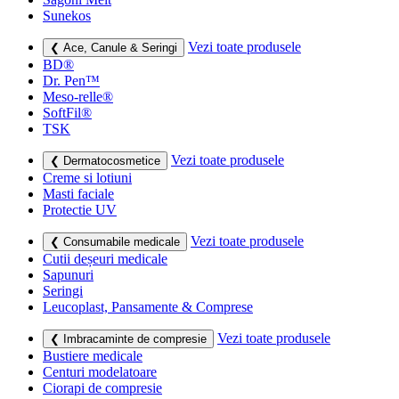
Sunekos
Vezi toate produsele
❮ Ace, Canule & Seringi
BD®
Dr. Pen™
Meso-relle®
SoftFil®
TSK
Vezi toate produsele
❮ Dermatocosmetice
Creme si lotiuni
Masti faciale
Protectie UV
Vezi toate produsele
❮ Consumabile medicale
Cutii deșeuri medicale
Sapunuri
Seringi
Leucoplast, Pansamente & Comprese
Vezi toate produsele
❮ Imbracaminte de compresie
Bustiere medicale
Centuri modelatoare
Ciorapi de compresie