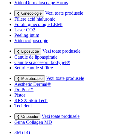
VideoDermatoscoape Horus
Vezi toate produsele
❮ Ginecologie
Fillere acid hialuronic
Fotolii ginecologie LEMI
Laser CO2
Peeling intim
Videocolposcopie
Vezi toate produsele
❮ Liposuctie
Canule de lipoaspiratie
Canule si accesorii body-jet®
Seturi canule si filtre
Vezi toate produsele
❮ Mezoterapie
Aesthetic Dermal®
Dr. Pen™
Pistor
RRS® Skin Tech
Techdent
Vezi toate produsele
❮ Ortopedie
Guna Collagen MD
3M
(14)