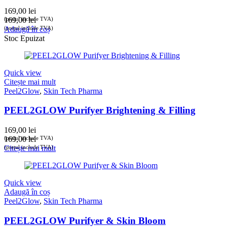
169,00
lei
(prețul include TVA)
169,00
lei
(prețul include TVA)
Adaugă în coș
Stoc Epuizat
Quick view
Citește mai mult
Peel2Glow
,
Skin Tech Pharma
PEEL2GLOW Purifyer Brightening & Filling
169,00
lei
(prețul include TVA)
169,00
lei
(prețul include TVA)
Citește mai mult
Quick view
Adaugă în coș
Peel2Glow
,
Skin Tech Pharma
PEEL2GLOW Purifyer & Skin Bloom