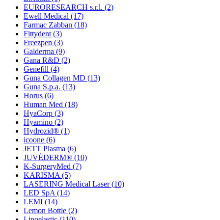
EURORESEARCH s.r.l.
(2)
Ewell Medical
(17)
Farmac Zabban
(18)
Fittydent
(3)
Freezpen
(3)
Galderma
(9)
Gana R&D
(2)
Genefill
(4)
Guna Collagen MD
(13)
Guna S.p.a.
(13)
Horus
(6)
Human Med
(18)
HyaCorp
(3)
Hyamino
(2)
Hydrozid®
(1)
icoone
(6)
JETT Plasma
(6)
JUVÉDERM®
(10)
K-SurgeryMed
(7)
KARISMA
(5)
LASERING Medical Laser
(10)
LED SpA
(14)
LEMI
(14)
Lemon Bottle
(2)
Lipoelastic
(110)