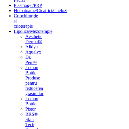
Facial
Plasmogel/PRP
Hematoame/Cicatrici/Chelozi
Criochirurgie
si
crioterapie
Lipoliza/Mezoterapie
Aesthetic
Dermal®
Alidya
Aqualyx
Dr.
Pen™
Lemon
Bottle
Produse
pentru
reducerea
grasimilor
Lemon
Bottle
Pistor
RRS®
Skin
Tech