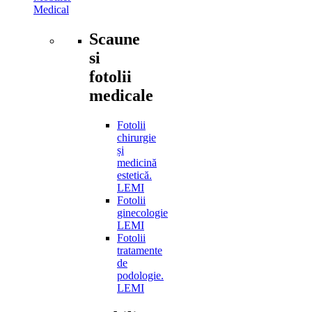
Medical
Scaune
si
fotolii
medicale
Fotolii
chirurgie
și
medicină
estetică.
LEMI
Fotolii
ginecologie
LEMI
Fotolii
tratamente
de
podologie.
LEMI