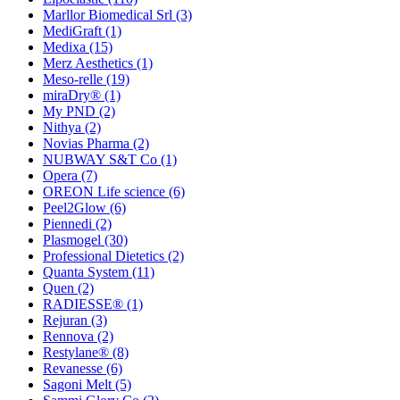
Marllor Biomedical Srl
(3)
MediGraft
(1)
Medixa
(15)
Merz Aesthetics
(1)
Meso-relle
(19)
miraDry®
(1)
My PND
(2)
Nithya
(2)
Novias Pharma
(2)
NUBWAY S&T Co
(1)
Opera
(7)
OREON Life science
(6)
Peel2Glow
(6)
Piennedi
(2)
Plasmogel
(30)
Professional Dietetics
(2)
Quanta System
(11)
Quen
(2)
RADIESSE®
(1)
Rejuran
(3)
Rennova
(2)
Restylane®
(8)
Revanesse
(6)
Sagoni Melt
(5)