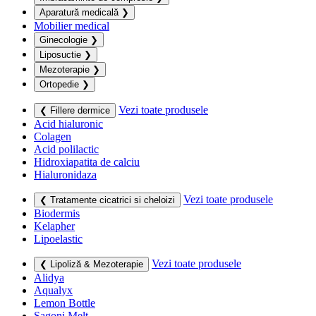
Aparatură medicală
❯
Mobilier medical
Ginecologie
❯
Liposuctie
❯
Mezoterapie
❯
Ortopedie
❯
Vezi toate produsele
❮ Fillere dermice
Acid hialuronic
Colagen
Acid polilactic
Hidroxiapatita de calciu
Hialuronidaza
Vezi toate produsele
❮ Tratamente cicatrici si cheloizi
Biodermis
Kelapher
Lipoelastic
Vezi toate produsele
❮ Lipoliză & Mezoterapie
Alidya
Aqualyx
Lemon Bottle
Sagoni Melt