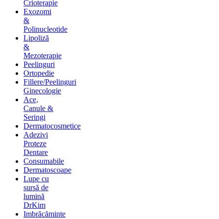
Crioterapie
Exozomi
&
Polinucleotide
Lipoliză
&
Mezoterapie
Peelinguri
Ortopedie
Fillere/Peelinguri
Ginecologie
Ace,
Canule &
Seringi
Dermatocosmetice
Adezivi
Proteze
Dentare
Consumabile
Dermatoscoape
Lupe cu
sursă de
lumină
DrKim
Imbrăcăminte