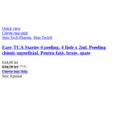
Quick view
Citește mai mult
Skin Tech Pharma
,
Skin Tech®
Easy TCA Starter 4 peeling, 4 fiole x 2ml. Peeeling
chimic superficial. Pentru față, brațe, spate
634,00
lei
(prețul include TVA)
634,00
lei
(prețul include TVA)
Citește mai mult
Stoc Epuizat