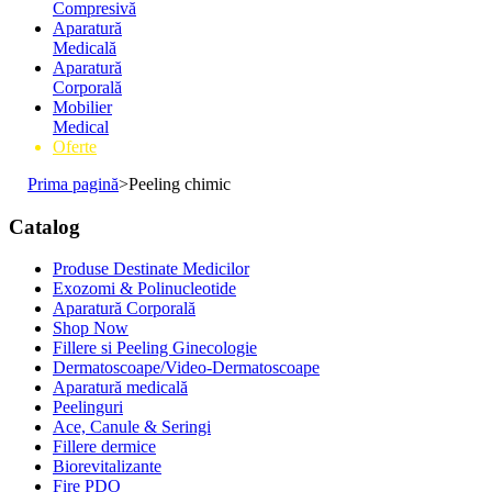
Compresivă
Aparatură
Medicală
Aparatură
Corporală
Mobilier
Medical
Oferte
Prima pagină
>
Peeling chimic
Catalog
Produse Destinate Medicilor
Exozomi & Polinucleotide
Aparatură Corporală
Shop Now
Fillere si Peeling Ginecologie
Dermatoscoape/Video-Dermatoscoape
Aparatură medicală
Peelinguri
Ace, Canule & Seringi
Fillere dermice
Biorevitalizante
Fire PDO