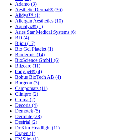
Adamo
(3)
Aesthetic Dermal®
(36)
Alidya™
(1)
Allergan Aesthetics
(10)
Aqualyx®
(1)
Aries Star Medical Systems
(6)
BD
(4)
Bijou
(17)
Bio Gel Platelet
(1)
Biodermis
(14)
BioScience GmbH
(6)
Blizcare
(11)
body-jet®
(4)
Bohus BioTech AB
(4)
Burgeon
(3)
Campomats
(11)
Clinipro
(2)
Croma
(2)
Decoria
(4)
Demotek
(5)
Dermlite
(28)
Desirial
(2)
Dr.Kim Headlight
(11)
Dr.pen
(1)
EMSlim
(1)