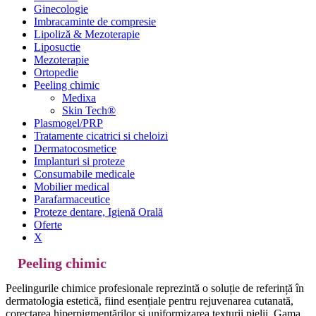
Ginecologie
Imbracaminte de compresie
Lipoliză & Mezoterapie
Liposuctie
Mezoterapie
Ortopedie
Peeling chimic
Medixa
Skin Tech®
Plasmogel/PRP
Tratamente cicatrici si cheloizi
Dermatocosmetice
Implanturi si proteze
Consumabile medicale
Mobilier medical
Parafarmaceutice
Proteze dentare, Igienă Orală
Oferte
X
Peeling chimic
Peelingurile chimice profesionale reprezintă o soluție de referință în
dermatologia estetică, fiind esențiale pentru rejuvenarea cutanată,
corectarea hiperpigmentărilor și uniformizarea texturii pielii. Gama