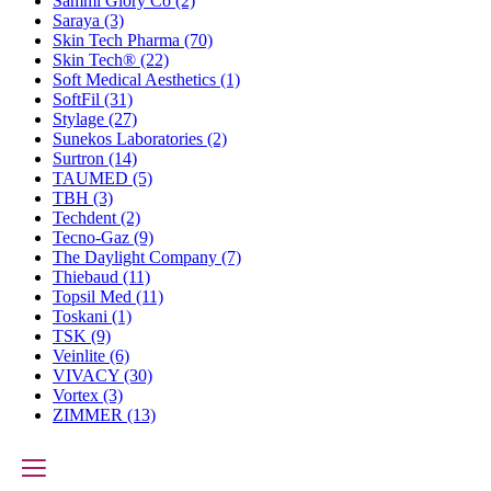
Sammi Glory Co
(2)
Saraya
(3)
Skin Tech Pharma
(70)
Skin Tech®
(22)
Soft Medical Aesthetics
(1)
SoftFil
(31)
Stylage
(27)
Sunekos Laboratories
(2)
Surtron
(14)
TAUMED
(5)
TBH
(3)
Techdent
(2)
Tecno-Gaz
(9)
The Daylight Company
(7)
Thiebaud
(11)
Topsil Med
(11)
Toskani
(1)
TSK
(9)
Veinlite
(6)
VIVACY
(30)
Vortex
(3)
ZIMMER
(13)