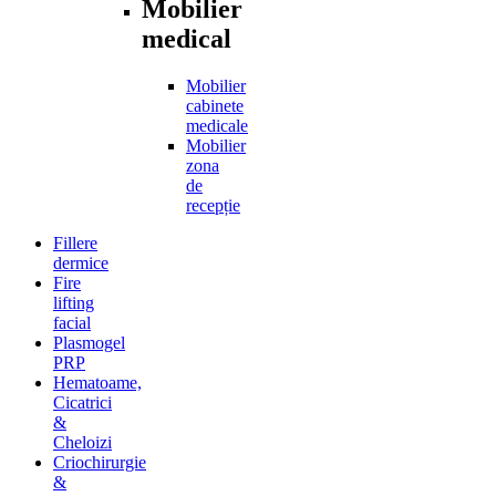
Mobilier
medical
Mobilier
cabinete
medicale
Mobilier
zona
de
recepție
Fillere
dermice
Fire
lifting
facial
Plasmogel
PRP
Hematoame,
Cicatrici
&
Cheloizi
Criochirurgie
&