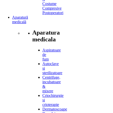
Costume
Compresive
Postoperatori
Aparatură
medicală
Aparatura
medicala
Aspiratoare
de
fum
Autoclave
si
sterilizatoare
Centrifuge,
incubatoare
&
mixere
Criochirurgie
si
crioterapie
Dermatoscoape