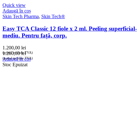
Quick view
Adaugă în coș
Skin Tech Pharma
,
Skin Tech®
Easy TCA Classic 12 fiole x 2 ml. Peeling superficial-
mediu. Pentru față, corp.
1.200,00
lei
(prețul include TVA)
1.200,00
lei
(prețul include TVA)
Adaugă în coș
Stoc Epuizat