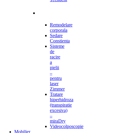
Remodelare
corporala
Sedare
Constienta
Sisteme
de
racire
a
pielii
–
pentru
laser
Zimmer
Tratare
hiperhidroza
(transpiratie
excesiva)
–
miraDry
Videocolposcopie
Mobilier