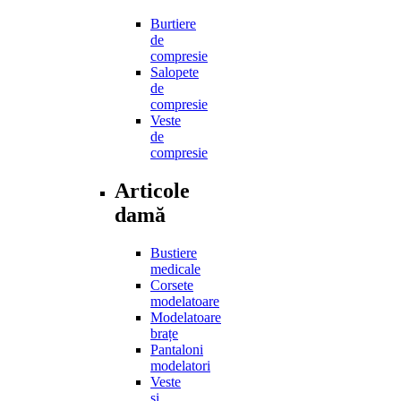
Burtiere
de
compresie
Salopete
de
compresie
Veste
de
compresie
Articole
damă
Bustiere
medicale
Corsete
modelatoare
Modelatoare
brațe
Pantaloni
modelatori
Veste
și