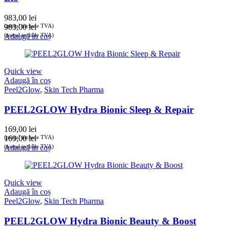
983,00
lei
(prețul include TVA)
983,00
lei
(prețul include TVA)
Adaugă în coș
Quick view
Adaugă în coș
Peel2Glow
,
Skin Tech Pharma
PEEL2GLOW Hydra Bionic Sleep & Repair
169,00
lei
(prețul include TVA)
169,00
lei
(prețul include TVA)
Adaugă în coș
Quick view
Adaugă în coș
Peel2Glow
,
Skin Tech Pharma
PEEL2GLOW Hydra Bionic Beauty & Boost