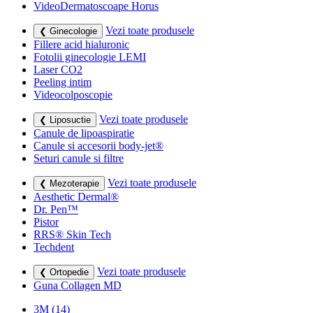
VideoDermatoscoape Horus
Vezi toate produsele
❮ Ginecologie
Fillere acid hialuronic
Fotolii ginecologie LEMI
Laser CO2
Peeling intim
Videocolposcopie
Vezi toate produsele
❮ Liposuctie
Canule de lipoaspiratie
Canule si accesorii body-jet®
Seturi canule si filtre
Vezi toate produsele
❮ Mezoterapie
Aesthetic Dermal®
Dr. Pen™
Pistor
RRS® Skin Tech
Techdent
Vezi toate produsele
❮ Ortopedie
Guna Collagen MD
3M
(14)