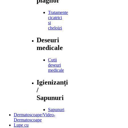
plagilor
Tratamente
cicatrici
si
cheloizi
Deseuri
medicale
Cutii
deșeuri
medicale
Igienizanți
/
Sapunuri
Sapunuri
Dermatoscoape/Video-
Dermatoscoape
Lupe cu