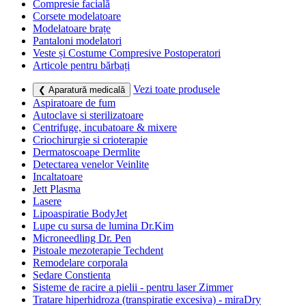
Compresie facială
Corsete modelatoare
Modelatoare brațe
Pantaloni modelatori
Veste și Costume Compresive Postoperatori
Articole pentru bărbați
Vezi toate produsele
❮ Aparatură medicală
Aspiratoare de fum
Autoclave si sterilizatoare
Centrifuge, incubatoare & mixere
Criochirurgie si crioterapie
Dermatoscoape Dermlite
Detectarea venelor Veinlite
Incaltatoare
Jett Plasma
Lasere
Lipoaspiratie BodyJet
Lupe cu sursa de lumina Dr.Kim
Microneedling Dr. Pen
Pistoale mezoterapie Techdent
Remodelare corporala
Sedare Constienta
Sisteme de racire a pielii - pentru laser Zimmer
Tratare hiperhidroza (transpiratie excesiva) - miraDry