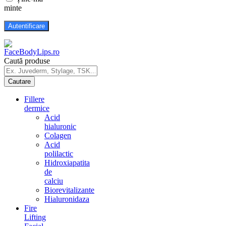
minte
Caută produse
Fillere
dermice
Acid
hialuronic
Colagen
Acid
polilactic
Hidroxiapatita
de
calciu
Biorevitalizante
Hialuronidaza
Fire
Lifting