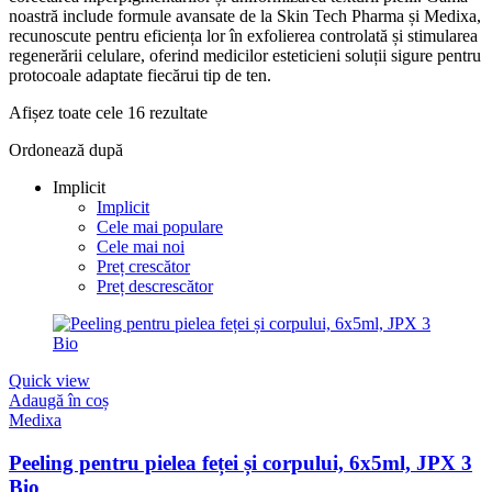
noastră include formule avansate de la Skin Tech Pharma și Medixa,
recunoscute pentru eficiența lor în exfolierea controlată și stimularea
regenerării celulare, oferind medicilor esteticieni soluții sigure pentru
protocoale adaptate fiecărui tip de ten.
Afișez toate cele 16 rezultate
Ordonează după
Implicit
Implicit
Cele mai populare
Cele mai noi
Preț crescător
Preț descrescător
Quick view
Adaugă în coș
Medixa
Peeling pentru pielea feței și corpului, 6x5ml, JPX 3
Bio