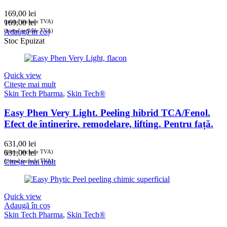
169,00
lei
(prețul include TVA)
169,00
lei
(prețul include TVA)
Adaugă în coș
Stoc Epuizat
Quick view
Citește mai mult
Skin Tech Pharma
,
Skin Tech®
Easy Phen Very Light. Peeling hibrid TCA/Fenol.
Efect de întinerire, remodelare, lifting. Pentru față.
631,00
lei
(prețul include TVA)
631,00
lei
(prețul include TVA)
Citește mai mult
Quick view
Adaugă în coș
Skin Tech Pharma
,
Skin Tech®