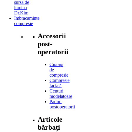
sursa de
lumina
Dr.Kim
Imbracaminte
compresie
Accesorii
post-
operatorii
Ciorapi
de
compresie
Compresie
facială
Centuri
modelatoare
Paduri
postoperatorii
Articole
bărbați