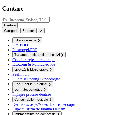
Cautare
Categorii
Branduri
✕
Fillere dermice
❯
Fire PDO
Plasmogel/PRP
Tratamente cicatrici si cheloizi
❯
Criochirurgie si crioterapie
Exozomi & Polinucleotide
Lipoliză & Mezoterapie
❯
Peelinguri
Fillere si Peeling Ginecologie
Ace, Canule & Seringi
❯
Dermatocosmetice
❯
Îngrijire proteze dentare
Consumabile medicale
❯
Dermatoscoape/Video-Dermatoscoape
Lupe cu sursa de lumina Dr.Kim
Imbracaminte de compresie
❯