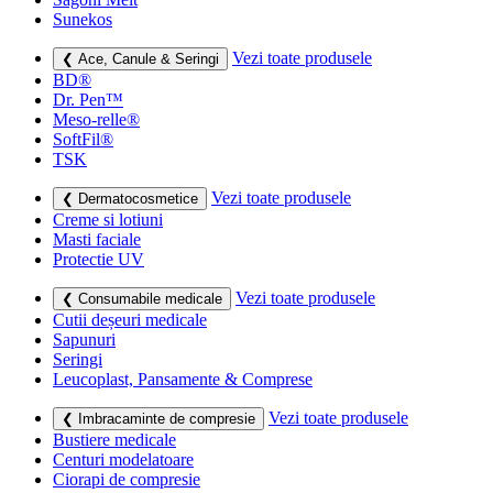
Sunekos
Vezi toate produsele
❮ Ace, Canule & Seringi
BD®
Dr. Pen™
Meso-relle®
SoftFil®
TSK
Vezi toate produsele
❮ Dermatocosmetice
Creme si lotiuni
Masti faciale
Protectie UV
Vezi toate produsele
❮ Consumabile medicale
Cutii deșeuri medicale
Sapunuri
Seringi
Leucoplast, Pansamente & Comprese
Vezi toate produsele
❮ Imbracaminte de compresie
Bustiere medicale
Centuri modelatoare
Ciorapi de compresie