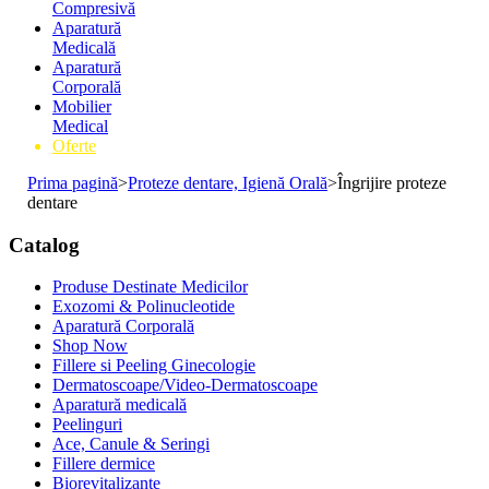
Compresivă
Aparatură
Medicală
Aparatură
Corporală
Mobilier
Medical
Oferte
Prima pagină
>
Proteze dentare, Igienă Orală
>
Îngrijire proteze
dentare
Catalog
Produse Destinate Medicilor
Exozomi & Polinucleotide
Aparatură Corporală
Shop Now
Fillere si Peeling Ginecologie
Dermatoscoape/Video-Dermatoscoape
Aparatură medicală
Peelinguri
Ace, Canule & Seringi
Fillere dermice
Biorevitalizante