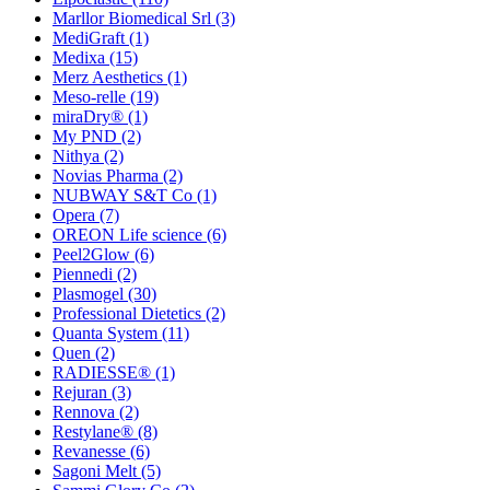
Marllor Biomedical Srl
(3)
MediGraft
(1)
Medixa
(15)
Merz Aesthetics
(1)
Meso-relle
(19)
miraDry®
(1)
My PND
(2)
Nithya
(2)
Novias Pharma
(2)
NUBWAY S&T Co
(1)
Opera
(7)
OREON Life science
(6)
Peel2Glow
(6)
Piennedi
(2)
Plasmogel
(30)
Professional Dietetics
(2)
Quanta System
(11)
Quen
(2)
RADIESSE®
(1)
Rejuran
(3)
Rennova
(2)
Restylane®
(8)
Revanesse
(6)
Sagoni Melt
(5)