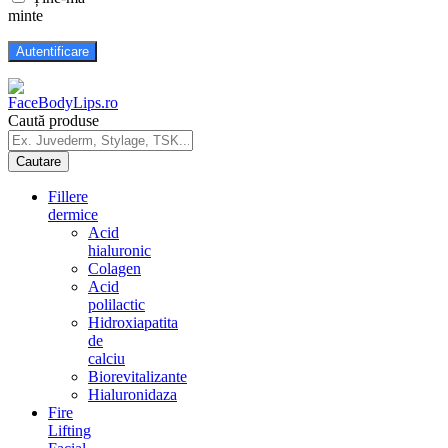
minte
Caută produse
Fillere
dermice
Acid
hialuronic
Colagen
Acid
polilactic
Hidroxiapatita
de
calciu
Biorevitalizante
Hialuronidaza
Fire
Lifting