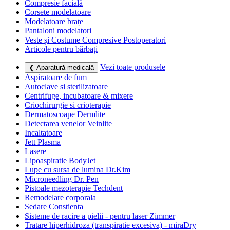
Compresie facială
Corsete modelatoare
Modelatoare brațe
Pantaloni modelatori
Veste și Costume Compresive Postoperatori
Articole pentru bărbați
Vezi toate produsele
❮ Aparatură medicală
Aspiratoare de fum
Autoclave si sterilizatoare
Centrifuge, incubatoare & mixere
Criochirurgie si crioterapie
Dermatoscoape Dermlite
Detectarea venelor Veinlite
Incaltatoare
Jett Plasma
Lasere
Lipoaspiratie BodyJet
Lupe cu sursa de lumina Dr.Kim
Microneedling Dr. Pen
Pistoale mezoterapie Techdent
Remodelare corporala
Sedare Constienta
Sisteme de racire a pielii - pentru laser Zimmer
Tratare hiperhidroza (transpiratie excesiva) - miraDry