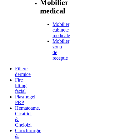
Mobilier
medical
Mobilier
cabinete
medicale
Mobilier
zona
de
recepție
Fillere
dermice
Fire
lifting
facial
Plasmogel
PRP
Hematoame,
Cicatrici
&
Cheloizi
Criochirurgie
&