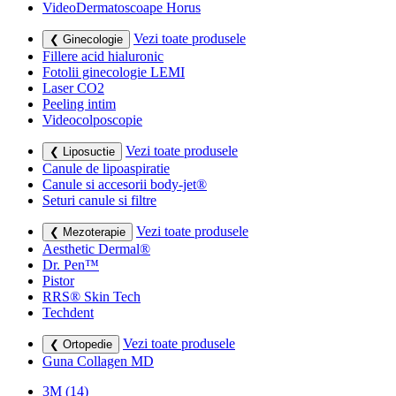
VideoDermatoscoape Horus
Vezi toate produsele
❮ Ginecologie
Fillere acid hialuronic
Fotolii ginecologie LEMI
Laser CO2
Peeling intim
Videocolposcopie
Vezi toate produsele
❮ Liposuctie
Canule de lipoaspiratie
Canule si accesorii body-jet®
Seturi canule si filtre
Vezi toate produsele
❮ Mezoterapie
Aesthetic Dermal®
Dr. Pen™
Pistor
RRS® Skin Tech
Techdent
Vezi toate produsele
❮ Ortopedie
Guna Collagen MD
3M
(14)