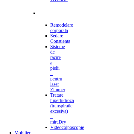
Remodelare
corporala
Sedare
Constienta
Sisteme
de
racire
a
pielii
–
pentru
laser
Zimmer
Tratare
hiperhidroza
(transpiratie
excesiva)
–
miraDry
Videocolposcopie
Mobilier