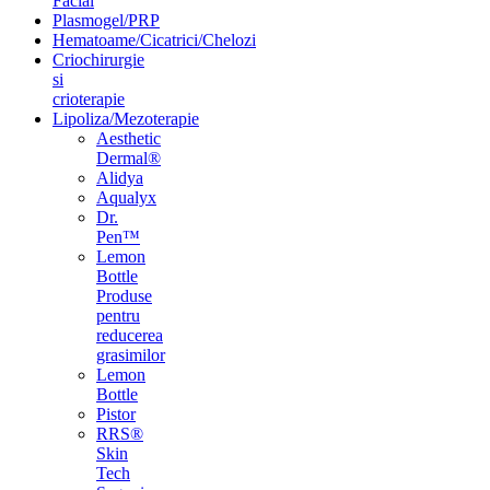
Facial
Plasmogel/PRP
Hematoame/Cicatrici/Chelozi
Criochirurgie
si
crioterapie
Lipoliza/Mezoterapie
Aesthetic
Dermal®
Alidya
Aqualyx
Dr.
Pen™
Lemon
Bottle
Produse
pentru
reducerea
grasimilor
Lemon
Bottle
Pistor
RRS®
Skin
Tech