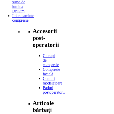
sursa de
lumina
Dr.Kim
Imbracaminte
compresie
Accesorii
post-
operatorii
Ciorapi
de
compresie
Compresie
facială
Centuri
modelatoare
Paduri
postoperatorii
Articole
bărbați