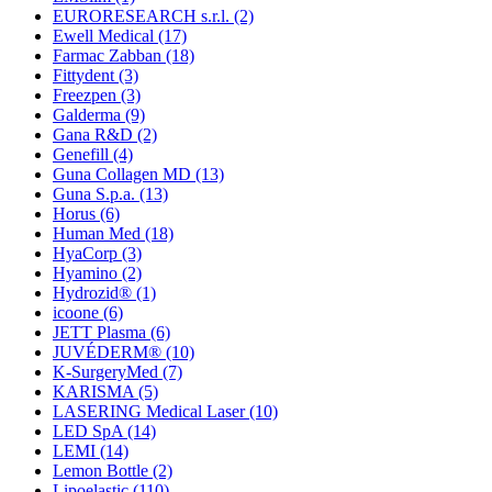
EURORESEARCH s.r.l.
(2)
Ewell Medical
(17)
Farmac Zabban
(18)
Fittydent
(3)
Freezpen
(3)
Galderma
(9)
Gana R&D
(2)
Genefill
(4)
Guna Collagen MD
(13)
Guna S.p.a.
(13)
Horus
(6)
Human Med
(18)
HyaCorp
(3)
Hyamino
(2)
Hydrozid®
(1)
icoone
(6)
JETT Plasma
(6)
JUVÉDERM®
(10)
K-SurgeryMed
(7)
KARISMA
(5)
LASERING Medical Laser
(10)
LED SpA
(14)
LEMI
(14)
Lemon Bottle
(2)
Lipoelastic
(110)