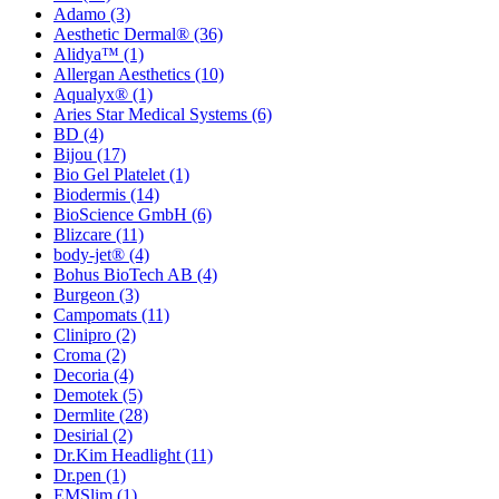
Adamo
(3)
Aesthetic Dermal®
(36)
Alidya™
(1)
Allergan Aesthetics
(10)
Aqualyx®
(1)
Aries Star Medical Systems
(6)
BD
(4)
Bijou
(17)
Bio Gel Platelet
(1)
Biodermis
(14)
BioScience GmbH
(6)
Blizcare
(11)
body-jet®
(4)
Bohus BioTech AB
(4)
Burgeon
(3)
Campomats
(11)
Clinipro
(2)
Croma
(2)
Decoria
(4)
Demotek
(5)
Dermlite
(28)
Desirial
(2)
Dr.Kim Headlight
(11)
Dr.pen
(1)
EMSlim
(1)