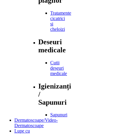
plagilor
Tratamente
cicatrici
si
cheloizi
Deseuri
medicale
Cutii
deșeuri
medicale
Igienizanți
/
Sapunuri
Sapunuri
Dermatoscoape/Video-
Dermatoscoape
Lupe cu