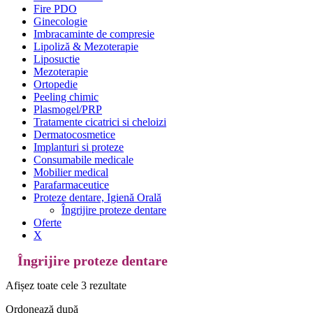
Fire PDO
Ginecologie
Imbracaminte de compresie
Lipoliză & Mezoterapie
Liposuctie
Mezoterapie
Ortopedie
Peeling chimic
Plasmogel/PRP
Tratamente cicatrici si cheloizi
Dermatocosmetice
Implanturi si proteze
Consumabile medicale
Mobilier medical
Parafarmaceutice
Proteze dentare, Igienă Orală
Îngrijire proteze dentare
Oferte
X
Îngrijire proteze dentare
Afișez toate cele 3 rezultate
Ordonează după