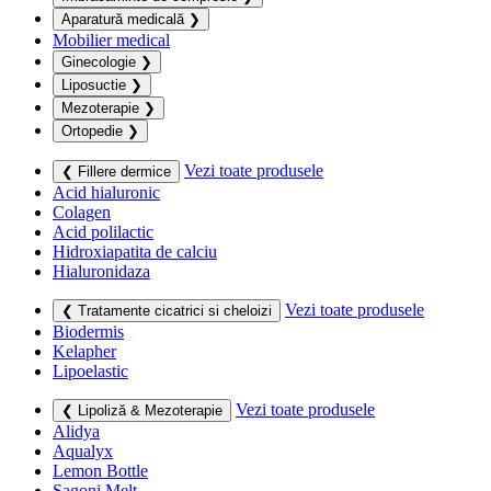
Aparatură medicală
❯
Mobilier medical
Ginecologie
❯
Liposuctie
❯
Mezoterapie
❯
Ortopedie
❯
Vezi toate produsele
❮ Fillere dermice
Acid hialuronic
Colagen
Acid polilactic
Hidroxiapatita de calciu
Hialuronidaza
Vezi toate produsele
❮ Tratamente cicatrici si cheloizi
Biodermis
Kelapher
Lipoelastic
Vezi toate produsele
❮ Lipoliză & Mezoterapie
Alidya
Aqualyx
Lemon Bottle
Sagoni Melt