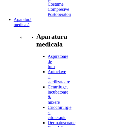
Costume
Compresive
Postoperatori
Aparatură
medicală
Aparatura
medicala
Aspiratoare
de
fum
Autoclave
si
sterilizatoare
Centrifuge,
incubatoare
&
mixere
Criochirurgie
si
crioterapie
Dermatoscoape