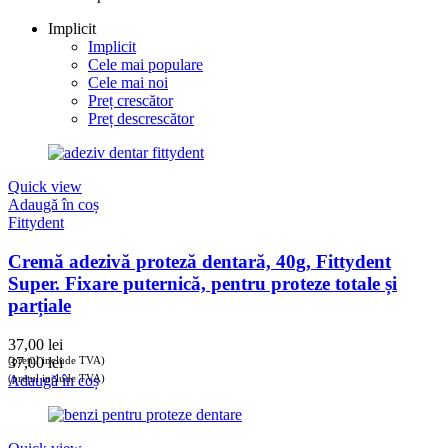
Implicit
Implicit
Cele mai populare
Cele mai noi
Preț crescător
Preț descrescător
Quick view
Adaugă în coș
Fittydent
Cremă adezivă proteză dentară, 40g, Fittydent
Super. Fixare puternică, pentru proteze totale și
parțiale
37,00
lei
(prețul include TVA)
37,00
lei
(prețul include TVA)
Adaugă în coș