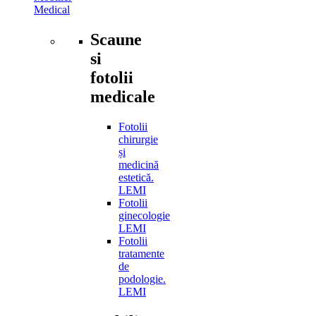
Medical
Scaune
si
fotolii
medicale
Fotolii
chirurgie
și
medicină
estetică.
LEMI
Fotolii
ginecologie
LEMI
Fotolii
tratamente
de
podologie.
LEMI