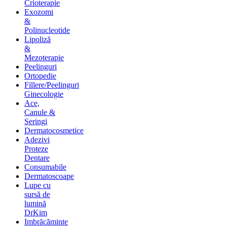
Crioterapie
Exozomi
&
Polinucleotide
Lipoliză
&
Mezoterapie
Peelinguri
Ortopedie
Fillere/Peelinguri
Ginecologie
Ace,
Canule &
Seringi
Dermatocosmetice
Adezivi
Proteze
Dentare
Consumabile
Dermatoscoape
Lupe cu
sursă de
lumină
DrKim
Imbrăcăminte