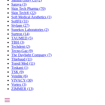
Sammi Glory Co
(2)
Saraya
(3)
Skin Tech Pharma
(70)
Skin Tech®
(22)
Soft Medical Aesthetics
(1)
SoftFil
(31)
Stylage
(27)
Sunekos Laboratories
(2)
Surtron
(14)
TAUMED
(5)
TBH
(3)
Techdent
(2)
Tecno-Gaz
(9)
The Daylight Company
(7)
Thiebaud
(11)
Topsil Med
(11)
Toskani
(1)
TSK
(9)
Veinlite
(6)
VIVACY
(30)
Vortex
(3)
ZIMMER
(13)