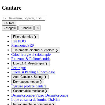
Cautare
Categorii
Branduri
✕
Fillere dermice
❯
Fire PDO
Plasmogel/PRP
Tratamente cicatrici si cheloizi
❯
Criochirurgie si crioterapie
Exozomi & Polinucleotide
Lipoliză & Mezoterapie
❯
Peelinguri
Fillere si Peeling Ginecologie
Ace, Canule & Seringi
❯
Dermatocosmetice
❯
Îngrijire proteze dentare
Consumabile medicale
❯
Dermatoscoape/Video-Dermatoscoape
Lupe cu sursa de lumina Dr.Kim
Imbracaminte de compresie
❯