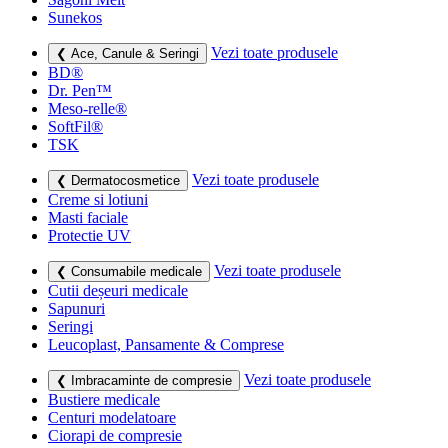
Sunekos
Vezi toate produsele
❮ Ace, Canule & Seringi
BD®
Dr. Pen™
Meso-relle®
SoftFil®
TSK
Vezi toate produsele
❮ Dermatocosmetice
Creme si lotiuni
Masti faciale
Protectie UV
Vezi toate produsele
❮ Consumabile medicale
Cutii deșeuri medicale
Sapunuri
Seringi
Leucoplast, Pansamente & Comprese
Vezi toate produsele
❮ Imbracaminte de compresie
Bustiere medicale
Centuri modelatoare
Ciorapi de compresie