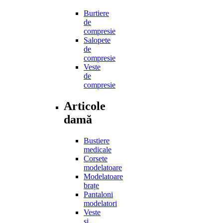
Burtiere
de
compresie
Salopete
de
compresie
Veste
de
compresie
Articole
damă
Bustiere
medicale
Corsete
modelatoare
Modelatoare
brațe
Pantaloni
modelatori
Veste
și