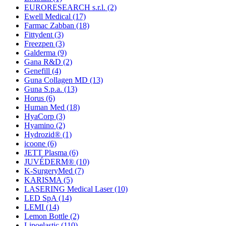
EURORESEARCH s.r.l.
(2)
Ewell Medical
(17)
Farmac Zabban
(18)
Fittydent
(3)
Freezpen
(3)
Galderma
(9)
Gana R&D
(2)
Genefill
(4)
Guna Collagen MD
(13)
Guna S.p.a.
(13)
Horus
(6)
Human Med
(18)
HyaCorp
(3)
Hyamino
(2)
Hydrozid®
(1)
icoone
(6)
JETT Plasma
(6)
JUVÉDERM®
(10)
K-SurgeryMed
(7)
KARISMA
(5)
LASERING Medical Laser
(10)
LED SpA
(14)
LEMI
(14)
Lemon Bottle
(2)
Lipoelastic
(110)