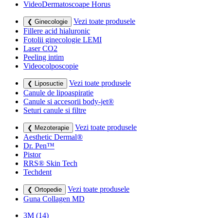
VideoDermatoscoape Horus
Vezi toate produsele
❮ Ginecologie
Fillere acid hialuronic
Fotolii ginecologie LEMI
Laser CO2
Peeling intim
Videocolposcopie
Vezi toate produsele
❮ Liposuctie
Canule de lipoaspiratie
Canule si accesorii body-jet®
Seturi canule si filtre
Vezi toate produsele
❮ Mezoterapie
Aesthetic Dermal®
Dr. Pen™
Pistor
RRS® Skin Tech
Techdent
Vezi toate produsele
❮ Ortopedie
Guna Collagen MD
3M
(14)