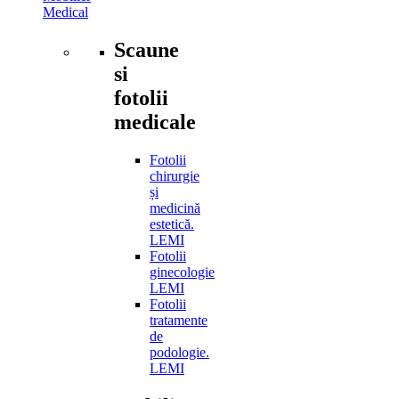
Medical
Scaune
si
fotolii
medicale
Fotolii
chirurgie
și
medicină
estetică.
LEMI
Fotolii
ginecologie
LEMI
Fotolii
tratamente
de
podologie.
LEMI