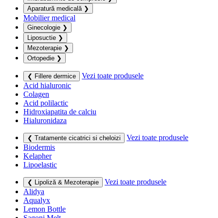
Aparatură medicală
❯
Mobilier medical
Ginecologie
❯
Liposuctie
❯
Mezoterapie
❯
Ortopedie
❯
Vezi toate produsele
❮ Fillere dermice
Acid hialuronic
Colagen
Acid polilactic
Hidroxiapatita de calciu
Hialuronidaza
Vezi toate produsele
❮ Tratamente cicatrici si cheloizi
Biodermis
Kelapher
Lipoelastic
Vezi toate produsele
❮ Lipoliză & Mezoterapie
Alidya
Aqualyx
Lemon Bottle
Sagoni Melt