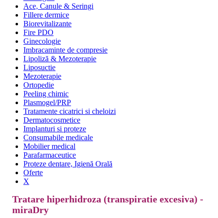
Ace, Canule & Seringi
Fillere dermice
Biorevitalizante
Fire PDO
Ginecologie
Imbracaminte de compresie
Lipoliză & Mezoterapie
Liposuctie
Mezoterapie
Ortopedie
Peeling chimic
Plasmogel/PRP
Tratamente cicatrici si cheloizi
Dermatocosmetice
Implanturi si proteze
Consumabile medicale
Mobilier medical
Parafarmaceutice
Proteze dentare, Igienă Orală
Oferte
X
Tratare hiperhidroza (transpiratie excesiva) -
miraDry