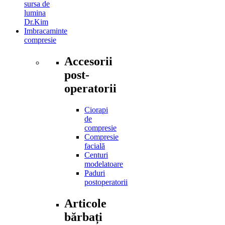
sursa de
lumina
Dr.Kim
Imbracaminte
compresie
Accesorii
post-
operatorii
Ciorapi
de
compresie
Compresie
facială
Centuri
modelatoare
Paduri
postoperatorii
Articole
bărbați