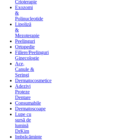
Crioterapie
Exozomi
&
Polinucleotide
Lipoliză
&
Mezoterapie
Peelinguri
Ortopedie
Fillere/Peelinguri
Ginecologie
Ace,
Canule &
Seringi
Dermatocosmetice
Adezivi
Proteze
Dentare
Consumabile
Dermatoscoape
Lupe cu
sursă de
lumină
DrKim
Imbrăcăminte