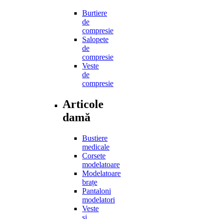
Burtiere
de
compresie
Salopete
de
compresie
Veste
de
compresie
Articole
damă
Bustiere
medicale
Corsete
modelatoare
Modelatoare
brațe
Pantaloni
modelatori
Veste
și