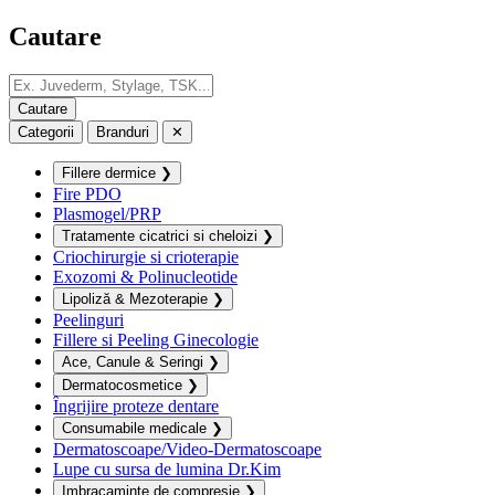
Cautare
Categorii
Branduri
✕
Fillere dermice
❯
Fire PDO
Plasmogel/PRP
Tratamente cicatrici si cheloizi
❯
Criochirurgie si crioterapie
Exozomi & Polinucleotide
Lipoliză & Mezoterapie
❯
Peelinguri
Fillere si Peeling Ginecologie
Ace, Canule & Seringi
❯
Dermatocosmetice
❯
Îngrijire proteze dentare
Consumabile medicale
❯
Dermatoscoape/Video-Dermatoscoape
Lupe cu sursa de lumina Dr.Kim
Imbracaminte de compresie
❯