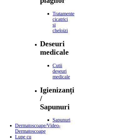
plagilor
Tratamente
cicatrici
si
cheloizi
Deseuri
medicale
Cutii
deșeuri
medicale
Igienizanți
/
Sapunuri
Sapunuri
Dermatoscoape/Video-
Dermatoscoape
Lupe cu