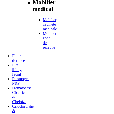
Mobilier
medical
Mobilier
cabinete
medicale
Mobilier
zona
de
recepție
Fillere
dermice
Fire
lifting
facial
Plasmogel
PRP
Hematoame,
Cicatrici
&
Cheloizi
Criochirurgie
&