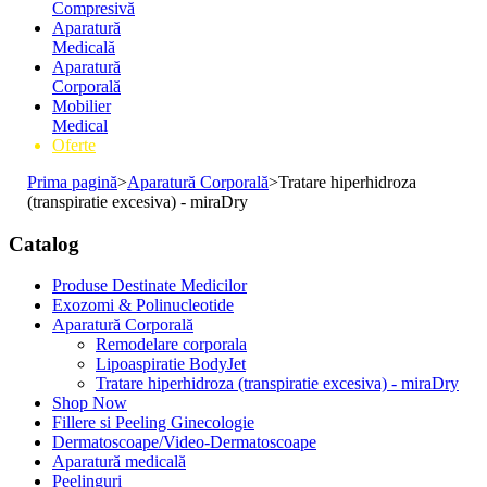
Compresivă
Aparatură
Medicală
Aparatură
Corporală
Mobilier
Medical
Oferte
Prima pagină
>
Aparatură Corporală
>
Tratare hiperhidroza
(transpiratie excesiva) - miraDry
Catalog
Produse Destinate Medicilor
Exozomi & Polinucleotide
Aparatură Corporală
Remodelare corporala
Lipoaspiratie BodyJet
Tratare hiperhidroza (transpiratie excesiva) - miraDry
Shop Now
Fillere si Peeling Ginecologie
Dermatoscoape/Video-Dermatoscoape
Aparatură medicală
Peelinguri