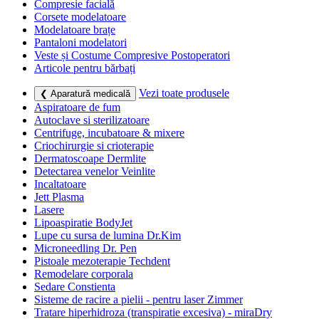
Compresie facială
Corsete modelatoare
Modelatoare brațe
Pantaloni modelatori
Veste și Costume Compresive Postoperatori
Articole pentru bărbați
Vezi toate produsele
❮ Aparatură medicală
Aspiratoare de fum
Autoclave si sterilizatoare
Centrifuge, incubatoare & mixere
Criochirurgie si crioterapie
Dermatoscoape Dermlite
Detectarea venelor Veinlite
Incaltatoare
Jett Plasma
Lasere
Lipoaspiratie BodyJet
Lupe cu sursa de lumina Dr.Kim
Microneedling Dr. Pen
Pistoale mezoterapie Techdent
Remodelare corporala
Sedare Constienta
Sisteme de racire a pielii - pentru laser Zimmer
Tratare hiperhidroza (transpiratie excesiva) - miraDry