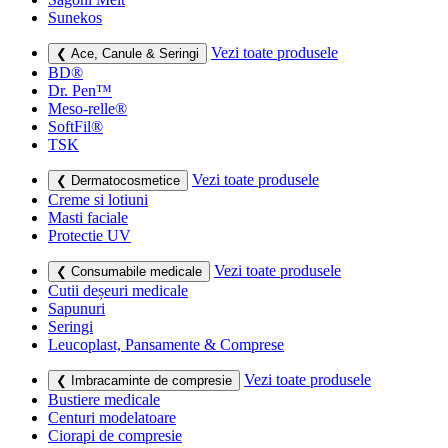
Sunekos
Vezi toate produsele
❮ Ace, Canule & Seringi
BD®
Dr. Pen™
Meso-relle®
SoftFil®
TSK
Vezi toate produsele
❮ Dermatocosmetice
Creme si lotiuni
Masti faciale
Protectie UV
Vezi toate produsele
❮ Consumabile medicale
Cutii deșeuri medicale
Sapunuri
Seringi
Leucoplast, Pansamente & Comprese
Vezi toate produsele
❮ Imbracaminte de compresie
Bustiere medicale
Centuri modelatoare
Ciorapi de compresie