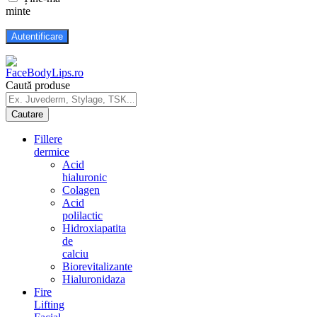
minte
Caută produse
Fillere
dermice
Acid
hialuronic
Colagen
Acid
polilactic
Hidroxiapatita
de
calciu
Biorevitalizante
Hialuronidaza
Fire
Lifting