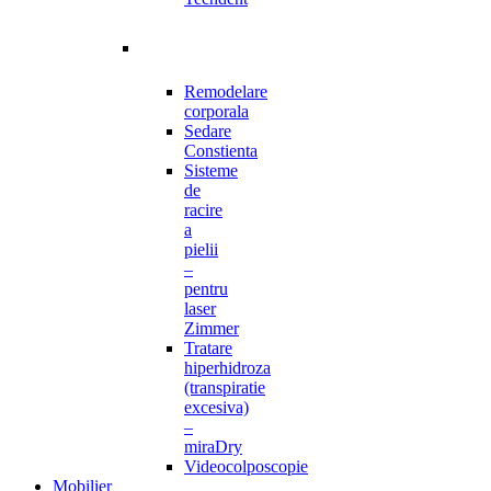
Remodelare
corporala
Sedare
Constienta
Sisteme
de
racire
a
pielii
–
pentru
laser
Zimmer
Tratare
hiperhidroza
(transpiratie
excesiva)
–
miraDry
Videocolposcopie
Mobilier