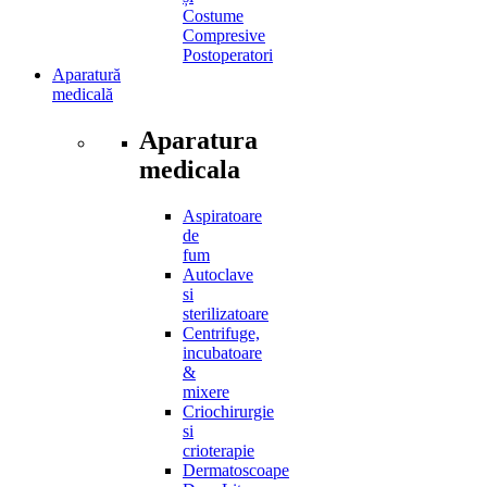
Costume
Compresive
Postoperatori
Aparatură
medicală
Aparatura
medicala
Aspiratoare
de
fum
Autoclave
si
sterilizatoare
Centrifuge,
incubatoare
&
mixere
Criochirurgie
si
crioterapie
Dermatoscoape