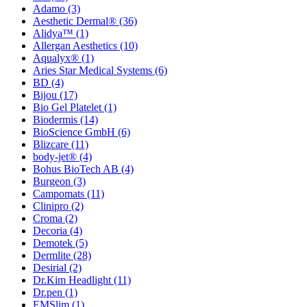
Adamo
(3)
Aesthetic Dermal®
(36)
Alidya™
(1)
Allergan Aesthetics
(10)
Aqualyx®
(1)
Aries Star Medical Systems
(6)
BD
(4)
Bijou
(17)
Bio Gel Platelet
(1)
Biodermis
(14)
BioScience GmbH
(6)
Blizcare
(11)
body-jet®
(4)
Bohus BioTech AB
(4)
Burgeon
(3)
Campomats
(11)
Clinipro
(2)
Croma
(2)
Decoria
(4)
Demotek
(5)
Dermlite
(28)
Desirial
(2)
Dr.Kim Headlight
(11)
Dr.pen
(1)
EMSlim
(1)