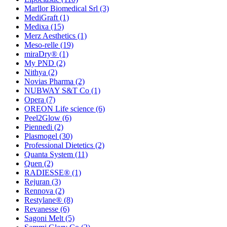
Marllor Biomedical Srl
(3)
MediGraft
(1)
Medixa
(15)
Merz Aesthetics
(1)
Meso-relle
(19)
miraDry®
(1)
My PND
(2)
Nithya
(2)
Novias Pharma
(2)
NUBWAY S&T Co
(1)
Opera
(7)
OREON Life science
(6)
Peel2Glow
(6)
Piennedi
(2)
Plasmogel
(30)
Professional Dietetics
(2)
Quanta System
(11)
Quen
(2)
RADIESSE®
(1)
Rejuran
(3)
Rennova
(2)
Restylane®
(8)
Revanesse
(6)
Sagoni Melt
(5)