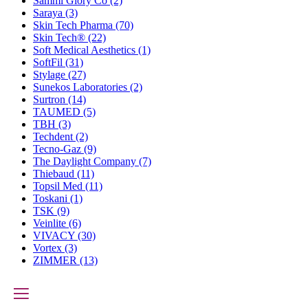
Sammi Glory Co
(2)
Saraya
(3)
Skin Tech Pharma
(70)
Skin Tech®
(22)
Soft Medical Aesthetics
(1)
SoftFil
(31)
Stylage
(27)
Sunekos Laboratories
(2)
Surtron
(14)
TAUMED
(5)
TBH
(3)
Techdent
(2)
Tecno-Gaz
(9)
The Daylight Company
(7)
Thiebaud
(11)
Topsil Med
(11)
Toskani
(1)
TSK
(9)
Veinlite
(6)
VIVACY
(30)
Vortex
(3)
ZIMMER
(13)