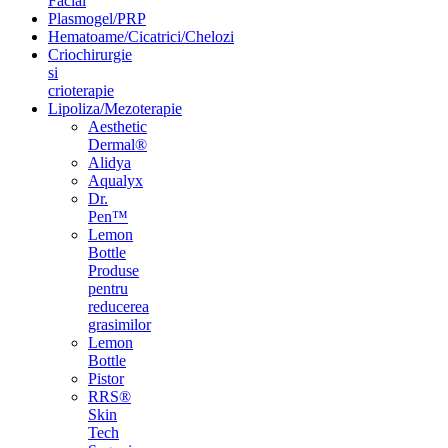
Facial
Plasmogel/PRP
Hematoame/Cicatrici/Chelozi
Criochirurgie
si
crioterapie
Lipoliza/Mezoterapie
Aesthetic
Dermal®
Alidya
Aqualyx
Dr.
Pen™
Lemon
Bottle
Produse
pentru
reducerea
grasimilor
Lemon
Bottle
Pistor
RRS®
Skin
Tech