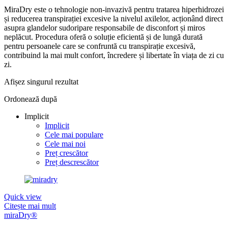
MiraDry este o tehnologie non-invazivă pentru tratarea hiperhidrozei
și reducerea transpirației excesive la nivelul axilelor, acționând direct
asupra glandelor sudoripare responsabile de disconfort și miros
neplăcut. Procedura oferă o soluție eficientă și de lungă durată
pentru persoanele care se confruntă cu transpirație excesivă,
contribuind la mai mult confort, încredere și libertate în viața de zi cu
zi.
Afișez singurul rezultat
Ordonează după
Implicit
Implicit
Cele mai populare
Cele mai noi
Preț crescător
Preț descrescător
Quick view
Citește mai mult
miraDry®