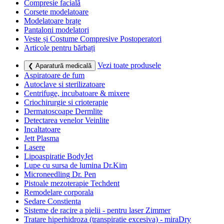
Compresie facială
Corsete modelatoare
Modelatoare brațe
Pantaloni modelatori
Veste și Costume Compresive Postoperatori
Articole pentru bărbați
Vezi toate produsele
❮ Aparatură medicală
Aspiratoare de fum
Autoclave si sterilizatoare
Centrifuge, incubatoare & mixere
Criochirurgie si crioterapie
Dermatoscoape Dermlite
Detectarea venelor Veinlite
Incaltatoare
Jett Plasma
Lasere
Lipoaspiratie BodyJet
Lupe cu sursa de lumina Dr.Kim
Microneedling Dr. Pen
Pistoale mezoterapie Techdent
Remodelare corporala
Sedare Constienta
Sisteme de racire a pielii - pentru laser Zimmer
Tratare hiperhidroza (transpiratie excesiva) - miraDry