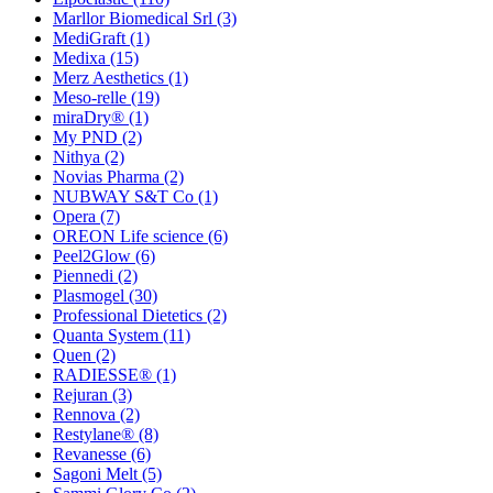
Marllor Biomedical Srl
(3)
MediGraft
(1)
Medixa
(15)
Merz Aesthetics
(1)
Meso-relle
(19)
miraDry®
(1)
My PND
(2)
Nithya
(2)
Novias Pharma
(2)
NUBWAY S&T Co
(1)
Opera
(7)
OREON Life science
(6)
Peel2Glow
(6)
Piennedi
(2)
Plasmogel
(30)
Professional Dietetics
(2)
Quanta System
(11)
Quen
(2)
RADIESSE®
(1)
Rejuran
(3)
Rennova
(2)
Restylane®
(8)
Revanesse
(6)
Sagoni Melt
(5)