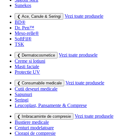
Sunekos
Vezi toate produsele
❮ Ace, Canule & Seringi
BD®
Dr. Pen™
Meso-relle®
SoftFil®
TSK
Vezi toate produsele
❮ Dermatocosmetice
Creme si lotiuni
Masti faciale
Protectie UV
Vezi toate produsele
❮ Consumabile medicale
Cutii deșeuri medicale
Sapunuri
Seringi
Leucoplast, Pansamente & Comprese
Vezi toate produsele
❮ Imbracaminte de compresie
Bustiere medicale
Centuri modelatoare
Ciorapi de compresie