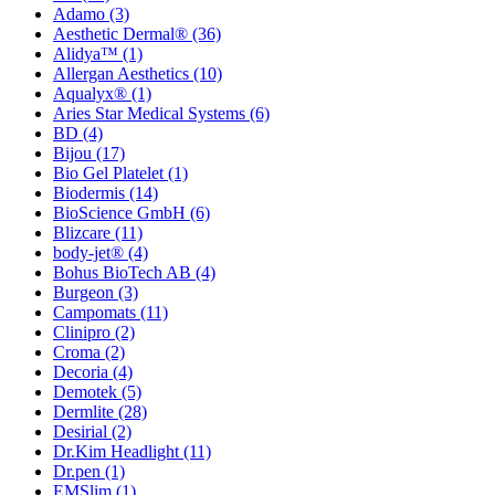
Adamo
(3)
Aesthetic Dermal®
(36)
Alidya™
(1)
Allergan Aesthetics
(10)
Aqualyx®
(1)
Aries Star Medical Systems
(6)
BD
(4)
Bijou
(17)
Bio Gel Platelet
(1)
Biodermis
(14)
BioScience GmbH
(6)
Blizcare
(11)
body-jet®
(4)
Bohus BioTech AB
(4)
Burgeon
(3)
Campomats
(11)
Clinipro
(2)
Croma
(2)
Decoria
(4)
Demotek
(5)
Dermlite
(28)
Desirial
(2)
Dr.Kim Headlight
(11)
Dr.pen
(1)
EMSlim
(1)