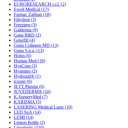
EURORESEARCH s.r.l.
(2)
Ewell Medical
(17)
Farmac Zabban
(18)
Fittydent
(3)
Freezpen
(3)
Galderma
(9)
Gana R&D
(2)
Genefill
(4)
Guna Collagen MD
(13)
Guna S.p.a.
(13)
Horus
(6)
Human Med
(18)
HyaCorp
(3)
Hyamino
(2)
Hydrozid®
(1)
icoone
(6)
JETT Plasma
(6)
JUVÉDERM®
(10)
K-SurgeryMed
(7)
KARISMA
(5)
LASERING Medical Laser
(10)
LED SpA
(14)
LEMI
(14)
Lemon Bottle
(2)
Lipoelastic
(110)