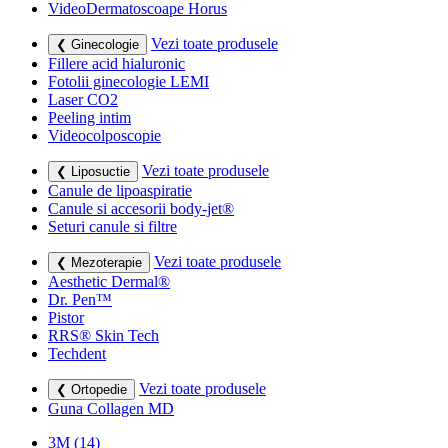
VideoDermatoscoape Horus
Vezi toate produsele
❮ Ginecologie
Fillere acid hialuronic
Fotolii ginecologie LEMI
Laser CO2
Peeling intim
Videocolposcopie
Vezi toate produsele
❮ Liposuctie
Canule de lipoaspiratie
Canule si accesorii body-jet®
Seturi canule si filtre
Vezi toate produsele
❮ Mezoterapie
Aesthetic Dermal®
Dr. Pen™
Pistor
RRS® Skin Tech
Techdent
Vezi toate produsele
❮ Ortopedie
Guna Collagen MD
3M
(14)