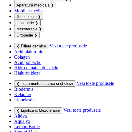
Aparatură medicală
❯
Mobilier medical
Ginecologie
❯
Liposuctie
❯
Mezoterapie
❯
Ortopedie
❯
Vezi toate produsele
❮ Fillere dermice
Acid hialuronic
Colagen
Acid polilactic
Hidroxiapatita de calciu
Hialuronidaza
Vezi toate produsele
❮ Tratamente cicatrici si cheloizi
Biodermis
Kelapher
Lipoelastic
Vezi toate produsele
❮ Lipoliză & Mezoterapie
Alidya
Aqualyx
Lemon Bottle
Sagoni Melt