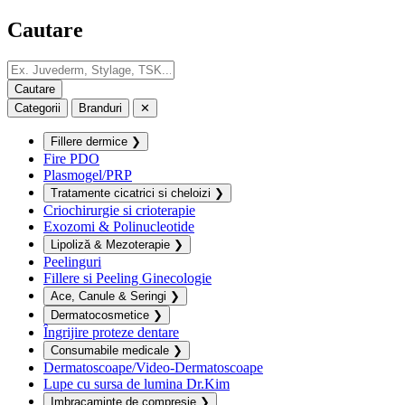
Cautare
Categorii
Branduri
✕
Fillere dermice
❯
Fire PDO
Plasmogel/PRP
Tratamente cicatrici si cheloizi
❯
Criochirurgie si crioterapie
Exozomi & Polinucleotide
Lipoliză & Mezoterapie
❯
Peelinguri
Fillere si Peeling Ginecologie
Ace, Canule & Seringi
❯
Dermatocosmetice
❯
Îngrijire proteze dentare
Consumabile medicale
❯
Dermatoscoape/Video-Dermatoscoape
Lupe cu sursa de lumina Dr.Kim
Imbracaminte de compresie
❯