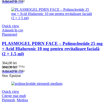
(prețul include TVA)
Adaugă în coș
Quick view
Adaugă în coș
Plasmogel
PLASMOGEL PDRN FACE – Polinucleotide 25 mg
+ Acid Hialuronic 10 mg pentru revitalizare facială
(2 × 1,5 ml)
364,00
lei
(prețul include TVA)
364,00
lei
(prețul include TVA)
Adaugă în coș
Stoc Epuizat
Quick view
Citește mai mult
Piennedi
,
Medixa