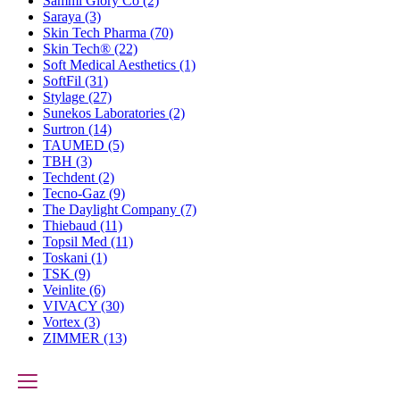
Sammi Glory Co
(2)
Saraya
(3)
Skin Tech Pharma
(70)
Skin Tech®
(22)
Soft Medical Aesthetics
(1)
SoftFil
(31)
Stylage
(27)
Sunekos Laboratories
(2)
Surtron
(14)
TAUMED
(5)
TBH
(3)
Techdent
(2)
Tecno-Gaz
(9)
The Daylight Company
(7)
Thiebaud
(11)
Topsil Med
(11)
Toskani
(1)
TSK
(9)
Veinlite
(6)
VIVACY
(30)
Vortex
(3)
ZIMMER
(13)