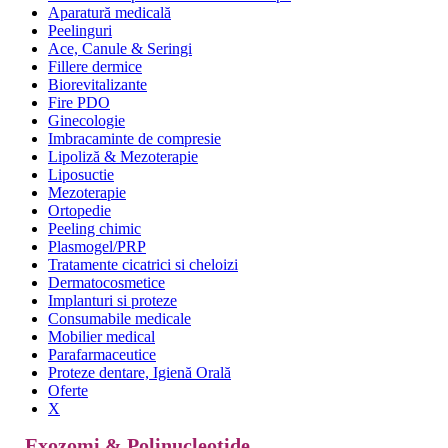
Aparatură medicală
Peelinguri
Ace, Canule & Seringi
Fillere dermice
Biorevitalizante
Fire PDO
Ginecologie
Imbracaminte de compresie
Lipoliză & Mezoterapie
Liposuctie
Mezoterapie
Ortopedie
Peeling chimic
Plasmogel/PRP
Tratamente cicatrici si cheloizi
Dermatocosmetice
Implanturi si proteze
Consumabile medicale
Mobilier medical
Parafarmaceutice
Proteze dentare, Igienă Orală
Oferte
X
Exozomi & Polinucleotide