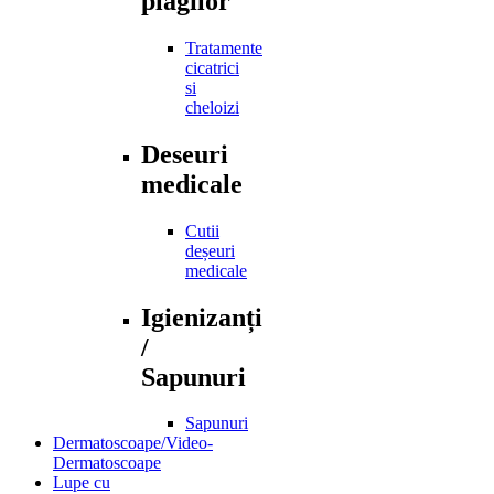
plagilor
Tratamente
cicatrici
si
cheloizi
Deseuri
medicale
Cutii
deșeuri
medicale
Igienizanți
/
Sapunuri
Sapunuri
Dermatoscoape/Video-
Dermatoscoape
Lupe cu