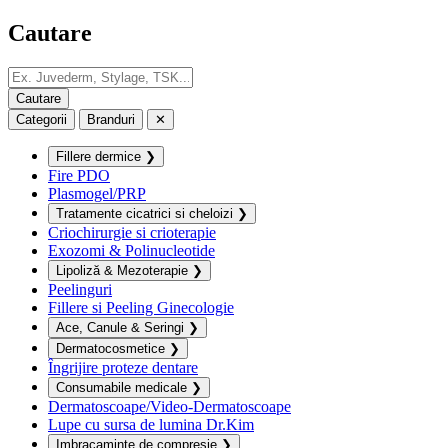
Cautare
Categorii
Branduri
✕
Fillere dermice
❯
Fire PDO
Plasmogel/PRP
Tratamente cicatrici si cheloizi
❯
Criochirurgie si crioterapie
Exozomi & Polinucleotide
Lipoliză & Mezoterapie
❯
Peelinguri
Fillere si Peeling Ginecologie
Ace, Canule & Seringi
❯
Dermatocosmetice
❯
Îngrijire proteze dentare
Consumabile medicale
❯
Dermatoscoape/Video-Dermatoscoape
Lupe cu sursa de lumina Dr.Kim
Imbracaminte de compresie
❯