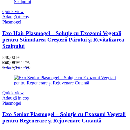
Quick view
Adaugă în coș
Plasmogel
Exo Hair Plasmogel – Soluție cu Exozomi Vegetali
pentru Stimularea Creșterii Părului și Revitalizarea
Scalpului
840,00
lei
(prețul include TVA)
840,00
lei
(prețul include TVA)
Adaugă în coș
Quick view
Adaugă în coș
Plasmogel
Exo Senior Plasmogel – Soluție cu Exozomi Vegetali
pentru Regenerare și Rejuvenare Cutantă