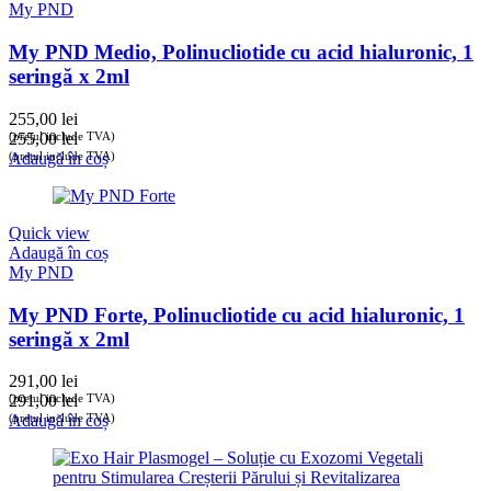
My PND
My PND Medio, Polinucliotide cu acid hialuronic, 1
seringă x 2ml
255,00
lei
(prețul include TVA)
255,00
lei
(prețul include TVA)
Adaugă în coș
Quick view
Adaugă în coș
My PND
My PND Forte, Polinucliotide cu acid hialuronic, 1
seringă x 2ml
291,00
lei
(prețul include TVA)
291,00
lei
(prețul include TVA)
Adaugă în coș