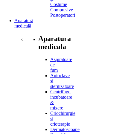
Costume
Compresive
Postoperatori
Aparatură
medicală
Aparatura
medicala
Aspiratoare
de
fum
Autoclave
si
sterilizatoare
Centrifuge,
incubatoare
&
mixere
Criochirurgie
si
crioterapie
Dermatoscoape