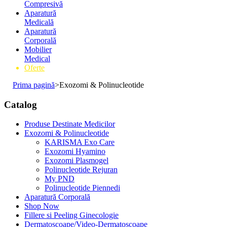
Compresivă
Aparatură
Medicală
Aparatură
Corporală
Mobilier
Medical
Oferte
Prima pagină
>
Exozomi & Polinucleotide
Catalog
Produse Destinate Medicilor
Exozomi & Polinucleotide
KARISMA Exo Care
Exozomi Hyamino
Exozomi Plasmogel
Polinucleotide Rejuran
My PND
Polinucleotide Piennedi
Aparatură Corporală
Shop Now
Fillere si Peeling Ginecologie
Dermatoscoape/Video-Dermatoscoape