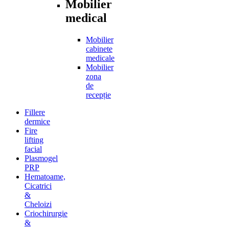
Mobilier
medical
Mobilier
cabinete
medicale
Mobilier
zona
de
recepție
Fillere
dermice
Fire
lifting
facial
Plasmogel
PRP
Hematoame,
Cicatrici
&
Cheloizi
Criochirurgie
&