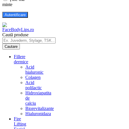
minte
Caută produse
Fillere
dermice
Acid
hialuronic
Colagen
Acid
polilactic
Hidroxiapatita
de
calciu
Biorevitalizante
Hialuronidaza
Fire
Lifting