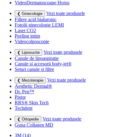
VideoDermatoscoape Horus
Vezi toate produsele
❮ Ginecologie
Fillere acid hialuronic
Fotolii ginecologie LEMI
Laser CO2
Peeling intim
Videocolposcopie
Vezi toate produsele
❮ Liposuctie
Canule de lipoaspiratie
Canule si accesorii body-jet®
Seturi canule si filtre
Vezi toate produsele
❮ Mezoterapie
Aesthetic Dermal®
Dr. Pen™
Pistor
RRS® Skin Tech
Techdent
Vezi toate produsele
❮ Ortopedie
Guna Collagen MD
3M
(14)