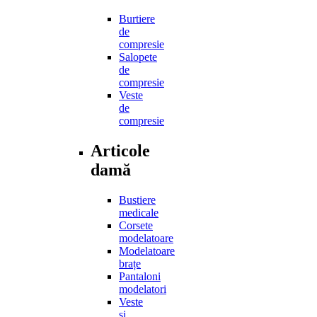
Burtiere
de
compresie
Salopete
de
compresie
Veste
de
compresie
Articole
damă
Bustiere
medicale
Corsete
modelatoare
Modelatoare
brațe
Pantaloni
modelatori
Veste
și