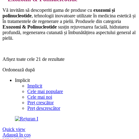
Vă invităm să descoperiti gama de produse cu
exozomi și
polinucleotide
, tehnologii inovatoare utilizate în medicina estetică și
în tratamentele de regenerare a pielii. Produsele din categoria
Exozomi & Polinucleotide
susțin rejuvenarea facială, hidratarea
profundă, regenerarea cutanată și îmbunătățirea aspectului general al
pielii.
Afișez toate cele 21 de rezultate
Ordonează după
Implicit
Implicit
Cele mai populare
Cele mai noi
Preț crescător
Preț descrescător
Quick view
Adaugă în coș