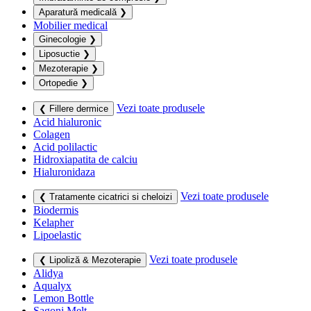
Aparatură medicală
❯
Mobilier medical
Ginecologie
❯
Liposuctie
❯
Mezoterapie
❯
Ortopedie
❯
Vezi toate produsele
❮ Fillere dermice
Acid hialuronic
Colagen
Acid polilactic
Hidroxiapatita de calciu
Hialuronidaza
Vezi toate produsele
❮ Tratamente cicatrici si cheloizi
Biodermis
Kelapher
Lipoelastic
Vezi toate produsele
❮ Lipoliză & Mezoterapie
Alidya
Aqualyx
Lemon Bottle
Sagoni Melt