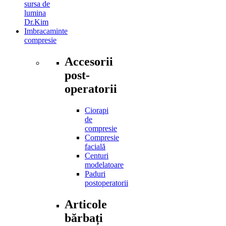
sursa de
lumina
Dr.Kim
Imbracaminte
compresie
Accesorii
post-
operatorii
Ciorapi
de
compresie
Compresie
facială
Centuri
modelatoare
Paduri
postoperatorii
Articole
bărbați