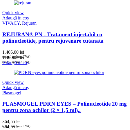
Quick view
Adaugă în coș
VIVACY
,
Rejuran
REJURAN® PN - Tratament injectabil cu
polinucleotide, pentru rejuvenare cutanata
1.405,00
lei
(prețul include TVA)
1.405,00
lei
(prețul include TVA)
Adaugă în coș
Quick view
Adaugă în coș
Plasmogel
PLASMOGEL PDRN EYES – Polinucleotide 20 mg
pentru zona ochilor (2 × 1,5 ml)..
364,55
lei
(prețul include TVA)
364,55
lei