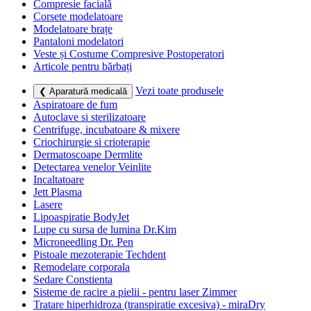
Compresie facială
Corsete modelatoare
Modelatoare brațe
Pantaloni modelatori
Veste și Costume Compresive Postoperatori
Articole pentru bărbați
Vezi toate produsele
❮ Aparatură medicală
Aspiratoare de fum
Autoclave si sterilizatoare
Centrifuge, incubatoare & mixere
Criochirurgie si crioterapie
Dermatoscoape Dermlite
Detectarea venelor Veinlite
Incaltatoare
Jett Plasma
Lasere
Lipoaspiratie BodyJet
Lupe cu sursa de lumina Dr.Kim
Microneedling Dr. Pen
Pistoale mezoterapie Techdent
Remodelare corporala
Sedare Constienta
Sisteme de racire a pielii - pentru laser Zimmer
Tratare hiperhidroza (transpiratie excesiva) - miraDry