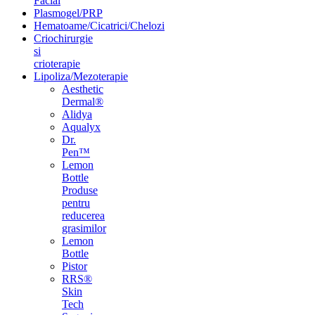
Facial
Plasmogel/PRP
Hematoame/Cicatrici/Chelozi
Criochirurgie
si
crioterapie
Lipoliza/Mezoterapie
Aesthetic
Dermal®
Alidya
Aqualyx
Dr.
Pen™
Lemon
Bottle
Produse
pentru
reducerea
grasimilor
Lemon
Bottle
Pistor
RRS®
Skin
Tech