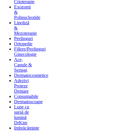
Crioterapie
Exozomi
&
Polinucleotide
Lipoliză
&
Mezoterapie
Peelinguri
Ortopedie
Fillere/Peelinguri
Ginecologie
Ace,
Canule &
Seringi
Dermatocosmetice
Adezivi
Proteze
Dentare
Consumabile
Dermatoscoape
Lupe cu
sursă de
lumină
DrKim
Imbrăcăminte