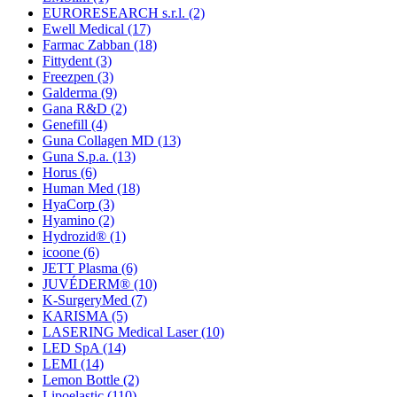
EURORESEARCH s.r.l.
(2)
Ewell Medical
(17)
Farmac Zabban
(18)
Fittydent
(3)
Freezpen
(3)
Galderma
(9)
Gana R&D
(2)
Genefill
(4)
Guna Collagen MD
(13)
Guna S.p.a.
(13)
Horus
(6)
Human Med
(18)
HyaCorp
(3)
Hyamino
(2)
Hydrozid®
(1)
icoone
(6)
JETT Plasma
(6)
JUVÉDERM®
(10)
K-SurgeryMed
(7)
KARISMA
(5)
LASERING Medical Laser
(10)
LED SpA
(14)
LEMI
(14)
Lemon Bottle
(2)
Lipoelastic
(110)