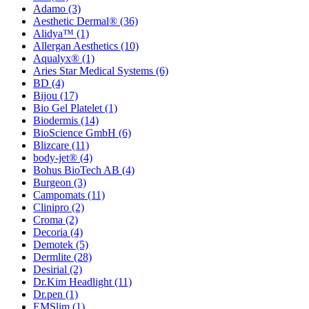
Adamo
(3)
Aesthetic Dermal®
(36)
Alidya™
(1)
Allergan Aesthetics
(10)
Aqualyx®
(1)
Aries Star Medical Systems
(6)
BD
(4)
Bijou
(17)
Bio Gel Platelet
(1)
Biodermis
(14)
BioScience GmbH
(6)
Blizcare
(11)
body-jet®
(4)
Bohus BioTech AB
(4)
Burgeon
(3)
Campomats
(11)
Clinipro
(2)
Croma
(2)
Decoria
(4)
Demotek
(5)
Dermlite
(28)
Desirial
(2)
Dr.Kim Headlight
(11)
Dr.pen
(1)
EMSlim
(1)