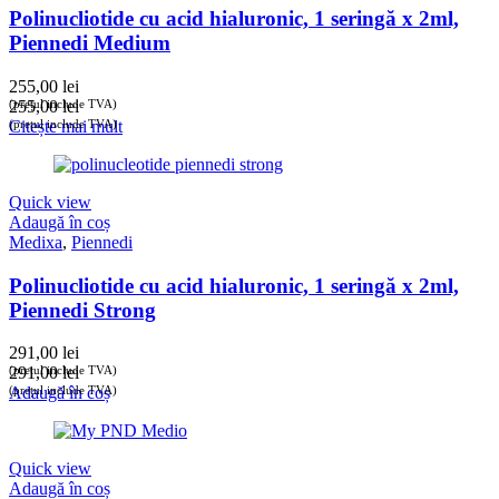
Polinucliotide cu acid hialuronic, 1 seringă x 2ml,
Piennedi Medium
255,00
lei
(prețul include TVA)
255,00
lei
(prețul include TVA)
Citește mai mult
Quick view
Adaugă în coș
Medixa
,
Piennedi
Polinucliotide cu acid hialuronic, 1 seringă x 2ml,
Piennedi Strong
291,00
lei
(prețul include TVA)
291,00
lei
(prețul include TVA)
Adaugă în coș
Quick view
Adaugă în coș