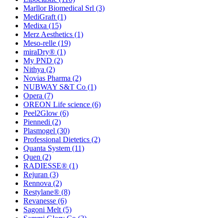
Marllor Biomedical Srl
(3)
MediGraft
(1)
Medixa
(15)
Merz Aesthetics
(1)
Meso-relle
(19)
miraDry®
(1)
My PND
(2)
Nithya
(2)
Novias Pharma
(2)
NUBWAY S&T Co
(1)
Opera
(7)
OREON Life science
(6)
Peel2Glow
(6)
Piennedi
(2)
Plasmogel
(30)
Professional Dietetics
(2)
Quanta System
(11)
Quen
(2)
RADIESSE®
(1)
Rejuran
(3)
Rennova
(2)
Restylane®
(8)
Revanesse
(6)
Sagoni Melt
(5)