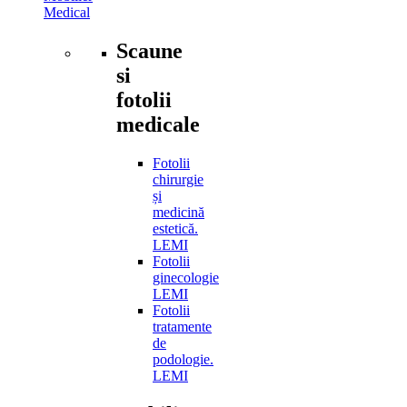
Medical
Scaune
si
fotolii
medicale
Fotolii
chirurgie
și
medicină
estetică.
LEMI
Fotolii
ginecologie
LEMI
Fotolii
tratamente
de
podologie.
LEMI