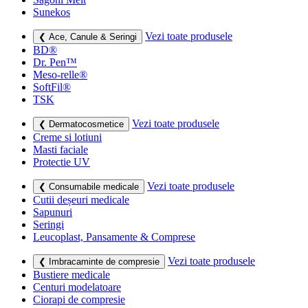
Sunekos
Vezi toate produsele
❮ Ace, Canule & Seringi
BD®
Dr. Pen™
Meso-relle®
SoftFil®
TSK
Vezi toate produsele
❮ Dermatocosmetice
Creme si lotiuni
Masti faciale
Protectie UV
Vezi toate produsele
❮ Consumabile medicale
Cutii deșeuri medicale
Sapunuri
Seringi
Leucoplast, Pansamente & Comprese
Vezi toate produsele
❮ Imbracaminte de compresie
Bustiere medicale
Centuri modelatoare
Ciorapi de compresie