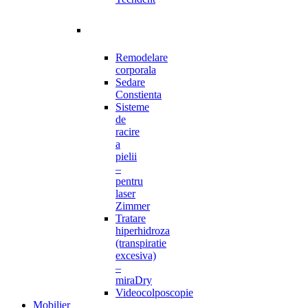
Remodelare
corporala
Sedare
Constienta
Sisteme
de
racire
a
pielii
–
pentru
laser
Zimmer
Tratare
hiperhidroza
(transpiratie
excesiva)
–
miraDry
Videocolposcopie
Mobilier