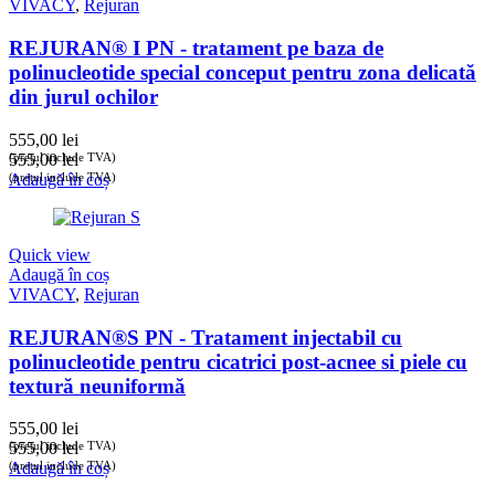
VIVACY
,
Rejuran
REJURAN® I PN - tratament pe baza de
polinucleotide special conceput pentru zona delicată
din jurul ochilor
555,00
lei
(prețul include TVA)
555,00
lei
(prețul include TVA)
Adaugă în coș
Quick view
Adaugă în coș
VIVACY
,
Rejuran
REJURAN®S PN - Tratament injectabil cu
polinucleotide pentru cicatrici post-acnee si piele cu
textură neuniformă
555,00
lei
(prețul include TVA)
555,00
lei
(prețul include TVA)
Adaugă în coș