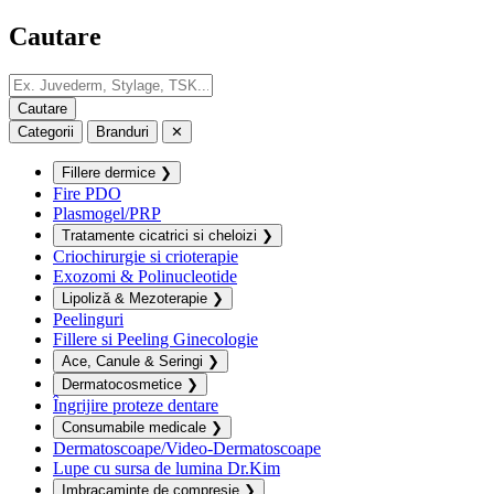
Cautare
Categorii
Branduri
✕
Fillere dermice
❯
Fire PDO
Plasmogel/PRP
Tratamente cicatrici si cheloizi
❯
Criochirurgie si crioterapie
Exozomi & Polinucleotide
Lipoliză & Mezoterapie
❯
Peelinguri
Fillere si Peeling Ginecologie
Ace, Canule & Seringi
❯
Dermatocosmetice
❯
Îngrijire proteze dentare
Consumabile medicale
❯
Dermatoscoape/Video-Dermatoscoape
Lupe cu sursa de lumina Dr.Kim
Imbracaminte de compresie
❯