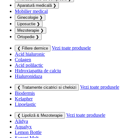
Aparatură medicală
❯
Mobilier medical
Ginecologie
❯
Liposuctie
❯
Mezoterapie
❯
Ortopedie
❯
Vezi toate produsele
❮ Fillere dermice
Acid hialuronic
Colagen
Acid polilactic
Hidroxiapatita de calciu
Hialuronidaza
Vezi toate produsele
❮ Tratamente cicatrici si cheloizi
Biodermis
Kelapher
Lipoelastic
Vezi toate produsele
❮ Lipoliză & Mezoterapie
Alidya
Aqualyx
Lemon Bottle
Sagoni Melt