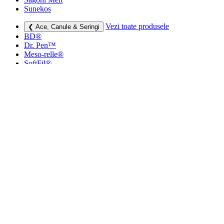
Sunekos
Vezi toate produsele
❮ Ace, Canule & Seringi
BD®
Dr. Pen™
Meso-relle®
SoftFil®
TSK
Vezi toate produsele
❮ Dermatocosmetice
Creme si lotiuni
Masti faciale
Protectie UV
Vezi toate produsele
❮ Consumabile medicale
Cutii deșeuri medicale
Sapunuri
Seringi
Leucoplast, Pansamente & Comprese
Vezi toate produsele
❮ Imbracaminte de compresie
Bustiere medicale
Centuri modelatoare
Ciorapi de compresie