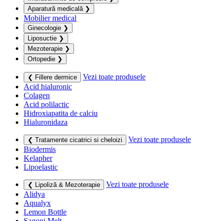
Aparatură medicală
❯
Mobilier medical
Ginecologie
❯
Liposuctie
❯
Mezoterapie
❯
Ortopedie
❯
Vezi toate produsele
❮ Fillere dermice
Acid hialuronic
Colagen
Acid polilactic
Hidroxiapatita de calciu
Hialuronidaza
Vezi toate produsele
❮ Tratamente cicatrici si cheloizi
Biodermis
Kelapher
Lipoelastic
Vezi toate produsele
❮ Lipoliză & Mezoterapie
Alidya
Aqualyx
Lemon Bottle
Sagoni Melt