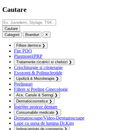
Cautare
Categorii
Branduri
✕
Fillere dermice
❯
Fire PDO
Plasmogel/PRP
Tratamente cicatrici si cheloizi
❯
Criochirurgie si crioterapie
Exozomi & Polinucleotide
Lipoliză & Mezoterapie
❯
Peelinguri
Fillere si Peeling Ginecologie
Ace, Canule & Seringi
❯
Dermatocosmetice
❯
Îngrijire proteze dentare
Consumabile medicale
❯
Dermatoscoape/Video-Dermatoscoape
Lupe cu sursa de lumina Dr.Kim
Imbracaminte de compresie
❯