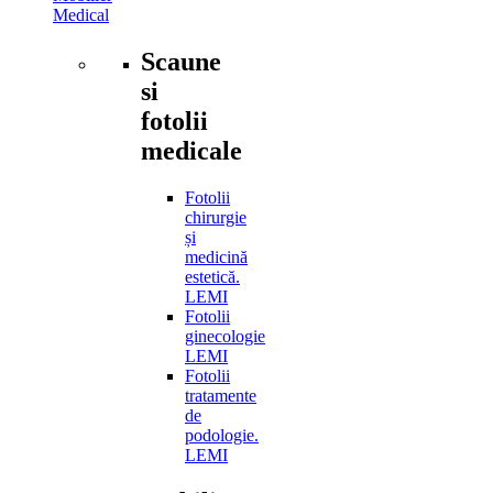
Medical
Scaune
si
fotolii
medicale
Fotolii
chirurgie
și
medicină
estetică.
LEMI
Fotolii
ginecologie
LEMI
Fotolii
tratamente
de
podologie.
LEMI