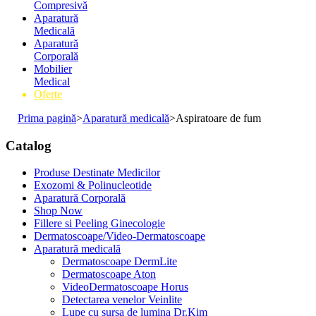
Compresivă
Aparatură
Medicală
Aparatură
Corporală
Mobilier
Medical
Oferte
Prima pagină
>
Aparatură medicală
>
Aspiratoare de fum
Catalog
Produse Destinate Medicilor
Exozomi & Polinucleotide
Aparatură Corporală
Shop Now
Fillere si Peeling Ginecologie
Dermatoscoape/Video-Dermatoscoape
Aparatură medicală
Dermatoscoape DermLite
Dermatoscoape Aton
VideoDermatoscoape Horus
Detectarea venelor Veinlite
Lupe cu sursa de lumina Dr.Kim