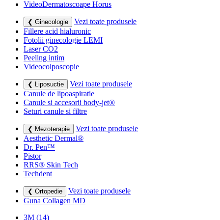
VideoDermatoscoape Horus
Vezi toate produsele
❮ Ginecologie
Fillere acid hialuronic
Fotolii ginecologie LEMI
Laser CO2
Peeling intim
Videocolposcopie
Vezi toate produsele
❮ Liposuctie
Canule de lipoaspiratie
Canule si accesorii body-jet®
Seturi canule si filtre
Vezi toate produsele
❮ Mezoterapie
Aesthetic Dermal®
Dr. Pen™
Pistor
RRS® Skin Tech
Techdent
Vezi toate produsele
❮ Ortopedie
Guna Collagen MD
3M
(14)