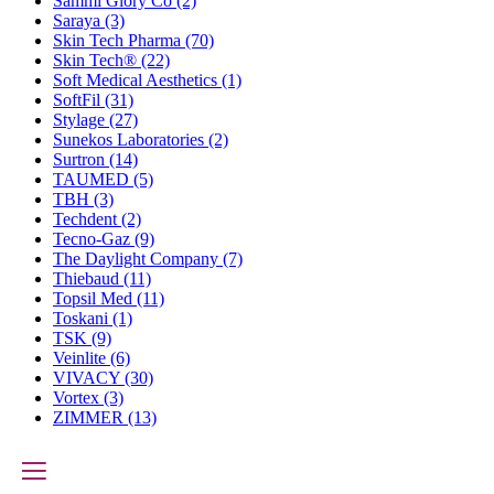
Sammi Glory Co
(2)
Saraya
(3)
Skin Tech Pharma
(70)
Skin Tech®
(22)
Soft Medical Aesthetics
(1)
SoftFil
(31)
Stylage
(27)
Sunekos Laboratories
(2)
Surtron
(14)
TAUMED
(5)
TBH
(3)
Techdent
(2)
Tecno-Gaz
(9)
The Daylight Company
(7)
Thiebaud
(11)
Topsil Med
(11)
Toskani
(1)
TSK
(9)
Veinlite
(6)
VIVACY
(30)
Vortex
(3)
ZIMMER
(13)