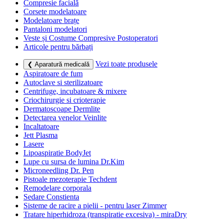
Compresie facială
Corsete modelatoare
Modelatoare brațe
Pantaloni modelatori
Veste și Costume Compresive Postoperatori
Articole pentru bărbați
Vezi toate produsele
❮ Aparatură medicală
Aspiratoare de fum
Autoclave si sterilizatoare
Centrifuge, incubatoare & mixere
Criochirurgie si crioterapie
Dermatoscoape Dermlite
Detectarea venelor Veinlite
Incaltatoare
Jett Plasma
Lasere
Lipoaspiratie BodyJet
Lupe cu sursa de lumina Dr.Kim
Microneedling Dr. Pen
Pistoale mezoterapie Techdent
Remodelare corporala
Sedare Constienta
Sisteme de racire a pielii - pentru laser Zimmer
Tratare hiperhidroza (transpiratie excesiva) - miraDry