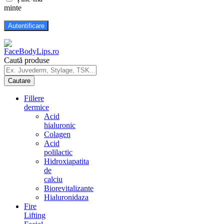
minte
Caută produse
Fillere
dermice
Acid
hialuronic
Colagen
Acid
polilactic
Hidroxiapatita
de
calciu
Biorevitalizante
Hialuronidaza
Fire
Lifting