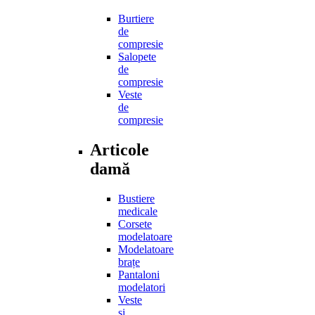
Burtiere
de
compresie
Salopete
de
compresie
Veste
de
compresie
Articole
damă
Bustiere
medicale
Corsete
modelatoare
Modelatoare
brațe
Pantaloni
modelatori
Veste
și