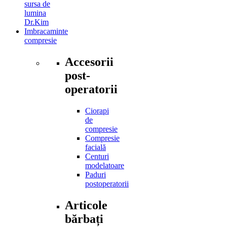
sursa de
lumina
Dr.Kim
Imbracaminte
compresie
Accesorii
post-
operatorii
Ciorapi
de
compresie
Compresie
facială
Centuri
modelatoare
Paduri
postoperatorii
Articole
bărbați