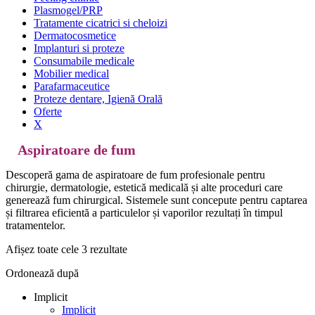
Plasmogel/PRP
Tratamente cicatrici si cheloizi
Dermatocosmetice
Implanturi si proteze
Consumabile medicale
Mobilier medical
Parafarmaceutice
Proteze dentare, Igienă Orală
Oferte
X
Aspiratoare de fum
Descoperă gama de aspiratoare de fum profesionale pentru
chirurgie, dermatologie, estetică medicală și alte proceduri care
generează fum chirurgical. Sistemele sunt concepute pentru captarea
și filtrarea eficientă a particulelor și vaporilor rezultați în timpul
tratamentelor.
Afișez toate cele 3 rezultate
Ordonează după
Implicit
Implicit