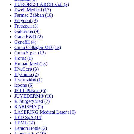
EURORESEARCH s.r.l.
(2)
Ewell Medical
(17)
Farmac Zabban
(18)
Fittydent
(3)
Freezpen
(3)
Galderma
(9)
Gana R&D
(2)
Genefill
(4)
Guna Collagen MD
(13)
Guna S.p.a.
(13)
Horus
(6)
Human Med
(18)
HyaCorp
(3)
Hyamino
(2)
Hydrozid®
(1)
icoone
(6)
JETT Plasma
(6)
JUVÉDERM®
(10)
K-SurgeryMed
(7)
KARISMA
(5)
LASERING Medical Laser
(10)
LED SpA
(14)
LEMI
(14)
Lemon Bottle
(2)
Lipoelastic
(110)