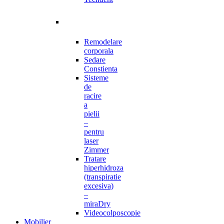
Remodelare
corporala
Sedare
Constienta
Sisteme
de
racire
a
pielii
–
pentru
laser
Zimmer
Tratare
hiperhidroza
(transpiratie
excesiva)
–
miraDry
Videocolposcopie
Mobilier