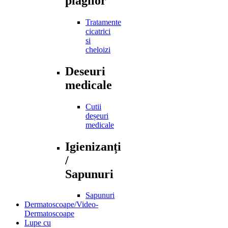
plagilor
Tratamente
cicatrici
si
cheloizi
Deseuri
medicale
Cutii
deșeuri
medicale
Igienizanți
/
Sapunuri
Sapunuri
Dermatoscoape/Video-
Dermatoscoape
Lupe cu