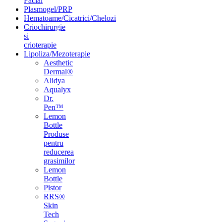
Facial
Plasmogel/PRP
Hematoame/Cicatrici/Chelozi
Criochirurgie
si
crioterapie
Lipoliza/Mezoterapie
Aesthetic
Dermal®
Alidya
Aqualyx
Dr.
Pen™
Lemon
Bottle
Produse
pentru
reducerea
grasimilor
Lemon
Bottle
Pistor
RRS®
Skin
Tech