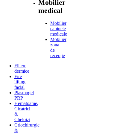
Mobilier
medical
Mobilier
cabinete
medicale
Mobilier
zona
de
recepție
Fillere
dermice
Fire
lifting
facial
Plasmogel
PRP
Hematoame,
Cicatrici
&
Cheloizi
Criochirurgie
&