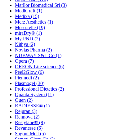
Marllor Biomedical Srl
(3)
MediGraft
(1)
Medixa
(15)
Merz Aesthetics
(1)
Meso-relle
(19)
miraDry®
(1)
My PND
(2)
Nithya
(2)
Novias Pharma
(2)
NUBWAY S&T Co
(1)
Opera
(7)
OREON Life science
(6)
Peel2Glow
(6)
Piennedi
(2)
Plasmogel
(30)
Professional Dietetics
(2)
Quanta System
(11)
Quen
(2)
RADIESSE®
(1)
Rejuran
(3)
Rennova
(2)
Restylane®
(8)
Revanesse
(6)
Sagoni Melt
(5)