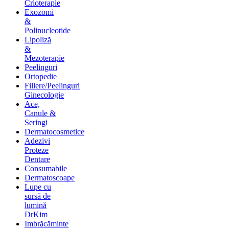
Crioterapie
Exozomi
&
Polinucleotide
Lipoliză
&
Mezoterapie
Peelinguri
Ortopedie
Fillere/Peelinguri
Ginecologie
Ace,
Canule &
Seringi
Dermatocosmetice
Adezivi
Proteze
Dentare
Consumabile
Dermatoscoape
Lupe cu
sursă de
lumină
DrKim
Imbrăcăminte