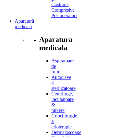
Costume
Compresive
Postoperatori
Aparatură
medicală
Aparatura
medicala
Aspiratoare
de
fum
Autoclave
si
sterilizatoare
Centrifuge,
incubatoare
&
mixere
Criochirurgie
si
crioterapie
Dermatoscoape