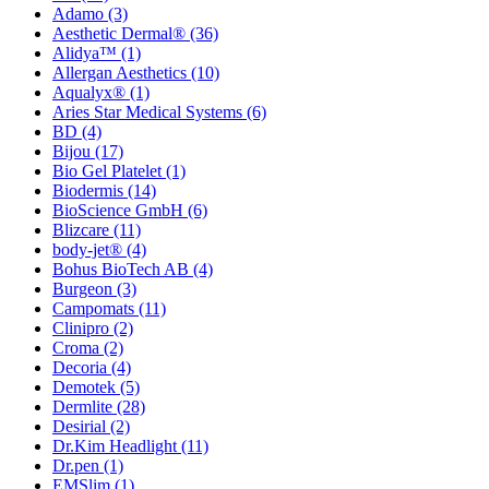
Adamo
(3)
Aesthetic Dermal®
(36)
Alidya™
(1)
Allergan Aesthetics
(10)
Aqualyx®
(1)
Aries Star Medical Systems
(6)
BD
(4)
Bijou
(17)
Bio Gel Platelet
(1)
Biodermis
(14)
BioScience GmbH
(6)
Blizcare
(11)
body-jet®
(4)
Bohus BioTech AB
(4)
Burgeon
(3)
Campomats
(11)
Clinipro
(2)
Croma
(2)
Decoria
(4)
Demotek
(5)
Dermlite
(28)
Desirial
(2)
Dr.Kim Headlight
(11)
Dr.pen
(1)
EMSlim
(1)