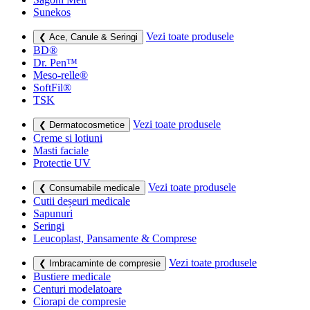
Sunekos
Vezi toate produsele
❮ Ace, Canule & Seringi
BD®
Dr. Pen™
Meso-relle®
SoftFil®
TSK
Vezi toate produsele
❮ Dermatocosmetice
Creme si lotiuni
Masti faciale
Protectie UV
Vezi toate produsele
❮ Consumabile medicale
Cutii deșeuri medicale
Sapunuri
Seringi
Leucoplast, Pansamente & Comprese
Vezi toate produsele
❮ Imbracaminte de compresie
Bustiere medicale
Centuri modelatoare
Ciorapi de compresie