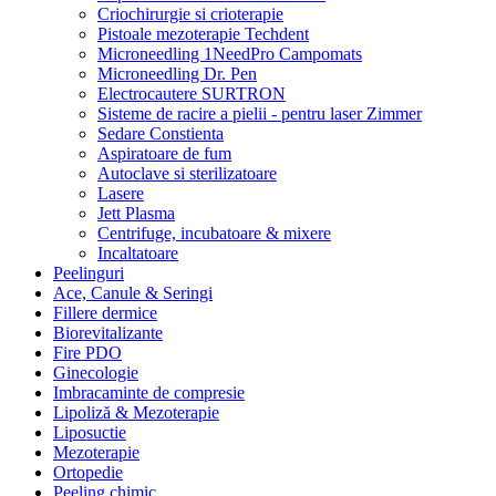
Criochirurgie si crioterapie
Pistoale mezoterapie Techdent
Microneedling 1NeedPro Campomats
Microneedling Dr. Pen
Electrocautere SURTRON
Sisteme de racire a pielii - pentru laser Zimmer
Sedare Constienta
Aspiratoare de fum
Autoclave si sterilizatoare
Lasere
Jett Plasma
Centrifuge, incubatoare & mixere
Incaltatoare
Peelinguri
Ace, Canule & Seringi
Fillere dermice
Biorevitalizante
Fire PDO
Ginecologie
Imbracaminte de compresie
Lipoliză & Mezoterapie
Liposuctie
Mezoterapie
Ortopedie
Peeling chimic