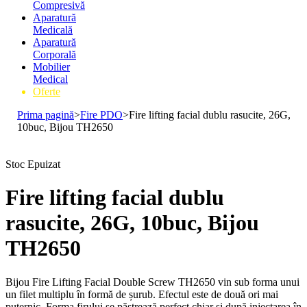
Compresivă
Aparatură
Medicală
Aparatură
Corporală
Mobilier
Medical
Oferte
Prima pagină
>
Fire PDO
>
Fire lifting facial dublu rasucite, 26G,
10buc, Bijou TH2650
Stoc Epuizat
Fire lifting facial dublu
rasucite, 26G, 10buc, Bijou
TH2650
Bijou Fire Lifting Facial Double Screw TH2650 vin sub forma unui
un filet multiplu în formă de șurub. Efectul este de două ori mai
puternic. Forma firului se păstrează perfect chiar și după injectarea în