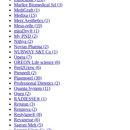
Marllor Biomedical Srl
(3)
MediGraft
(1)
Medixa
(15)
Merz Aesthetics
(1)
Meso-relle
(19)
miraDry®
(1)
My PND
(2)
Nithya
(2)
Novias Pharma
(2)
NUBWAY S&T Co
(1)
Opera
(7)
OREON Life science
(6)
Peel2Glow
(6)
Piennedi
(2)
Plasmogel
(30)
Professional Dietetics
(2)
Quanta System
(11)
Quen
(2)
RADIESSE®
(1)
Rejuran
(3)
Rennova
(2)
Restylane®
(8)
Revanesse
(6)
Sagoni Melt
(5)