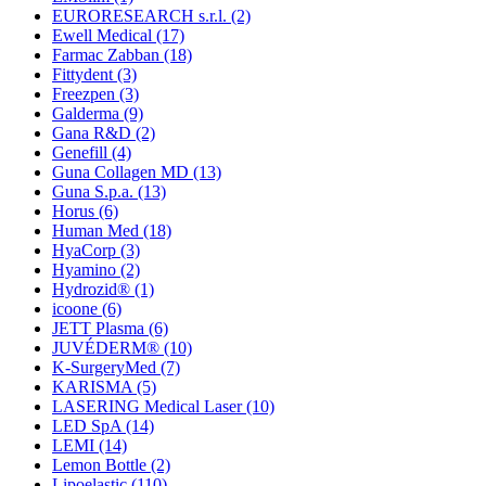
EURORESEARCH s.r.l.
(2)
Ewell Medical
(17)
Farmac Zabban
(18)
Fittydent
(3)
Freezpen
(3)
Galderma
(9)
Gana R&D
(2)
Genefill
(4)
Guna Collagen MD
(13)
Guna S.p.a.
(13)
Horus
(6)
Human Med
(18)
HyaCorp
(3)
Hyamino
(2)
Hydrozid®
(1)
icoone
(6)
JETT Plasma
(6)
JUVÉDERM®
(10)
K-SurgeryMed
(7)
KARISMA
(5)
LASERING Medical Laser
(10)
LED SpA
(14)
LEMI
(14)
Lemon Bottle
(2)
Lipoelastic
(110)