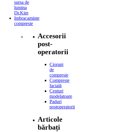
sursa de
lumina
Dr.Kim
Imbracaminte
compresie
Accesorii
post-
operatorii
Ciorapi
de
compresie
Compresie
facială
Centuri
modelatoare
Paduri
postoperatorii
Articole
bărbați