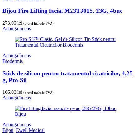
Bijou Fire Lifting facial M23T3015, 23G, 4buc
273,00
lei
(prețul include TVA)
Adaugă în coș
Adaugă în coș
Biodermis
Stick de silicon pentru tratamentul cicatricilor, 4,25
g, Pro-Sil
166,00
lei
(prețul include TVA)
Adaugă în coș
Adaugă în coș
Bijou
,
Ewell Medical