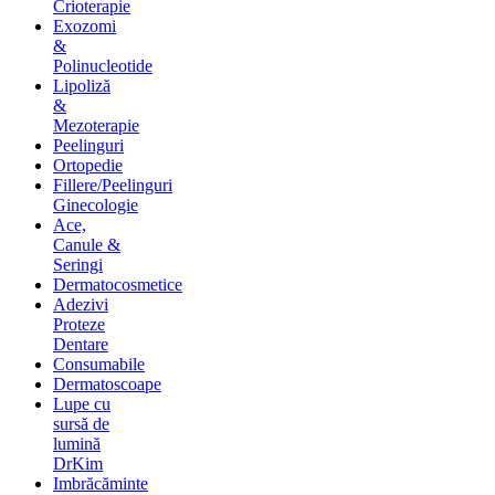
Crioterapie
Exozomi
&
Polinucleotide
Lipoliză
&
Mezoterapie
Peelinguri
Ortopedie
Fillere/Peelinguri
Ginecologie
Ace,
Canule &
Seringi
Dermatocosmetice
Adezivi
Proteze
Dentare
Consumabile
Dermatoscoape
Lupe cu
sursă de
lumină
DrKim
Imbrăcăminte