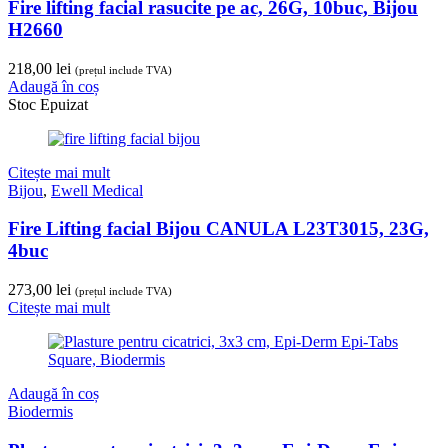
Fire lifting facial rasucite pe ac, 26G, 10buc, Bijou
H2660
218,00
lei
(prețul include TVA)
Adaugă în coș
Stoc Epuizat
Citește mai mult
Bijou
,
Ewell Medical
Fire Lifting facial Bijou CANULA L23T3015, 23G,
4buc
273,00
lei
(prețul include TVA)
Citește mai mult
Adaugă în coș
Biodermis