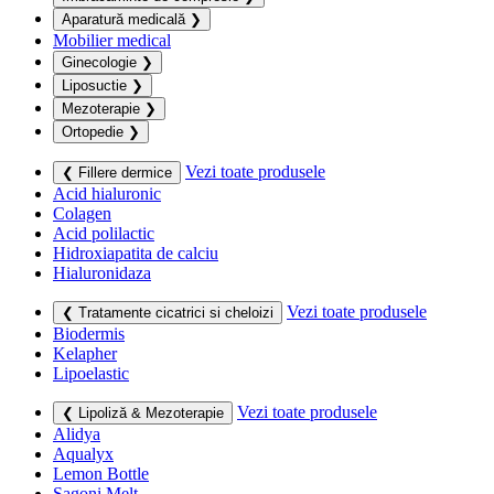
Aparatură medicală
❯
Mobilier medical
Ginecologie
❯
Liposuctie
❯
Mezoterapie
❯
Ortopedie
❯
Vezi toate produsele
❮ Fillere dermice
Acid hialuronic
Colagen
Acid polilactic
Hidroxiapatita de calciu
Hialuronidaza
Vezi toate produsele
❮ Tratamente cicatrici si cheloizi
Biodermis
Kelapher
Lipoelastic
Vezi toate produsele
❮ Lipoliză & Mezoterapie
Alidya
Aqualyx
Lemon Bottle
Sagoni Melt