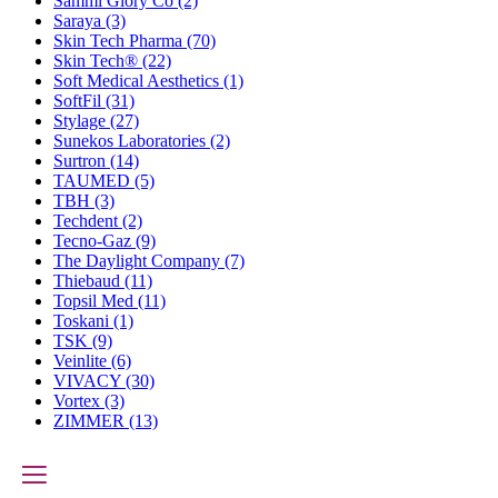
Sammi Glory Co
(2)
Saraya
(3)
Skin Tech Pharma
(70)
Skin Tech®
(22)
Soft Medical Aesthetics
(1)
SoftFil
(31)
Stylage
(27)
Sunekos Laboratories
(2)
Surtron
(14)
TAUMED
(5)
TBH
(3)
Techdent
(2)
Tecno-Gaz
(9)
The Daylight Company
(7)
Thiebaud
(11)
Topsil Med
(11)
Toskani
(1)
TSK
(9)
Veinlite
(6)
VIVACY
(30)
Vortex
(3)
ZIMMER
(13)