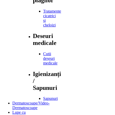
plagilor
Tratamente
cicatrici
si
cheloizi
Deseuri
medicale
Cutii
deșeuri
medicale
Igienizanți
/
Sapunuri
Sapunuri
Dermatoscoape/Video-
Dermatoscoape
Lupe cu