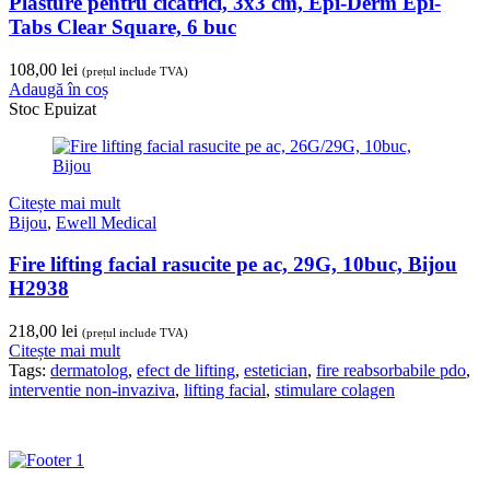
Plasture pentru cicatrici, 3x3 cm, Epi-Derm Epi-
Tabs Clear Square, 6 buc
108,00
lei
(prețul include TVA)
Adaugă în coș
Stoc Epuizat
Citește mai mult
Bijou
,
Ewell Medical
Fire lifting facial rasucite pe ac, 29G, 10buc, Bijou
H2938
218,00
lei
(prețul include TVA)
Citește mai mult
Tags:
dermatolog
,
efect de lifting
,
estetician
,
fire reabsorbabile pdo
,
interventie non-invaziva
,
lifting facial
,
stimulare colagen