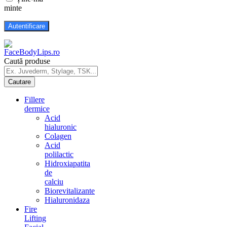
minte
Caută produse
Fillere
dermice
Acid
hialuronic
Colagen
Acid
polilactic
Hidroxiapatita
de
calciu
Biorevitalizante
Hialuronidaza
Fire
Lifting