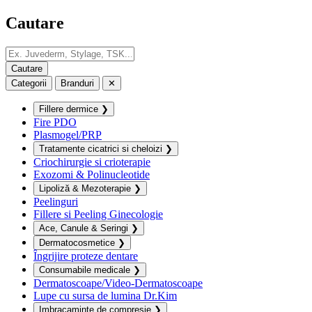
Cautare
Categorii
Branduri
✕
Fillere dermice
❯
Fire PDO
Plasmogel/PRP
Tratamente cicatrici si cheloizi
❯
Criochirurgie si crioterapie
Exozomi & Polinucleotide
Lipoliză & Mezoterapie
❯
Peelinguri
Fillere si Peeling Ginecologie
Ace, Canule & Seringi
❯
Dermatocosmetice
❯
Îngrijire proteze dentare
Consumabile medicale
❯
Dermatoscoape/Video-Dermatoscoape
Lupe cu sursa de lumina Dr.Kim
Imbracaminte de compresie
❯