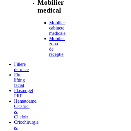
Mobilier
medical
Mobilier
cabinete
medicale
Mobilier
zona
de
recepție
Fillere
dermice
Fire
lifting
facial
Plasmogel
PRP
Hematoame,
Cicatrici
&
Cheloizi
Criochirurgie
&