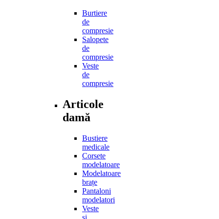
Burtiere
de
compresie
Salopete
de
compresie
Veste
de
compresie
Articole
damă
Bustiere
medicale
Corsete
modelatoare
Modelatoare
brațe
Pantaloni
modelatori
Veste
și