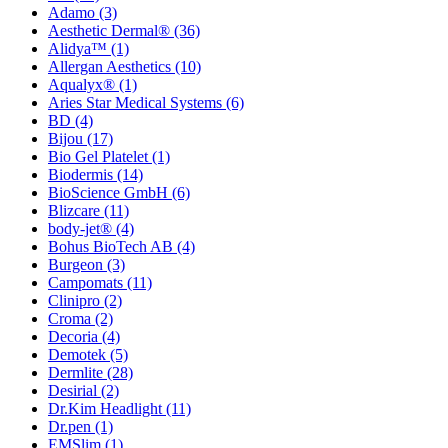
Adamo
(3)
Aesthetic Dermal®
(36)
Alidya™
(1)
Allergan Aesthetics
(10)
Aqualyx®
(1)
Aries Star Medical Systems
(6)
BD
(4)
Bijou
(17)
Bio Gel Platelet
(1)
Biodermis
(14)
BioScience GmbH
(6)
Blizcare
(11)
body-jet®
(4)
Bohus BioTech AB
(4)
Burgeon
(3)
Campomats
(11)
Clinipro
(2)
Croma
(2)
Decoria
(4)
Demotek
(5)
Dermlite
(28)
Desirial
(2)
Dr.Kim Headlight
(11)
Dr.pen
(1)
EMSlim
(1)