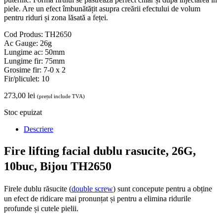
piele. Are un efect îmbunătățit asupra creării efectului de volum
pentru riduri și zona lăsată a feței.
Cod Produs: TH2650
Ac Gauge: 26g
Lungime ac: 50mm
Lungime fir: 75mm
Grosime fir: 7-0 x 2
Fir/pliculet: 10
273,00
lei
(prețul include TVA)
Stoc epuizat
Descriere
Fire lifting facial dublu rasucite, 26G,
10buc, Bijou TH2650
Firele dublu răsucite (
double screw
) sunt concepute pentru a obține
un efect de ridicare mai pronunțat și pentru a elimina ridurile
profunde și cutele pielii.