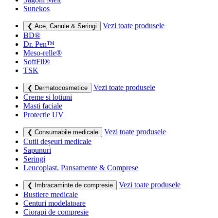
Sunekos
Vezi toate produsele
❮ Ace, Canule & Seringi
BD®
Dr. Pen™
Meso-relle®
SoftFil®
TSK
Vezi toate produsele
❮ Dermatocosmetice
Creme si lotiuni
Masti faciale
Protectie UV
Vezi toate produsele
❮ Consumabile medicale
Cutii deșeuri medicale
Sapunuri
Seringi
Leucoplast, Pansamente & Comprese
Vezi toate produsele
❮ Imbracaminte de compresie
Bustiere medicale
Centuri modelatoare
Ciorapi de compresie