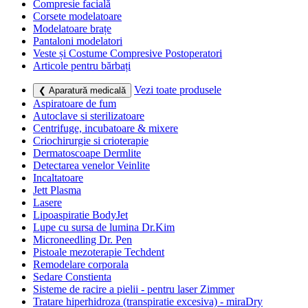
Compresie facială
Corsete modelatoare
Modelatoare brațe
Pantaloni modelatori
Veste și Costume Compresive Postoperatori
Articole pentru bărbați
Vezi toate produsele
❮ Aparatură medicală
Aspiratoare de fum
Autoclave si sterilizatoare
Centrifuge, incubatoare & mixere
Criochirurgie si crioterapie
Dermatoscoape Dermlite
Detectarea venelor Veinlite
Incaltatoare
Jett Plasma
Lasere
Lipoaspiratie BodyJet
Lupe cu sursa de lumina Dr.Kim
Microneedling Dr. Pen
Pistoale mezoterapie Techdent
Remodelare corporala
Sedare Constienta
Sisteme de racire a pielii - pentru laser Zimmer
Tratare hiperhidroza (transpiratie excesiva) - miraDry