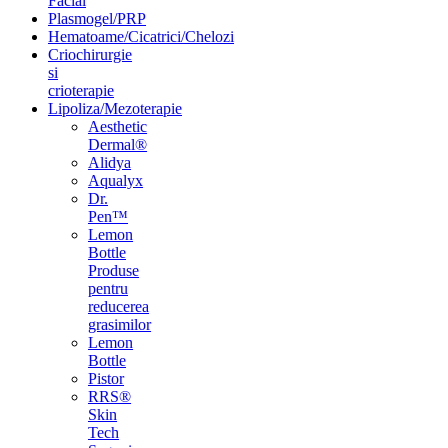
Facial
Plasmogel/PRP
Hematoame/Cicatrici/Chelozi
Criochirurgie
si
crioterapie
Lipoliza/Mezoterapie
Aesthetic
Dermal®
Alidya
Aqualyx
Dr.
Pen™
Lemon
Bottle
Produse
pentru
reducerea
grasimilor
Lemon
Bottle
Pistor
RRS®
Skin
Tech