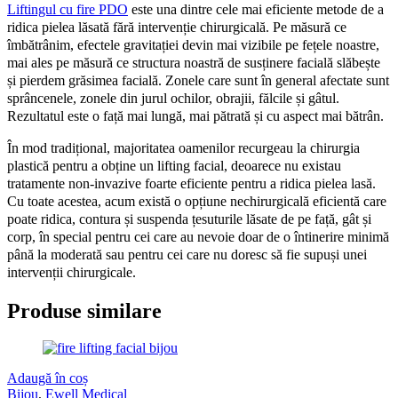
Liftingul cu fire PDO
este una dintre cele mai eficiente metode de a
ridica pielea lăsată fără intervenție chirurgicală. Pe măsură ce
îmbătrânim, efectele gravitației devin mai vizibile pe fețele noastre,
mai ales pe măsură ce structura noastră de susținere facială slăbește
și pierdem grăsimea facială. Zonele care sunt în general afectate sunt
sprâncenele, zonele din jurul ochilor, obrajii, fălcile și gâtul.
Rezultatul este o față mai lungă, mai pătrată și cu aspect mai bătrân.
În mod tradițional, majoritatea oamenilor recurgeau la chirurgia
plastică pentru a obține un lifting facial, deoarece nu existau
tratamente non-invazive foarte eficiente pentru a ridica pielea lasă.
Cu toate acestea, acum există o opțiune nechirurgicală eficientă care
poate ridica, contura și suspenda țesuturile lăsate de pe față, gât și
corp, în special pentru cei care au nevoie doar de o întinerire minimă
până la moderată sau pentru cei care nu doresc să fie supuși unei
intervenții chirurgicale.
Produse similare
Adaugă în coș
Bijou
,
Ewell Medical