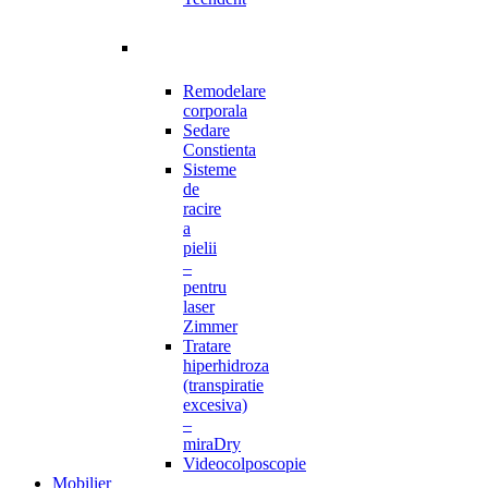
Remodelare
corporala
Sedare
Constienta
Sisteme
de
racire
a
pielii
–
pentru
laser
Zimmer
Tratare
hiperhidroza
(transpiratie
excesiva)
–
miraDry
Videocolposcopie
Mobilier