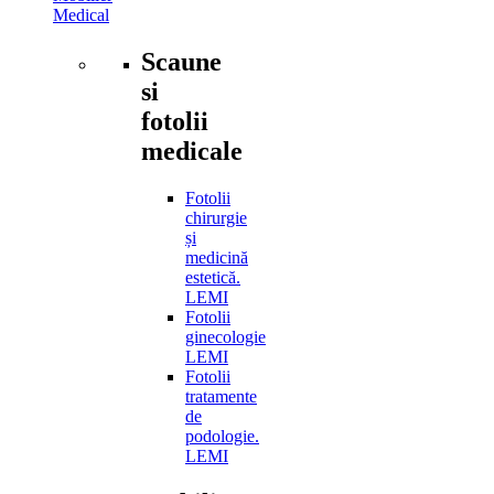
Medical
Scaune
si
fotolii
medicale
Fotolii
chirurgie
și
medicină
estetică.
LEMI
Fotolii
ginecologie
LEMI
Fotolii
tratamente
de
podologie.
LEMI