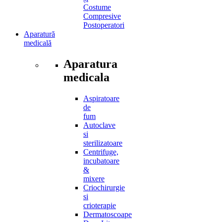
Costume
Compresive
Postoperatori
Aparatură
medicală
Aparatura
medicala
Aspiratoare
de
fum
Autoclave
si
sterilizatoare
Centrifuge,
incubatoare
&
mixere
Criochirurgie
si
crioterapie
Dermatoscoape