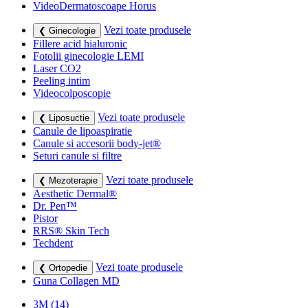
VideoDermatoscoape Horus
Vezi toate produsele
❮ Ginecologie
Fillere acid hialuronic
Fotolii ginecologie LEMI
Laser CO2
Peeling intim
Videocolposcopie
Vezi toate produsele
❮ Liposuctie
Canule de lipoaspiratie
Canule si accesorii body-jet®
Seturi canule si filtre
Vezi toate produsele
❮ Mezoterapie
Aesthetic Dermal®
Dr. Pen™
Pistor
RRS® Skin Tech
Techdent
Vezi toate produsele
❮ Ortopedie
Guna Collagen MD
3M
(14)