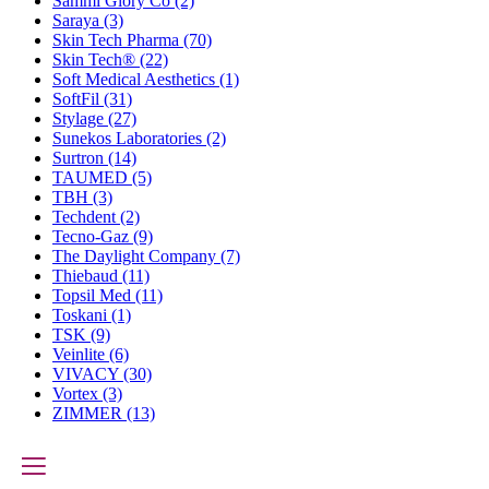
Sammi Glory Co
(2)
Saraya
(3)
Skin Tech Pharma
(70)
Skin Tech®
(22)
Soft Medical Aesthetics
(1)
SoftFil
(31)
Stylage
(27)
Sunekos Laboratories
(2)
Surtron
(14)
TAUMED
(5)
TBH
(3)
Techdent
(2)
Tecno-Gaz
(9)
The Daylight Company
(7)
Thiebaud
(11)
Topsil Med
(11)
Toskani
(1)
TSK
(9)
Veinlite
(6)
VIVACY
(30)
Vortex
(3)
ZIMMER
(13)