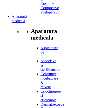
Costume
Compresive
Postoperatori
Aparatură
medicală
Aparatura
medicala
Aspiratoare
de
fum
Autoclave
si
sterilizatoare
Centrifuge,
incubatoare
&
mixere
Criochirurgie
si
crioterapie
Dermatoscoape