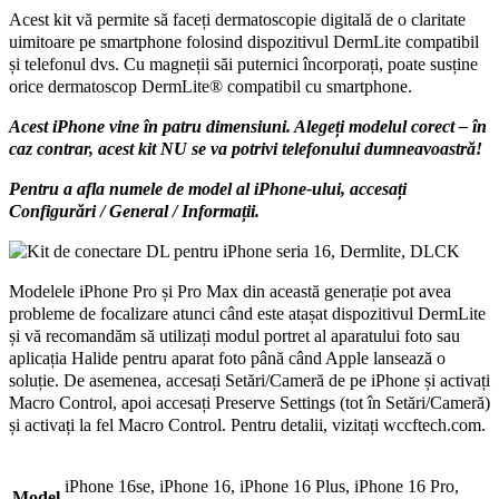
seria
Acest kit vă permite să faceți dermatoscopie digitală de o claritate
16,
uimitoare pe smartphone folosind dispozitivul DermLite compatibil
Dermlite,
și telefonul dvs. Cu magneții săi puternici încorporați, poate susține
DLCK
orice dermatoscop DermLite® compatibil cu smartphone.
quantity
Acest iPhone vine în patru dimensiuni. Alegeți modelul corect – în
caz contrar, acest kit NU se va potrivi telefonului dumneavoastră!
Pentru a afla numele de model al iPhone-ului, accesați
Configurări / General / Informații.
Modelele iPhone Pro și Pro Max din această generație pot avea
probleme de focalizare atunci când este atașat dispozitivul DermLite
și vă recomandăm să utilizați modul portret al aparatului foto sau
aplicația Halide pentru aparat foto până când Apple lansează o
soluție. De asemenea, accesați Setări/Cameră de pe iPhone și activați
Macro Control, apoi accesați Preserve Settings (tot în Setări/Cameră)
și activați la fel Macro Control. Pentru detalii, vizitați wccftech.com.
iPhone 16se, iPhone 16, iPhone 16 Plus, iPhone 16 Pro,
Model