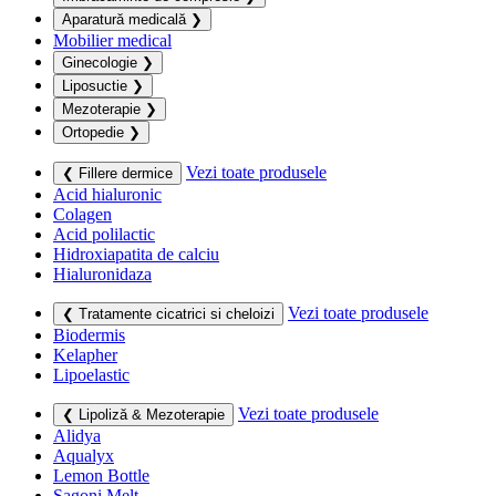
Aparatură medicală
❯
Mobilier medical
Ginecologie
❯
Liposuctie
❯
Mezoterapie
❯
Ortopedie
❯
Vezi toate produsele
❮ Fillere dermice
Acid hialuronic
Colagen
Acid polilactic
Hidroxiapatita de calciu
Hialuronidaza
Vezi toate produsele
❮ Tratamente cicatrici si cheloizi
Biodermis
Kelapher
Lipoelastic
Vezi toate produsele
❮ Lipoliză & Mezoterapie
Alidya
Aqualyx
Lemon Bottle
Sagoni Melt