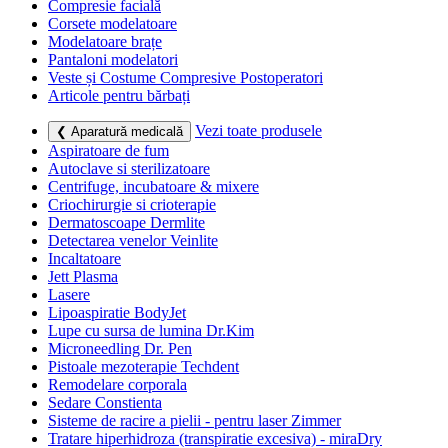
Compresie facială
Corsete modelatoare
Modelatoare brațe
Pantaloni modelatori
Veste și Costume Compresive Postoperatori
Articole pentru bărbați
Vezi toate produsele
❮ Aparatură medicală
Aspiratoare de fum
Autoclave si sterilizatoare
Centrifuge, incubatoare & mixere
Criochirurgie si crioterapie
Dermatoscoape Dermlite
Detectarea venelor Veinlite
Incaltatoare
Jett Plasma
Lasere
Lipoaspiratie BodyJet
Lupe cu sursa de lumina Dr.Kim
Microneedling Dr. Pen
Pistoale mezoterapie Techdent
Remodelare corporala
Sedare Constienta
Sisteme de racire a pielii - pentru laser Zimmer
Tratare hiperhidroza (transpiratie excesiva) - miraDry