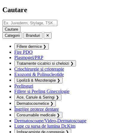
Cautare
Categorii
Branduri
✕
Fillere dermice
❯
Fire PDO
Plasmogel/PRP
Tratamente cicatrici si cheloizi
❯
Criochirurgie si crioterapie
Exozomi & Polinucleotide
Lipoliză & Mezoterapie
❯
Peelinguri
Fillere si Peeling Ginecologie
Ace, Canule & Seringi
❯
Dermatocosmetice
❯
Îngrijire proteze dentare
Consumabile medicale
❯
Dermatoscoape/Video-Dermatoscoape
Lupe cu sursa de lumina Dr.Kim
Imbracaminte de compresie
❯