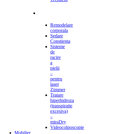
Remodelare
corporala
Sedare
Constienta
Sisteme
de
racire
a
pielii
–
pentru
laser
Zimmer
Tratare
hiperhidroza
(transpiratie
excesiva)
–
miraDry
Videocolposcopie
Mobilier