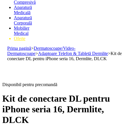
Compresivă
Aparatură
Medicală
Aparatură
Corporală
Mobilier
Medical
Oferte
Prima pagină
>
Dermatoscoape/Video-
Dermatoscoape
>
Adaptoare Telefon & Tabletă Dermlite
>
Kit de
conectare DL pentru iPhone seria 16, Dermlite, DLCK
Disponibil pentru precomandă
Kit de conectare DL pentru
iPhone seria 16, Dermlite,
DLCK