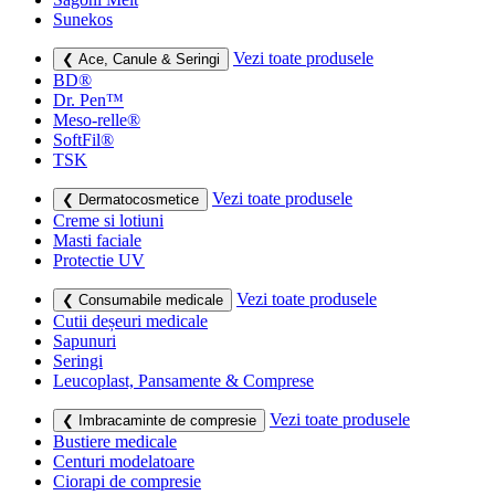
Sunekos
Vezi toate produsele
❮ Ace, Canule & Seringi
BD®
Dr. Pen™
Meso-relle®
SoftFil®
TSK
Vezi toate produsele
❮ Dermatocosmetice
Creme si lotiuni
Masti faciale
Protectie UV
Vezi toate produsele
❮ Consumabile medicale
Cutii deșeuri medicale
Sapunuri
Seringi
Leucoplast, Pansamente & Comprese
Vezi toate produsele
❮ Imbracaminte de compresie
Bustiere medicale
Centuri modelatoare
Ciorapi de compresie