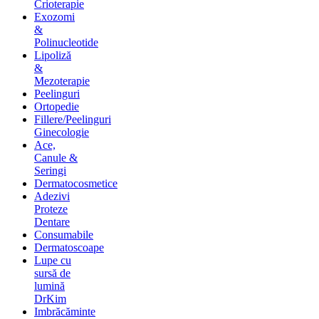
Crioterapie
Exozomi
&
Polinucleotide
Lipoliză
&
Mezoterapie
Peelinguri
Ortopedie
Fillere/Peelinguri
Ginecologie
Ace,
Canule &
Seringi
Dermatocosmetice
Adezivi
Proteze
Dentare
Consumabile
Dermatoscoape
Lupe cu
sursă de
lumină
DrKim
Imbrăcăminte