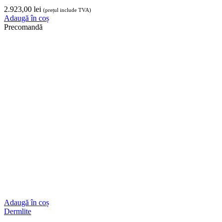
comenzi@grestetica.ro
Linkuri utile
Contact
Blog
Contul meu
Termeni legali
Termeni si conditii
Livrare comanda
Politica de retur
Politica datelor
Politica de cookies