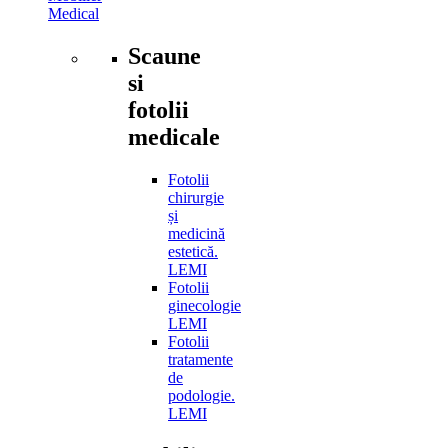
Medical
Scaune
si
fotolii
medicale
Fotolii
chirurgie
și
medicină
estetică.
LEMI
Fotolii
ginecologie
LEMI
Fotolii
tratamente
de
podologie.
LEMI