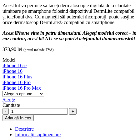
Acest kit vă permite să faceți dermatoscopie digitală de o claritate
uimitoare pe smartphone folosind dispozitivul DermLite compatibil
și telefonul dvs. Cu magneții săi puternici încorporați, poate susține
orice dermatoscop DermLite® compatibil cu smartphone.
Acest iPhone vine în patru dimensiuni. Alegeți modelul corect – în
caz contrar, acest kit NU se va potrivi telefonului dumneavoastră!
373,90
lei
(prețul include TVA)
Model
iPhone 16se
iPhone 16
iPhone 16 Plus
iPhone 16 Pro
iPhone 16 Pro Max
Șterge
Cantitate
Kit
de
Adaugă în coș
conectare
DL
Descriere
pentru
Informații suplimentare
iPhone