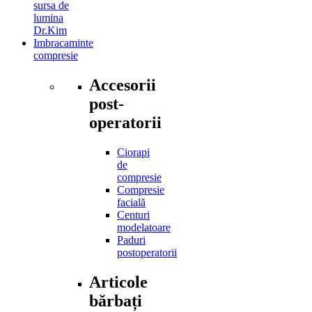
sursa de
lumina
Dr.Kim
Imbracaminte
compresie
Accesorii
post-
operatorii
Ciorapi
de
compresie
Compresie
facială
Centuri
modelatoare
Paduri
postoperatorii
Articole
bărbați