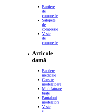
Burtiere
de
compresie
Salopete
de
compresie
Veste
de
compresie
Articole
damă
Bustiere
medicale
Corsete
modelatoare
Modelatoare
brațe
Pantaloni
modelatori
Veste
și