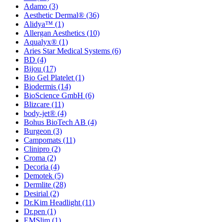
Adamo
(3)
Aesthetic Dermal®
(36)
Alidya™
(1)
Allergan Aesthetics
(10)
Aqualyx®
(1)
Aries Star Medical Systems
(6)
BD
(4)
Bijou
(17)
Bio Gel Platelet
(1)
Biodermis
(14)
BioScience GmbH
(6)
Blizcare
(11)
body-jet®
(4)
Bohus BioTech AB
(4)
Burgeon
(3)
Campomats
(11)
Clinipro
(2)
Croma
(2)
Decoria
(4)
Demotek
(5)
Dermlite
(28)
Desirial
(2)
Dr.Kim Headlight
(11)
Dr.pen
(1)
EMSlim
(1)