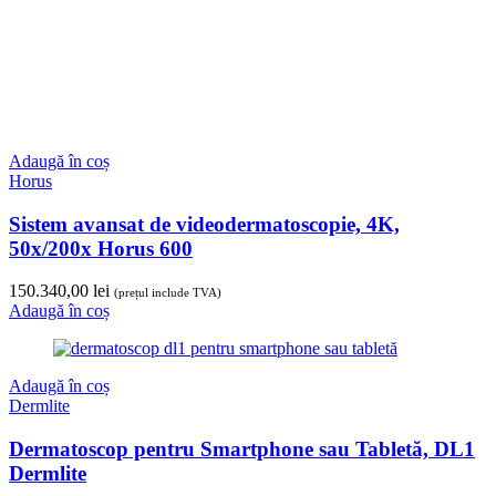
Social Icons
Facebook
Instagram
Youtube
Contact
+40 743 090 587
Luni – Vineri: 9:00-17:00
Calea București 74, Tunari, Ilfov, 077180
Arata pe harta