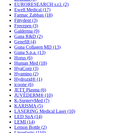
EURORESEARCH s.r.l.
(2)
Ewell Medical
(17)
Farmac Zabban
(18)
Fittydent
(3)
Freezpen
(3)
Galderma
(9)
Gana R&D
(2)
Genefill
(4)
Guna Collagen MD
(13)
Guna S.p.a.
(13)
Horus
(6)
Human Med
(18)
HyaCorp
(3)
Hyamino
(2)
Hydrozid®
(1)
icoone
(6)
JETT Plasma
(6)
JUVÉDERM®
(10)
K-SurgeryMed
(7)
KARISMA
(5)
LASERING Medical Laser
(10)
LED SpA
(14)
LEMI
(14)
Lemon Bottle
(2)
Lipoelastic
(110)