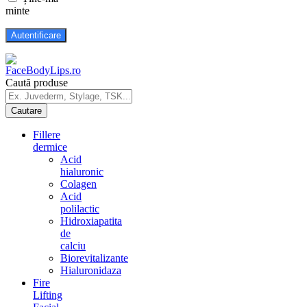
minte
Caută produse
Fillere
dermice
Acid
hialuronic
Colagen
Acid
polilactic
Hidroxiapatita
de
calciu
Biorevitalizante
Hialuronidaza
Fire
Lifting