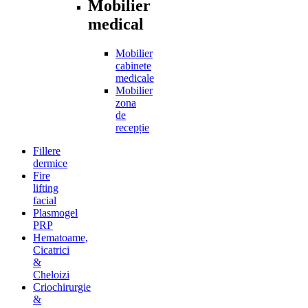
Mobilier
medical
Mobilier
cabinete
medicale
Mobilier
zona
de
recepție
Fillere
dermice
Fire
lifting
facial
Plasmogel
PRP
Hematoame,
Cicatrici
&
Cheloizi
Criochirurgie
&