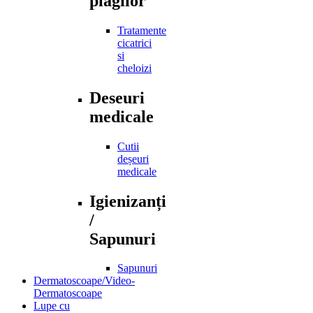
plagilor
Tratamente
cicatrici
si
cheloizi
Deseuri
medicale
Cutii
deșeuri
medicale
Igienizanți
/
Sapunuri
Sapunuri
Dermatoscoape/Video-
Dermatoscoape
Lupe cu