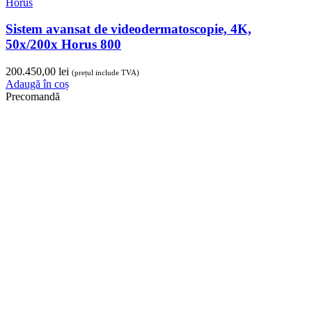
Horus
Sistem avansat de videodermatoscopie, 4K,
50x/200x Horus 800
200.450,00
lei
(prețul include TVA)
Adaugă în coș
Precomandă
Selectează opțiunile
Dermlite
Kit de conectare DL pentru iPhone seria 13,
Dermlite, DLCK
373,90
lei
(prețul include TVA)
Selectează opțiunile
Precomandă
Selectează opțiunile
Dermlite