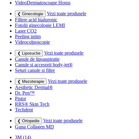
VideoDermatoscoape Horus
Vezi toate produsele
❮ Ginecologie
Fillere acid hialuronic
Fotolii ginecologie LEMI
Laser CO2
Peeling intim
Videocolposcopie
Vezi toate produsele
❮ Liposuctie
Canule de lipoaspiratie
Canule si accesorii body-jet®
Seturi canule si filtre
Vezi toate produsele
❮ Mezoterapie
Aesthetic Dermal®
Dr. Pen™
Pistor
RRS® Skin Tech
Techdent
Vezi toate produsele
❮ Ortopedie
Guna Collagen MD
3M
(14)