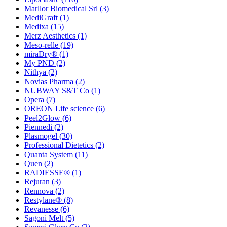
Marllor Biomedical Srl
(3)
MediGraft
(1)
Medixa
(15)
Merz Aesthetics
(1)
Meso-relle
(19)
miraDry®
(1)
My PND
(2)
Nithya
(2)
Novias Pharma
(2)
NUBWAY S&T Co
(1)
Opera
(7)
OREON Life science
(6)
Peel2Glow
(6)
Piennedi
(2)
Plasmogel
(30)
Professional Dietetics
(2)
Quanta System
(11)
Quen
(2)
RADIESSE®
(1)
Rejuran
(3)
Rennova
(2)
Restylane®
(8)
Revanesse
(6)
Sagoni Melt
(5)