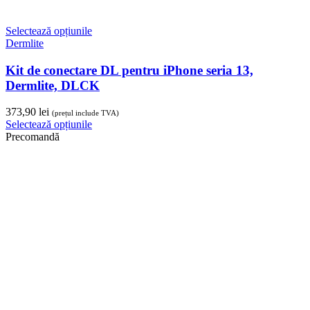
Kit de conectare DL pentru iPhone seria 15,
Dermlite, DLCK
373,90
lei
(prețul include TVA)
Selectează opțiunile
Adaugă în coș
Horus
Sistem avansat de videodermatoscopie, 4K,
50x/200x Horus 600
150.340,00
lei
(prețul include TVA)
Adaugă în coș
Adaugă în coș
Dermlite
Dermatoscop pentru Smartphone sau Tabletă, DL1