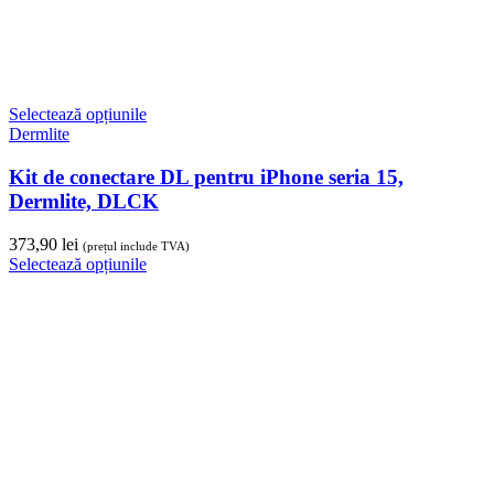
Dermlite
2.923,00
lei
(prețul include TVA)
Adaugă în coș
Precomandă
Adaugă în coș
Dermlite
Dermatoscop ultra-compact cu lumină polarizată,
GL Dermlite, DLGL
2.371,00
lei
(prețul include TVA)
Adaugă în coș
Partenerul clinicilor estetice