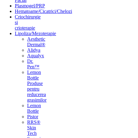
Facial
Plasmogel/PRP
Hematoame/Cicatrici/Chelozi
Criochirurgie
si
crioterapie
Lipoliza/Mezoterapie
Aesthetic
Dermal®
Alidya
Aqualyx
Dr.
Pen™
Lemon
Bottle
Produse
pentru
reducerea
grasimilor
Lemon
Bottle
Pistor
RRS®
Skin
Tech