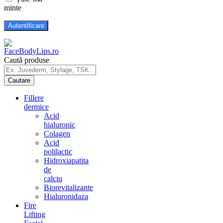
minte
Caută produse
Fillere
dermice
Acid
hialuronic
Colagen
Acid
polilactic
Hidroxiapatita
de
calciu
Biorevitalizante
Hialuronidaza
Fire
Lifting