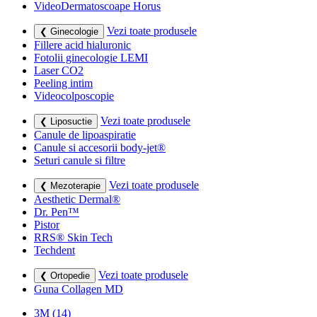
VideoDermatoscoape Horus
Vezi toate produsele
❮ Ginecologie
Fillere acid hialuronic
Fotolii ginecologie LEMI
Laser CO2
Peeling intim
Videocolposcopie
Vezi toate produsele
❮ Liposuctie
Canule de lipoaspiratie
Canule si accesorii body-jet®
Seturi canule si filtre
Vezi toate produsele
❮ Mezoterapie
Aesthetic Dermal®
Dr. Pen™
Pistor
RRS® Skin Tech
Techdent
Vezi toate produsele
❮ Ortopedie
Guna Collagen MD
3M
(14)