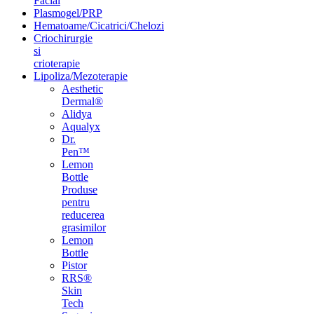
Facial
Plasmogel/PRP
Hematoame/Cicatrici/Chelozi
Criochirurgie
si
crioterapie
Lipoliza/Mezoterapie
Aesthetic
Dermal®
Alidya
Aqualyx
Dr.
Pen™
Lemon
Bottle
Produse
pentru
reducerea
grasimilor
Lemon
Bottle
Pistor
RRS®
Skin
Tech