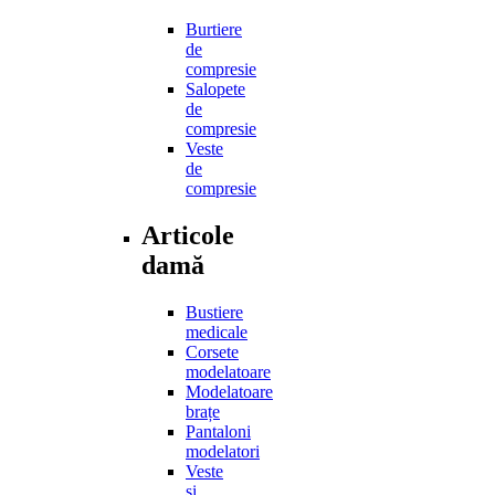
Burtiere
de
compresie
Salopete
de
compresie
Veste
de
compresie
Articole
damă
Bustiere
medicale
Corsete
modelatoare
Modelatoare
brațe
Pantaloni
modelatori
Veste
și