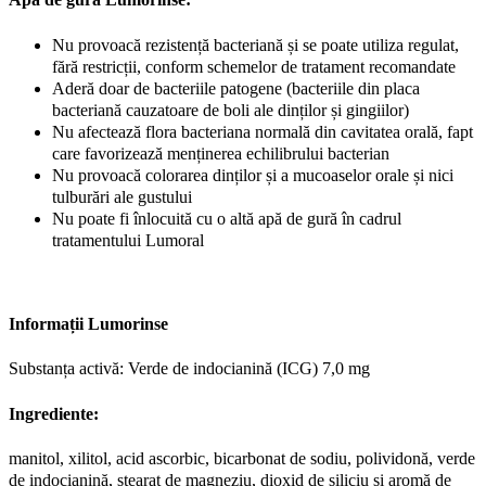
Nu provoacă rezistență bacteriană și se poate utiliza regulat,
fără restricții, conform schemelor de tratament recomandate
Aderă doar de bacteriile patogene (bacteriile din placa
bacteriană cauzatoare de boli ale dinților și gingiilor)
Nu afectează flora bacteriana normală din cavitatea orală, fapt
care favorizează menținerea echilibrului bacterian
Nu provoacă colorarea dinților și a mucoaselor orale și nici
tulburări ale gustului
Nu poate fi înlocuită cu o altă apă de gură în cadrul
tratamentului Lumoral
Informații Lumorinse
Substanța activă: Verde de indocianină (ICG) 7,0 mg
Ingrediente:
manitol, xilitol, acid ascorbic, bicarbonat de sodiu, polividonă, verde
de indocianină, stearat de magneziu, dioxid de siliciu și aromă de