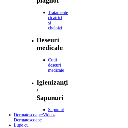
plagilor
Tratamente
cicatrici
si
cheloizi
Deseuri
medicale
Cutii
deșeuri
medicale
Igienizanți
/
Sapunuri
Sapunuri
Dermatoscoape/Video-
Dermatoscoape
Lupe cu