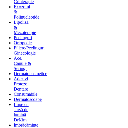
Crioterapie
Exozomi
&
Polinucleotide
Lipoliză
&
Mezoterapie
Peelinguri
Ortopedie
Fillere/Peelinguri
Ginecologie
Ace,
Canule &
Seringi
Dermatocosmetice
Adezivi
Proteze
Dentare
Consumabile
Dermatoscoape
Lupe cu
sursă de
lumină
DrKim
Imbrăcăminte