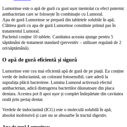
Lumorinse este o apă de gură cu gust ușor mentolat cu efect puternic
antibacterian care se folosește în combinație cu Lumoral.
Apa de gură Lumorinse se prepară din tabletele solubile în apă.
Clătirea gurii cu apa de gură Lumorinse constituie primul pas în
tratamentul Lumoral.
Pachetul conține 10 tablete. Cantitatea aceasta ajunge pentru 5
săptămâni de tratament standard (preventiv – utilizare regulată de 2
ori/săptămână).
O apă de gură eficientă și sigură
Lumorinse este cea mai eficientă apă de gură de pe piață. Ea conține
verde de indocianină, un colorant fotosensibil, care aderă la
suprafața plăcii bacteriene. Lumina Lumoral activează efectul
antibacterian, adică distrugerea bacteriilor dăunatoare din placa
dentara. Acestea pot fi apoi ușor și complet îndepărtate din cavitatea
orală prin periaj dentar.
Verdele de indocianină (ICG) este o moleculă solubilă în apă,
absolut inofensivă și care nu se absoarbe în tractul digestiv.
Apa de gură Lumorinse: