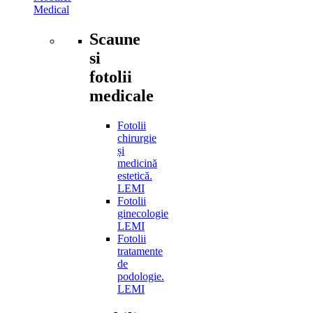
Medical
Scaune
si
fotolii
medicale
Fotolii
chirurgie
și
medicină
estetică.
LEMI
Fotolii
ginecologie
LEMI
Fotolii
tratamente
de
podologie.
LEMI