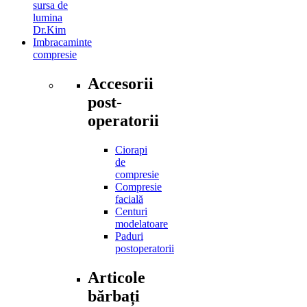
sursa de
lumina
Dr.Kim
Imbracaminte
compresie
Accesorii
post-
operatorii
Ciorapi
de
compresie
Compresie
facială
Centuri
modelatoare
Paduri
postoperatorii
Articole
bărbați