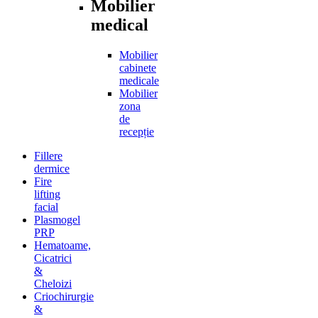
Mobilier
medical
Mobilier
cabinete
medicale
Mobilier
zona
de
recepție
Fillere
dermice
Fire
lifting
facial
Plasmogel
PRP
Hematoame,
Cicatrici
&
Cheloizi
Criochirurgie
&