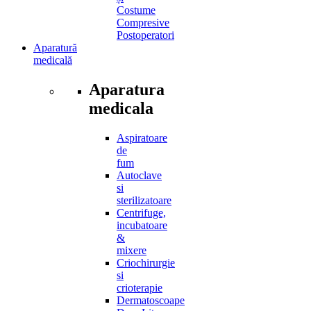
Costume
Compresive
Postoperatori
Aparatură
medicală
Aparatura
medicala
Aspiratoare
de
fum
Autoclave
si
sterilizatoare
Centrifuge,
incubatoare
&
mixere
Criochirurgie
si
crioterapie
Dermatoscoape