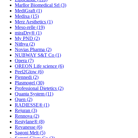
Marllor Biomedical Srl
(3)
MediGraft
(1)
Medixa
(15)
Merz Aesthetics
(1)
Meso-relle
(19)
miraDry®
(1)
My PND
(2)
Nithya
(2)
Novias Pharma
(2)
NUBWAY S&T Co
(1)
Opera
(7)
OREON Life science
(6)
Peel2Glow
(6)
Piennedi
(2)
Plasmogel
(30)
Professional Dietetics
(2)
Quanta System
(11)
Quen
(2)
RADIESSE®
(1)
Rejuran
(3)
Rennova
(2)
Restylane®
(8)
Revanesse
(6)
Sagoni Melt
(5)