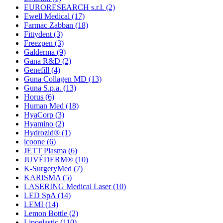
EURORESEARCH s.r.l.
(2)
Ewell Medical
(17)
Farmac Zabban
(18)
Fittydent
(3)
Freezpen
(3)
Galderma
(9)
Gana R&D
(2)
Genefill
(4)
Guna Collagen MD
(13)
Guna S.p.a.
(13)
Horus
(6)
Human Med
(18)
HyaCorp
(3)
Hyamino
(2)
Hydrozid®
(1)
icoone
(6)
JETT Plasma
(6)
JUVÉDERM®
(10)
K-SurgeryMed
(7)
KARISMA
(5)
LASERING Medical Laser
(10)
LED SpA
(14)
LEMI
(14)
Lemon Bottle
(2)
Lipoelastic
(110)