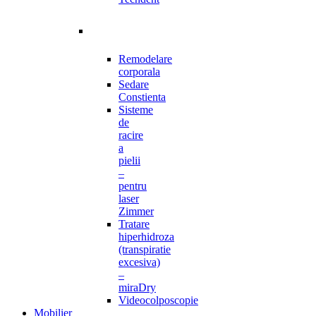
Remodelare
corporala
Sedare
Constienta
Sisteme
de
racire
a
pielii
–
pentru
laser
Zimmer
Tratare
hiperhidroza
(transpiratie
excesiva)
–
miraDry
Videocolposcopie
Mobilier