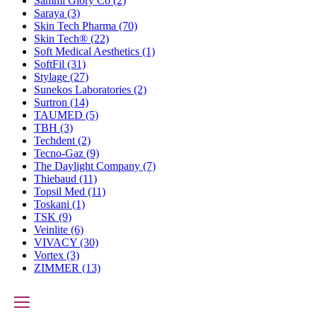
Sammi Glory Co
(2)
Saraya
(3)
Skin Tech Pharma
(70)
Skin Tech®
(22)
Soft Medical Aesthetics
(1)
SoftFil
(31)
Stylage
(27)
Sunekos Laboratories
(2)
Surtron
(14)
TAUMED
(5)
TBH
(3)
Techdent
(2)
Tecno-Gaz
(9)
The Daylight Company
(7)
Thiebaud
(11)
Topsil Med
(11)
Toskani
(1)
TSK
(9)
Veinlite
(6)
VIVACY
(30)
Vortex
(3)
ZIMMER
(13)