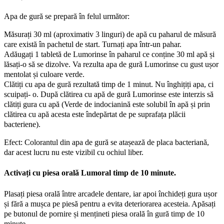
Apa de gură se prepară în felul următor:
Măsurați 30 ml (aproximativ 3 linguri) de apă cu paharul de măsură
care există în pachetul de start. Turnați apa într-un pahar.
Adăugați 1 tabletă de Lumorinse în paharul ce conține 30 ml apă și
lăsați-o să se dizolve. Va rezulta apa de gură Lumorinse cu gust ușor
mentolat și culoare verde.
Clătiți cu apa de gură rezultată timp de 1 minut. Nu înghițiți apa, ci
scuipați- o. După clătirea cu apă de gură Lumorinse este interzis să
clătiți gura cu apă (Verde de indocianină este solubil în apă și prin
clătirea cu apă acesta este îndepărtat de pe suprafața plăcii
bacteriene).
Efect: Colorantul din apa de gură se atașează de placa bacteriană,
dar acest lucru nu este vizibil cu ochiul liber.
Activați cu piesa orală Lumoral timp de 10 minute.
Plasați piesa orală între arcadele dentare, iar apoi închideți gura ușor
și fără a mușca pe piesă pentru a evita deteriorarea acesteia. Apăsați
pe butonul de pornire și mențineti piesa orală în gură timp de 10
minute.