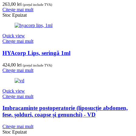
263,00
lei
(prețul include TVA)
Citește mai mult
Stoc Epuizat
Quick view
Citește mai mult
HYAcorp Lips, seringă 1ml
424,00
lei
(prețul include TVA)
Citește mai mult
Quick view
Citește mai mult
Imbracaminte postoperatorie (liposucție abdomen,
fese, șolduri, coapse și genunchi) - VD
Citește mai mult
Stoc Epuizat