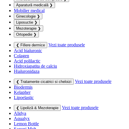
Aparatură medicală
❯
Mobilier medical
Ginecologie
❯
Liposuctie
❯
Mezoterapie
❯
Ortopedie
❯
Vezi toate produsele
❮ Fillere dermice
Acid hialuronic
Colagen
Acid polilactic
Hidroxiapatita de calciu
Hialuronidaza
Vezi toate produsele
❮ Tratamente cicatrici si cheloizi
Biodermis
Kelapher
Lipoelastic
Vezi toate produsele
❮ Lipoliză & Mezoterapie
Alidya
Aqualyx
Lemon Bottle
Sagoni Melt