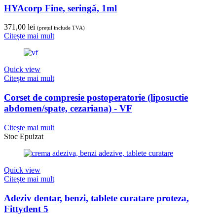
HYAcorp Fine, seringă, 1ml
371,00
lei
(prețul include TVA)
Citește mai mult
Quick view
Citește mai mult
Corset de compresie postoperatorie (liposuctie
abdomen/spate, cezariana) - VF
Citește mai mult
Stoc Epuizat
Quick view
Citește mai mult
Adeziv dentar, benzi, tablete curatare proteza,
Fittydent 5