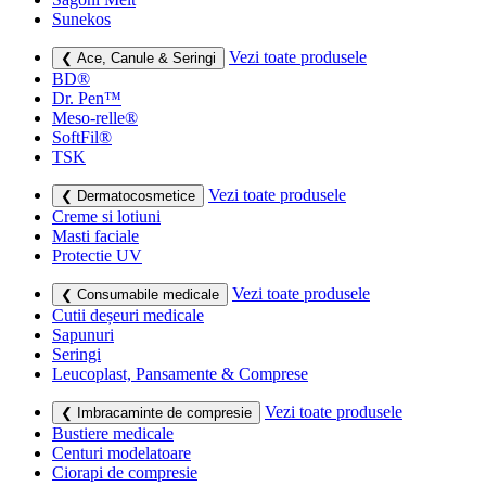
Sunekos
Vezi toate produsele
❮ Ace, Canule & Seringi
BD®
Dr. Pen™
Meso-relle®
SoftFil®
TSK
Vezi toate produsele
❮ Dermatocosmetice
Creme si lotiuni
Masti faciale
Protectie UV
Vezi toate produsele
❮ Consumabile medicale
Cutii deșeuri medicale
Sapunuri
Seringi
Leucoplast, Pansamente & Comprese
Vezi toate produsele
❮ Imbracaminte de compresie
Bustiere medicale
Centuri modelatoare
Ciorapi de compresie