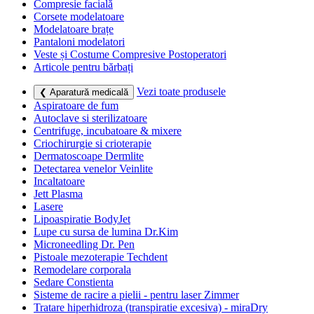
Compresie facială
Corsete modelatoare
Modelatoare brațe
Pantaloni modelatori
Veste și Costume Compresive Postoperatori
Articole pentru bărbați
Vezi toate produsele
❮ Aparatură medicală
Aspiratoare de fum
Autoclave si sterilizatoare
Centrifuge, incubatoare & mixere
Criochirurgie si crioterapie
Dermatoscoape Dermlite
Detectarea venelor Veinlite
Incaltatoare
Jett Plasma
Lasere
Lipoaspiratie BodyJet
Lupe cu sursa de lumina Dr.Kim
Microneedling Dr. Pen
Pistoale mezoterapie Techdent
Remodelare corporala
Sedare Constienta
Sisteme de racire a pielii - pentru laser Zimmer
Tratare hiperhidroza (transpiratie excesiva) - miraDry