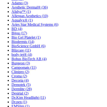
Adamo
(3)
Aesthetic Dermal®
(36)
Alidya™
(1)
Allergan Aesthetics
(10)
Aqualyx®
(1)
Aries Star Medical Systems
(6)
BD
(4)
Bijou
(17)
Bio Gel Platelet
(1)
Biodermis
(14)
BioScience GmbH
(6)
Blizcare
(11)
body-jet®
(4)
Bohus BioTech AB
(4)
Burgeon
(3)
Campomats
(11)
Clinipro
(2)
Croma
(2)
Decoria
(4)
Demotek
(5)
Dermlite
(28)
Desirial
(2)
Dr.Kim Headlight
(11)
Dr.pen
(1)
EMSlim
(1)