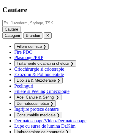
Cautare
Categorii
Branduri
✕
Fillere dermice
❯
Fire PDO
Plasmogel/PRP
Tratamente cicatrici si cheloizi
❯
Criochirurgie si crioterapie
Exozomi & Polinucleotide
Lipoliză & Mezoterapie
❯
Peelinguri
Fillere si Peeling Ginecologie
Ace, Canule & Seringi
❯
Dermatocosmetice
❯
Îngrijire proteze dentare
Consumabile medicale
❯
Dermatoscoape/Video-Dermatoscoape
Lupe cu sursa de lumina Dr.Kim
Imbracaminte de compresie
❯