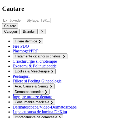
Cautare
Categorii
Branduri
✕
Fillere dermice
❯
Fire PDO
Plasmogel/PRP
Tratamente cicatrici si cheloizi
❯
Criochirurgie si crioterapie
Exozomi & Polinucleotide
Lipoliză & Mezoterapie
❯
Peelinguri
Fillere si Peeling Ginecologie
Ace, Canule & Seringi
❯
Dermatocosmetice
❯
Îngrijire proteze dentare
Consumabile medicale
❯
Dermatoscoape/Video-Dermatoscoape
Lupe cu sursa de lumina Dr.Kim
Imbracaminte de compresie
❯