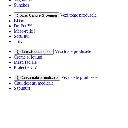
Sunekos
Vezi toate produsele
❮ Ace, Canule & Seringi
BD®
Dr. Pen™
Meso-relle®
SoftFil®
TSK
Vezi toate produsele
❮ Dermatocosmetice
Creme si lotiuni
Masti faciale
Protectie UV
Vezi toate produsele
❮ Consumabile medicale
Cutii deșeuri medicale
Sapunuri
Seringi
Leucoplast, Pansamente & Comprese
Vezi toate produsele
❮ Imbracaminte de compresie
Bustiere medicale
Centuri modelatoare
Ciorapi de compresie