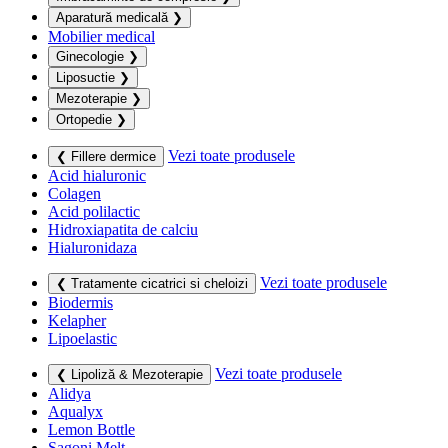
Aparatură medicală
❯
Mobilier medical
Ginecologie
❯
Liposuctie
❯
Mezoterapie
❯
Ortopedie
❯
Vezi toate produsele
❮ Fillere dermice
Acid hialuronic
Colagen
Acid polilactic
Hidroxiapatita de calciu
Hialuronidaza
Vezi toate produsele
❮ Tratamente cicatrici si cheloizi
Biodermis
Kelapher
Lipoelastic
Vezi toate produsele
❮ Lipoliză & Mezoterapie
Alidya
Aqualyx
Lemon Bottle
Sagoni Melt