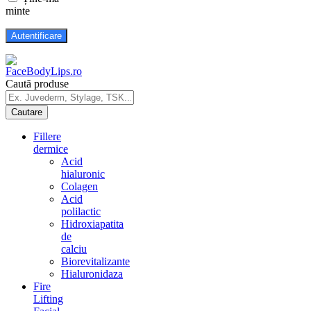
minte
Caută produse
Fillere
dermice
Acid
hialuronic
Colagen
Acid
polilactic
Hidroxiapatita
de
calciu
Biorevitalizante
Hialuronidaza
Fire
Lifting