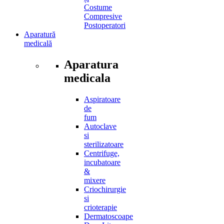
Costume
Compresive
Postoperatori
Aparatură
medicală
Aparatura
medicala
Aspiratoare
de
fum
Autoclave
si
sterilizatoare
Centrifuge,
incubatoare
&
mixere
Criochirurgie
si
crioterapie
Dermatoscoape