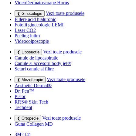
VideoDermatoscoape Horus
Vezi toate produsele
❮ Ginecologie
Fillere acid hialuronic
Fotolii ginecologie LEMI
Laser CO2
Peeling intim
Videocolposcopie
Vezi toate produsele
❮ Liposuctie
Canule de lipoaspiratie
Canule si accesorii body-jet®
Seturi canule si filtre
Vezi toate produsele
❮ Mezoterapie
Aesthetic Dermal®
Dr. Pen™
Pistor
RRS® Skin Tech
Techdent
Vezi toate produsele
❮ Ortopedie
Guna Collagen MD
3M
(14)