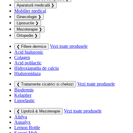
Aparatură medicală
❯
Mobilier medical
Ginecologie
❯
Liposuctie
❯
Mezoterapie
❯
Ortopedie
❯
Vezi toate produsele
❮ Fillere dermice
Acid hialuronic
Colagen
Acid polilactic
Hidroxiapatita de calciu
Hialuronidaza
Vezi toate produsele
❮ Tratamente cicatrici si cheloizi
Biodermis
Kelapher
Lipoelastic
Vezi toate produsele
❮ Lipoliză & Mezoterapie
Alidya
Aqualyx
Lemon Bottle
Sagoni Melt