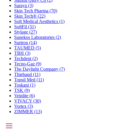
Sammi Glory Co
(2)
Saraya
(3)
Skin Tech Pharma
(70)
Skin Tech®
(22)
Soft Medical Aesthetics
(1)
SoftFil
(31)
Stylage
(27)
Sunekos Laboratories
(2)
Surtron
(14)
TAUMED
(5)
TBH
(3)
Techdent
(2)
Tecno-Gaz
(9)
The Daylight Company
(7)
Thiebaud
(11)
Topsil Med
(11)
Toskani
(1)
TSK
(9)
Veinlite
(6)
VIVACY
(30)
Vortex
(3)
ZIMMER
(13)