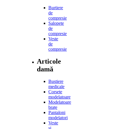
Burtiere
de
compresie
Salopete
de
compresie
Veste
de
compresie
Articole
damă
Bustiere
medicale
Corsete
modelatoare
Modelatoare
brațe
Pantaloni
modelatori
Veste
și