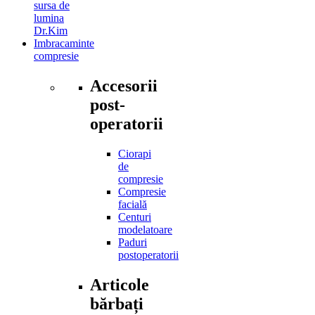
sursa de
lumina
Dr.Kim
Imbracaminte
compresie
Accesorii
post-
operatorii
Ciorapi
de
compresie
Compresie
facială
Centuri
modelatoare
Paduri
postoperatorii
Articole
bărbați