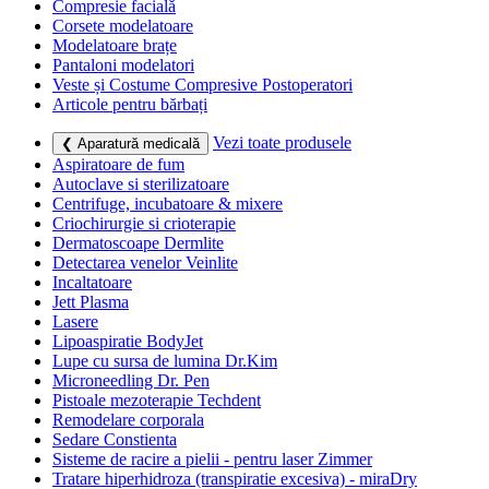
Compresie facială
Corsete modelatoare
Modelatoare brațe
Pantaloni modelatori
Veste și Costume Compresive Postoperatori
Articole pentru bărbați
Vezi toate produsele
❮ Aparatură medicală
Aspiratoare de fum
Autoclave si sterilizatoare
Centrifuge, incubatoare & mixere
Criochirurgie si crioterapie
Dermatoscoape Dermlite
Detectarea venelor Veinlite
Incaltatoare
Jett Plasma
Lasere
Lipoaspiratie BodyJet
Lupe cu sursa de lumina Dr.Kim
Microneedling Dr. Pen
Pistoale mezoterapie Techdent
Remodelare corporala
Sedare Constienta
Sisteme de racire a pielii - pentru laser Zimmer
Tratare hiperhidroza (transpiratie excesiva) - miraDry