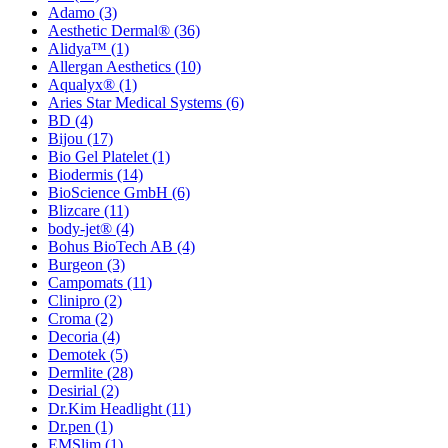
Adamo
(3)
Aesthetic Dermal®
(36)
Alidya™
(1)
Allergan Aesthetics
(10)
Aqualyx®
(1)
Aries Star Medical Systems
(6)
BD
(4)
Bijou
(17)
Bio Gel Platelet
(1)
Biodermis
(14)
BioScience GmbH
(6)
Blizcare
(11)
body-jet®
(4)
Bohus BioTech AB
(4)
Burgeon
(3)
Campomats
(11)
Clinipro
(2)
Croma
(2)
Decoria
(4)
Demotek
(5)
Dermlite
(28)
Desirial
(2)
Dr.Kim Headlight
(11)
Dr.pen
(1)
EMSlim
(1)