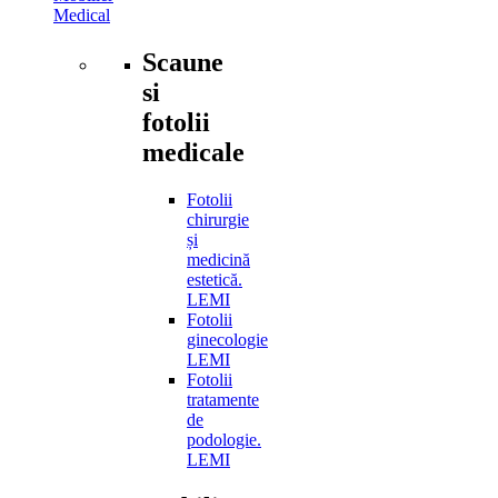
Medical
Scaune
si
fotolii
medicale
Fotolii
chirurgie
și
medicină
estetică.
LEMI
Fotolii
ginecologie
LEMI
Fotolii
tratamente
de
podologie.
LEMI