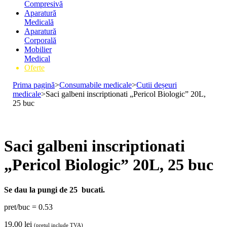
Compresivă
Aparatură
Medicală
Aparatură
Corporală
Mobilier
Medical
Oferte
Prima pagină
>
Consumabile medicale
>
Cutii deșeuri
medicale
>
Saci galbeni inscriptionati „Pericol Biologic” 20L,
25 buc
Saci galbeni inscriptionati
„Pericol Biologic” 20L, 25 buc
Se dau la pungi de 25 bucati.
pret/buc = 0.53
19,00
lei
(prețul include TVA)