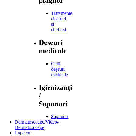
plagilor
Tratamente
cicatrici
si
cheloizi
Deseuri
medicale
Cutii
deșeuri
medicale
Igienizanți
/
Sapunuri
Sapunuri
Dermatoscoape/Video-
Dermatoscoape
Lupe cu