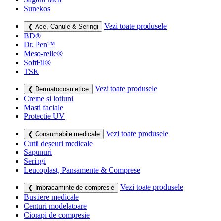
Sunekos
Vezi toate produsele
❮ Ace, Canule & Seringi
BD®
Dr. Pen™
Meso-relle®
SoftFil®
TSK
Vezi toate produsele
❮ Dermatocosmetice
Creme si lotiuni
Masti faciale
Protectie UV
Vezi toate produsele
❮ Consumabile medicale
Cutii deșeuri medicale
Sapunuri
Seringi
Leucoplast, Pansamente & Comprese
Vezi toate produsele
❮ Imbracaminte de compresie
Bustiere medicale
Centuri modelatoare
Ciorapi de compresie