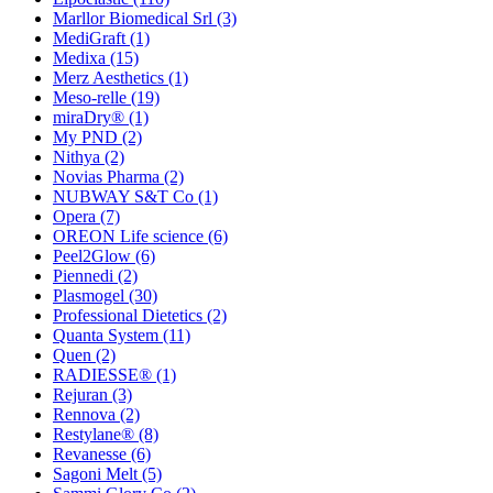
Marllor Biomedical Srl
(3)
MediGraft
(1)
Medixa
(15)
Merz Aesthetics
(1)
Meso-relle
(19)
miraDry®
(1)
My PND
(2)
Nithya
(2)
Novias Pharma
(2)
NUBWAY S&T Co
(1)
Opera
(7)
OREON Life science
(6)
Peel2Glow
(6)
Piennedi
(2)
Plasmogel
(30)
Professional Dietetics
(2)
Quanta System
(11)
Quen
(2)
RADIESSE®
(1)
Rejuran
(3)
Rennova
(2)
Restylane®
(8)
Revanesse
(6)
Sagoni Melt
(5)