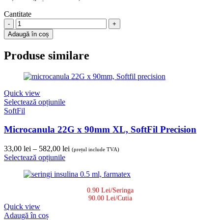
Cantitate
Saci
galbeni
Adaugă în coș
inscriptionati
„Pericol
Produse similare
Biologic”
20L,
25
buc
Quick view
quantity
Selectează opțiunile
SoftFil
Microcanula 22G x 90mm XL, SoftFil Precision
Interval
33,00
lei
–
582,00
lei
(prețul include TVA)
de
Selectează opțiunile
prețuri:
33,00 lei
până
0.90 Lei/Seringa
la
90.00 Lei/Cutia
582,00 lei
Quick view
Adaugă în coș