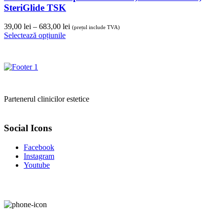
SteriGlide TSK
Interval
39,00
lei
–
683,00
lei
(prețul include TVA)
de
Selectează opțiunile
prețuri:
39,00 lei
până
la
683,00 lei
Partenerul clinicilor estetice
Social Icons
Facebook
Instagram
Youtube