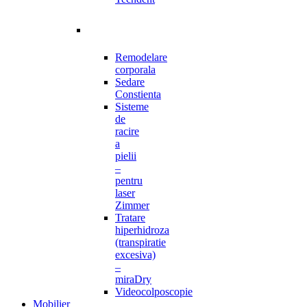
Remodelare
corporala
Sedare
Constienta
Sisteme
de
racire
a
pielii
–
pentru
laser
Zimmer
Tratare
hiperhidroza
(transpiratie
excesiva)
–
miraDry
Videocolposcopie
Mobilier