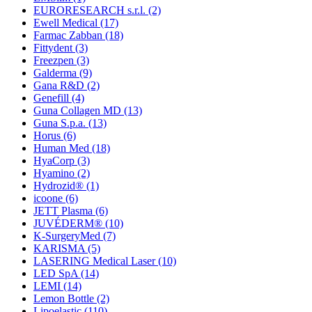
EURORESEARCH s.r.l.
(2)
Ewell Medical
(17)
Farmac Zabban
(18)
Fittydent
(3)
Freezpen
(3)
Galderma
(9)
Gana R&D
(2)
Genefill
(4)
Guna Collagen MD
(13)
Guna S.p.a.
(13)
Horus
(6)
Human Med
(18)
HyaCorp
(3)
Hyamino
(2)
Hydrozid®
(1)
icoone
(6)
JETT Plasma
(6)
JUVÉDERM®
(10)
K-SurgeryMed
(7)
KARISMA
(5)
LASERING Medical Laser
(10)
LED SpA
(14)
LEMI
(14)
Lemon Bottle
(2)
Lipoelastic
(110)