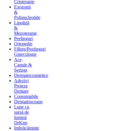
Crioterapie
Exozomi
&
Polinucleotide
Lipoliză
&
Mezoterapie
Peelinguri
Ortopedie
Fillere/Peelinguri
Ginecologie
Ace,
Canule &
Seringi
Dermatocosmetice
Adezivi
Proteze
Dentare
Consumabile
Dermatoscoape
Lupe cu
sursă de
lumină
DrKim
Imbrăcăminte