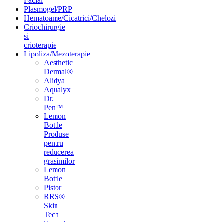
Facial
Plasmogel/PRP
Hematoame/Cicatrici/Chelozi
Criochirurgie
si
crioterapie
Lipoliza/Mezoterapie
Aesthetic
Dermal®
Alidya
Aqualyx
Dr.
Pen™
Lemon
Bottle
Produse
pentru
reducerea
grasimilor
Lemon
Bottle
Pistor
RRS®
Skin
Tech