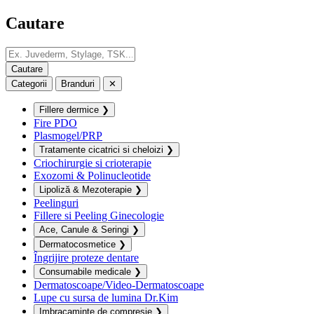
Cautare
Categorii
Branduri
✕
Fillere dermice
❯
Fire PDO
Plasmogel/PRP
Tratamente cicatrici si cheloizi
❯
Criochirurgie si crioterapie
Exozomi & Polinucleotide
Lipoliză & Mezoterapie
❯
Peelinguri
Fillere si Peeling Ginecologie
Ace, Canule & Seringi
❯
Dermatocosmetice
❯
Îngrijire proteze dentare
Consumabile medicale
❯
Dermatoscoape/Video-Dermatoscoape
Lupe cu sursa de lumina Dr.Kim
Imbracaminte de compresie
❯