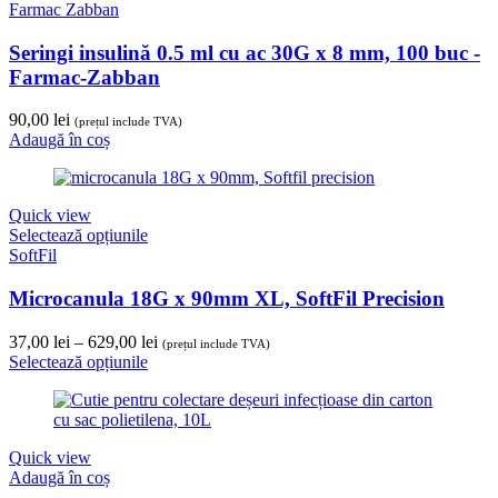
Farmac Zabban
Seringi insulină 0.5 ml cu ac 30G x 8 mm, 100 buc -
Farmac-Zabban
90,00
lei
(prețul include TVA)
Adaugă în coș
Quick view
Selectează opțiunile
SoftFil
Microcanula 18G x 90mm XL, SoftFil Precision
Interval
37,00
lei
–
629,00
lei
(prețul include TVA)
de
Selectează opțiunile
prețuri:
37,00 lei
până
la
Quick view
629,00 lei
Adaugă în coș