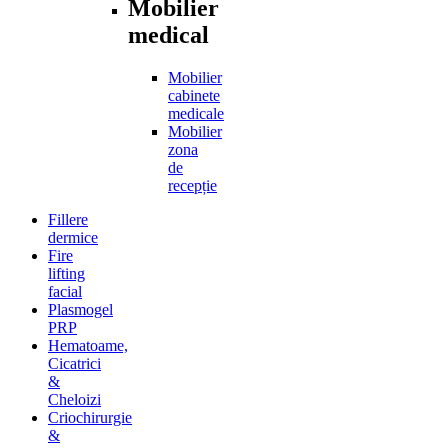
Mobilier
medical
Mobilier
cabinete
medicale
Mobilier
zona
de
recepție
Fillere
dermice
Fire
lifting
facial
Plasmogel
PRP
Hematoame,
Cicatrici
&
Cheloizi
Criochirurgie
&