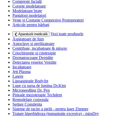
Compresie facială
Corsete modelatoare
Modelatoare brațe
Pantaloni modelatori
Veste și Costume Compresive Postoperatori
Articole pentru bărbați
Vezi toate produsele
❮ Aparatură medicală
Aspiratoare de fum
Autoclave si sterilizatoare
Centrifuge, incubatoare & mixere
Criochirurgie si crioterapie
Dermatoscoape Dermlite
Detectarea venelor Veinlite
Incaltatoare
Jett Plasma
Lasere
Lipoaspiratie BodyJet
Lupe cu sursa de lumina Dr.Kim
Microneedling Dr. Pen
Pistoale mezoterapie Techdent
Remodelare corporala
Sedare Constienta
Sisteme de racire a pielii - pentru laser Zimmer
Tratare hiperhidroza (transpiratie excesiva) - miraDry