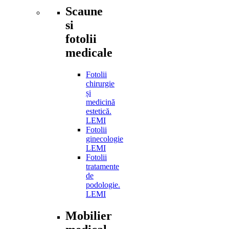
Scaune
si
fotolii
medicale
Fotolii
chirurgie
și
medicină
estetică.
LEMI
Fotolii
ginecologie
LEMI
Fotolii
tratamente
de
podologie.
LEMI
Mobilier