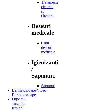
Tratamente
cicatrici
si
cheloizi
Deseuri
medicale
Cutii
deșeuri
medicale
Igienizanți
/
Sapunuri
Sapunuri
Dermatoscoape/Video-
Dermatoscoape
Lupe cu
sursa de
lumina