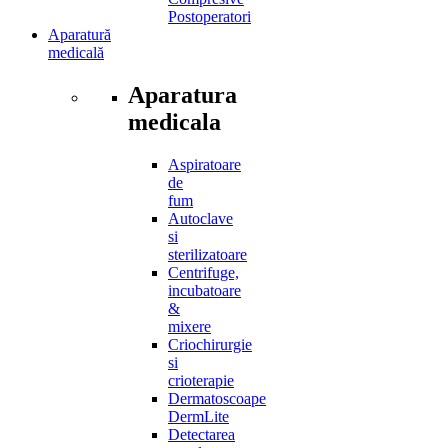
Postoperatori
Aparatură
medicală
Aparatura
medicala
Aspiratoare
de
fum
Autoclave
si
sterilizatoare
Centrifuge,
incubatoare
&
mixere
Criochirurgie
si
crioterapie
Dermatoscoape
DermLite
Detectarea