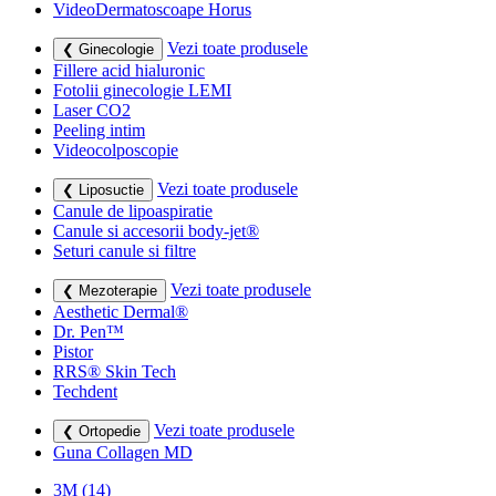
VideoDermatoscoape Horus
Vezi toate produsele
❮ Ginecologie
Fillere acid hialuronic
Fotolii ginecologie LEMI
Laser CO2
Peeling intim
Videocolposcopie
Vezi toate produsele
❮ Liposuctie
Canule de lipoaspiratie
Canule si accesorii body-jet®
Seturi canule si filtre
Vezi toate produsele
❮ Mezoterapie
Aesthetic Dermal®
Dr. Pen™
Pistor
RRS® Skin Tech
Techdent
Vezi toate produsele
❮ Ortopedie
Guna Collagen MD
3M
(14)