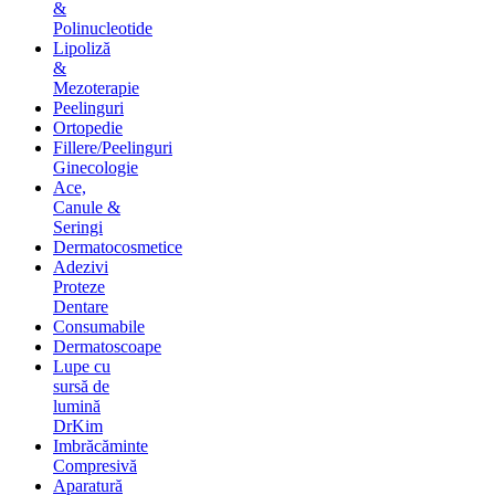
&
Polinucleotide
Lipoliză
&
Mezoterapie
Peelinguri
Ortopedie
Fillere/Peelinguri
Ginecologie
Ace,
Canule &
Seringi
Dermatocosmetice
Adezivi
Proteze
Dentare
Consumabile
Dermatoscoape
Lupe cu
sursă de
lumină
DrKim
Imbrăcăminte
Compresivă
Aparatură