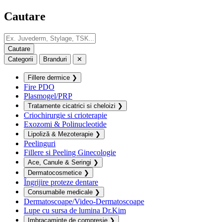
Cautare
Categorii
Branduri
✕
Fillere dermice
❯
Fire PDO
Plasmogel/PRP
Tratamente cicatrici si cheloizi
❯
Criochirurgie si crioterapie
Exozomi & Polinucleotide
Lipoliză & Mezoterapie
❯
Peelinguri
Fillere si Peeling Ginecologie
Ace, Canule & Seringi
❯
Dermatocosmetice
❯
Îngrijire proteze dentare
Consumabile medicale
❯
Dermatoscoape/Video-Dermatoscoape
Lupe cu sursa de lumina Dr.Kim
Imbracaminte de compresie
❯