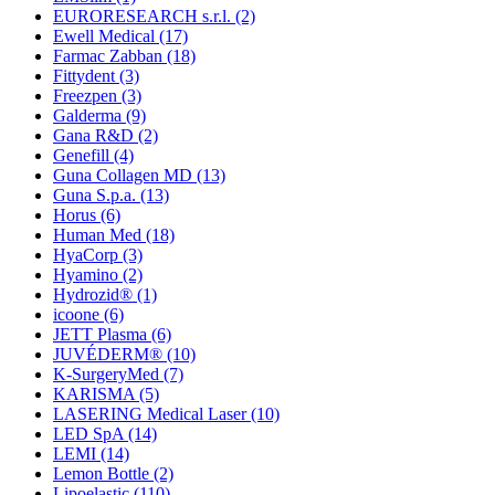
EURORESEARCH s.r.l.
(2)
Ewell Medical
(17)
Farmac Zabban
(18)
Fittydent
(3)
Freezpen
(3)
Galderma
(9)
Gana R&D
(2)
Genefill
(4)
Guna Collagen MD
(13)
Guna S.p.a.
(13)
Horus
(6)
Human Med
(18)
HyaCorp
(3)
Hyamino
(2)
Hydrozid®
(1)
icoone
(6)
JETT Plasma
(6)
JUVÉDERM®
(10)
K-SurgeryMed
(7)
KARISMA
(5)
LASERING Medical Laser
(10)
LED SpA
(14)
LEMI
(14)
Lemon Bottle
(2)
Lipoelastic
(110)