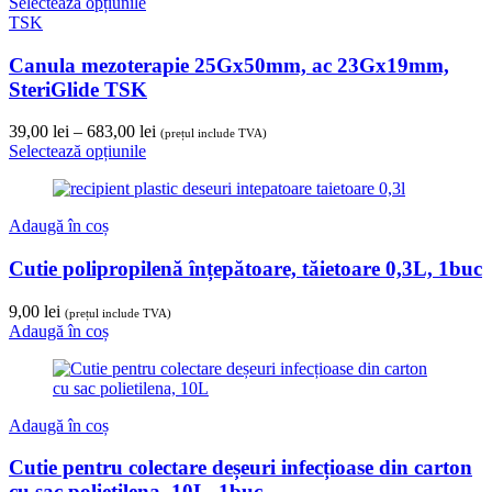
Selectează opțiunile
la
TSK
582,00 lei
Canula mezoterapie 25Gx50mm, ac 23Gx19mm,
SteriGlide TSK
Interval
39,00
lei
–
683,00
lei
(prețul include TVA)
de
Selectează opțiunile
prețuri:
39,00 lei
până
Adaugă în coș
la
683,00 lei
Cutie polipropilenă înțepătoare, tăietoare 0,3L, 1buc
9,00
lei
(prețul include TVA)
Adaugă în coș
Adaugă în coș
Cutie pentru colectare deșeuri infecțioase din carton
cu sac polietilena, 10L, 1buc