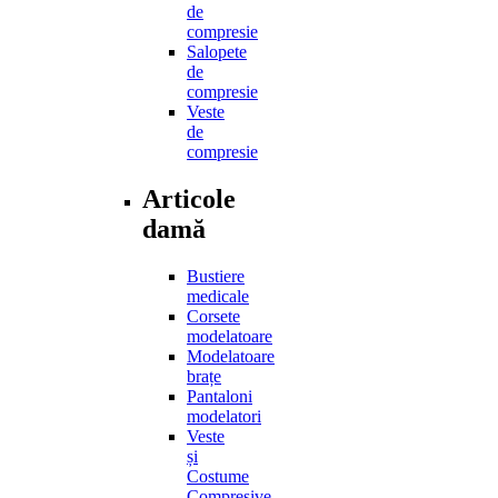
de
compresie
Salopete
de
compresie
Veste
de
compresie
Articole
damă
Bustiere
medicale
Corsete
modelatoare
Modelatoare
brațe
Pantaloni
modelatori
Veste
și
Costume
Compresive