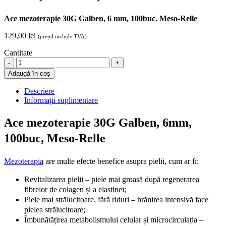
Ace mezoterapie 30G Galben, 6 mm, 100buc. Meso-Relle
129,00
lei
(prețul include TVA)
Cantitate
Ace
mezoterapie
Adaugă în coș
30G
Galben,
Descriere
6mm,
Informații suplimentare
100buc,
Meso-
Ace mezoterapie 30G Galben, 6mm,
Relle
quantity
100buc, Meso-Relle
Mezoterapia
are multe efecte benefice asupra pielii, cum ar fi:
Revitalizarea pielii – piele mai groasă după regenerarea
fibrelor de colagen și a elastinei;
Piele mai strălucitoare, fără riduri – hrănirea intensivă face
pielea strălucitoare;
Îmbunătățirea metabolismului celular și microcirculația –