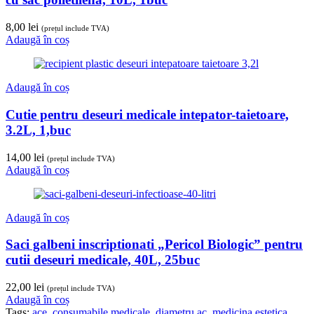
8,00
lei
(prețul include TVA)
Adaugă în coș
Adaugă în coș
Cutie pentru deseuri medicale intepator-taietoare,
3.2L, 1,buc
14,00
lei
(prețul include TVA)
Adaugă în coș
Adaugă în coș
Saci galbeni inscriptionati „Pericol Biologic” pentru
cutii deseuri medicale, 40L, 25buc
22,00
lei
(prețul include TVA)
Adaugă în coș
Tags:
ace
,
consumabile medicale
,
diametru ac
,
medicina estetica
,