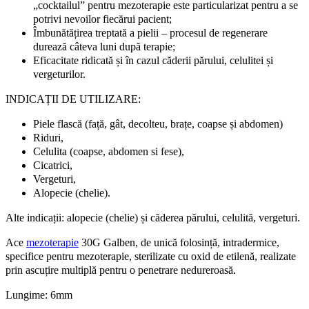
„cocktailul” pentru mezoterapie este particularizat pentru a se
potrivi nevoilor fiecărui pacient;
Îmbunătățirea treptată a pielii – procesul de regenerare
durează câteva luni după terapie;
Eficacitate ridicată și în cazul căderii părului, celulitei și
vergeturilor.
INDICAȚII DE UTILIZARE:
Piele flască (față, gât, decolteu, brațe, coapse și abdomen)
Riduri,
Celulita (coapse, abdomen si fese),
Cicatrici,
Vergeturi,
Alopecie (chelie).
Alte indicații: alopecie (chelie) și căderea părului, celulită, vergeturi.
Ace
mezoterapie
30G Galben, de unică folosință, intradermice,
specifice pentru mezoterapie, sterilizate cu oxid de etilenă, realizate
prin ascuțire multiplă pentru o penetrare nedureroasă.
Lungime: 6mm