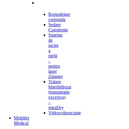
Remodelare
corporala
Sedare
Constienta
Sisteme
de
racire
a
pielii
–
pentru
laser
Zimmer
Tratare
hiperhidroza
(transpiratie
excesiva)
–
miraDry
Videocolposcopie
Mobilier
Medical