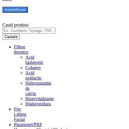
Caută produse
Fillere
dermice
Acid
hialuronic
Colagen
Acid
polilactic
Hidroxiapatita
de
calciu
Biorevitalizante
Hialuronidaza
Fire
Lifting
Facial
Plasmogel/PRP