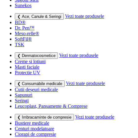
Sunekos
Vezi toate produsele
❮ Ace, Canule & Seringi
BD®
Dr. Pen™
Meso-relle®
SoftFil®
TSK
Vezi toate produsele
❮ Dermatocosmetice
Creme si lotiuni
Masti faciale
Protectie UV
Vezi toate produsele
❮ Consumabile medicale
Cutii deșeuri medicale
Sapunuri
Seringi
Leucoplast, Pansamente & Comprese
Vezi toate produsele
❮ Imbracaminte de compresie
Bustiere medicale
Centuri modelatoare
Ciorapi de compresie