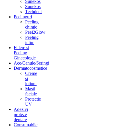
Sunekos
Sunekos
Techdent
Peelinguri
Peeling
chimic
Peel2Glow
Peeling
intim
Fillere si
Peeling
Ginecologie
Ace/Canule/Seringi
Dermatocosmetice
Creme
si
lotiuni
Masti
faciale
Protectie
UV
Adezivi
proteze
dentare
Consumabile