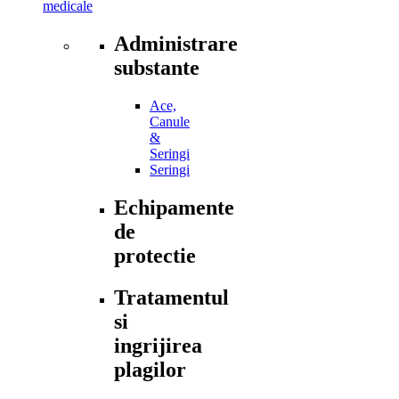
medicale
Administrare
substante
Ace,
Canule
&
Seringi
Seringi
Echipamente
de
protectie
Tratamentul
si
ingrijirea
plagilor