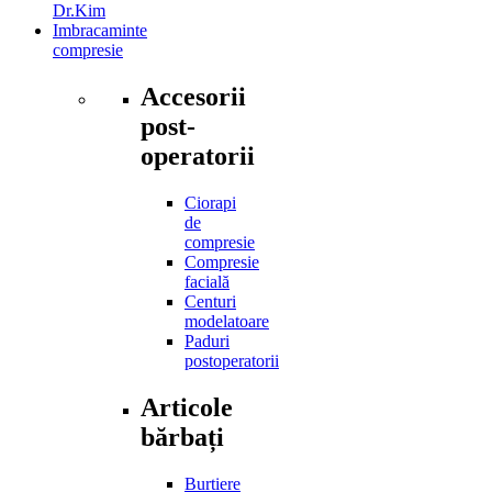
Dr.Kim
Imbracaminte
compresie
Accesorii
post-
operatorii
Ciorapi
de
compresie
Compresie
facială
Centuri
modelatoare
Paduri
postoperatorii
Articole
bărbați
Burtiere