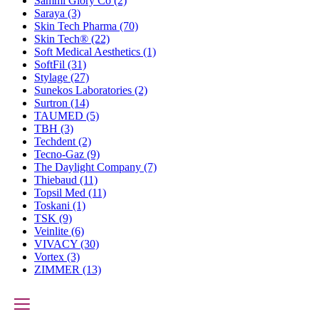
Sammi Glory Co
(2)
Saraya
(3)
Skin Tech Pharma
(70)
Skin Tech®
(22)
Soft Medical Aesthetics
(1)
SoftFil
(31)
Stylage
(27)
Sunekos Laboratories
(2)
Surtron
(14)
TAUMED
(5)
TBH
(3)
Techdent
(2)
Tecno-Gaz
(9)
The Daylight Company
(7)
Thiebaud
(11)
Topsil Med
(11)
Toskani
(1)
TSK
(9)
Veinlite
(6)
VIVACY
(30)
Vortex
(3)
ZIMMER
(13)