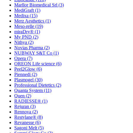
Marllor Biomedical Srl
(3)
MediGraft
(1)
Medixa
(15)
Merz Aesthetics
(1)
Meso-relle
(19)
miraDry®
(1)
My PND
(2)
Nithya
(2)
Novias Pharma
(2)
NUBWAY S&T Co
(1)
Opera
(7)
OREON Life science
(6)
Peel2Glow
(6)
Piennedi
(2)
Plasmogel
(30)
Professional Dietetics
(2)
Quanta System
(11)
Quen
(2)
RADIESSE®
(1)
Rejuran
(3)
Rennova
(2)
Restylane®
(8)
Revanesse
(6)
Sagoni Melt
(5)