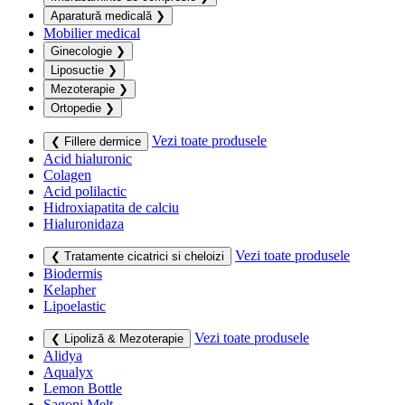
Aparatură medicală
❯
Mobilier medical
Ginecologie
❯
Liposuctie
❯
Mezoterapie
❯
Ortopedie
❯
Vezi toate produsele
❮ Fillere dermice
Acid hialuronic
Colagen
Acid polilactic
Hidroxiapatita de calciu
Hialuronidaza
Vezi toate produsele
❮ Tratamente cicatrici si cheloizi
Biodermis
Kelapher
Lipoelastic
Vezi toate produsele
❮ Lipoliză & Mezoterapie
Alidya
Aqualyx
Lemon Bottle
Sagoni Melt