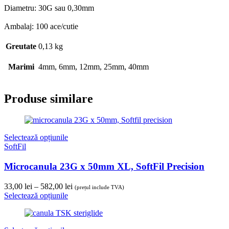
Diametru: 30G sau 0,30mm
Ambalaj: 100 ace/cutie
Greutate
0,13 kg
Marimi
4mm, 6mm, 12mm, 25mm, 40mm
Produse similare
Selectează opțiunile
SoftFil
Microcanula 23G x 50mm XL, SoftFil Precision
Interval
33,00
lei
–
582,00
lei
(prețul include TVA)
de
Selectează opțiunile
prețuri:
33,00 lei
până