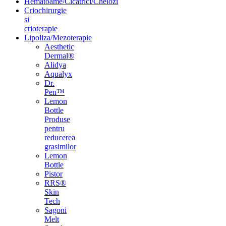
Hematoame/Cicatrici/Chelozi
Criochirurgie
si
crioterapie
Lipoliza/Mezoterapie
Aesthetic
Dermal®
Alidya
Aqualyx
Dr.
Pen™
Lemon
Bottle
Produse
pentru
reducerea
grasimilor
Lemon
Bottle
Pistor
RRS®
Skin
Tech
Sagoni
Melt