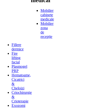
medical
Mobilier
cabinete
medicale
Mobilier
zona
de
recepție
Fillere
dermice
Fire
lifting
facial
Plasmogel
PRP
Hematoame,
Cicatrici
&
Cheloizi
Criochirurgie
&
Crioterapie
Exozomi