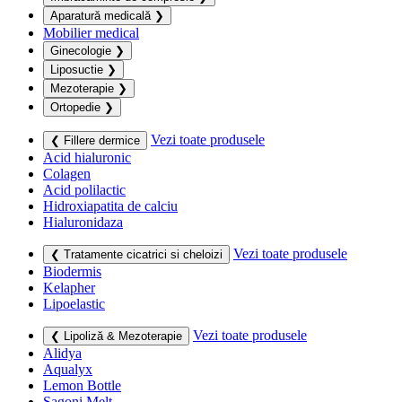
Aparatură medicală
❯
Mobilier medical
Ginecologie
❯
Liposuctie
❯
Mezoterapie
❯
Ortopedie
❯
Vezi toate produsele
❮ Fillere dermice
Acid hialuronic
Colagen
Acid polilactic
Hidroxiapatita de calciu
Hialuronidaza
Vezi toate produsele
❮ Tratamente cicatrici si cheloizi
Biodermis
Kelapher
Lipoelastic
Vezi toate produsele
❮ Lipoliză & Mezoterapie
Alidya
Aqualyx
Lemon Bottle
Sagoni Melt