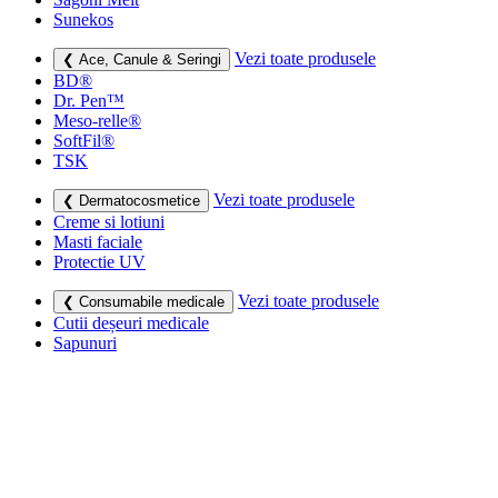
Sunekos
Vezi toate produsele
❮ Ace, Canule & Seringi
BD®
Dr. Pen™
Meso-relle®
SoftFil®
TSK
Vezi toate produsele
❮ Dermatocosmetice
Creme si lotiuni
Masti faciale
Protectie UV
Vezi toate produsele
❮ Consumabile medicale
Cutii deșeuri medicale
Sapunuri
Seringi
Leucoplast, Pansamente & Comprese
Vezi toate produsele
❮ Imbracaminte de compresie
Bustiere medicale
Centuri modelatoare
Ciorapi de compresie