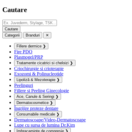
Cautare
Categorii
Branduri
✕
Fillere dermice
❯
Fire PDO
Plasmogel/PRP
Tratamente cicatrici si cheloizi
❯
Criochirurgie si crioterapie
Exozomi & Polinucleotide
Lipoliză & Mezoterapie
❯
Peelinguri
Fillere si Peeling Ginecologie
Ace, Canule & Seringi
❯
Dermatocosmetice
❯
Îngrijire proteze dentare
Consumabile medicale
❯
Dermatoscoape/Video-Dermatoscoape
Lupe cu sursa de lumina Dr.Kim
Imbracaminte de compresie
❯