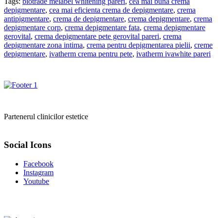
Tags:
biotrade melabel whitening pareri
,
cea mai buna crema
depigmentare
,
cea mai eficienta crema de depigmentare
,
crema
antipigmentare
,
crema de depigmentare
,
crema depigmentare
,
crema
depigmentare corp
,
crema depigmentare fata
,
crema depigmentare
gerovital
,
crema depigmentare pete gerovital pareri
,
crema
depigmentare zona intima
,
crema pentru depigmentarea pielii
,
creme
depigmentare
,
ivatherm crema pentru pete
,
ivatherm ivawhite pareri
Partenerul clinicilor estetice
Social Icons
Facebook
Instagram
Youtube