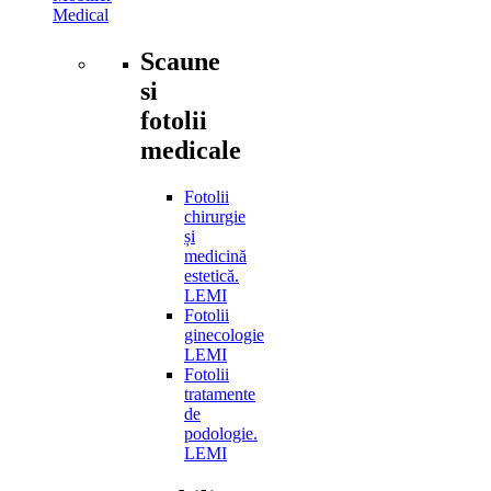
Medical
Scaune
si
fotolii
medicale
Fotolii
chirurgie
și
medicină
estetică.
LEMI
Fotolii
ginecologie
LEMI
Fotolii
tratamente
de
podologie.
LEMI