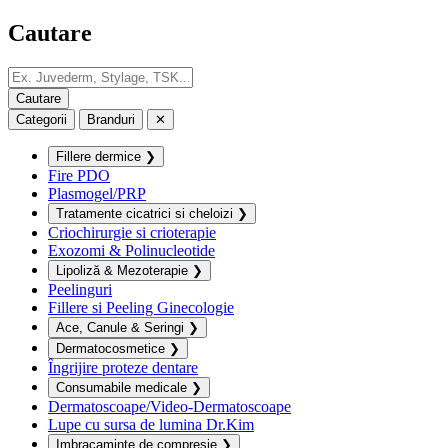
Cautare
Categorii
Branduri
✕
Fillere dermice
❯
Fire PDO
Plasmogel/PRP
Tratamente cicatrici si cheloizi
❯
Criochirurgie si crioterapie
Exozomi & Polinucleotide
Lipoliză & Mezoterapie
❯
Peelinguri
Fillere si Peeling Ginecologie
Ace, Canule & Seringi
❯
Dermatocosmetice
❯
Îngrijire proteze dentare
Consumabile medicale
❯
Dermatoscoape/Video-Dermatoscoape
Lupe cu sursa de lumina Dr.Kim
Imbracaminte de compresie
❯