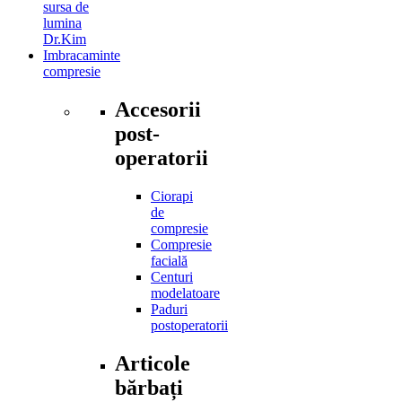
sursa de
lumina
Dr.Kim
Imbracaminte
compresie
Accesorii
post-
operatorii
Ciorapi
de
compresie
Compresie
facială
Centuri
modelatoare
Paduri
postoperatorii
Articole
bărbați