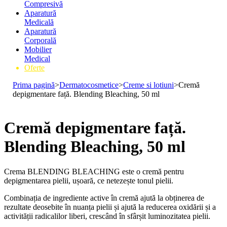
Compresivă
Aparatură
Medicală
Aparatură
Corporală
Mobilier
Medical
Oferte
Prima pagină
>
Dermatocosmetice
>
Creme si lotiuni
>
Cremă
depigmentare față. Blending Bleaching, 50 ml
Cremă depigmentare față.
Blending Bleaching, 50 ml
Crema BLENDING BLEACHING este o cremă pentru
depigmentarea pielii, ușoară, ce netezește tonul pielii.
Combinația de ingrediente active în cremă ajută la obținerea de
rezultate deosebite în nuanța pielii și ajută la reducerea oxidării și a
activității radicalilor liberi, crescând în sfârșit luminozitatea pielii.