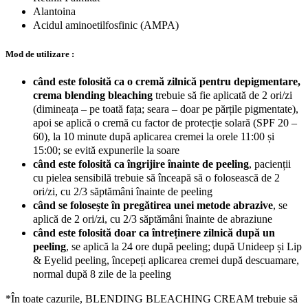
Alantoina
Acidul aminoetilfosfinic (AMPA)
Mod de utilizare :
când este folosită ca o cremă zilnică pentru depigmentare,
crema blending bleaching
trebuie să fie aplicată de 2 ori/zi
(dimineața – pe toată fața; seara – doar pe părțile pigmentate),
apoi se aplică o cremă cu factor de protecție solară (SPF 20 –
60), la 10 minute după aplicarea cremei la orele 11:00 și
15:00; se evită expunerile la soare
când este folosită ca îngrijire înainte de peeling
, pacienții
cu pielea sensibilă trebuie să înceapă să o folosească de 2
ori/zi, cu 2/3 săptămâni înainte de peeling
când se folosește în pregătirea unei metode abrazive
, se
aplică de 2 ori/zi, cu 2/3 săptămâni înainte de abraziune
când este folosită doar ca întreținere zilnică după un
peeling
, se aplică la 24 ore după peeling; după Unideep și Lip
& Eyelid peeling, începeți aplicarea cremei după descuamare,
normal după 8 zile de la peeling
*În toate cazurile, BLENDING BLEACHING CREAM trebuie să