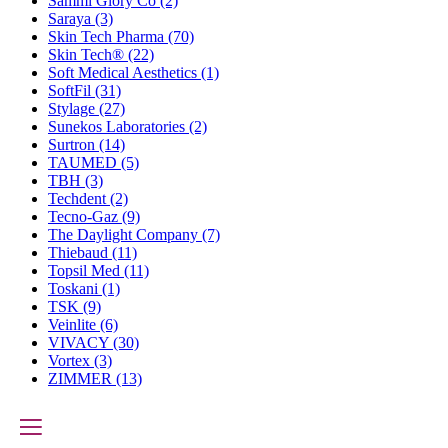
Sammi Glory Co
(2)
Saraya
(3)
Skin Tech Pharma
(70)
Skin Tech®
(22)
Soft Medical Aesthetics
(1)
SoftFil
(31)
Stylage
(27)
Sunekos Laboratories
(2)
Surtron
(14)
TAUMED
(5)
TBH
(3)
Techdent
(2)
Tecno-Gaz
(9)
The Daylight Company
(7)
Thiebaud
(11)
Topsil Med
(11)
Toskani
(1)
TSK
(9)
Veinlite
(6)
VIVACY
(30)
Vortex
(3)
ZIMMER
(13)