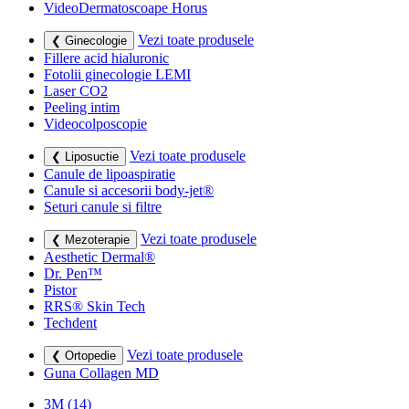
VideoDermatoscoape Horus
Vezi toate produsele
❮ Ginecologie
Fillere acid hialuronic
Fotolii ginecologie LEMI
Laser CO2
Peeling intim
Videocolposcopie
Vezi toate produsele
❮ Liposuctie
Canule de lipoaspiratie
Canule si accesorii body-jet®
Seturi canule si filtre
Vezi toate produsele
❮ Mezoterapie
Aesthetic Dermal®
Dr. Pen™
Pistor
RRS® Skin Tech
Techdent
Vezi toate produsele
❮ Ortopedie
Guna Collagen MD
3M
(14)