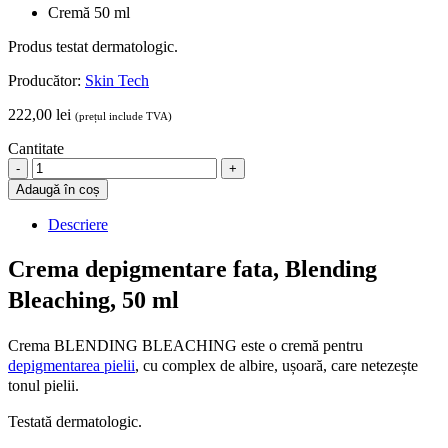
Cremă 50 ml
Produs testat dermatologic.
Producător:
Skin Tech
222,00
lei
(prețul include TVA)
Cantitate
Cremă
depigmentare
Adaugă în coș
față.
Blending
Descriere
Bleaching,
50
Crema depigmentare fata, Blending
ml
quantity
Bleaching, 50 ml
Crema BLENDING BLEACHING este o cremă pentru
depigmentarea pielii
, cu complex de albire, ușoară, care netezește
tonul pielii.
Testată dermatologic.