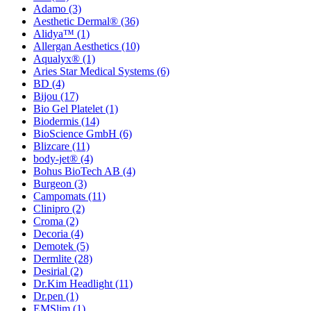
Adamo
(3)
Aesthetic Dermal®
(36)
Alidya™
(1)
Allergan Aesthetics
(10)
Aqualyx®
(1)
Aries Star Medical Systems
(6)
BD
(4)
Bijou
(17)
Bio Gel Platelet
(1)
Biodermis
(14)
BioScience GmbH
(6)
Blizcare
(11)
body-jet®
(4)
Bohus BioTech AB
(4)
Burgeon
(3)
Campomats
(11)
Clinipro
(2)
Croma
(2)
Decoria
(4)
Demotek
(5)
Dermlite
(28)
Desirial
(2)
Dr.Kim Headlight
(11)
Dr.pen
(1)
EMSlim
(1)