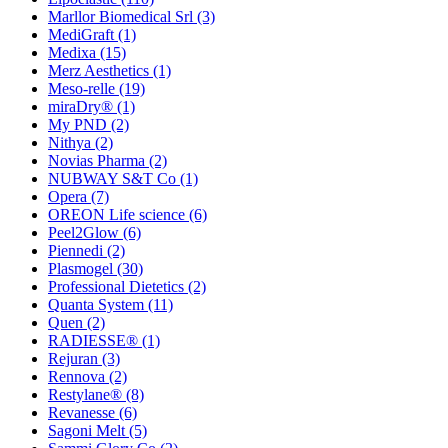
Marllor Biomedical Srl
(3)
MediGraft
(1)
Medixa
(15)
Merz Aesthetics
(1)
Meso-relle
(19)
miraDry®
(1)
My PND
(2)
Nithya
(2)
Novias Pharma
(2)
NUBWAY S&T Co
(1)
Opera
(7)
OREON Life science
(6)
Peel2Glow
(6)
Piennedi
(2)
Plasmogel
(30)
Professional Dietetics
(2)
Quanta System
(11)
Quen
(2)
RADIESSE®
(1)
Rejuran
(3)
Rennova
(2)
Restylane®
(8)
Revanesse
(6)
Sagoni Melt
(5)