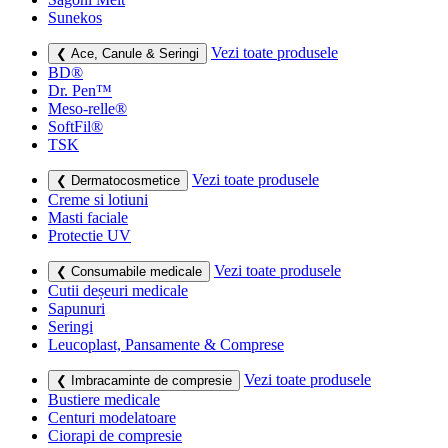
Sunekos
Vezi toate produsele
❮ Ace, Canule & Seringi
BD®
Dr. Pen™
Meso-relle®
SoftFil®
TSK
Vezi toate produsele
❮ Dermatocosmetice
Creme si lotiuni
Masti faciale
Protectie UV
Vezi toate produsele
❮ Consumabile medicale
Cutii deșeuri medicale
Sapunuri
Seringi
Leucoplast, Pansamente & Comprese
Vezi toate produsele
❮ Imbracaminte de compresie
Bustiere medicale
Centuri modelatoare
Ciorapi de compresie