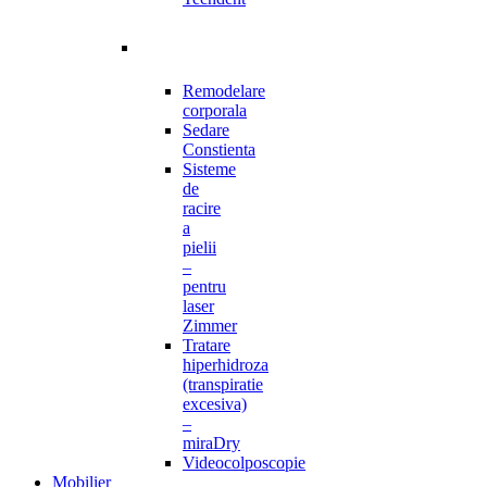
Remodelare
corporala
Sedare
Constienta
Sisteme
de
racire
a
pielii
–
pentru
laser
Zimmer
Tratare
hiperhidroza
(transpiratie
excesiva)
–
miraDry
Videocolposcopie
Mobilier