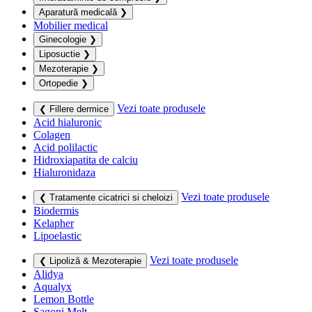
Aparatură medicală
❯
Mobilier medical
Ginecologie
❯
Liposuctie
❯
Mezoterapie
❯
Ortopedie
❯
Vezi toate produsele
❮ Fillere dermice
Acid hialuronic
Colagen
Acid polilactic
Hidroxiapatita de calciu
Hialuronidaza
Vezi toate produsele
❮ Tratamente cicatrici si cheloizi
Biodermis
Kelapher
Lipoelastic
Vezi toate produsele
❮ Lipoliză & Mezoterapie
Alidya
Aqualyx
Lemon Bottle
Sagoni Melt