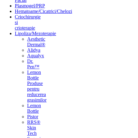
Facial
Plasmogel/PRP
Hematoame/Cicatrici/Chelozi
Criochirurgie
si
crioterapie
Lipoliza/Mezoterapie
Aesthetic
Dermal®
Alidya
Aqualyx
Dr.
Pen™
Lemon
Bottle
Produse
pentru
reducerea
grasimilor
Lemon
Bottle
Pistor
RRS®
Skin
Tech