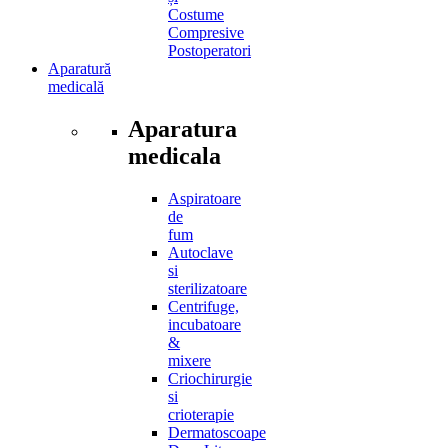
Costume
Compresive
Postoperatori
Aparatură
medicală
Aparatura
medicala
Aspiratoare
de
fum
Autoclave
si
sterilizatoare
Centrifuge,
incubatoare
&
mixere
Criochirurgie
si
crioterapie
Dermatoscoape