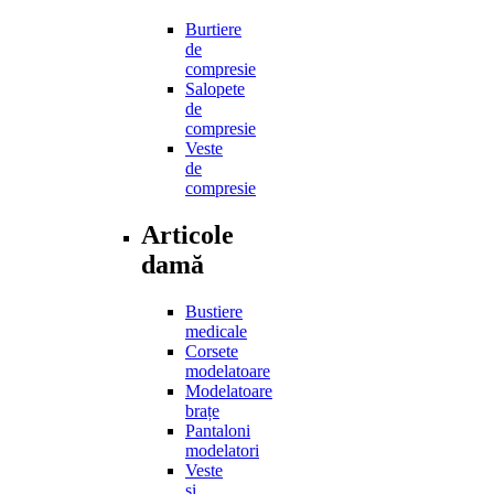
Burtiere
de
compresie
Salopete
de
compresie
Veste
de
compresie
Articole
damă
Bustiere
medicale
Corsete
modelatoare
Modelatoare
brațe
Pantaloni
modelatori
Veste
și