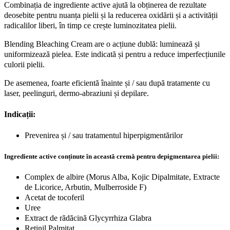
Combinația de ingrediente active ajută la obținerea de rezultate
deosebite pentru nuanța pielii și la reducerea oxidării și a activității
radicalilor liberi, în timp ce crește luminozitatea pielii.
Blending Bleaching Cream are o acțiune dublă: luminează și
uniformizează pielea. Este indicată și pentru a reduce imperfecțiunile
culorii pielii.
De asemenea, foarte eficientă înainte și / sau după tratamente cu
laser, peelinguri, dermo-abraziuni și depilare.
Indicații:
Prevenirea și / sau tratamentul hiperpigmentărilor
Ingrediente active conținute în această cremă pentru depigmentarea pielii:
Complex de albire (Morus Alba, Kojic Dipalmitate, Extracte
de Licorice, Arbutin, Mulberroside F)
Acetat de tocoferil
Uree
Extract de rădăcină Glycyrrhiza Glabra
Retinil Palmitat