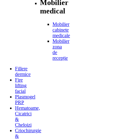
Mobilier
medical
Mobilier
cabinete
medicale
Mobilier
zona
de
recepție
Fillere
dermice
Fire
lifting
facial
Plasmogel
PRP
Hematoame,
Cicatrici
&
Cheloizi
Criochirurgie
&