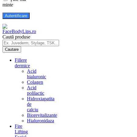
minte
Caută produse
Fillere
dermice
Acid
hialuronic
Colagen
Acid
polilactic
Hidroxiapatita
de
calciu
Biorevitalizante
Hialuronidaza
Fire
Lifting