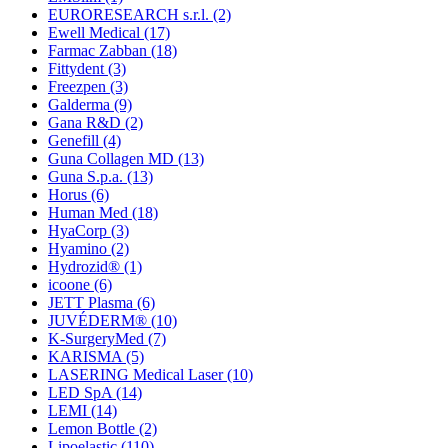
EURORESEARCH s.r.l.
(2)
Ewell Medical
(17)
Farmac Zabban
(18)
Fittydent
(3)
Freezpen
(3)
Galderma
(9)
Gana R&D
(2)
Genefill
(4)
Guna Collagen MD
(13)
Guna S.p.a.
(13)
Horus
(6)
Human Med
(18)
HyaCorp
(3)
Hyamino
(2)
Hydrozid®
(1)
icoone
(6)
JETT Plasma
(6)
JUVÉDERM®
(10)
K-SurgeryMed
(7)
KARISMA
(5)
LASERING Medical Laser
(10)
LED SpA
(14)
LEMI
(14)
Lemon Bottle
(2)
Lipoelastic
(110)