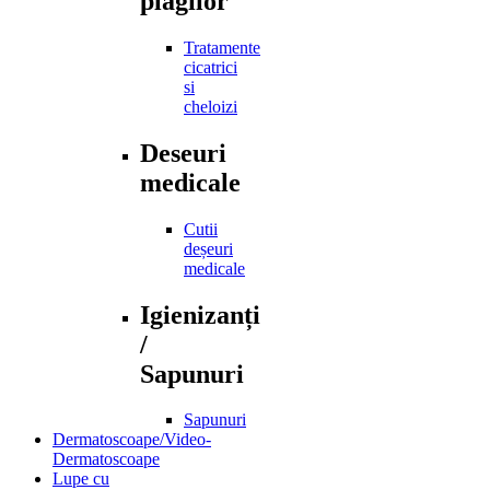
plagilor
Tratamente
cicatrici
si
cheloizi
Deseuri
medicale
Cutii
deșeuri
medicale
Igienizanți
/
Sapunuri
Sapunuri
Dermatoscoape/Video-
Dermatoscoape
Lupe cu