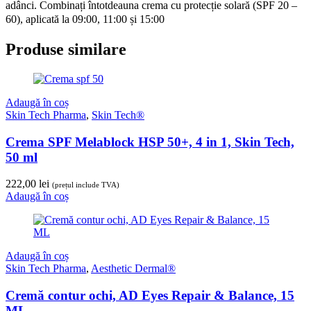
adânci. Combinați întotdeauna crema cu protecție solară (SPF 20 –
60), aplicată la 09:00, 11:00 și 15:00
Produse similare
Adaugă în coș
Skin Tech Pharma
,
Skin Tech®
Crema SPF Melablock HSP 50+, 4 in 1, Skin Tech,
50 ml
222,00
lei
(prețul include TVA)
Adaugă în coș
Adaugă în coș
Skin Tech Pharma
,
Aesthetic Dermal®
Cremă contur ochi, AD Eyes Repair & Balance, 15
ML