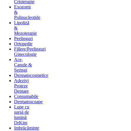
Crioterapie
Exozomi
&
Polinucleotide
Lipoliză
&
Mezoterapie
Peelinguri
Ortopedie
Fillere/Peelinguri
Ginecologie
Ace,
Canule &
Seringi
Dermatocosmetice
Adezivi
Proteze
Dentare
Consumabile
Dermatoscoape
Lupe cu
sursă de
lumină
DrKim
Imbrăcăminte