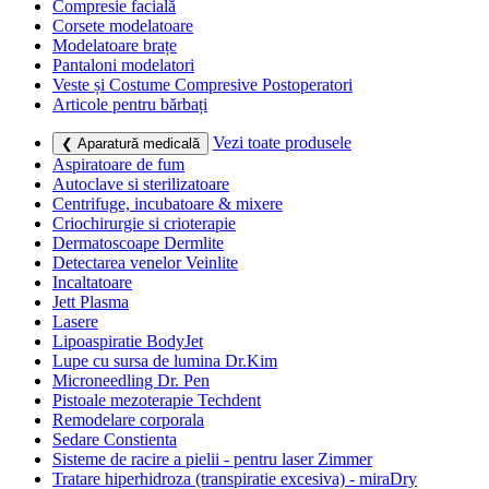
Compresie facială
Corsete modelatoare
Modelatoare brațe
Pantaloni modelatori
Veste și Costume Compresive Postoperatori
Articole pentru bărbați
Vezi toate produsele
❮ Aparatură medicală
Aspiratoare de fum
Autoclave si sterilizatoare
Centrifuge, incubatoare & mixere
Criochirurgie si crioterapie
Dermatoscoape Dermlite
Detectarea venelor Veinlite
Incaltatoare
Jett Plasma
Lasere
Lipoaspiratie BodyJet
Lupe cu sursa de lumina Dr.Kim
Microneedling Dr. Pen
Pistoale mezoterapie Techdent
Remodelare corporala
Sedare Constienta
Sisteme de racire a pielii - pentru laser Zimmer
Tratare hiperhidroza (transpiratie excesiva) - miraDry