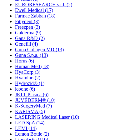
EURORESEARCH s.r.l.
(2)
Ewell Medical
(17)
Farmac Zabban
(18)
Fittydent
(3)
Freezpen
(3)
Galderma
(9)
Gana R&D
(2)
Genefill
(4)
Guna Collagen MD
(13)
Guna S.p.a.
(13)
Horus
(6)
Human Med
(18)
HyaCorp
(3)
Hyamino
(2)
Hydrozid®
(1)
icoone
(6)
JETT Plasma
(6)
JUVÉDERM®
(10)
K-SurgeryMed
(7)
KARISMA
(5)
LASERING Medical Laser
(10)
LED SpA
(14)
LEMI
(14)
Lemon Bottle
(2)
Lipoelastic
(110)