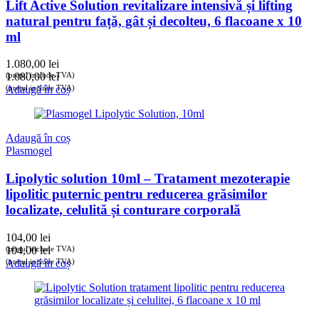
Lift Active Solution revitalizare intensivă și lifting
natural pentru față, gât și decolteu, 6 flacoane x 10
ml
1.080,00
lei
(prețul include TVA)
1.080,00
lei
(prețul include TVA)
Adaugă în coș
Adaugă în coș
Plasmogel
Lipolytic solution 10ml – Tratament mezoterapie
lipolitic puternic pentru reducerea grăsimilor
localizate, celulită și conturare corporală
104,00
lei
(prețul include TVA)
104,00
lei
(prețul include TVA)
Adaugă în coș