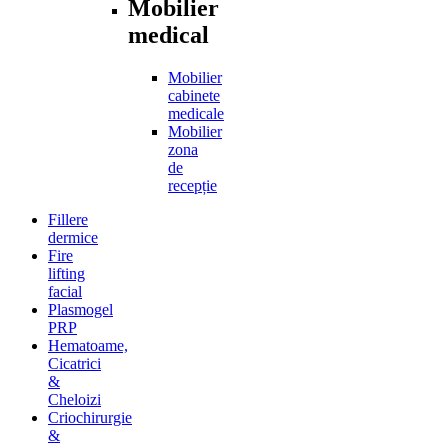
Mobilier
medical
Mobilier
cabinete
medicale
Mobilier
zona
de
recepție
Fillere
dermice
Fire
lifting
facial
Plasmogel
PRP
Hematoame,
Cicatrici
&
Cheloizi
Criochirurgie
&