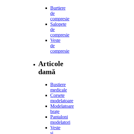
Burtiere
de
compresie
Salopete
de
compresie
Veste
de
compresie
Articole
damă
Bustiere
medicale
Corsete
modelatoare
Modelatoare
brațe
Pantaloni
modelatori
Veste
și