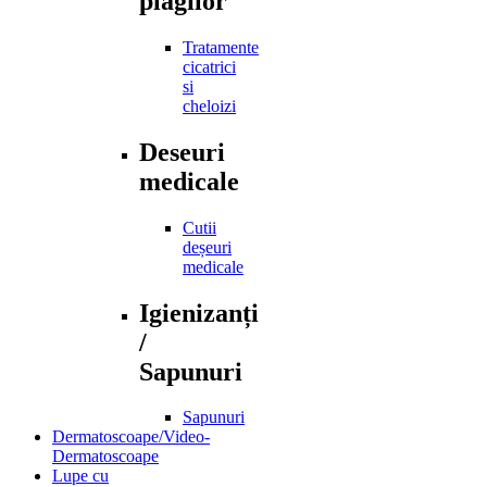
plagilor
Tratamente
cicatrici
si
cheloizi
Deseuri
medicale
Cutii
deșeuri
medicale
Igienizanți
/
Sapunuri
Sapunuri
Dermatoscoape/Video-
Dermatoscoape
Lupe cu