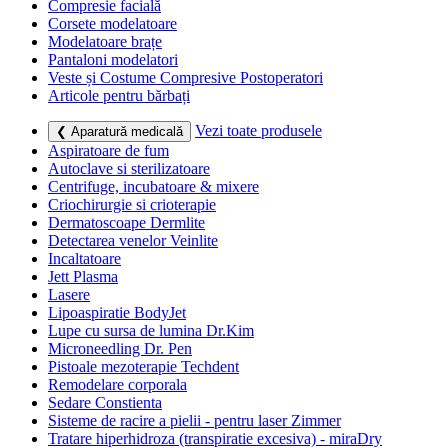
Compresie facială
Corsete modelatoare
Modelatoare brațe
Pantaloni modelatori
Veste și Costume Compresive Postoperatori
Articole pentru bărbați
Vezi toate produsele
❮ Aparatură medicală
Aspiratoare de fum
Autoclave si sterilizatoare
Centrifuge, incubatoare & mixere
Criochirurgie si crioterapie
Dermatoscoape Dermlite
Detectarea venelor Veinlite
Incaltatoare
Jett Plasma
Lasere
Lipoaspiratie BodyJet
Lupe cu sursa de lumina Dr.Kim
Microneedling Dr. Pen
Pistoale mezoterapie Techdent
Remodelare corporala
Sedare Constienta
Sisteme de racire a pielii - pentru laser Zimmer
Tratare hiperhidroza (transpiratie excesiva) - miraDry