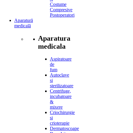
Costume
Compresive
Postoperatori
Aparatură
medicală
Aparatura
medicala
Aspiratoare
de
fum
Autoclave
si
sterilizatoare
Centrifuge,
incubatoare
&
mixere
Criochirurgie
si
crioterapie
Dermatoscoape