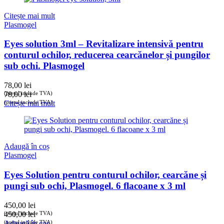
Citește mai mult
Plasmogel
Eyes solution 3ml – Revitalizare intensivă pentru
conturul ochilor, reducerea cearcănelor și pungilor
sub ochi. Plasmogel
78,00
lei
(prețul include TVA)
78,00
lei
(prețul include TVA)
Citește mai mult
Adaugă în coș
Plasmogel
Eyes Solution pentru conturul ochilor, cearcăne și
pungi sub ochi, Plasmogel. 6 flacoane x 3 ml
450,00
lei
(prețul include TVA)
450,00
lei
(prețul include TVA)
Adaugă în coș