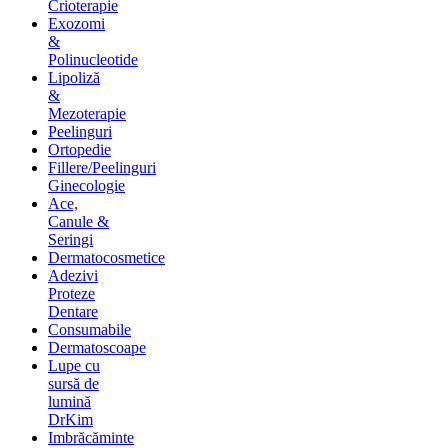
Crioterapie
Exozomi
&
Polinucleotide
Lipoliză
&
Mezoterapie
Peelinguri
Ortopedie
Fillere/Peelinguri
Ginecologie
Ace,
Canule &
Seringi
Dermatocosmetice
Adezivi
Proteze
Dentare
Consumabile
Dermatoscoape
Lupe cu
sursă de
lumină
DrKim
Imbrăcăminte