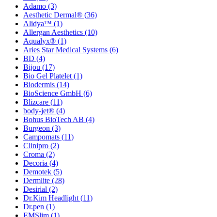
Adamo
(3)
Aesthetic Dermal®
(36)
Alidya™
(1)
Allergan Aesthetics
(10)
Aqualyx®
(1)
Aries Star Medical Systems
(6)
BD
(4)
Bijou
(17)
Bio Gel Platelet
(1)
Biodermis
(14)
BioScience GmbH
(6)
Blizcare
(11)
body-jet®
(4)
Bohus BioTech AB
(4)
Burgeon
(3)
Campomats
(11)
Clinipro
(2)
Croma
(2)
Decoria
(4)
Demotek
(5)
Dermlite
(28)
Desirial
(2)
Dr.Kim Headlight
(11)
Dr.pen
(1)
EMSlim
(1)