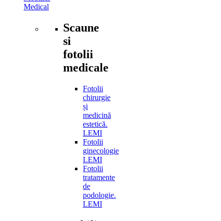
Medical
Scaune
si
fotolii
medicale
Fotolii
chirurgie
și
medicină
estetică.
LEMI
Fotolii
ginecologie
LEMI
Fotolii
tratamente
de
podologie.
LEMI