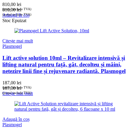
810,00
lei
(prețul include TVA)
810,00
lei
(prețul include TVA)
Adaugă în coș
Stoc Epuizat
Citește mai mult
Plasmogel
Lift active solution 10ml – Revitalizare intensivă și
lifting natural pentru față, gât, decolteu și mâini,
netezire linii fine și rejuvenare radiantă. Plasmogel
187,00
lei
(prețul include TVA)
187,00
lei
(prețul include TVA)
Citește mai mult
Adaugă în coș
Plasmogel