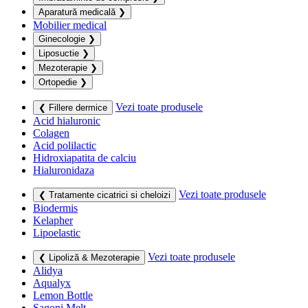
Aparatură medicală
❯
Mobilier medical
Ginecologie
❯
Liposuctie
❯
Mezoterapie
❯
Ortopedie
❯
Vezi toate produsele
❮ Fillere dermice
Acid hialuronic
Colagen
Acid polilactic
Hidroxiapatita de calciu
Hialuronidaza
Vezi toate produsele
❮ Tratamente cicatrici si cheloizi
Biodermis
Kelapher
Lipoelastic
Vezi toate produsele
❮ Lipoliză & Mezoterapie
Alidya
Aqualyx
Lemon Bottle
Sagoni Melt