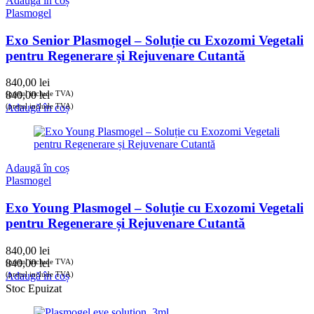
Adaugă în coș
Plasmogel
Exo Senior Plasmogel – Soluție cu Exozomi Vegetali
pentru Regenerare și Rejuvenare Cutantă
840,00
lei
(prețul include TVA)
840,00
lei
(prețul include TVA)
Adaugă în coș
Adaugă în coș
Plasmogel
Exo Young Plasmogel – Soluție cu Exozomi Vegetali
pentru Regenerare și Rejuvenare Cutantă
840,00
lei
(prețul include TVA)
840,00
lei
(prețul include TVA)
Adaugă în coș
Stoc Epuizat