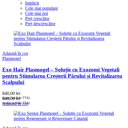
Implicit
Cele mai populare
Cele mai noi
Preț crescător
Preț descrescător
Adaugă în coș
Plasmogel
Exo Hair Plasmogel – Soluție cu Exozomi Vegetali
pentru Stimularea Creșterii Părului și Revitalizarea
Scalpului
840,00
lei
(prețul include TVA)
840,00
lei
(prețul include TVA)
Adaugă în coș