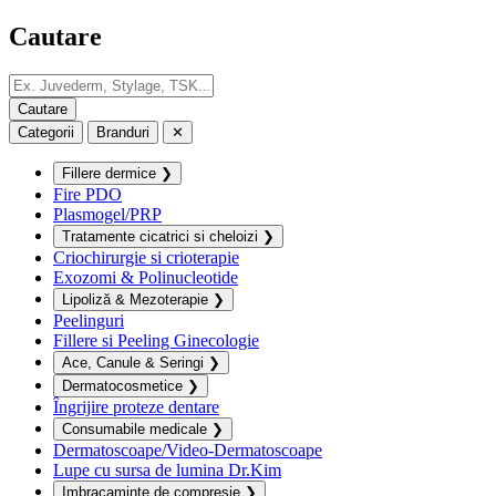
Cautare
Categorii
Branduri
✕
Fillere dermice
❯
Fire PDO
Plasmogel/PRP
Tratamente cicatrici si cheloizi
❯
Criochirurgie si crioterapie
Exozomi & Polinucleotide
Lipoliză & Mezoterapie
❯
Peelinguri
Fillere si Peeling Ginecologie
Ace, Canule & Seringi
❯
Dermatocosmetice
❯
Îngrijire proteze dentare
Consumabile medicale
❯
Dermatoscoape/Video-Dermatoscoape
Lupe cu sursa de lumina Dr.Kim
Imbracaminte de compresie
❯