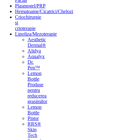
Facial
Plasmogel/PRP
Hematoame/Cicatrici/Chelozi
Criochirurgie
si
crioterapie
Lipoliza/Mezoterapie
Aesthetic
Dermal®
Alidya
Aqualyx
Dr.
Pen™
Lemon
Bottle
Produse
pentru
reducerea
grasimilor
Lemon
Bottle
Pistor
RRS®
Skin
Tech