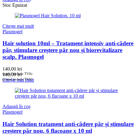
Stoc Epuizat
Citește mai mult
Plasmogel
Hair solution 10ml – Tratament intensiv anti-cădere
păr, stimulare creștere păr nou și biorevitalizare
scalp. Plasmogel
140,00
lei
(prețul include TVA)
140,00
lei
(prețul include TVA)
Citește mai mult
Adaugă în coș
Plasmogel
Hair Solution tratament anti-cădere păr și stimulare
creștere păr nou, 6 flacoane x 10 ml