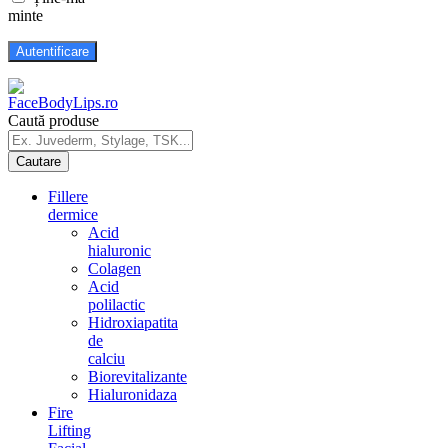
minte
Caută produse
Fillere
dermice
Acid
hialuronic
Colagen
Acid
polilactic
Hidroxiapatita
de
calciu
Biorevitalizante
Hialuronidaza
Fire
Lifting