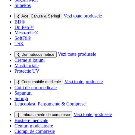
Sunekos
Vezi toate produsele
❮ Ace, Canule & Seringi
BD®
Dr. Pen™
Meso-relle®
SoftFil®
TSK
Vezi toate produsele
❮ Dermatocosmetice
Creme si lotiuni
Masti faciale
Protectie UV
Vezi toate produsele
❮ Consumabile medicale
Cutii deșeuri medicale
Sapunuri
Seringi
Leucoplast, Pansamente & Comprese
Vezi toate produsele
❮ Imbracaminte de compresie
Bustiere medicale
Centuri modelatoare
Ciorapi de compresie