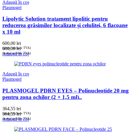
Adaugă în coș
Plasmogel
Lipolytic Solution tratament lipolitic pentru
reducerea grăsimilor localizate și celulitei, 6 flacoane
x 10 ml
600,00
lei
(prețul include TVA)
600,00
lei
(prețul include TVA)
Adaugă în coș
Adaugă în coș
Plasmogel
PLASMOGEL PDRN EYES – Polinucleotide 20 mg
pentru zona ochilor (2 × 1,5 ml)..
364,55
lei
(prețul include TVA)
364,55
lei
(prețul include TVA)
Adaugă în coș