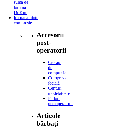
sursa de
lumina
Dr.Kim
Imbracaminte
compresie
Accesorii
post-
operatorii
Ciorapi
de
compresie
Compresie
facială
Centuri
modelatoare
Paduri
postoperatorii
Articole
bărbați