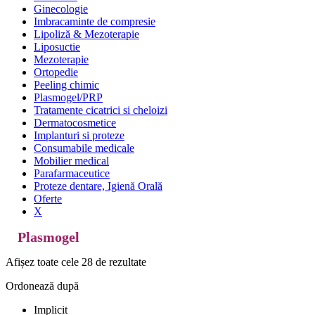
Ginecologie
Imbracaminte de compresie
Lipoliză & Mezoterapie
Liposuctie
Mezoterapie
Ortopedie
Peeling chimic
Plasmogel/PRP
Tratamente cicatrici si cheloizi
Dermatocosmetice
Implanturi si proteze
Consumabile medicale
Mobilier medical
Parafarmaceutice
Proteze dentare, Igienă Orală
Oferte
X
Plasmogel
Afișez toate cele 28 de rezultate
Ordonează după
Implicit