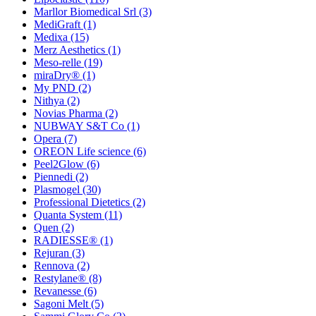
Marllor Biomedical Srl
(3)
MediGraft
(1)
Medixa
(15)
Merz Aesthetics
(1)
Meso-relle
(19)
miraDry®
(1)
My PND
(2)
Nithya
(2)
Novias Pharma
(2)
NUBWAY S&T Co
(1)
Opera
(7)
OREON Life science
(6)
Peel2Glow
(6)
Piennedi
(2)
Plasmogel
(30)
Professional Dietetics
(2)
Quanta System
(11)
Quen
(2)
RADIESSE®
(1)
Rejuran
(3)
Rennova
(2)
Restylane®
(8)
Revanesse
(6)
Sagoni Melt
(5)