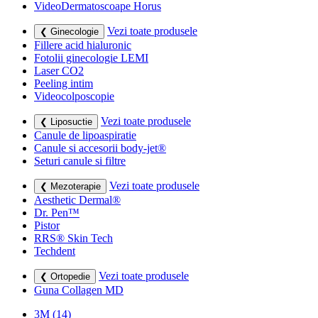
VideoDermatoscoape Horus
Vezi toate produsele
❮ Ginecologie
Fillere acid hialuronic
Fotolii ginecologie LEMI
Laser CO2
Peeling intim
Videocolposcopie
Vezi toate produsele
❮ Liposuctie
Canule de lipoaspiratie
Canule si accesorii body-jet®
Seturi canule si filtre
Vezi toate produsele
❮ Mezoterapie
Aesthetic Dermal®
Dr. Pen™
Pistor
RRS® Skin Tech
Techdent
Vezi toate produsele
❮ Ortopedie
Guna Collagen MD
3M
(14)