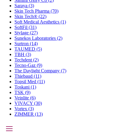
Sammi Glory Co
(2)
Saraya
(3)
Skin Tech Pharma
(70)
Skin Tech®
(22)
Soft Medical Aesthetics
(1)
SoftFil
(31)
Stylage
(27)
Sunekos Laboratories
(2)
Surtron
(14)
TAUMED
(5)
TBH
(3)
Techdent
(2)
Tecno-Gaz
(9)
The Daylight Company
(7)
Thiebaud
(11)
Topsil Med
(11)
Toskani
(1)
TSK
(9)
Veinlite
(6)
VIVACY
(30)
Vortex
(3)
ZIMMER
(13)