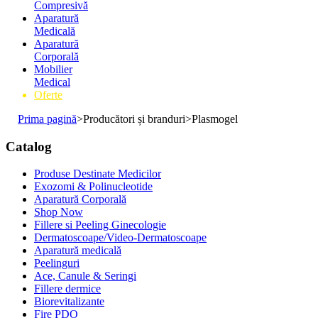
Compresivă
Aparatură
Medicală
Aparatură
Corporală
Mobilier
Medical
Oferte
Prima pagină
>
Producători și branduri
>
Plasmogel
Catalog
Produse Destinate Medicilor
Exozomi & Polinucleotide
Aparatură Corporală
Shop Now
Fillere si Peeling Ginecologie
Dermatoscoape/Video-Dermatoscoape
Aparatură medicală
Peelinguri
Ace, Canule & Seringi
Fillere dermice
Biorevitalizante
Fire PDO