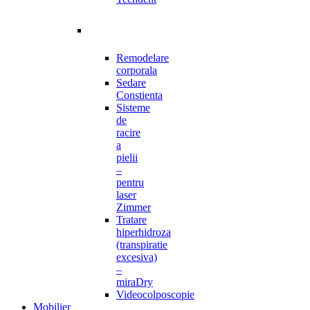
Remodelare
corporala
Sedare
Constienta
Sisteme
de
racire
a
pielii
–
pentru
laser
Zimmer
Tratare
hiperhidroza
(transpiratie
excesiva)
–
miraDry
Videocolposcopie
Mobilier