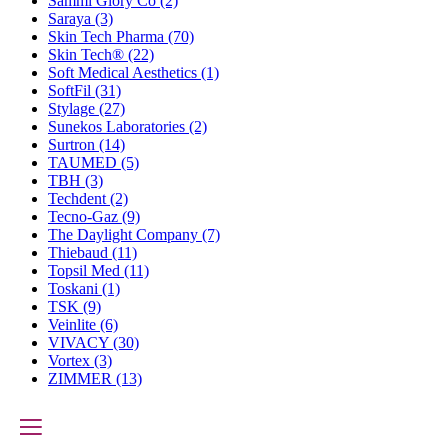
Sammi Glory Co
(2)
Saraya
(3)
Skin Tech Pharma
(70)
Skin Tech®
(22)
Soft Medical Aesthetics
(1)
SoftFil
(31)
Stylage
(27)
Sunekos Laboratories
(2)
Surtron
(14)
TAUMED
(5)
TBH
(3)
Techdent
(2)
Tecno-Gaz
(9)
The Daylight Company
(7)
Thiebaud
(11)
Topsil Med
(11)
Toskani
(1)
TSK
(9)
Veinlite
(6)
VIVACY
(30)
Vortex
(3)
ZIMMER
(13)