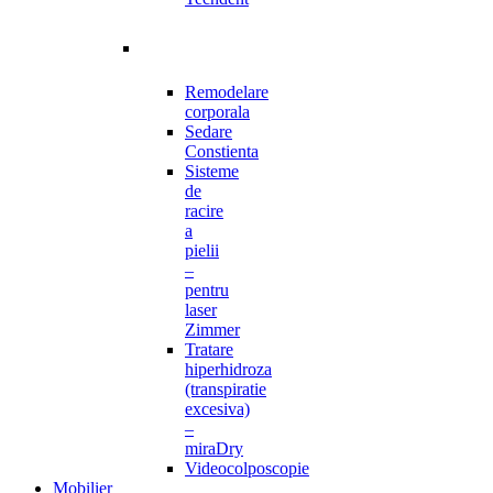
Remodelare
corporala
Sedare
Constienta
Sisteme
de
racire
a
pielii
–
pentru
laser
Zimmer
Tratare
hiperhidroza
(transpiratie
excesiva)
–
miraDry
Videocolposcopie
Mobilier