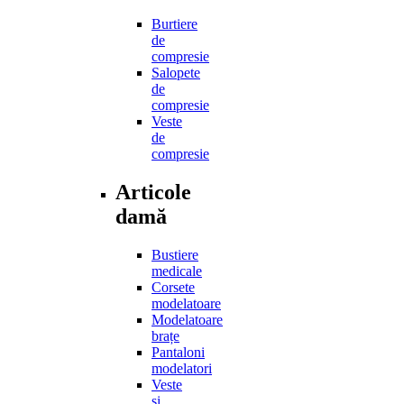
Burtiere
de
compresie
Salopete
de
compresie
Veste
de
compresie
Articole
damă
Bustiere
medicale
Corsete
modelatoare
Modelatoare
brațe
Pantaloni
modelatori
Veste
și