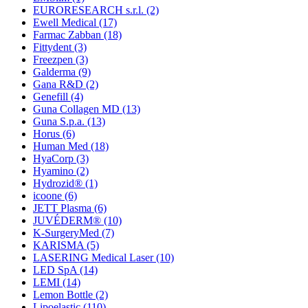
EURORESEARCH s.r.l.
(2)
Ewell Medical
(17)
Farmac Zabban
(18)
Fittydent
(3)
Freezpen
(3)
Galderma
(9)
Gana R&D
(2)
Genefill
(4)
Guna Collagen MD
(13)
Guna S.p.a.
(13)
Horus
(6)
Human Med
(18)
HyaCorp
(3)
Hyamino
(2)
Hydrozid®
(1)
icoone
(6)
JETT Plasma
(6)
JUVÉDERM®
(10)
K-SurgeryMed
(7)
KARISMA
(5)
LASERING Medical Laser
(10)
LED SpA
(14)
LEMI
(14)
Lemon Bottle
(2)
Lipoelastic
(110)