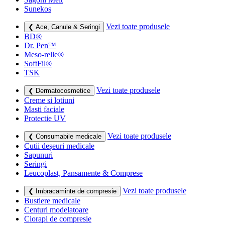
Sunekos
Vezi toate produsele
❮ Ace, Canule & Seringi
BD®
Dr. Pen™
Meso-relle®
SoftFil®
TSK
Vezi toate produsele
❮ Dermatocosmetice
Creme si lotiuni
Masti faciale
Protectie UV
Vezi toate produsele
❮ Consumabile medicale
Cutii deșeuri medicale
Sapunuri
Seringi
Leucoplast, Pansamente & Comprese
Vezi toate produsele
❮ Imbracaminte de compresie
Bustiere medicale
Centuri modelatoare
Ciorapi de compresie