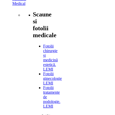
Medical
Scaune
si
fotolii
medicale
Fotolii
chirurgie
și
medicină
estetică.
LEMI
Fotolii
ginecologie
LEMI
Fotolii
tratamente
de
podologie.
LEMI