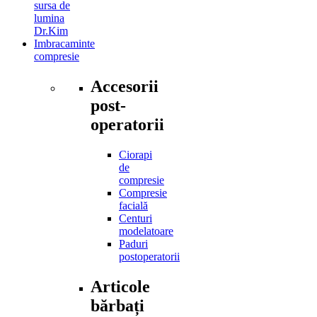
sursa de
lumina
Dr.Kim
Imbracaminte
compresie
Accesorii
post-
operatorii
Ciorapi
de
compresie
Compresie
facială
Centuri
modelatoare
Paduri
postoperatorii
Articole
bărbați