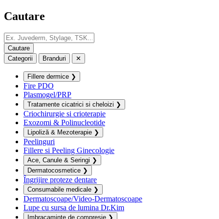
Cautare
Categorii
Branduri
✕
Fillere dermice
❯
Fire PDO
Plasmogel/PRP
Tratamente cicatrici si cheloizi
❯
Criochirurgie si crioterapie
Exozomi & Polinucleotide
Lipoliză & Mezoterapie
❯
Peelinguri
Fillere si Peeling Ginecologie
Ace, Canule & Seringi
❯
Dermatocosmetice
❯
Îngrijire proteze dentare
Consumabile medicale
❯
Dermatoscoape/Video-Dermatoscoape
Lupe cu sursa de lumina Dr.Kim
Imbracaminte de compresie
❯