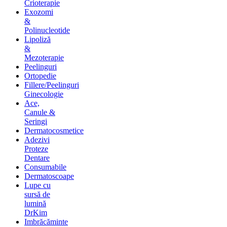
Crioterapie
Exozomi
&
Polinucleotide
Lipoliză
&
Mezoterapie
Peelinguri
Ortopedie
Fillere/Peelinguri
Ginecologie
Ace,
Canule &
Seringi
Dermatocosmetice
Adezivi
Proteze
Dentare
Consumabile
Dermatoscoape
Lupe cu
sursă de
lumină
DrKim
Imbrăcăminte