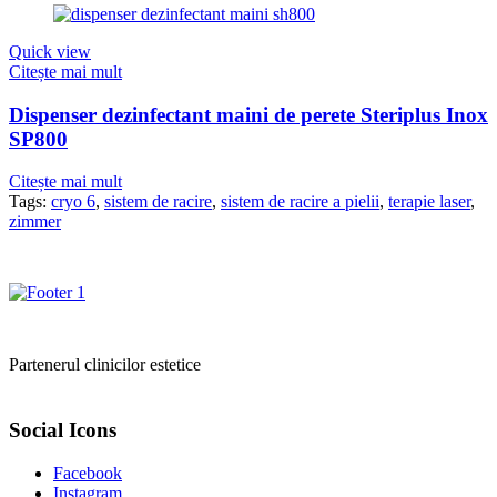
Quick view
Citește mai mult
Dispenser dezinfectant maini de perete Steriplus Inox
SP800
Citește mai mult
Tags:
cryo 6
,
sistem de racire
,
sistem de racire a pielii
,
terapie laser
,
zimmer
Partenerul clinicilor estetice
Social Icons
Facebook
Instagram