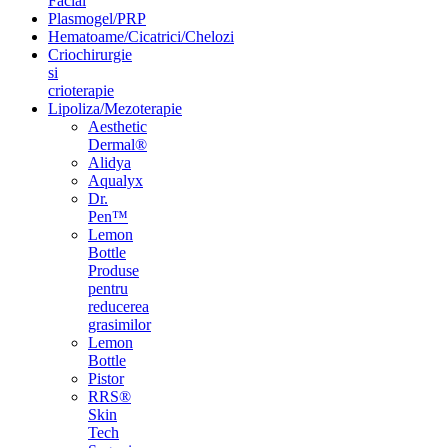
Facial
Plasmogel/PRP
Hematoame/Cicatrici/Chelozi
Criochirurgie
si
crioterapie
Lipoliza/Mezoterapie
Aesthetic
Dermal®
Alidya
Aqualyx
Dr.
Pen™
Lemon
Bottle
Produse
pentru
reducerea
grasimilor
Lemon
Bottle
Pistor
RRS®
Skin
Tech