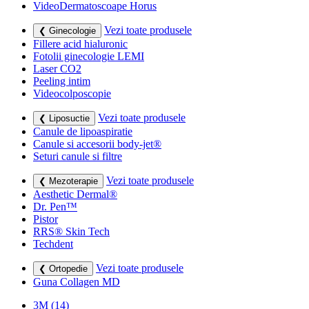
VideoDermatoscoape Horus
Vezi toate produsele
❮ Ginecologie
Fillere acid hialuronic
Fotolii ginecologie LEMI
Laser CO2
Peeling intim
Videocolposcopie
Vezi toate produsele
❮ Liposuctie
Canule de lipoaspiratie
Canule si accesorii body-jet®
Seturi canule si filtre
Vezi toate produsele
❮ Mezoterapie
Aesthetic Dermal®
Dr. Pen™
Pistor
RRS® Skin Tech
Techdent
Vezi toate produsele
❮ Ortopedie
Guna Collagen MD
3M
(14)