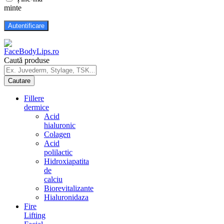
minte
Caută produse
Fillere
dermice
Acid
hialuronic
Colagen
Acid
polilactic
Hidroxiapatita
de
calciu
Biorevitalizante
Hialuronidaza
Fire
Lifting