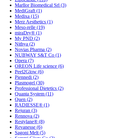
Marllor Biomedical Srl
(3)
MediGraft
(1)
Medixa
(15)
Merz Aesthetics
(1)
Meso-relle
(19)
miraDry®
(1)
My PND
(2)
Nithya
(2)
Novias Pharma
(2)
NUBWAY S&T Co
(1)
Opera
(7)
OREON Life science
(6)
Peel2Glow
(6)
Piennedi
(2)
Plasmogel
(30)
Professional Dietetics
(2)
Quanta System
(11)
Quen
(2)
RADIESSE®
(1)
Rejuran
(3)
Rennova
(2)
Restylane®
(8)
Revanesse
(6)
Sagoni Melt
(5)