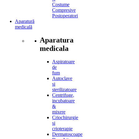
Costume
Compresive
Postoperatori
Aparatură
medicală
Aparatura
medicala
Aspiratoare
de
fum
Autoclave
si
sterilizatoare
Centrifuge,
incubatoare
&
mixere
Criochirurgie
si
crioterapie
Dermatoscoape