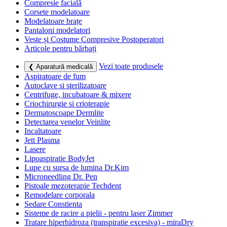
Compresie facială
Corsete modelatoare
Modelatoare brațe
Pantaloni modelatori
Veste și Costume Compresive Postoperatori
Articole pentru bărbați
Vezi toate produsele
❮ Aparatură medicală
Aspiratoare de fum
Autoclave si sterilizatoare
Centrifuge, incubatoare & mixere
Criochirurgie si crioterapie
Dermatoscoape Dermlite
Detectarea venelor Veinlite
Incaltatoare
Jett Plasma
Lasere
Lipoaspiratie BodyJet
Lupe cu sursa de lumina Dr.Kim
Microneedling Dr. Pen
Pistoale mezoterapie Techdent
Remodelare corporala
Sedare Constienta
Sisteme de racire a pielii - pentru laser Zimmer
Tratare hiperhidroza (transpiratie excesiva) - miraDry