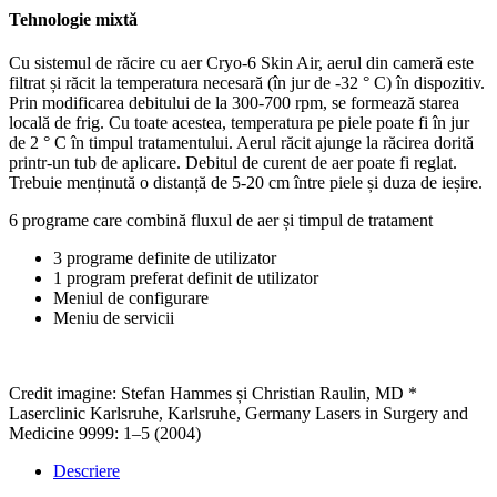
Tehnologie mixtă
Cu sistemul de răcire cu aer Cryo-6 Skin Air, aerul din cameră este
filtrat și răcit la temperatura necesară (în jur de -32 ° C) în dispozitiv.
Prin modificarea debitului de la 300-700 rpm, se formează starea
locală de frig. Cu toate acestea, temperatura pe piele poate fi în jur
de 2 ° C în timpul tratamentului. Aerul răcit ajunge la răcirea dorită
printr-un tub de aplicare. Debitul de curent de aer poate fi reglat.
Trebuie menținută o distanță de 5-20 cm între piele și duza de ieșire.
6 programe care combină fluxul de aer și timpul de tratament
3 programe definite de utilizator
1 program preferat definit de utilizator
Meniul de configurare
Meniu de servicii
Credit imagine: Stefan Hammes și Christian Raulin, MD *
Laserclinic Karlsruhe, Karlsruhe, Germany Lasers in Surgery and
Medicine 9999: 1–5 (2004)
Descriere