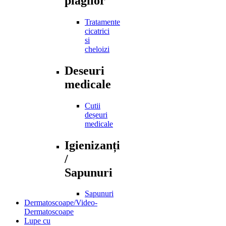
plagilor
Tratamente
cicatrici
si
cheloizi
Deseuri
medicale
Cutii
deșeuri
medicale
Igienizanți
/
Sapunuri
Sapunuri
Dermatoscoape/Video-
Dermatoscoape
Lupe cu