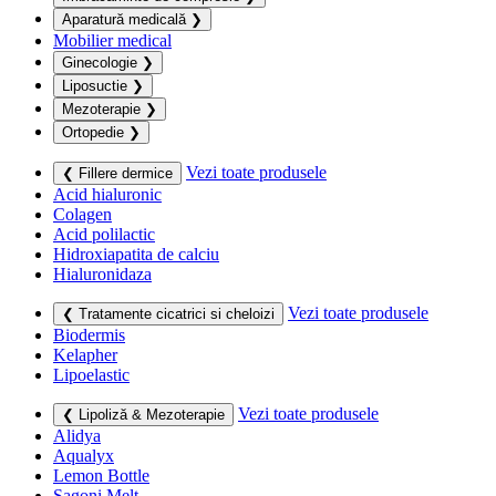
Aparatură medicală
❯
Mobilier medical
Ginecologie
❯
Liposuctie
❯
Mezoterapie
❯
Ortopedie
❯
Vezi toate produsele
❮ Fillere dermice
Acid hialuronic
Colagen
Acid polilactic
Hidroxiapatita de calciu
Hialuronidaza
Vezi toate produsele
❮ Tratamente cicatrici si cheloizi
Biodermis
Kelapher
Lipoelastic
Vezi toate produsele
❮ Lipoliză & Mezoterapie
Alidya
Aqualyx
Lemon Bottle
Sagoni Melt