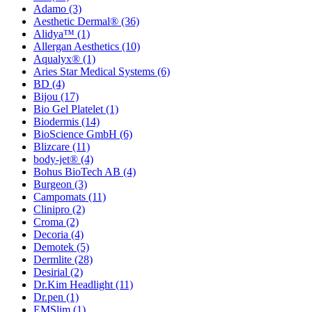
Adamo
(3)
Aesthetic Dermal®
(36)
Alidya™
(1)
Allergan Aesthetics
(10)
Aqualyx®
(1)
Aries Star Medical Systems
(6)
BD
(4)
Bijou
(17)
Bio Gel Platelet
(1)
Biodermis
(14)
BioScience GmbH
(6)
Blizcare
(11)
body-jet®
(4)
Bohus BioTech AB
(4)
Burgeon
(3)
Campomats
(11)
Clinipro
(2)
Croma
(2)
Decoria
(4)
Demotek
(5)
Dermlite
(28)
Desirial
(2)
Dr.Kim Headlight
(11)
Dr.pen
(1)
EMSlim
(1)