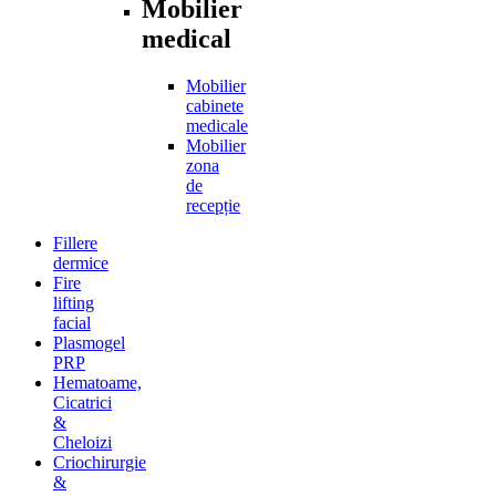
Mobilier
medical
Mobilier
cabinete
medicale
Mobilier
zona
de
recepție
Fillere
dermice
Fire
lifting
facial
Plasmogel
PRP
Hematoame,
Cicatrici
&
Cheloizi
Criochirurgie
&