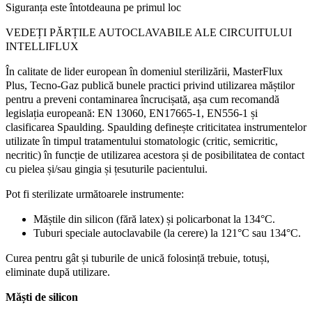
Siguranța este întotdeauna pe primul loc
VEDEȚI PĂRȚILE AUTOCLAVABILE ALE CIRCUITULUI
INTELLIFLUX
În calitate de lider european în domeniul sterilizării, MasterFlux
Plus, Tecno-Gaz publică bunele practici privind utilizarea măștilor
pentru a preveni contaminarea încrucișată, așa cum recomandă
legislația europeană: EN 13060, EN17665-1, EN556-1 și
clasificarea Spaulding. Spaulding definește criticitatea instrumentelor
utilizate în timpul tratamentului stomatologic (critic, semicritic,
necritic) în funcție de utilizarea acestora și de posibilitatea de contact
cu pielea și/sau gingia și țesuturile pacientului.
Pot fi sterilizate următoarele instrumente:
Măștile din silicon (fără latex) și policarbonat la 134°C.
Tuburi speciale autoclavabile (la cerere) la 121°C sau 134°C.
Curea pentru gât și tuburile de unică folosință trebuie, totuși,
eliminate după utilizare.
Măști de silicon