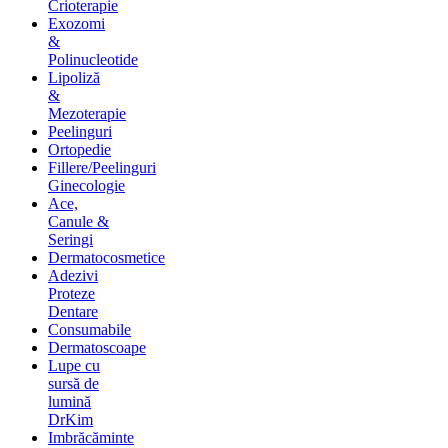
Crioterapie
Exozomi
&
Polinucleotide
Lipoliză
&
Mezoterapie
Peelinguri
Ortopedie
Fillere/Peelinguri
Ginecologie
Ace,
Canule &
Seringi
Dermatocosmetice
Adezivi
Proteze
Dentare
Consumabile
Dermatoscoape
Lupe cu
sursă de
lumină
DrKim
Imbrăcăminte