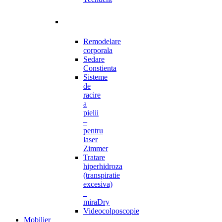
Remodelare
corporala
Sedare
Constienta
Sisteme
de
racire
a
pielii
–
pentru
laser
Zimmer
Tratare
hiperhidroza
(transpiratie
excesiva)
–
miraDry
Videocolposcopie
Mobilier