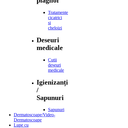
plagilor
Tratamente
cicatrici
si
cheloizi
Deseuri
medicale
Cutii
deșeuri
medicale
Igienizanți
/
Sapunuri
Sapunuri
Dermatoscoape/Video-
Dermatoscoape
Lupe cu