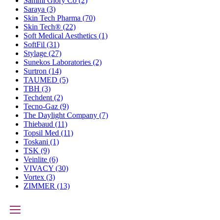
Sammi Glory Co
(2)
Saraya
(3)
Skin Tech Pharma
(70)
Skin Tech®
(22)
Soft Medical Aesthetics
(1)
SoftFil
(31)
Stylage
(27)
Sunekos Laboratories
(2)
Surtron
(14)
TAUMED
(5)
TBH
(3)
Techdent
(2)
Tecno-Gaz
(9)
The Daylight Company
(7)
Thiebaud
(11)
Topsil Med
(11)
Toskani
(1)
TSK
(9)
Veinlite
(6)
VIVACY
(30)
Vortex
(3)
ZIMMER
(13)