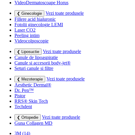
VideoDermatoscoape Horus
Vezi toate produsele
❮ Ginecologie
Fillere acid hialuronic
Fotolii ginecologie LEMI
Laser CO2
Peeling intim
Videocolposcopie
Vezi toate produsele
❮ Liposuctie
Canule de lipoaspiratie
Canule si accesorii body-jet®
Seturi canule si filtre
Vezi toate produsele
❮ Mezoterapie
Aesthetic Dermal®
Dr. Pen™
Pistor
RRS® Skin Tech
Techdent
Vezi toate produsele
❮ Ortopedie
Guna Collagen MD
3M
(14)