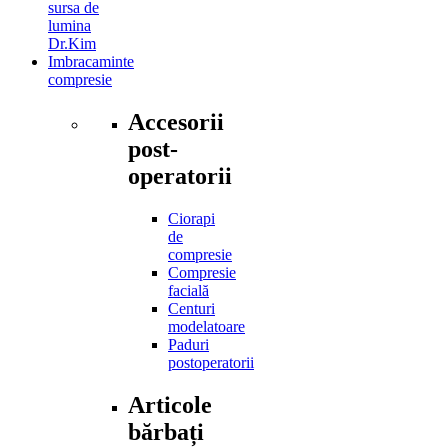
sursa de
lumina
Dr.Kim
Imbracaminte
compresie
Accesorii
post-
operatorii
Ciorapi
de
compresie
Compresie
facială
Centuri
modelatoare
Paduri
postoperatorii
Articole
bărbați