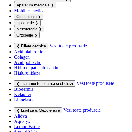
Aparatură medicală
❯
Mobilier medical
Ginecologie
❯
Liposuctie
❯
Mezoterapie
❯
Ortopedie
❯
Vezi toate produsele
❮ Fillere dermice
Acid hialuronic
Colagen
Acid polilactic
Hidroxiapatita de calciu
Hialuronidaza
Vezi toate produsele
❮ Tratamente cicatrici si cheloizi
Biodermis
Kelapher
Lipoelastic
Vezi toate produsele
❮ Lipoliză & Mezoterapie
Alidya
Aqualyx
Lemon Bottle
Sagoni Melt