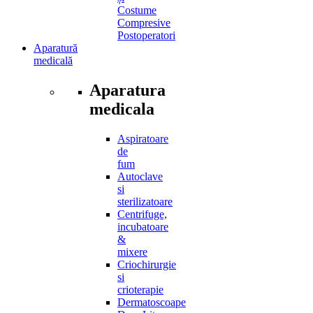
Costume
Compresive
Postoperatori
Aparatură
medicală
Aparatura
medicala
Aspiratoare
de
fum
Autoclave
si
sterilizatoare
Centrifuge,
incubatoare
&
mixere
Criochirurgie
si
crioterapie
Dermatoscoape