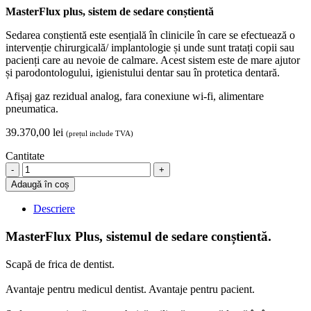
MasterFlux plus, sistem de sedare conștientă
Sedarea conștientă este esențială în clinicile în care se efectuează o
intervenție chirurgicală/ implantologie și unde sunt tratați copii sau
pacienți care au nevoie de calmare. Acest sistem este de mare ajutor
și parodontologului, igienistului dentar sau în protetica dentară.
Afișaj gaz rezidual analog, fara conexiune wi-fi, alimentare
pneumatica.
39.370,00
lei
(prețul include TVA)
Cantitate
MasterFlux
Plus,
Adaugă în coș
Tecno-
Gaz,
Descriere
sistem
de
MasterFlux Plus, sistemul de sedare conștientă.
sedare
constienta
Scapă de frica de dentist.
quantity
Avantaje pentru medicul dentist. Avantaje pentru pacient.