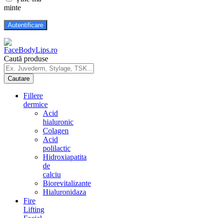
minte
Caută produse
Fillere
dermice
Acid
hialuronic
Colagen
Acid
polilactic
Hidroxiapatita
de
calciu
Biorevitalizante
Hialuronidaza
Fire
Lifting