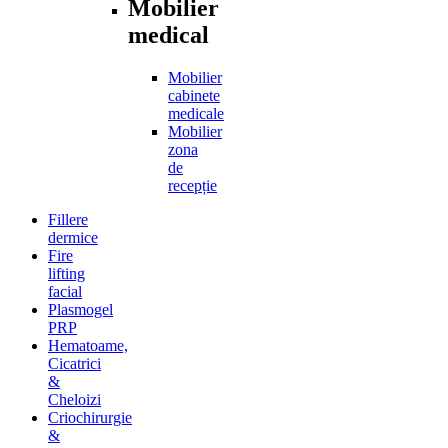
Mobilier
medical
Mobilier
cabinete
medicale
Mobilier
zona
de
recepție
Fillere
dermice
Fire
lifting
facial
Plasmogel
PRP
Hematoame,
Cicatrici
&
Cheloizi
Criochirurgie
&