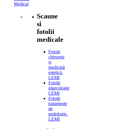
Medical
Scaune
si
fotolii
medicale
Fotolii
chirurgie
și
medicină
estetică.
LEMI
Fotolii
ginecologie
LEMI
Fotolii
tratamente
de
podologie.
LEMI