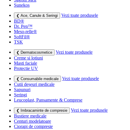
Sunekos
Vezi toate produsele
❮ Ace, Canule & Seringi
BD®
Dr. Pen™
Meso-relle®
SoftFil®
TSK
Vezi toate produsele
❮ Dermatocosmetice
Creme si lotiuni
Masti faciale
Protectie UV
Vezi toate produsele
❮ Consumabile medicale
Cutii deșeuri medicale
Sapunuri
Seringi
Leucoplast, Pansamente & Comprese
Vezi toate produsele
❮ Imbracaminte de compresie
Bustiere medicale
Centuri modelatoare
Ciorapi de compresie