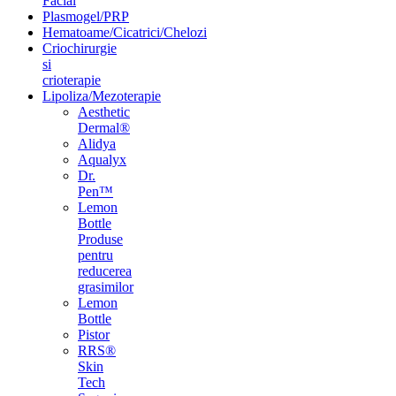
Facial
Plasmogel/PRP
Hematoame/Cicatrici/Chelozi
Criochirurgie
si
crioterapie
Lipoliza/Mezoterapie
Aesthetic
Dermal®
Alidya
Aqualyx
Dr.
Pen™
Lemon
Bottle
Produse
pentru
reducerea
grasimilor
Lemon
Bottle
Pistor
RRS®
Skin
Tech