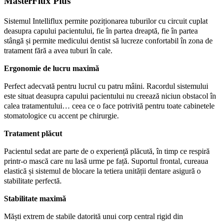
MasterFlux Plus
Sistemul Intelliflux permite poziționarea tuburilor cu circuit cuplat
deasupra capului pacientului, fie în partea dreaptă, fie în partea
stângă și permite medicului dentist să lucreze confortabil în zona de
tratament fără a avea tuburi în cale.
Ergonomie de lucru maximă
Perfect adecvată pentru lucrul cu patru mâini. Racordul sistemului
este situat deasupra capului pacientului nu creează niciun obstacol în
calea tratamentului… ceea ce o face potrivită pentru toate cabinetele
stomatologice cu accent pe chirurgie.
Tratament plăcut
Pacientul sedat are parte de o experiență plăcută, în timp ce respiră
printr-o mască care nu lasă urme pe față. Suportul frontal, cureaua
elastică și sistemul de blocare la tetiera unității dentare asigură o
stabilitate perfectă.
Stabilitate maximă
Măști extrem de stabile datorită unui corp central rigid din