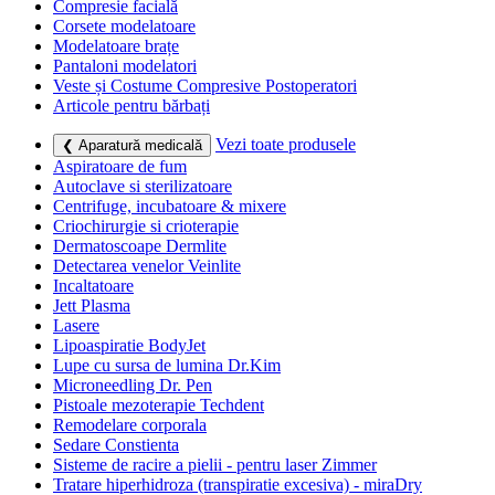
Compresie facială
Corsete modelatoare
Modelatoare brațe
Pantaloni modelatori
Veste și Costume Compresive Postoperatori
Articole pentru bărbați
Vezi toate produsele
❮ Aparatură medicală
Aspiratoare de fum
Autoclave si sterilizatoare
Centrifuge, incubatoare & mixere
Criochirurgie si crioterapie
Dermatoscoape Dermlite
Detectarea venelor Veinlite
Incaltatoare
Jett Plasma
Lasere
Lipoaspiratie BodyJet
Lupe cu sursa de lumina Dr.Kim
Microneedling Dr. Pen
Pistoale mezoterapie Techdent
Remodelare corporala
Sedare Constienta
Sisteme de racire a pielii - pentru laser Zimmer
Tratare hiperhidroza (transpiratie excesiva) - miraDry