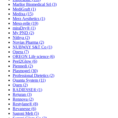
Marllor Biomedical Srl
(3)
MediGraft
(1)
Medixa
(15)
Merz Aesthetics
(1)
Meso-relle
(19)
miraDry®
(1)
My PND
(2)
Nithya
(2)
Novias Pharma
(2)
NUBWAY S&T Co
(1)
Opera
(7)
OREON Life science
(6)
Peel2Glow
(6)
Piennedi
(2)
Plasmogel
(30)
Professional Dietetics
(2)
Quanta System
(11)
Quen
(2)
RADIESSE®
(1)
Rejuran
(3)
Rennova
(2)
Restylane®
(8)
Revanesse
(6)
Sagoni Melt
(5)