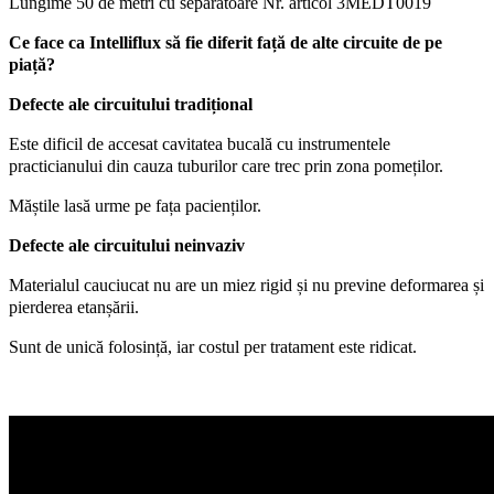
Lungime 50 de metri cu separatoare Nr. articol 3MEDT0019
Ce face ca Intelliflux să fie diferit față de alte circuite de pe
piață?
Defecte ale circuitului tradițional
Este dificil de accesat cavitatea bucală cu instrumentele
practicianului din cauza tuburilor care trec prin zona pomeților.
Măștile lasă urme pe fața pacienților.
Defecte ale circuitului neinvaziv
Materialul cauciucat nu are un miez rigid și nu previne deformarea și
pierderea etanșării.
Sunt de unică folosință, iar costul per tratament este ridicat.