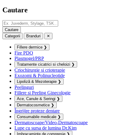
Cautare
Categorii
Branduri
✕
Fillere dermice
❯
Fire PDO
Plasmogel/PRP
Tratamente cicatrici si cheloizi
❯
Criochirurgie si crioterapie
Exozomi & Polinucleotide
Lipoliză & Mezoterapie
❯
Peelinguri
Fillere si Peeling Ginecologie
Ace, Canule & Seringi
❯
Dermatocosmetice
❯
Îngrijire proteze dentare
Consumabile medicale
❯
Dermatoscoape/Video-Dermatoscoape
Lupe cu sursa de lumina Dr.Kim
Imbracaminte de compresie
❯