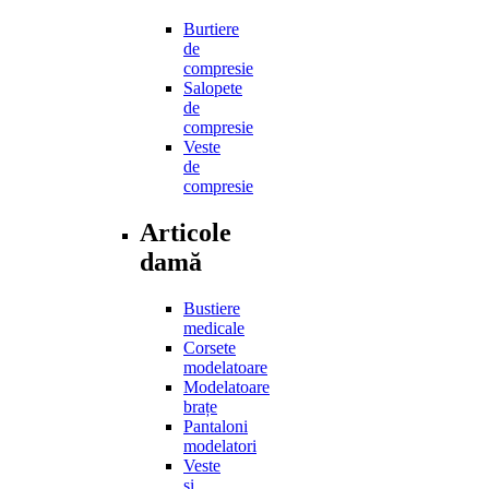
Burtiere
de
compresie
Salopete
de
compresie
Veste
de
compresie
Articole
damă
Bustiere
medicale
Corsete
modelatoare
Modelatoare
brațe
Pantaloni
modelatori
Veste
și