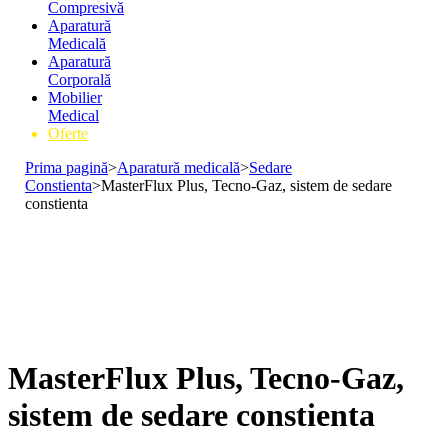
Compresivă
Aparatură
Medicală
Aparatură
Corporală
Mobilier
Medical
Oferte
Prima pagină
>
Aparatură medicală
>
Sedare
Constienta
>
MasterFlux Plus, Tecno-Gaz, sistem de sedare
constienta
MasterFlux Plus, Tecno-Gaz,
sistem de sedare constienta