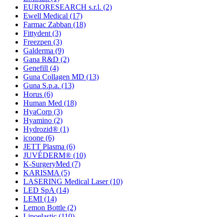
EURORESEARCH s.r.l.
(2)
Ewell Medical
(17)
Farmac Zabban
(18)
Fittydent
(3)
Freezpen
(3)
Galderma
(9)
Gana R&D
(2)
Genefill
(4)
Guna Collagen MD
(13)
Guna S.p.a.
(13)
Horus
(6)
Human Med
(18)
HyaCorp
(3)
Hyamino
(2)
Hydrozid®
(1)
icoone
(6)
JETT Plasma
(6)
JUVÉDERM®
(10)
K-SurgeryMed
(7)
KARISMA
(5)
LASERING Medical Laser
(10)
LED SpA
(14)
LEMI
(14)
Lemon Bottle
(2)
Lipoelastic
(110)