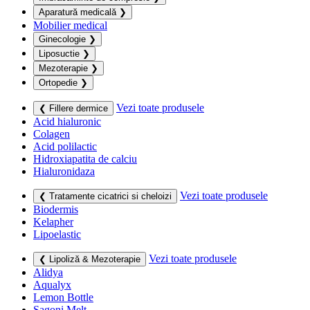
Aparatură medicală
❯
Mobilier medical
Ginecologie
❯
Liposuctie
❯
Mezoterapie
❯
Ortopedie
❯
Vezi toate produsele
❮ Fillere dermice
Acid hialuronic
Colagen
Acid polilactic
Hidroxiapatita de calciu
Hialuronidaza
Vezi toate produsele
❮ Tratamente cicatrici si cheloizi
Biodermis
Kelapher
Lipoelastic
Vezi toate produsele
❮ Lipoliză & Mezoterapie
Alidya
Aqualyx
Lemon Bottle
Sagoni Melt