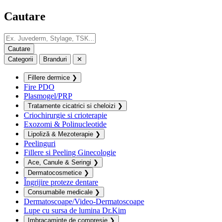
Cautare
Categorii
Branduri
✕
Fillere dermice
❯
Fire PDO
Plasmogel/PRP
Tratamente cicatrici si cheloizi
❯
Criochirurgie si crioterapie
Exozomi & Polinucleotide
Lipoliză & Mezoterapie
❯
Peelinguri
Fillere si Peeling Ginecologie
Ace, Canule & Seringi
❯
Dermatocosmetice
❯
Îngrijire proteze dentare
Consumabile medicale
❯
Dermatoscoape/Video-Dermatoscoape
Lupe cu sursa de lumina Dr.Kim
Imbracaminte de compresie
❯