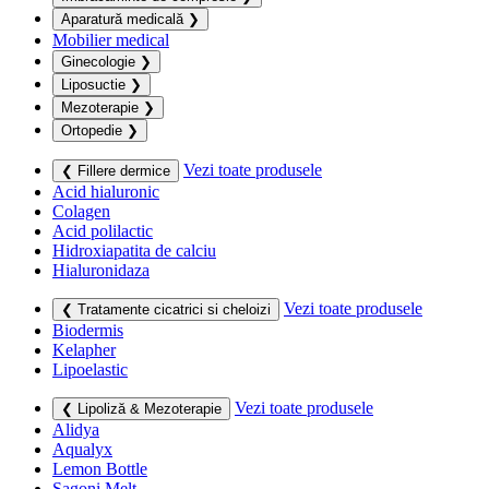
Aparatură medicală
❯
Mobilier medical
Ginecologie
❯
Liposuctie
❯
Mezoterapie
❯
Ortopedie
❯
Vezi toate produsele
❮ Fillere dermice
Acid hialuronic
Colagen
Acid polilactic
Hidroxiapatita de calciu
Hialuronidaza
Vezi toate produsele
❮ Tratamente cicatrici si cheloizi
Biodermis
Kelapher
Lipoelastic
Vezi toate produsele
❮ Lipoliză & Mezoterapie
Alidya
Aqualyx
Lemon Bottle
Sagoni Melt