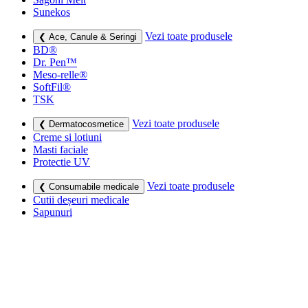
Sunekos
Vezi toate produsele
❮ Ace, Canule & Seringi
BD®
Dr. Pen™
Meso-relle®
SoftFil®
TSK
Vezi toate produsele
❮ Dermatocosmetice
Creme si lotiuni
Masti faciale
Protectie UV
Vezi toate produsele
❮ Consumabile medicale
Cutii deșeuri medicale
Sapunuri
Seringi
Leucoplast, Pansamente & Comprese
Vezi toate produsele
❮ Imbracaminte de compresie
Bustiere medicale
Centuri modelatoare
Ciorapi de compresie