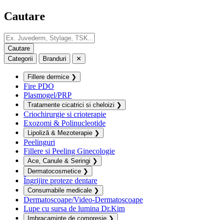
Cautare
Categorii
Branduri
✕
Fillere dermice
❯
Fire PDO
Plasmogel/PRP
Tratamente cicatrici si cheloizi
❯
Criochirurgie si crioterapie
Exozomi & Polinucleotide
Lipoliză & Mezoterapie
❯
Peelinguri
Fillere si Peeling Ginecologie
Ace, Canule & Seringi
❯
Dermatocosmetice
❯
Îngrijire proteze dentare
Consumabile medicale
❯
Dermatoscoape/Video-Dermatoscoape
Lupe cu sursa de lumina Dr.Kim
Imbracaminte de compresie
❯