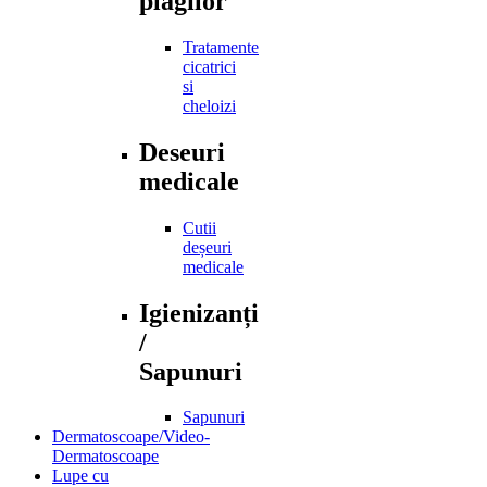
plagilor
Tratamente
cicatrici
si
cheloizi
Deseuri
medicale
Cutii
deșeuri
medicale
Igienizanți
/
Sapunuri
Sapunuri
Dermatoscoape/Video-
Dermatoscoape
Lupe cu