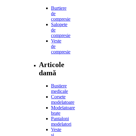
Burtiere
de
compresie
Salopete
de
compresie
Veste
de
compresie
Articole
damă
Bustiere
medicale
Corsete
modelatoare
Modelatoare
brațe
Pantaloni
modelatori
Veste
și