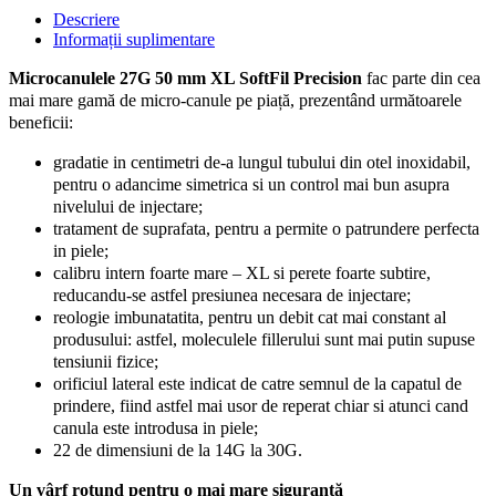
50mm
Descriere
XL,
Informații suplimentare
SoftFil
Precision
Microcanulele 27G 50 mm XL SoftFil Precision
fac parte din cea
quantity
mai mare gamă de micro-canule pe piață, prezentând următoarele
beneficii:
gradatie in centimetri de-a lungul tubului din otel inoxidabil,
pentru o adancime simetrica si un control mai bun asupra
nivelului de injectare;
tratament de suprafata, pentru a permite o patrundere perfecta
in piele;
calibru intern foarte mare – XL si perete foarte subtire,
reducandu-se astfel presiunea necesara de injectare;
reologie imbunatatita, pentru un debit cat mai constant al
produsului: astfel, moleculele fillerului sunt mai putin supuse
tensiunii fizice;
orificiul lateral este indicat de catre semnul de la capatul de
prindere, fiind astfel mai usor de reperat chiar si atunci cand
canula este introdusa in piele;
22 de dimensiuni de la 14G la 30G.
Un vârf rotund pentru o mai mare siguranță