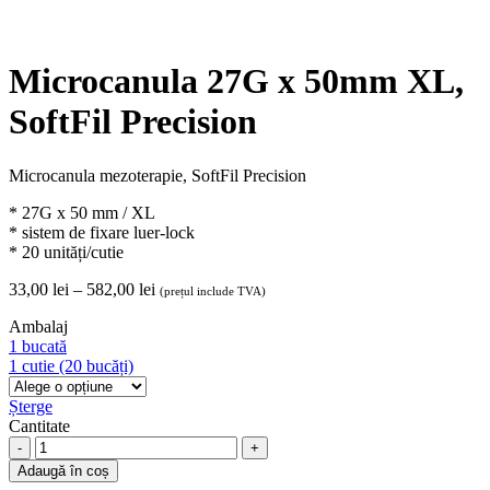
Microcanula 27G x 50mm XL,
SoftFil Precision
Microcanula mezoterapie, SoftFil Precision
* 27G x 50 mm / XL
* sistem de fixare luer-lock
* 20 unități/cutie
Interval
33,00
lei
–
582,00
lei
(prețul include TVA)
de
Ambalaj
prețuri:
1 bucată
33,00 lei
1 cutie (20 bucăți)
până
la
Șterge
582,00 lei
Cantitate
Microcanula
27G
Adaugă în coș
x