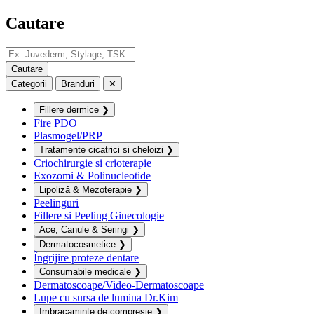
Cautare
Categorii
Branduri
✕
Fillere dermice
❯
Fire PDO
Plasmogel/PRP
Tratamente cicatrici si cheloizi
❯
Criochirurgie si crioterapie
Exozomi & Polinucleotide
Lipoliză & Mezoterapie
❯
Peelinguri
Fillere si Peeling Ginecologie
Ace, Canule & Seringi
❯
Dermatocosmetice
❯
Îngrijire proteze dentare
Consumabile medicale
❯
Dermatoscoape/Video-Dermatoscoape
Lupe cu sursa de lumina Dr.Kim
Imbracaminte de compresie
❯