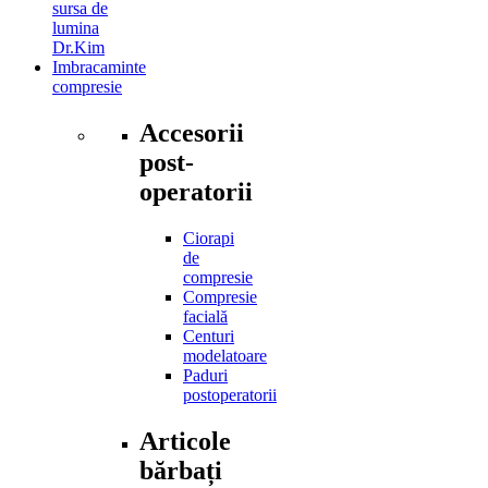
sursa de
lumina
Dr.Kim
Imbracaminte
compresie
Accesorii
post-
operatorii
Ciorapi
de
compresie
Compresie
facială
Centuri
modelatoare
Paduri
postoperatorii
Articole
bărbați