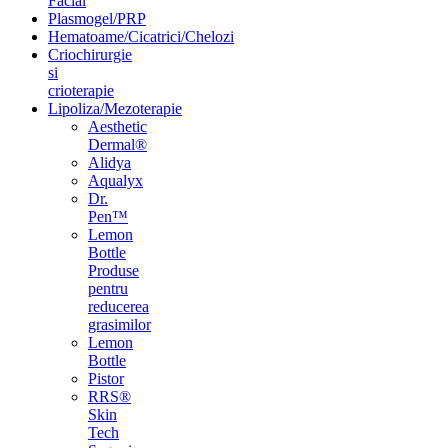
Facial
Plasmogel/PRP
Hematoame/Cicatrici/Chelozi
Criochirurgie
si
crioterapie
Lipoliza/Mezoterapie
Aesthetic
Dermal®
Alidya
Aqualyx
Dr.
Pen™
Lemon
Bottle
Produse
pentru
reducerea
grasimilor
Lemon
Bottle
Pistor
RRS®
Skin
Tech