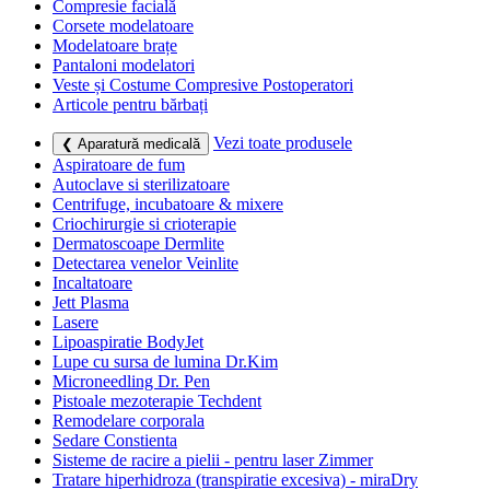
Compresie facială
Corsete modelatoare
Modelatoare brațe
Pantaloni modelatori
Veste și Costume Compresive Postoperatori
Articole pentru bărbați
Vezi toate produsele
❮ Aparatură medicală
Aspiratoare de fum
Autoclave si sterilizatoare
Centrifuge, incubatoare & mixere
Criochirurgie si crioterapie
Dermatoscoape Dermlite
Detectarea venelor Veinlite
Incaltatoare
Jett Plasma
Lasere
Lipoaspiratie BodyJet
Lupe cu sursa de lumina Dr.Kim
Microneedling Dr. Pen
Pistoale mezoterapie Techdent
Remodelare corporala
Sedare Constienta
Sisteme de racire a pielii - pentru laser Zimmer
Tratare hiperhidroza (transpiratie excesiva) - miraDry