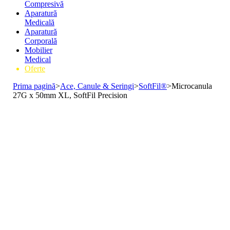
Compresivă
Aparatură
Medicală
Aparatură
Corporală
Mobilier
Medical
Oferte
Prima pagină
>
Ace, Canule & Seringi
>
SoftFil®
>
Microcanula
27G x 50mm XL, SoftFil Precision