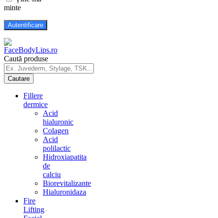
minte
Caută produse
Fillere
dermice
Acid
hialuronic
Colagen
Acid
polilactic
Hidroxiapatita
de
calciu
Biorevitalizante
Hialuronidaza
Fire
Lifting