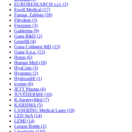
EURORESEARCH s.r.l.
(2)
Ewell Medical
(17)
Farmac Zabban
(18)
Fittydent
(3)
Freezpen
(3)
Galderma
(9)
Gana R&D
(2)
Genefill
(4)
Guna Collagen MD
(13)
Guna S.p.a.
(13)
Horus
(6)
Human Med
(18)
HyaCorp
(3)
Hyamino
(2)
Hydrozid®
(1)
icoone
(6)
JETT Plasma
(6)
JUVÉDERM®
(10)
K-SurgeryMed
(7)
KARISMA
(5)
LASERING Medical Laser
(10)
LED SpA
(14)
LEMI
(14)
Lemon Bottle
(2)
Lipoelastic
(110)