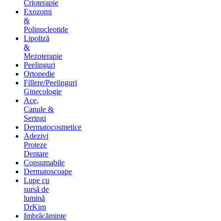
Crioterapie
Exozomi
&
Polinucleotide
Lipoliză
&
Mezoterapie
Peelinguri
Ortopedie
Fillere/Peelinguri
Ginecologie
Ace,
Canule &
Seringi
Dermatocosmetice
Adezivi
Proteze
Dentare
Consumabile
Dermatoscoape
Lupe cu
sursă de
lumină
DrKim
Imbrăcăminte