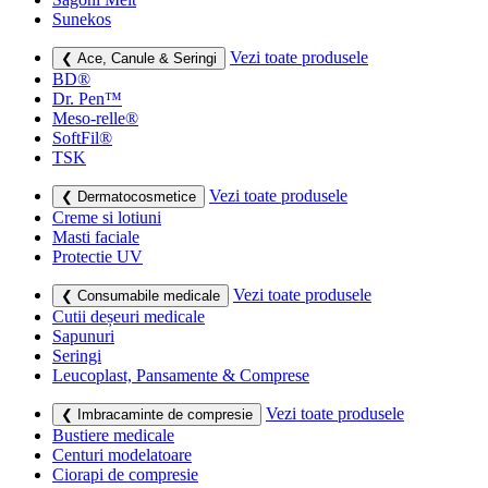
Sunekos
Vezi toate produsele
❮ Ace, Canule & Seringi
BD®
Dr. Pen™
Meso-relle®
SoftFil®
TSK
Vezi toate produsele
❮ Dermatocosmetice
Creme si lotiuni
Masti faciale
Protectie UV
Vezi toate produsele
❮ Consumabile medicale
Cutii deșeuri medicale
Sapunuri
Seringi
Leucoplast, Pansamente & Comprese
Vezi toate produsele
❮ Imbracaminte de compresie
Bustiere medicale
Centuri modelatoare
Ciorapi de compresie