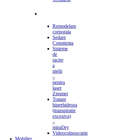
Remodelare
corporala
Sedare
Constienta
Sisteme
de
racire
a
pielii
–
pentru
laser
Zimmer
Tratare
hiperhidroza
(transpiratie
excesiva)
–
miraDry
Videocolposcopie
Mobilier