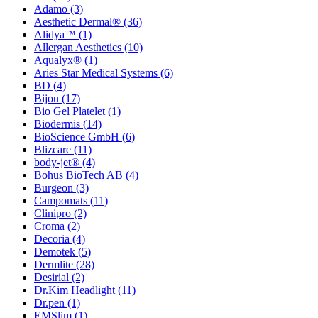
Adamo
(3)
Aesthetic Dermal®
(36)
Alidya™
(1)
Allergan Aesthetics
(10)
Aqualyx®
(1)
Aries Star Medical Systems
(6)
BD
(4)
Bijou
(17)
Bio Gel Platelet
(1)
Biodermis
(14)
BioScience GmbH
(6)
Blizcare
(11)
body-jet®
(4)
Bohus BioTech AB
(4)
Burgeon
(3)
Campomats
(11)
Clinipro
(2)
Croma
(2)
Decoria
(4)
Demotek
(5)
Dermlite
(28)
Desirial
(2)
Dr.Kim Headlight
(11)
Dr.pen
(1)
EMSlim
(1)