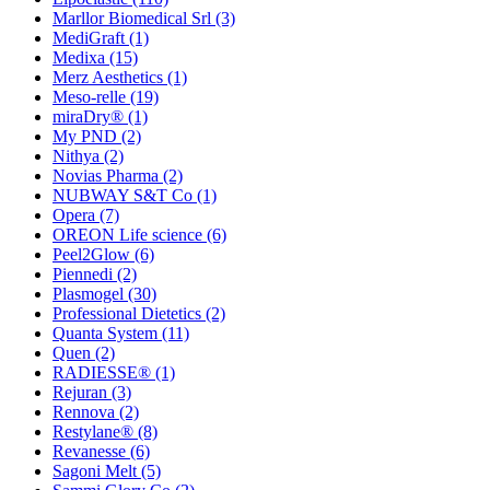
Marllor Biomedical Srl
(3)
MediGraft
(1)
Medixa
(15)
Merz Aesthetics
(1)
Meso-relle
(19)
miraDry®
(1)
My PND
(2)
Nithya
(2)
Novias Pharma
(2)
NUBWAY S&T Co
(1)
Opera
(7)
OREON Life science
(6)
Peel2Glow
(6)
Piennedi
(2)
Plasmogel
(30)
Professional Dietetics
(2)
Quanta System
(11)
Quen
(2)
RADIESSE®
(1)
Rejuran
(3)
Rennova
(2)
Restylane®
(8)
Revanesse
(6)
Sagoni Melt
(5)