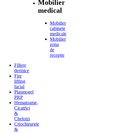
Mobilier
medical
Mobilier
cabinete
medicale
Mobilier
zona
de
recepție
Fillere
dermice
Fire
lifting
facial
Plasmogel
PRP
Hematoame,
Cicatrici
&
Cheloizi
Criochirurgie
&