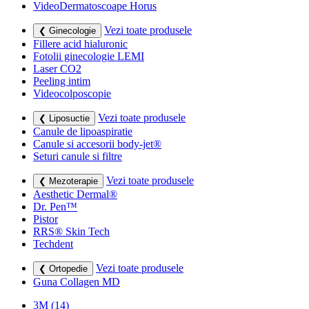
VideoDermatoscoape Horus
Vezi toate produsele
❮ Ginecologie
Fillere acid hialuronic
Fotolii ginecologie LEMI
Laser CO2
Peeling intim
Videocolposcopie
Vezi toate produsele
❮ Liposuctie
Canule de lipoaspiratie
Canule si accesorii body-jet®
Seturi canule si filtre
Vezi toate produsele
❮ Mezoterapie
Aesthetic Dermal®
Dr. Pen™
Pistor
RRS® Skin Tech
Techdent
Vezi toate produsele
❮ Ortopedie
Guna Collagen MD
3M
(14)