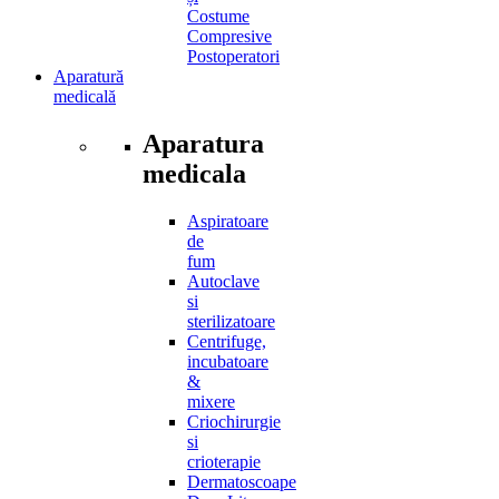
Costume
Compresive
Postoperatori
Aparatură
medicală
Aparatura
medicala
Aspiratoare
de
fum
Autoclave
si
sterilizatoare
Centrifuge,
incubatoare
&
mixere
Criochirurgie
si
crioterapie
Dermatoscoape