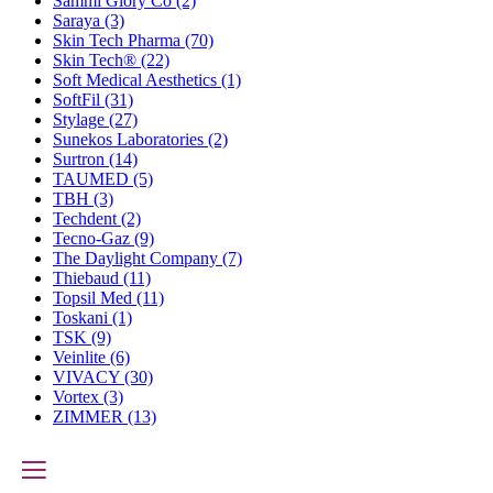
Sammi Glory Co
(2)
Saraya
(3)
Skin Tech Pharma
(70)
Skin Tech®
(22)
Soft Medical Aesthetics
(1)
SoftFil
(31)
Stylage
(27)
Sunekos Laboratories
(2)
Surtron
(14)
TAUMED
(5)
TBH
(3)
Techdent
(2)
Tecno-Gaz
(9)
The Daylight Company
(7)
Thiebaud
(11)
Topsil Med
(11)
Toskani
(1)
TSK
(9)
Veinlite
(6)
VIVACY
(30)
Vortex
(3)
ZIMMER
(13)