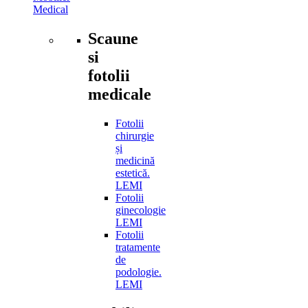
Medical
Scaune
si
fotolii
medicale
Fotolii
chirurgie
și
medicină
estetică.
LEMI
Fotolii
ginecologie
LEMI
Fotolii
tratamente
de
podologie.
LEMI