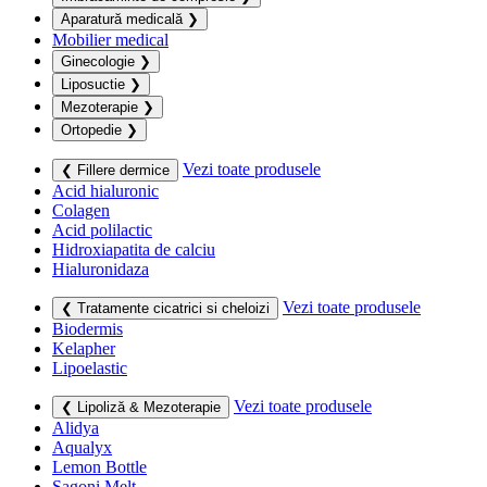
Aparatură medicală
❯
Mobilier medical
Ginecologie
❯
Liposuctie
❯
Mezoterapie
❯
Ortopedie
❯
Vezi toate produsele
❮ Fillere dermice
Acid hialuronic
Colagen
Acid polilactic
Hidroxiapatita de calciu
Hialuronidaza
Vezi toate produsele
❮ Tratamente cicatrici si cheloizi
Biodermis
Kelapher
Lipoelastic
Vezi toate produsele
❮ Lipoliză & Mezoterapie
Alidya
Aqualyx
Lemon Bottle
Sagoni Melt