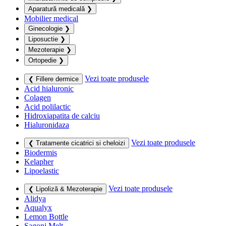
Aparatură medicală
❯
Mobilier medical
Ginecologie
❯
Liposuctie
❯
Mezoterapie
❯
Ortopedie
❯
Vezi toate produsele
❮ Fillere dermice
Acid hialuronic
Colagen
Acid polilactic
Hidroxiapatita de calciu
Hialuronidaza
Vezi toate produsele
❮ Tratamente cicatrici si cheloizi
Biodermis
Kelapher
Lipoelastic
Vezi toate produsele
❮ Lipoliză & Mezoterapie
Alidya
Aqualyx
Lemon Bottle
Sagoni Melt