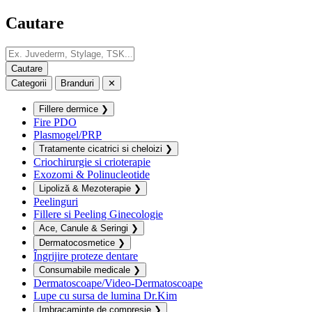
Cautare
Categorii
Branduri
✕
Fillere dermice
❯
Fire PDO
Plasmogel/PRP
Tratamente cicatrici si cheloizi
❯
Criochirurgie si crioterapie
Exozomi & Polinucleotide
Lipoliză & Mezoterapie
❯
Peelinguri
Fillere si Peeling Ginecologie
Ace, Canule & Seringi
❯
Dermatocosmetice
❯
Îngrijire proteze dentare
Consumabile medicale
❯
Dermatoscoape/Video-Dermatoscoape
Lupe cu sursa de lumina Dr.Kim
Imbracaminte de compresie
❯