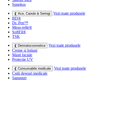
Sunekos
Vezi toate produsele
❮ Ace, Canule & Seringi
BD®
Dr. Pen™
Meso-relle®
SoftFil®
TSK
Vezi toate produsele
❮ Dermatocosmetice
Creme si lotiuni
Masti faciale
Protectie UV
Vezi toate produsele
❮ Consumabile medicale
Cutii deșeuri medicale
Sapunuri
Seringi
Leucoplast, Pansamente & Comprese
Vezi toate produsele
❮ Imbracaminte de compresie
Bustiere medicale
Centuri modelatoare
Ciorapi de compresie