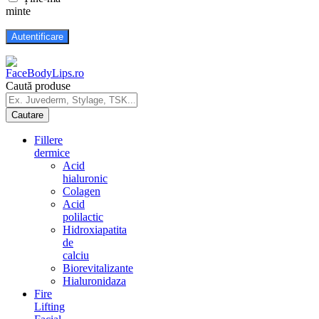
minte
Caută produse
Fillere
dermice
Acid
hialuronic
Colagen
Acid
polilactic
Hidroxiapatita
de
calciu
Biorevitalizante
Hialuronidaza
Fire
Lifting