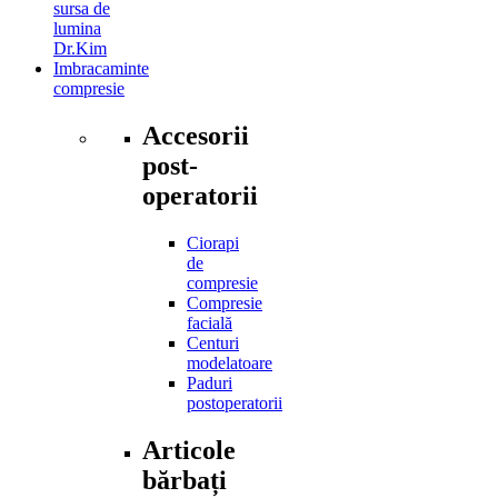
sursa de
lumina
Dr.Kim
Imbracaminte
compresie
Accesorii
post-
operatorii
Ciorapi
de
compresie
Compresie
facială
Centuri
modelatoare
Paduri
postoperatorii
Articole
bărbați