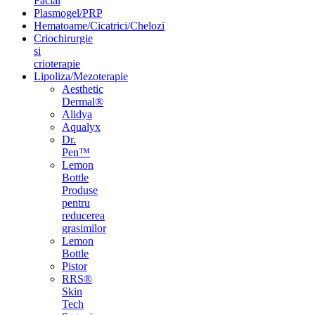
Facial
Plasmogel/PRP
Hematoame/Cicatrici/Chelozi
Criochirurgie
si
crioterapie
Lipoliza/Mezoterapie
Aesthetic
Dermal®
Alidya
Aqualyx
Dr.
Pen™
Lemon
Bottle
Produse
pentru
reducerea
grasimilor
Lemon
Bottle
Pistor
RRS®
Skin
Tech