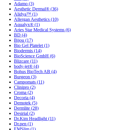
Adamo
(3)
Aesthetic Dermal®
(36)
Alidya™
(1)
Allergan Aesthetics
(10)
Aqualyx®
(1)
Aries Star Medical Systems
(6)
BD
(4)
Bijou
(17)
Bio Gel Platelet
(1)
Biodermis
(14)
BioScience GmbH
(6)
Blizcare
(11)
body-jet®
(4)
Bohus BioTech AB
(4)
Burgeon
(3)
Campomats
(11)
Clinipro
(2)
Croma
(2)
Decoria
(4)
Demotek
(5)
Dermlite
(28)
Desirial
(2)
Dr.Kim Headlight
(11)
Dr.pen
(1)
EMSlim
(1)