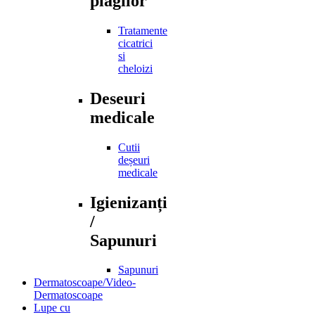
plagilor
Tratamente
cicatrici
si
cheloizi
Deseuri
medicale
Cutii
deșeuri
medicale
Igienizanți
/
Sapunuri
Sapunuri
Dermatoscoape/Video-
Dermatoscoape
Lupe cu