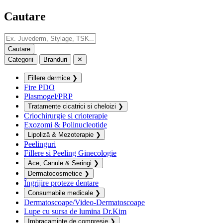
Cautare
Categorii
Branduri
✕
Fillere dermice
❯
Fire PDO
Plasmogel/PRP
Tratamente cicatrici si cheloizi
❯
Criochirurgie si crioterapie
Exozomi & Polinucleotide
Lipoliză & Mezoterapie
❯
Peelinguri
Fillere si Peeling Ginecologie
Ace, Canule & Seringi
❯
Dermatocosmetice
❯
Îngrijire proteze dentare
Consumabile medicale
❯
Dermatoscoape/Video-Dermatoscoape
Lupe cu sursa de lumina Dr.Kim
Imbracaminte de compresie
❯