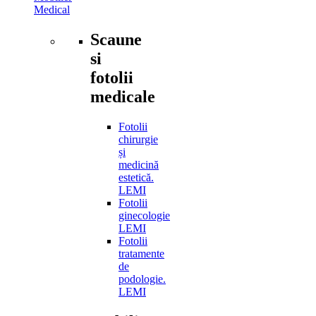
Medical
Scaune
si
fotolii
medicale
Fotolii
chirurgie
și
medicină
estetică.
LEMI
Fotolii
ginecologie
LEMI
Fotolii
tratamente
de
podologie.
LEMI