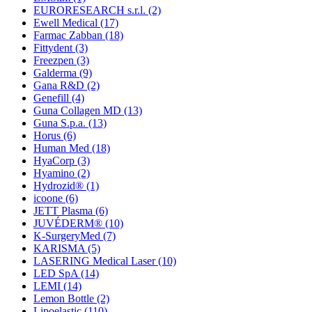
EURORESEARCH s.r.l.
(2)
Ewell Medical
(17)
Farmac Zabban
(18)
Fittydent
(3)
Freezpen
(3)
Galderma
(9)
Gana R&D
(2)
Genefill
(4)
Guna Collagen MD
(13)
Guna S.p.a.
(13)
Horus
(6)
Human Med
(18)
HyaCorp
(3)
Hyamino
(2)
Hydrozid®
(1)
icoone
(6)
JETT Plasma
(6)
JUVÉDERM®
(10)
K-SurgeryMed
(7)
KARISMA
(5)
LASERING Medical Laser
(10)
LED SpA
(14)
LEMI
(14)
Lemon Bottle
(2)
Lipoelastic
(110)