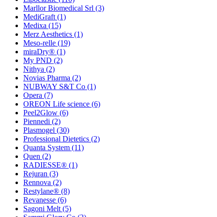
Marllor Biomedical Srl
(3)
MediGraft
(1)
Medixa
(15)
Merz Aesthetics
(1)
Meso-relle
(19)
miraDry®
(1)
My PND
(2)
Nithya
(2)
Novias Pharma
(2)
NUBWAY S&T Co
(1)
Opera
(7)
OREON Life science
(6)
Peel2Glow
(6)
Piennedi
(2)
Plasmogel
(30)
Professional Dietetics
(2)
Quanta System
(11)
Quen
(2)
RADIESSE®
(1)
Rejuran
(3)
Rennova
(2)
Restylane®
(8)
Revanesse
(6)
Sagoni Melt
(5)