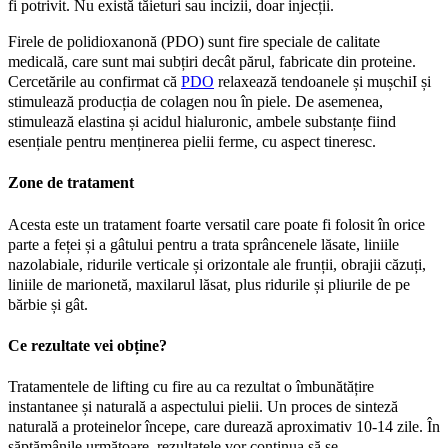
fi potrivit. Nu există tăieturi sau incizii, doar injecții.
Firele de polidioxanonă (PDO) sunt fire speciale de calitate
medicală, care sunt mai subțiri decât părul, fabricate din proteine.
Cercetările au confirmat că
PDO
relaxează tendoanele și mușchiI și
stimulează producția de colagen nou în piele. De asemenea,
stimulează elastina și acidul hialuronic, ambele substanțe fiind
esențiale pentru menținerea pielii ferme, cu aspect tineresc.
Zone de tratament
Acesta este un tratament foarte versatil care poate fi folosit în orice
parte a feței și a gâtului pentru a trata sprâncenele lăsate, liniile
nazolabiale, ridurile verticale și orizontale ale frunții, obrajii căzuți,
liniile de marionetă, maxilarul lăsat, plus ridurile și pliurile de pe
bărbie și gât.
Ce rezultate vei obține?
Tratamentele de lifting cu fire au ca rezultat o îmbunătățire
instantanee și naturală a aspectului pielii. Un proces de sinteză
naturală a proteinelor începe, care durează aproximativ 10-14 zile. În
săptămânile următoare, rezultatele vor continua să se