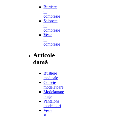
Burtiere
de
compresie
Salopete
de
compresie
Veste
de
compresie
Articole
damă
Bustiere
medicale
Corsete
modelatoare
Modelatoare
brațe
Pantaloni
modelatori
Veste
și