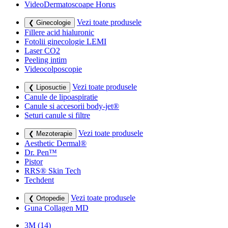
VideoDermatoscoape Horus
Vezi toate produsele
❮ Ginecologie
Fillere acid hialuronic
Fotolii ginecologie LEMI
Laser CO2
Peeling intim
Videocolposcopie
Vezi toate produsele
❮ Liposuctie
Canule de lipoaspiratie
Canule si accesorii body-jet®
Seturi canule si filtre
Vezi toate produsele
❮ Mezoterapie
Aesthetic Dermal®
Dr. Pen™
Pistor
RRS® Skin Tech
Techdent
Vezi toate produsele
❮ Ortopedie
Guna Collagen MD
3M
(14)