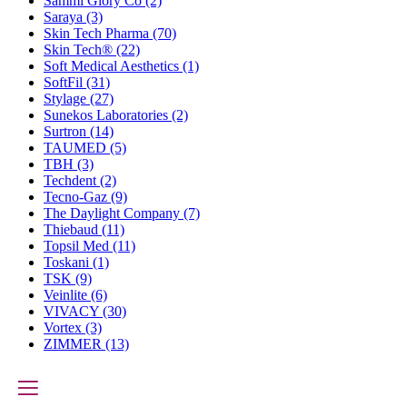
Sammi Glory Co
(2)
Saraya
(3)
Skin Tech Pharma
(70)
Skin Tech®
(22)
Soft Medical Aesthetics
(1)
SoftFil
(31)
Stylage
(27)
Sunekos Laboratories
(2)
Surtron
(14)
TAUMED
(5)
TBH
(3)
Techdent
(2)
Tecno-Gaz
(9)
The Daylight Company
(7)
Thiebaud
(11)
Topsil Med
(11)
Toskani
(1)
TSK
(9)
Veinlite
(6)
VIVACY
(30)
Vortex
(3)
ZIMMER
(13)