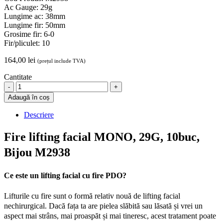
Ac Gauge: 29g
Lungime ac: 38mm
Lungime fir: 50mm
Grosime fir: 6-0
Fir/pliculet: 10
164,00
lei
(prețul include TVA)
Cantitate
Fire
lifting
Adaugă în coș
facial
MONO,
Descriere
29G,
10buc,
Fire lifting facial MONO, 29G, 10buc,
Bijou
M2938
Bijou M2938
quantity
Ce este un lifting facial cu fire PDO?
Lifturile cu fire sunt o formă relativ nouă de lifting facial
nechirurgical. Dacă fața ta are pielea slăbită sau lăsată și vrei un
aspect mai strâns, mai proaspăt și mai tineresc, acest tratament poate