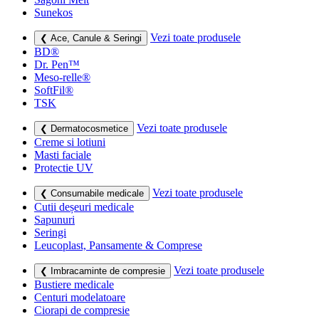
Sunekos
Vezi toate produsele
❮ Ace, Canule & Seringi
BD®
Dr. Pen™
Meso-relle®
SoftFil®
TSK
Vezi toate produsele
❮ Dermatocosmetice
Creme si lotiuni
Masti faciale
Protectie UV
Vezi toate produsele
❮ Consumabile medicale
Cutii deșeuri medicale
Sapunuri
Seringi
Leucoplast, Pansamente & Comprese
Vezi toate produsele
❮ Imbracaminte de compresie
Bustiere medicale
Centuri modelatoare
Ciorapi de compresie