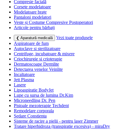
Compresie facială
Corsete modelatoare
Modelatoare brațe
Pantaloni modelatori
Veste și Costume Compresive Postoperatori
Articole pentru bărbați
Vezi toate produsele
❮ Aparatură medicală
Aspiratoare de fum
Autoclave si sterilizatoare
Centrifuge, incubatoare & mixere
Criochirurgie si crioterapie
Dermatoscoape Dermlite
Detectarea venelor Veinlite
Incaltatoare
Jett Plasma
Lasere
Lipoaspiratie BodyJet
Lupe cu sursa de lumina Dr.Kim
Microneedling Dr. Pen
Pistoale mezoterapie Techdent
Remodelare corporala
Sedare Constienta
Sisteme de racire a pielii - pentru laser Zimmer
Tratare hiperhidroza (transpiratie excesiva) - miraDry