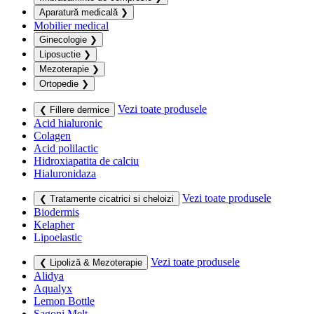
Aparatură medicală
❯
Mobilier medical
Ginecologie
❯
Liposuctie
❯
Mezoterapie
❯
Ortopedie
❯
Vezi toate produsele
❮ Fillere dermice
Acid hialuronic
Colagen
Acid polilactic
Hidroxiapatita de calciu
Hialuronidaza
Vezi toate produsele
❮ Tratamente cicatrici si cheloizi
Biodermis
Kelapher
Lipoelastic
Vezi toate produsele
❮ Lipoliză & Mezoterapie
Alidya
Aqualyx
Lemon Bottle
Sagoni Melt