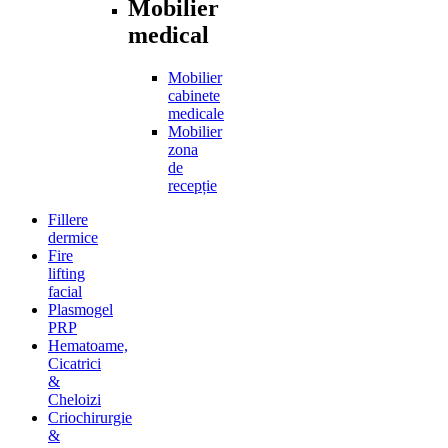
Mobilier
medical
Mobilier
cabinete
medicale
Mobilier
zona
de
recepție
Fillere
dermice
Fire
lifting
facial
Plasmogel
PRP
Hematoame,
Cicatrici
&
Cheloizi
Criochirurgie
&