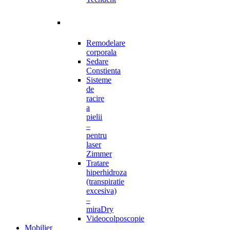
Remodelare
corporala
Sedare
Constienta
Sisteme
de
racire
a
pielii
–
pentru
laser
Zimmer
Tratare
hiperhidroza
(transpiratie
excesiva)
–
miraDry
Videocolposcopie
Mobilier