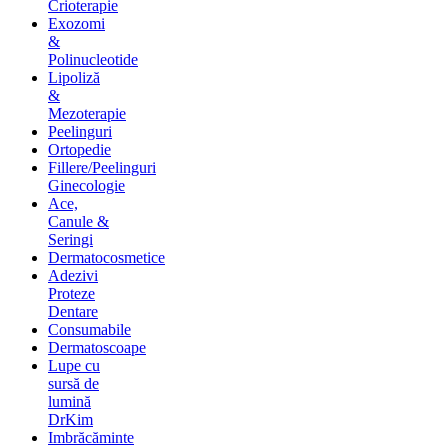
Crioterapie
Exozomi
&
Polinucleotide
Lipoliză
&
Mezoterapie
Peelinguri
Ortopedie
Fillere/Peelinguri
Ginecologie
Ace,
Canule &
Seringi
Dermatocosmetice
Adezivi
Proteze
Dentare
Consumabile
Dermatoscoape
Lupe cu
sursă de
lumină
DrKim
Imbrăcăminte