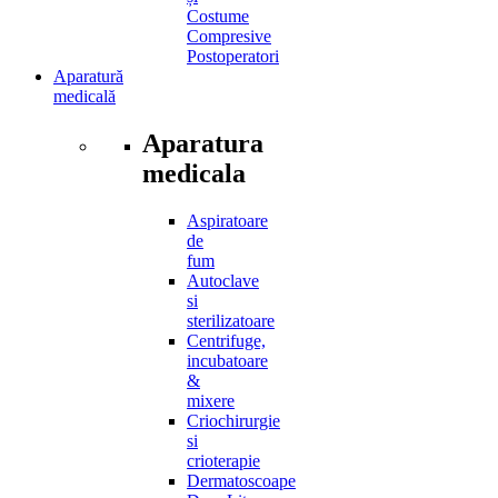
Costume
Compresive
Postoperatori
Aparatură
medicală
Aparatura
medicala
Aspiratoare
de
fum
Autoclave
si
sterilizatoare
Centrifuge,
incubatoare
&
mixere
Criochirurgie
si
crioterapie
Dermatoscoape