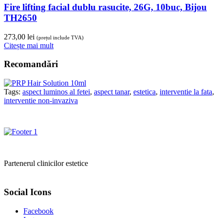
Fire lifting facial dublu rasucite, 26G, 10buc, Bijou
TH2650
273,00
lei
(prețul include TVA)
Citește mai mult
Recomandări
Tags:
aspect luminos al fetei
,
aspect tanar
,
estetica
,
interventie la fata
,
interventie non-invaziva
Partenerul clinicilor estetice
Social Icons
Facebook