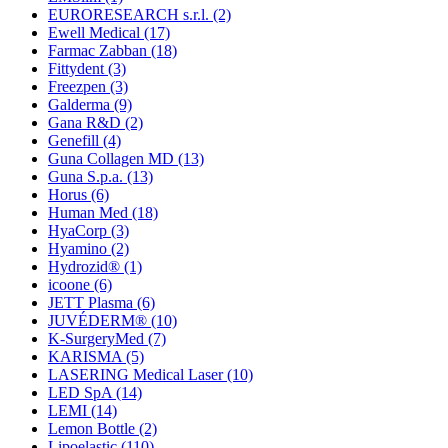
EURORESEARCH s.r.l.
(2)
Ewell Medical
(17)
Farmac Zabban
(18)
Fittydent
(3)
Freezpen
(3)
Galderma
(9)
Gana R&D
(2)
Genefill
(4)
Guna Collagen MD
(13)
Guna S.p.a.
(13)
Horus
(6)
Human Med
(18)
HyaCorp
(3)
Hyamino
(2)
Hydrozid®
(1)
icoone
(6)
JETT Plasma
(6)
JUVÉDERM®
(10)
K-SurgeryMed
(7)
KARISMA
(5)
LASERING Medical Laser
(10)
LED SpA
(14)
LEMI
(14)
Lemon Bottle
(2)
Lipoelastic
(110)