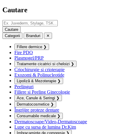
Cautare
Categorii
Branduri
✕
Fillere dermice
❯
Fire PDO
Plasmogel/PRP
Tratamente cicatrici si cheloizi
❯
Criochirurgie si crioterapie
Exozomi & Polinucleotide
Lipoliză & Mezoterapie
❯
Peelinguri
Fillere si Peeling Ginecologie
Ace, Canule & Seringi
❯
Dermatocosmetice
❯
Îngrijire proteze dentare
Consumabile medicale
❯
Dermatoscoape/Video-Dermatoscoape
Lupe cu sursa de lumina Dr.Kim
Imbracaminte de compresie
❯