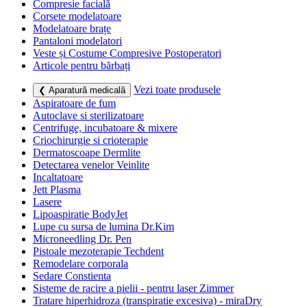
Compresie facială
Corsete modelatoare
Modelatoare brațe
Pantaloni modelatori
Veste și Costume Compresive Postoperatori
Articole pentru bărbați
Vezi toate produsele
❮ Aparatură medicală
Aspiratoare de fum
Autoclave si sterilizatoare
Centrifuge, incubatoare & mixere
Criochirurgie si crioterapie
Dermatoscoape Dermlite
Detectarea venelor Veinlite
Incaltatoare
Jett Plasma
Lasere
Lipoaspiratie BodyJet
Lupe cu sursa de lumina Dr.Kim
Microneedling Dr. Pen
Pistoale mezoterapie Techdent
Remodelare corporala
Sedare Constienta
Sisteme de racire a pielii - pentru laser Zimmer
Tratare hiperhidroza (transpiratie excesiva) - miraDry