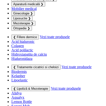
Aparatură medicală
❯
Mobilier medical
Ginecologie
❯
Liposuctie
❯
Mezoterapie
❯
Ortopedie
❯
Vezi toate produsele
❮ Fillere dermice
Acid hialuronic
Colagen
Acid polilactic
Hidroxiapatita de calciu
Hialuronidaza
Vezi toate produsele
❮ Tratamente cicatrici si cheloizi
Biodermis
Kelapher
Lipoelastic
Vezi toate produsele
❮ Lipoliză & Mezoterapie
Alidya
Aqualyx
Lemon Bottle
Sagoni Melt