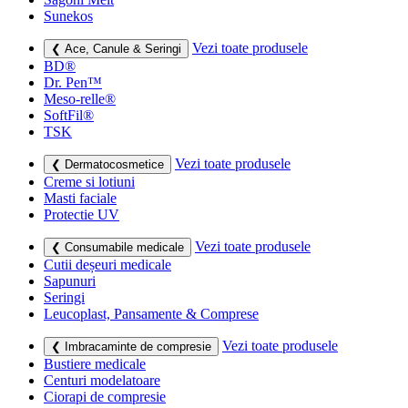
Sunekos
Vezi toate produsele
❮ Ace, Canule & Seringi
BD®
Dr. Pen™
Meso-relle®
SoftFil®
TSK
Vezi toate produsele
❮ Dermatocosmetice
Creme si lotiuni
Masti faciale
Protectie UV
Vezi toate produsele
❮ Consumabile medicale
Cutii deșeuri medicale
Sapunuri
Seringi
Leucoplast, Pansamente & Comprese
Vezi toate produsele
❮ Imbracaminte de compresie
Bustiere medicale
Centuri modelatoare
Ciorapi de compresie