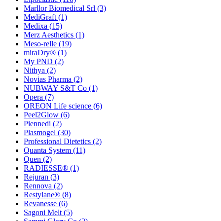
Marllor Biomedical Srl
(3)
MediGraft
(1)
Medixa
(15)
Merz Aesthetics
(1)
Meso-relle
(19)
miraDry®
(1)
My PND
(2)
Nithya
(2)
Novias Pharma
(2)
NUBWAY S&T Co
(1)
Opera
(7)
OREON Life science
(6)
Peel2Glow
(6)
Piennedi
(2)
Plasmogel
(30)
Professional Dietetics
(2)
Quanta System
(11)
Quen
(2)
RADIESSE®
(1)
Rejuran
(3)
Rennova
(2)
Restylane®
(8)
Revanesse
(6)
Sagoni Melt
(5)