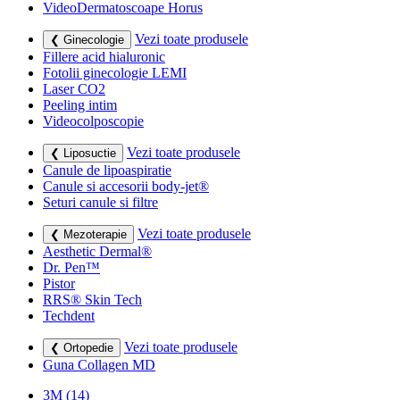
VideoDermatoscoape Horus
Vezi toate produsele
❮ Ginecologie
Fillere acid hialuronic
Fotolii ginecologie LEMI
Laser CO2
Peeling intim
Videocolposcopie
Vezi toate produsele
❮ Liposuctie
Canule de lipoaspiratie
Canule si accesorii body-jet®
Seturi canule si filtre
Vezi toate produsele
❮ Mezoterapie
Aesthetic Dermal®
Dr. Pen™
Pistor
RRS® Skin Tech
Techdent
Vezi toate produsele
❮ Ortopedie
Guna Collagen MD
3M
(14)