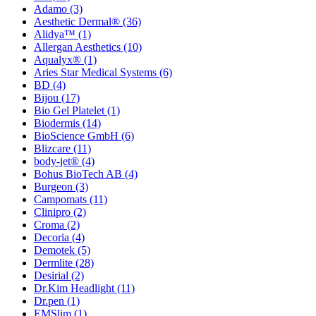
Adamo
(3)
Aesthetic Dermal®
(36)
Alidya™
(1)
Allergan Aesthetics
(10)
Aqualyx®
(1)
Aries Star Medical Systems
(6)
BD
(4)
Bijou
(17)
Bio Gel Platelet
(1)
Biodermis
(14)
BioScience GmbH
(6)
Blizcare
(11)
body-jet®
(4)
Bohus BioTech AB
(4)
Burgeon
(3)
Campomats
(11)
Clinipro
(2)
Croma
(2)
Decoria
(4)
Demotek
(5)
Dermlite
(28)
Desirial
(2)
Dr.Kim Headlight
(11)
Dr.pen
(1)
EMSlim
(1)