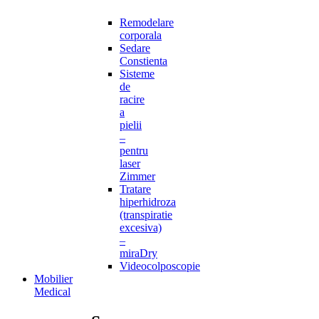
Remodelare
corporala
Sedare
Constienta
Sisteme
de
racire
a
pielii
–
pentru
laser
Zimmer
Tratare
hiperhidroza
(transpiratie
excesiva)
–
miraDry
Videocolposcopie
Mobilier
Medical