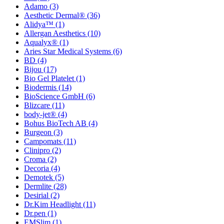
Adamo
(3)
Aesthetic Dermal®
(36)
Alidya™
(1)
Allergan Aesthetics
(10)
Aqualyx®
(1)
Aries Star Medical Systems
(6)
BD
(4)
Bijou
(17)
Bio Gel Platelet
(1)
Biodermis
(14)
BioScience GmbH
(6)
Blizcare
(11)
body-jet®
(4)
Bohus BioTech AB
(4)
Burgeon
(3)
Campomats
(11)
Clinipro
(2)
Croma
(2)
Decoria
(4)
Demotek
(5)
Dermlite
(28)
Desirial
(2)
Dr.Kim Headlight
(11)
Dr.pen
(1)
EMSlim
(1)