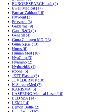
EURORESEARCH s.r.l.
(2)
Ewell Medical
(17)
Farmac Zabban
(18)
Fittydent
(3)
Freezpen
(3)
Galderma
(9)
Gana R&D
(2)
Genefill
(4)
Guna Collagen MD
(13)
Guna S.p.a.
(13)
Horus
(6)
Human Med
(18)
HyaCorp
(3)
Hyamino
(2)
Hydrozid®
(1)
icoone
(6)
JETT Plasma
(6)
JUVÉDERM®
(10)
K-SurgeryMed
(7)
KARISMA
(5)
LASERING Medical Laser
(10)
LED SpA
(14)
LEMI
(14)
Lemon Bottle
(2)
Lipoelastic
(110)