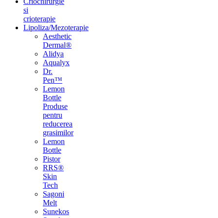
Criochirurgie
si
crioterapie
Lipoliza/Mezoterapie
Aesthetic
Dermal®
Alidya
Aqualyx
Dr.
Pen™
Lemon
Bottle
Produse
pentru
reducerea
grasimilor
Lemon
Bottle
Pistor
RRS®
Skin
Tech
Sagoni
Melt
Sunekos