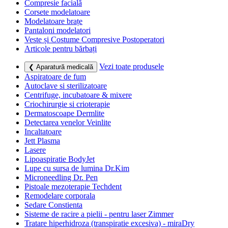
Compresie facială
Corsete modelatoare
Modelatoare brațe
Pantaloni modelatori
Veste și Costume Compresive Postoperatori
Articole pentru bărbați
Vezi toate produsele
❮ Aparatură medicală
Aspiratoare de fum
Autoclave si sterilizatoare
Centrifuge, incubatoare & mixere
Criochirurgie si crioterapie
Dermatoscoape Dermlite
Detectarea venelor Veinlite
Incaltatoare
Jett Plasma
Lasere
Lipoaspiratie BodyJet
Lupe cu sursa de lumina Dr.Kim
Microneedling Dr. Pen
Pistoale mezoterapie Techdent
Remodelare corporala
Sedare Constienta
Sisteme de racire a pielii - pentru laser Zimmer
Tratare hiperhidroza (transpiratie excesiva) - miraDry