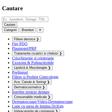
Cautare
Categorii
Branduri
✕
Fillere dermice
❯
Fire PDO
Plasmogel/PRP
Tratamente cicatrici si cheloizi
❯
Criochirurgie si crioterapie
Exozomi & Polinucleotide
Lipoliză & Mezoterapie
❯
Peelinguri
Fillere si Peeling Ginecologie
Ace, Canule & Seringi
❯
Dermatocosmetice
❯
Îngrijire proteze dentare
Consumabile medicale
❯
Dermatoscoape/Video-Dermatoscoape
Lupe cu sursa de lumina Dr.Kim
Imbracaminte de compresie
❯