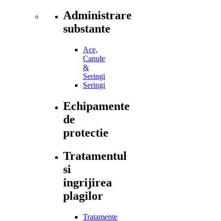
Administrare
substante
Ace,
Canule
&
Seringi
Seringi
Echipamente
de
protectie
Tratamentul
si
ingrijirea
plagilor
Tratamente