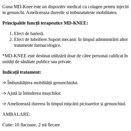
Guna MD-Knee este un dispozitiv medical cu colagen pentru injectii
in genunchi. Amelioreaza durerile si imbunatateste mobilitatea.
Principalele funcții terapeutice MD-KNEE:
Efect de barieră.
Efect de lubrifiere.Suport mecanic în timpul administrării altor
tratamente farmacologice.
*MD-KNEE este destinat utilizării doar de către personal calificat în
unități de sănătate publice sau private.
Indicații tratament:
➩
Îmbunătățirea mobilității genunchiului.
➩
Ajută la întinderea mușchilor.
➩
Ameliorează durerea în timpul mișcării picioarelor și genunchiul.
AMBALARE:
Cutie: 10 flacoane, 2 ml fiecare