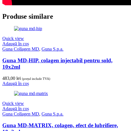
Produse similare
Quick view
Adaugă în coș
Guna Collagen MD
,
Guna S.p.a.
Guna MD-HIP, colagen injectabil pentru sold,
10x2ml
483,00
lei
(prețul include TVA)
Adaugă în coș
Quick view
Adaugă în coș
Guna Collagen MD
,
Guna S.p.a.
Guna MD-MATRIX, colagen, efect de lubrifiere,