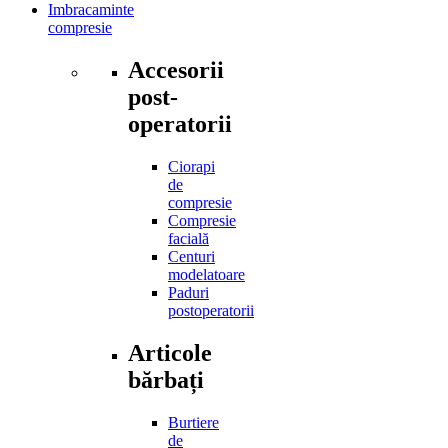
Imbracaminte
compresie
Accesorii
post-
operatorii
Ciorapi
de
compresie
Compresie
facială
Centuri
modelatoare
Paduri
postoperatorii
Articole
bărbați
Burtiere
de