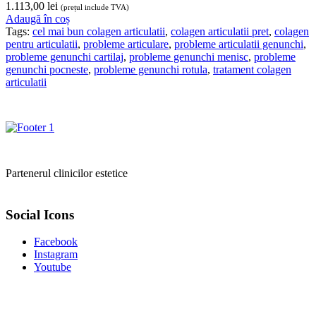
1.113,00
lei
(prețul include TVA)
Adaugă în coș
Tags:
cel mai bun colagen articulatii
,
colagen articulatii pret
,
colagen
pentru articulatii
,
probleme articulare
,
probleme articulatii genunchi
,
probleme genunchi cartilaj
,
probleme genunchi menisc
,
probleme
genunchi pocneste
,
probleme genunchi rotula
,
tratament colagen
articulatii
Partenerul clinicilor estetice
Social Icons
Facebook
Instagram
Youtube