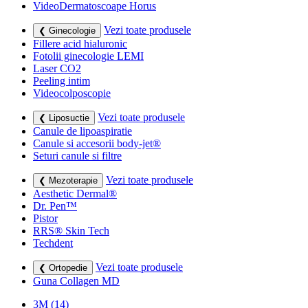
VideoDermatoscoape Horus
Vezi toate produsele
❮ Ginecologie
Fillere acid hialuronic
Fotolii ginecologie LEMI
Laser CO2
Peeling intim
Videocolposcopie
Vezi toate produsele
❮ Liposuctie
Canule de lipoaspiratie
Canule si accesorii body-jet®
Seturi canule si filtre
Vezi toate produsele
❮ Mezoterapie
Aesthetic Dermal®
Dr. Pen™
Pistor
RRS® Skin Tech
Techdent
Vezi toate produsele
❮ Ortopedie
Guna Collagen MD
3M
(14)