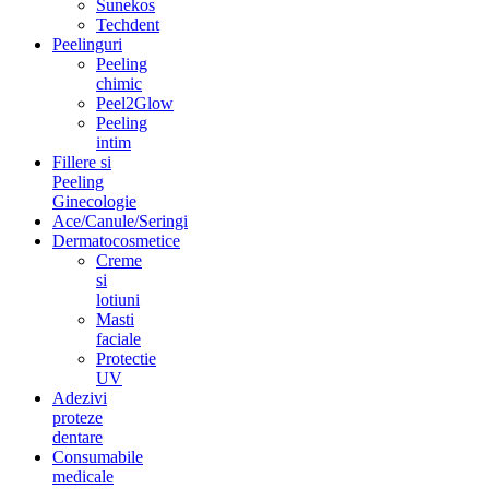
Sunekos
Techdent
Peelinguri
Peeling
chimic
Peel2Glow
Peeling
intim
Fillere si
Peeling
Ginecologie
Ace/Canule/Seringi
Dermatocosmetice
Creme
si
lotiuni
Masti
faciale
Protectie
UV
Adezivi
proteze
dentare
Consumabile
medicale