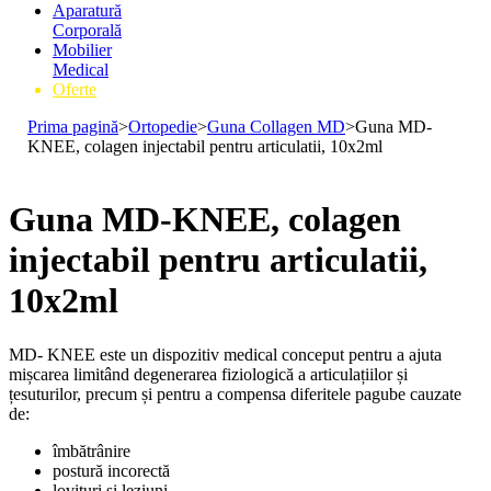
Aparatură
Corporală
Mobilier
Medical
Oferte
Prima pagină
>
Ortopedie
>
Guna Collagen MD
>
Guna MD-
KNEE, colagen injectabil pentru articulatii, 10x2ml
Guna MD-KNEE, colagen
injectabil pentru articulatii,
10x2ml
MD- KNEE este un dispozitiv medical conceput pentru a ajuta
mișcarea limitând degenerarea fiziologică a articulațiilor și
țesuturilor, precum și pentru a compensa diferitele pagube cauzate
de:
îmbătrânire
postură incorectă
lovituri și leziuni