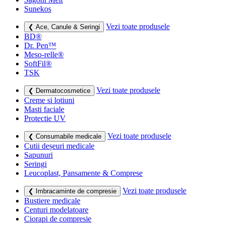
Sunekos
Vezi toate produsele
❮ Ace, Canule & Seringi
BD®
Dr. Pen™
Meso-relle®
SoftFil®
TSK
Vezi toate produsele
❮ Dermatocosmetice
Creme si lotiuni
Masti faciale
Protectie UV
Vezi toate produsele
❮ Consumabile medicale
Cutii deșeuri medicale
Sapunuri
Seringi
Leucoplast, Pansamente & Comprese
Vezi toate produsele
❮ Imbracaminte de compresie
Bustiere medicale
Centuri modelatoare
Ciorapi de compresie