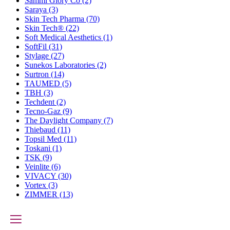
Sammi Glory Co
(2)
Saraya
(3)
Skin Tech Pharma
(70)
Skin Tech®
(22)
Soft Medical Aesthetics
(1)
SoftFil
(31)
Stylage
(27)
Sunekos Laboratories
(2)
Surtron
(14)
TAUMED
(5)
TBH
(3)
Techdent
(2)
Tecno-Gaz
(9)
The Daylight Company
(7)
Thiebaud
(11)
Topsil Med
(11)
Toskani
(1)
TSK
(9)
Veinlite
(6)
VIVACY
(30)
Vortex
(3)
ZIMMER
(13)