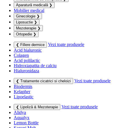
Aparatură medicală
❯
Mobilier medical
Ginecologie
❯
Liposuctie
❯
Mezoterapie
❯
Ortopedie
❯
Vezi toate produsele
❮ Fillere dermice
Acid hialuronic
Colagen
Acid polilactic
Hidroxiapatita de calciu
Hialuronidaza
Vezi toate produsele
❮ Tratamente cicatrici si cheloizi
Biodermis
Kelapher
Lipoelastic
Vezi toate produsele
❮ Lipoliză & Mezoterapie
Alidya
Aqualyx
Lemon Bottle
Sagoni Melt