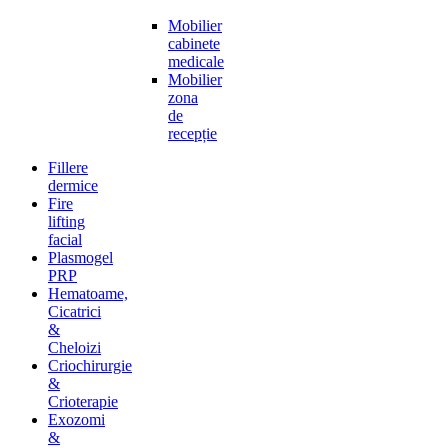
Mobilier
cabinete
medicale
Mobilier
zona
de
recepție
Fillere
dermice
Fire
lifting
facial
Plasmogel
PRP
Hematoame,
Cicatrici
&
Cheloizi
Criochirurgie
&
Crioterapie
Exozomi
&