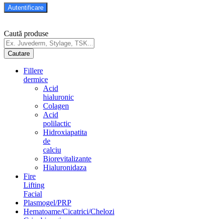
Caută produse
Fillere
dermice
Acid
hialuronic
Colagen
Acid
polilactic
Hidroxiapatita
de
calciu
Biorevitalizante
Hialuronidaza
Fire
Lifting
Facial
Plasmogel/PRP
Hematoame/Cicatrici/Chelozi