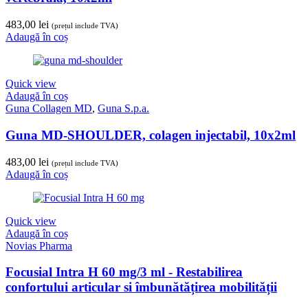
483,00
lei
(prețul include TVA)
Adaugă în coș
Quick view
Adaugă în coș
Guna Collagen MD
,
Guna S.p.a.
Guna MD-SHOULDER, colagen injectabil, 10x2ml
483,00
lei
(prețul include TVA)
Adaugă în coș
Quick view
Adaugă în coș
Novias Pharma
Focusial Intra H 60 mg/3 ml - Restabilirea
confortului articular si îmbunătățirea mobilității