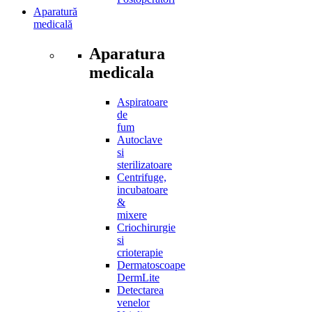
Aparatură
medicală
Aparatura
medicala
Aspiratoare
de
fum
Autoclave
si
sterilizatoare
Centrifuge,
incubatoare
&
mixere
Criochirurgie
si
crioterapie
Dermatoscoape
DermLite
Detectarea
venelor