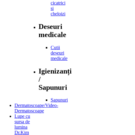
cicatrici
si
cheloizi
Deseuri
medicale
Cutii
deșeuri
medicale
Igienizanți
/
Sapunuri
Sapunuri
Dermatoscoape/Video-
Dermatoscoape
Lupe cu
sursa de
lumina
Dr.Kim