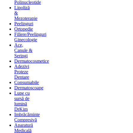
Polinucleotide
Lipoliză
&
Mezoterapie
Peelinguri
Ortopedie
Fillere/Peelinguri
Ginecologie
Ace,
Canule &
Seringi
Dermatocosmetice
Adezivi
Proteze
Dentare
Consumabile
Dermatoscoape
Lupe cu
sursă de
lumină
DrKim
Imbrăcăminte
Compresivă
Aparatură
Medicală