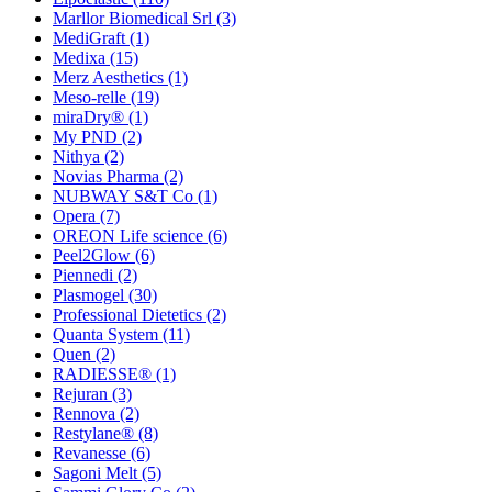
Marllor Biomedical Srl
(3)
MediGraft
(1)
Medixa
(15)
Merz Aesthetics
(1)
Meso-relle
(19)
miraDry®
(1)
My PND
(2)
Nithya
(2)
Novias Pharma
(2)
NUBWAY S&T Co
(1)
Opera
(7)
OREON Life science
(6)
Peel2Glow
(6)
Piennedi
(2)
Plasmogel
(30)
Professional Dietetics
(2)
Quanta System
(11)
Quen
(2)
RADIESSE®
(1)
Rejuran
(3)
Rennova
(2)
Restylane®
(8)
Revanesse
(6)
Sagoni Melt
(5)