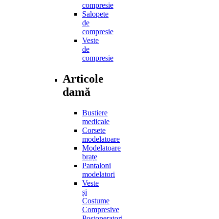
compresie
Salopete
de
compresie
Veste
de
compresie
Articole
damă
Bustiere
medicale
Corsete
modelatoare
Modelatoare
brațe
Pantaloni
modelatori
Veste
și
Costume
Compresive
Postoperatori