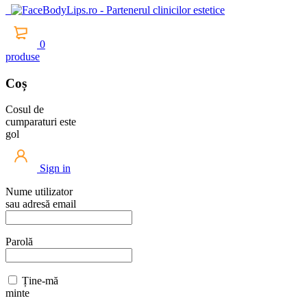
0
produse
Coș
Cosul de
cumparaturi este
gol
Sign in
Nume utilizator
sau adresă email
Parolă
Ține-mă
minte