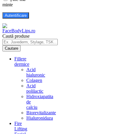
minte
Caută produse
Fillere
dermice
Acid
hialuronic
Colagen
Acid
polilactic
Hidroxiapatita
de
calciu
Biorevitalizante
Hialuronidaza
Fire
Lifting