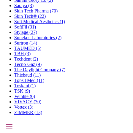
Sammi Glory Co
(2)
Saraya
(3)
Skin Tech Pharma
(70)
Skin Tech®
(22)
Soft Medical Aesthetics
(1)
SoftFil
(31)
Stylage
(27)
Sunekos Laboratories
(2)
Surtron
(14)
TAUMED
(5)
TBH
(3)
Techdent
(2)
Tecno-Gaz
(9)
The Daylight Company
(7)
Thiebaud
(11)
Topsil Med
(11)
Toskani
(1)
TSK
(9)
Veinlite
(6)
VIVACY
(30)
Vortex
(3)
ZIMMER
(13)