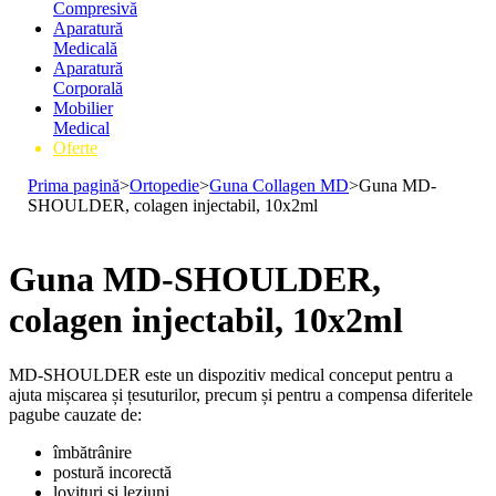
Compresivă
Aparatură
Medicală
Aparatură
Corporală
Mobilier
Medical
Oferte
Prima pagină
>
Ortopedie
>
Guna Collagen MD
>
Guna MD-
SHOULDER, colagen injectabil, 10x2ml
Guna MD-SHOULDER,
colagen injectabil, 10x2ml
MD-SHOULDER este un dispozitiv medical conceput pentru a
ajuta mișcarea și țesuturilor, precum și pentru a compensa diferitele
pagube cauzate de:
îmbătrânire
postură incorectă
lovituri și leziuni