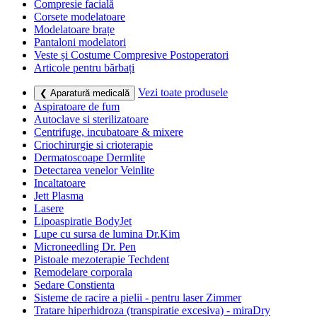
Compresie facială
Corsete modelatoare
Modelatoare brațe
Pantaloni modelatori
Veste și Costume Compresive Postoperatori
Articole pentru bărbați
Vezi toate produsele
❮ Aparatură medicală
Aspiratoare de fum
Autoclave si sterilizatoare
Centrifuge, incubatoare & mixere
Criochirurgie si crioterapie
Dermatoscoape Dermlite
Detectarea venelor Veinlite
Incaltatoare
Jett Plasma
Lasere
Lipoaspiratie BodyJet
Lupe cu sursa de lumina Dr.Kim
Microneedling Dr. Pen
Pistoale mezoterapie Techdent
Remodelare corporala
Sedare Constienta
Sisteme de racire a pielii - pentru laser Zimmer
Tratare hiperhidroza (transpiratie excesiva) - miraDry