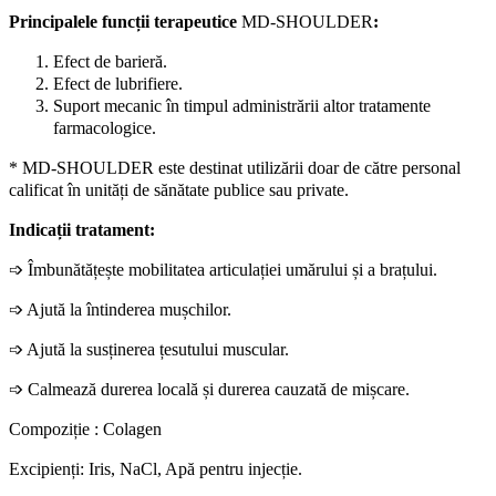
Principalele funcții terapeutice
MD-SHOULDER
:
Efect de barieră.
Efect de lubrifiere.
Suport mecanic în timpul administrării altor tratamente
farmacologice.
* MD-SHOULDER este destinat utilizării doar de către personal
calificat în unități de sănătate publice sau private.
Indicații tratament:
➩
Îmbunătățește mobilitatea articulației umărului și a brațului.
➩
Ajută la întinderea mușchilor.
➩
Ajută la susținerea țesutului muscular.
➩
Calmează durerea locală și durerea cauzată de mișcare.
Compoziție : Colagen
Excipienți: Iris, NaCl, Apă pentru injecție.