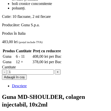
boli cronice concomitente
poluanți.
Cutie: 10 flacoane, 2 ml fiecare
Producător: Guna S.p.a.
Produs în Italia
483,00
lei
(prețul include TVA)
Produs
Cantitate
Preț cu reducere
Guna
6 - 11
408,00
lei
per Buc
Guna
12 +
378,00
lei
per Buc
Cantitate
Guna
MD-
Adaugă în coș
SHOULDER,
colagen
Descriere
injectabil,
10x2ml
Guna MD-SHOULDER, colagen
quantity
injectabil, 10x2ml