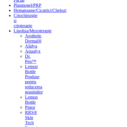
Facial
Plasmogel/PRP
Hematoame/Cicatrici/Chelozi
Criochirurgie
si
crioterapie
Lipoliza/Mezoterapie
Aesthetic
Dermal®
Alidya
Aqualyx
Dr.
Pen™
Lemon
Bottle
Produse
pentru
reducerea
grasimilor
Lemon
Bottle
Pistor
RRS®
Skin
Tech