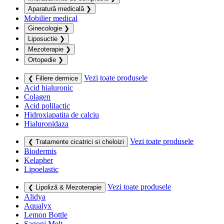
Aparatură medicală
❯
Mobilier medical
Ginecologie
❯
Liposuctie
❯
Mezoterapie
❯
Ortopedie
❯
Vezi toate produsele
❮ Fillere dermice
Acid hialuronic
Colagen
Acid polilactic
Hidroxiapatita de calciu
Hialuronidaza
Vezi toate produsele
❮ Tratamente cicatrici si cheloizi
Biodermis
Kelapher
Lipoelastic
Vezi toate produsele
❮ Lipoliză & Mezoterapie
Alidya
Aqualyx
Lemon Bottle
Sagoni Melt