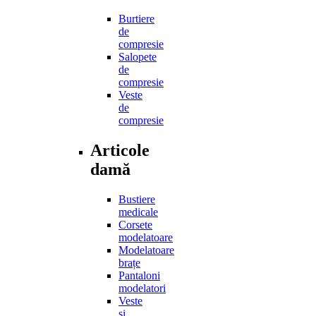
Burtiere
de
compresie
Salopete
de
compresie
Veste
de
compresie
Articole
damă
Bustiere
medicale
Corsete
modelatoare
Modelatoare
brațe
Pantaloni
modelatori
Veste
și