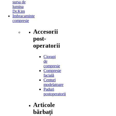
sursa de
lumina
Dr.Kim
Imbracaminte
compresie
Accesorii
post-
operatorii
Ciorapi
de
compresie
Compresie
facială
Centuri
modelatoare
Paduri
postoperatorii
Articole
bărbați