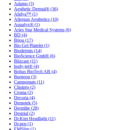
Adamo
(3)
Aesthetic Dermal®
(36)
Alidya™
(1)
Allergan Aesthetics
(10)
Aqualyx®
(1)
Aries Star Medical Systems
(6)
BD
(4)
Bijou
(17)
Bio Gel Platelet
(1)
Biodermis
(14)
BioScience GmbH
(6)
Blizcare
(11)
body-jet®
(4)
Bohus BioTech AB
(4)
Burgeon
(3)
Campomats
(11)
Clinipro
(2)
Croma
(2)
Decoria
(4)
Demotek
(5)
Dermlite
(28)
Desirial
(2)
Dr.Kim Headlight
(11)
Dr.pen
(1)
EMSlim
(1)