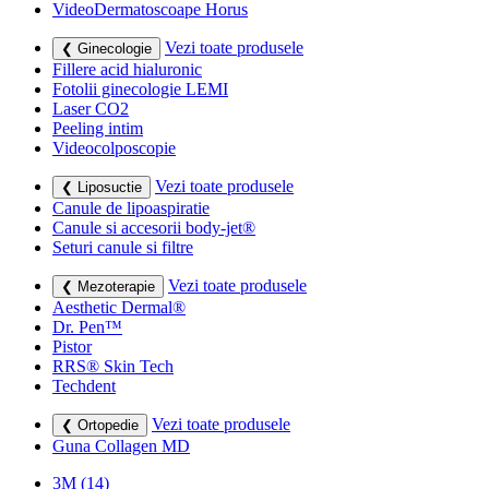
VideoDermatoscoape Horus
Vezi toate produsele
❮ Ginecologie
Fillere acid hialuronic
Fotolii ginecologie LEMI
Laser CO2
Peeling intim
Videocolposcopie
Vezi toate produsele
❮ Liposuctie
Canule de lipoaspiratie
Canule si accesorii body-jet®
Seturi canule si filtre
Vezi toate produsele
❮ Mezoterapie
Aesthetic Dermal®
Dr. Pen™
Pistor
RRS® Skin Tech
Techdent
Vezi toate produsele
❮ Ortopedie
Guna Collagen MD
3M
(14)