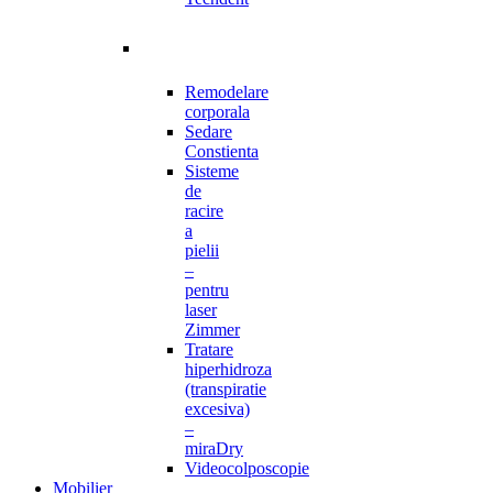
Remodelare
corporala
Sedare
Constienta
Sisteme
de
racire
a
pielii
–
pentru
laser
Zimmer
Tratare
hiperhidroza
(transpiratie
excesiva)
–
miraDry
Videocolposcopie
Mobilier