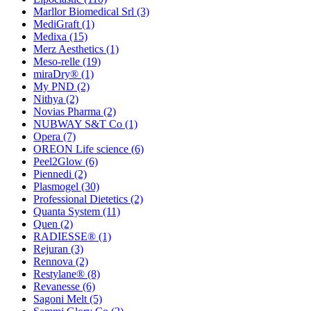
Marllor Biomedical Srl
(3)
MediGraft
(1)
Medixa
(15)
Merz Aesthetics
(1)
Meso-relle
(19)
miraDry®
(1)
My PND
(2)
Nithya
(2)
Novias Pharma
(2)
NUBWAY S&T Co
(1)
Opera
(7)
OREON Life science
(6)
Peel2Glow
(6)
Piennedi
(2)
Plasmogel
(30)
Professional Dietetics
(2)
Quanta System
(11)
Quen
(2)
RADIESSE®
(1)
Rejuran
(3)
Rennova
(2)
Restylane®
(8)
Revanesse
(6)
Sagoni Melt
(5)