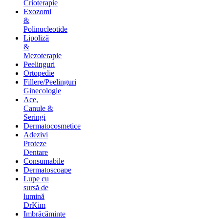
Crioterapie
Exozomi
&
Polinucleotide
Lipoliză
&
Mezoterapie
Peelinguri
Ortopedie
Fillere/Peelinguri
Ginecologie
Ace,
Canule &
Seringi
Dermatocosmetice
Adezivi
Proteze
Dentare
Consumabile
Dermatoscoape
Lupe cu
sursă de
lumină
DrKim
Imbrăcăminte