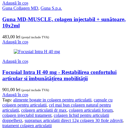
Adaugă în coș
Guna Collagen MD
,
Guna S.p.a.
Guna MD-MUSCLE, colagen injectabil + sunătoare,
10x2ml
483,00
lei
(prețul include TVA)
Adaugă în coș
Adaugă în coș
Focusial Intra H 40 mg - Restabilirea confortului
articular si îmbunătățirea mobilității
901,00
lei
(prețul include TVA)
Adaugă în coș
Tags:
alimente bogate in colagen pentru articulatii
,
capsule cu
colagen pentru articulatii
,
cel mai bun colagen natural pentru
articulatii
,
colagen articulatii dr max
,
colagen articulatii forum
,
colagen injectabil tratament
,
colagen lichid pentru articulatii
doppelherz
,
supramax articulatii direct 12g colagen 30 fiole zdrovit
,
tratament colagen articulatii