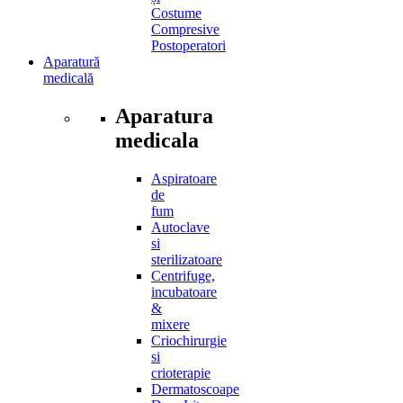
Costume
Compresive
Postoperatori
Aparatură
medicală
Aparatura
medicala
Aspiratoare
de
fum
Autoclave
si
sterilizatoare
Centrifuge,
incubatoare
&
mixere
Criochirurgie
si
crioterapie
Dermatoscoape