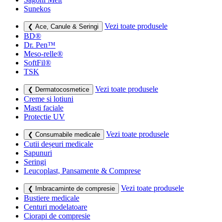
Sunekos
Vezi toate produsele
❮ Ace, Canule & Seringi
BD®
Dr. Pen™
Meso-relle®
SoftFil®
TSK
Vezi toate produsele
❮ Dermatocosmetice
Creme si lotiuni
Masti faciale
Protectie UV
Vezi toate produsele
❮ Consumabile medicale
Cutii deșeuri medicale
Sapunuri
Seringi
Leucoplast, Pansamente & Comprese
Vezi toate produsele
❮ Imbracaminte de compresie
Bustiere medicale
Centuri modelatoare
Ciorapi de compresie