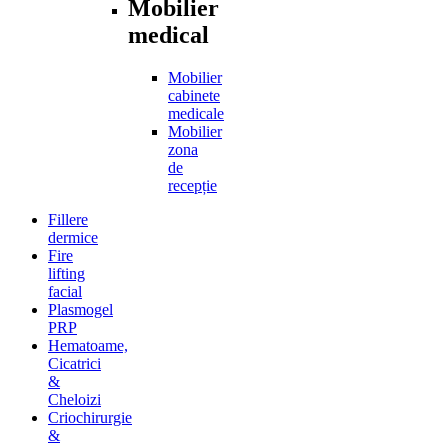
Mobilier
medical
Mobilier
cabinete
medicale
Mobilier
zona
de
recepție
Fillere
dermice
Fire
lifting
facial
Plasmogel
PRP
Hematoame,
Cicatrici
&
Cheloizi
Criochirurgie
&