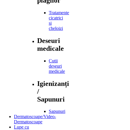
plagilor
Tratamente
cicatrici
si
cheloizi
Deseuri
medicale
Cutii
deșeuri
medicale
Igienizanți
/
Sapunuri
Sapunuri
Dermatoscoape/Video-
Dermatoscoape
Lupe cu