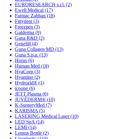
EURORESEARCH s.r.l.
(2)
Ewell Medical
(17)
Farmac Zabban
(18)
Fittydent
(3)
Freezpen
(3)
Galderma
(9)
Gana R&D
(2)
Genefill
(4)
Guna Collagen MD
(13)
Guna S.p.a.
(13)
Horus
(6)
Human Med
(18)
HyaCorp
(3)
Hyamino
(2)
Hydrozid®
(1)
icoone
(6)
JETT Plasma
(6)
JUVÉDERM®
(10)
K-SurgeryMed
(7)
KARISMA
(5)
LASERING Medical Laser
(10)
LED SpA
(14)
LEMI
(14)
Lemon Bottle
(2)
Lipoelastic
(110)