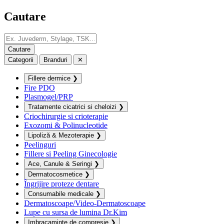
Cautare
Categorii
Branduri
✕
Fillere dermice
❯
Fire PDO
Plasmogel/PRP
Tratamente cicatrici si cheloizi
❯
Criochirurgie si crioterapie
Exozomi & Polinucleotide
Lipoliză & Mezoterapie
❯
Peelinguri
Fillere si Peeling Ginecologie
Ace, Canule & Seringi
❯
Dermatocosmetice
❯
Îngrijire proteze dentare
Consumabile medicale
❯
Dermatoscoape/Video-Dermatoscoape
Lupe cu sursa de lumina Dr.Kim
Imbracaminte de compresie
❯