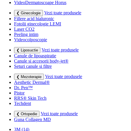
VideoDermatoscoape Horus
Vezi toate produsele
❮ Ginecologie
Fillere acid hialuronic
Fotolii ginecologie LEMI
Laser CO2
Peeling intim
Videocolposcopie
Vezi toate produsele
❮ Liposuctie
Canule de lipoaspiratie
Canule si accesorii body-jet®
Seturi canule si filtre
Vezi toate produsele
❮ Mezoterapie
Aesthetic Dermal®
Dr. Pen™
Pistor
RRS® Skin Tech
Techdent
Vezi toate produsele
❮ Ortopedie
Guna Collagen MD
3M
(14)