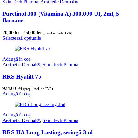
Skin Tech Pharma
,
Aesthetic Dermal®
Puretinol 300 (Vitamina A) 300.000 UI, 2ml, 5
flacoane
Interval
20,00
lei
–
94,00
lei
(prețul include TVA)
de
Selectează opțiunile
prețuri:
20,00 lei
până
Adaugă în coș
la
Aesthetic Dermal®
,
Skin Tech Pharma
94,00 lei
RRS Hyalift 75
924,00
lei
(prețul include TVA)
Adaugă în coș
Adaugă în coș
Aesthetic Dermal®
,
Skin Tech Pharma
RRS HA Long Lasting, seringă 3ml