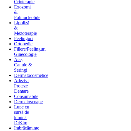
Crioterapie
Exozomi
&
Polinucleotide
Lipoliză
&
Mezoterapie
Peelinguri
Ortopedie
Fillere/Peelinguri
Ginecologie
Ace,
Canule &
Seringi
Dermatocosmetice
Adezivi
Proteze
Dentare
Consumabile
Dermatoscoape
Lupe cu
sursă de
lumină
DrKim
Imbrăcăminte