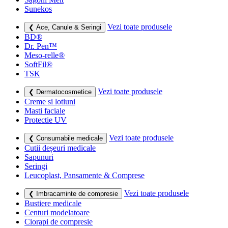
Sunekos
Vezi toate produsele
❮ Ace, Canule & Seringi
BD®
Dr. Pen™
Meso-relle®
SoftFil®
TSK
Vezi toate produsele
❮ Dermatocosmetice
Creme si lotiuni
Masti faciale
Protectie UV
Vezi toate produsele
❮ Consumabile medicale
Cutii deșeuri medicale
Sapunuri
Seringi
Leucoplast, Pansamente & Comprese
Vezi toate produsele
❮ Imbracaminte de compresie
Bustiere medicale
Centuri modelatoare
Ciorapi de compresie