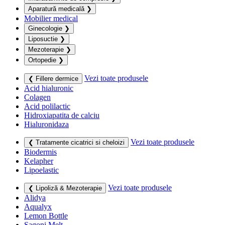
Aparatură medicală
❯
Mobilier medical
Ginecologie
❯
Liposuctie
❯
Mezoterapie
❯
Ortopedie
❯
Vezi toate produsele
❮ Fillere dermice
Acid hialuronic
Colagen
Acid polilactic
Hidroxiapatita de calciu
Hialuronidaza
Vezi toate produsele
❮ Tratamente cicatrici si cheloizi
Biodermis
Kelapher
Lipoelastic
Vezi toate produsele
❮ Lipoliză & Mezoterapie
Alidya
Aqualyx
Lemon Bottle
Sagoni Melt