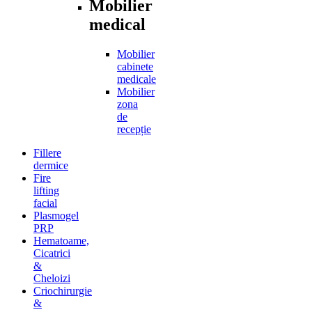
Mobilier
medical
Mobilier
cabinete
medicale
Mobilier
zona
de
recepție
Fillere
dermice
Fire
lifting
facial
Plasmogel
PRP
Hematoame,
Cicatrici
&
Cheloizi
Criochirurgie
&