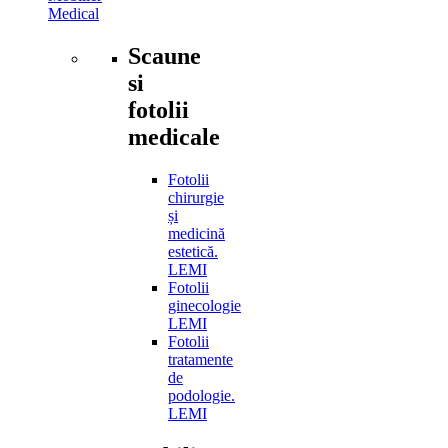
Medical
Scaune
si
fotolii
medicale
Fotolii
chirurgie
și
medicină
estetică.
LEMI
Fotolii
ginecologie
LEMI
Fotolii
tratamente
de
podologie.
LEMI