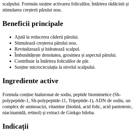
flacoane
scalpului. Formula susține activarea foliculilor, întărirea rădăcinii și
x
stimularea creșterii părului nou.
10
ml
Beneficii principale
quantity
Ajută la reducerea căderii părului.
Stimulează creșterea părului nou.
Revitalizează și hidratează scalpul.
Îmbunătățește densitatea, grosimea și aspectul părului.
Contribuie la întărirea foliculilor de păr.
Susține microcirculația la nivelul scalpului.
Ingrediente active
Formula conține hialuronat de sodiu, peptide biomimetice (Sh-
polypeptide-1, Sh-polypeptide-11, Tripeptide-1), ADN de sodiu, un
complex de aminoacizi, vitamine (biotină, acid folic, acid pantotenic,
niacinamidă, retinol) și extract de Ginkgo biloba.
Indicații