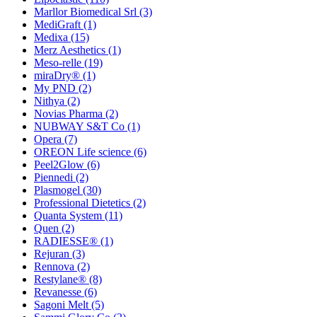
Marllor Biomedical Srl
(3)
MediGraft
(1)
Medixa
(15)
Merz Aesthetics
(1)
Meso-relle
(19)
miraDry®
(1)
My PND
(2)
Nithya
(2)
Novias Pharma
(2)
NUBWAY S&T Co
(1)
Opera
(7)
OREON Life science
(6)
Peel2Glow
(6)
Piennedi
(2)
Plasmogel
(30)
Professional Dietetics
(2)
Quanta System
(11)
Quen
(2)
RADIESSE®
(1)
Rejuran
(3)
Rennova
(2)
Restylane®
(8)
Revanesse
(6)
Sagoni Melt
(5)