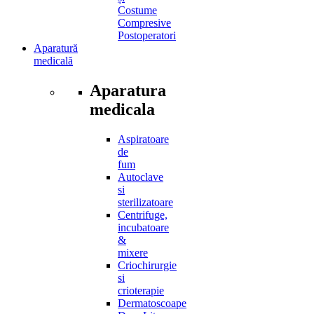
Costume
Compresive
Postoperatori
Aparatură
medicală
Aparatura
medicala
Aspiratoare
de
fum
Autoclave
si
sterilizatoare
Centrifuge,
incubatoare
&
mixere
Criochirurgie
si
crioterapie
Dermatoscoape