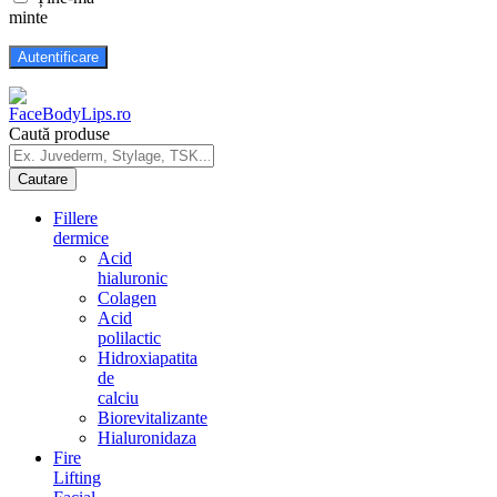
minte
Caută produse
Fillere
dermice
Acid
hialuronic
Colagen
Acid
polilactic
Hidroxiapatita
de
calciu
Biorevitalizante
Hialuronidaza
Fire
Lifting