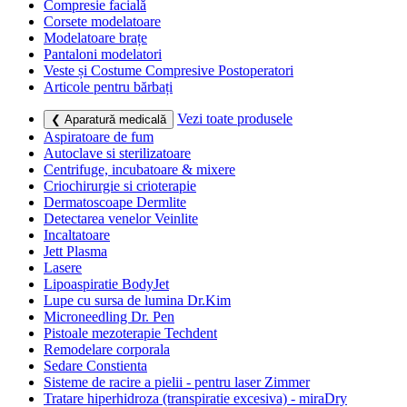
Compresie facială
Corsete modelatoare
Modelatoare brațe
Pantaloni modelatori
Veste și Costume Compresive Postoperatori
Articole pentru bărbați
Vezi toate produsele
❮ Aparatură medicală
Aspiratoare de fum
Autoclave si sterilizatoare
Centrifuge, incubatoare & mixere
Criochirurgie si crioterapie
Dermatoscoape Dermlite
Detectarea venelor Veinlite
Incaltatoare
Jett Plasma
Lasere
Lipoaspiratie BodyJet
Lupe cu sursa de lumina Dr.Kim
Microneedling Dr. Pen
Pistoale mezoterapie Techdent
Remodelare corporala
Sedare Constienta
Sisteme de racire a pielii - pentru laser Zimmer
Tratare hiperhidroza (transpiratie excesiva) - miraDry