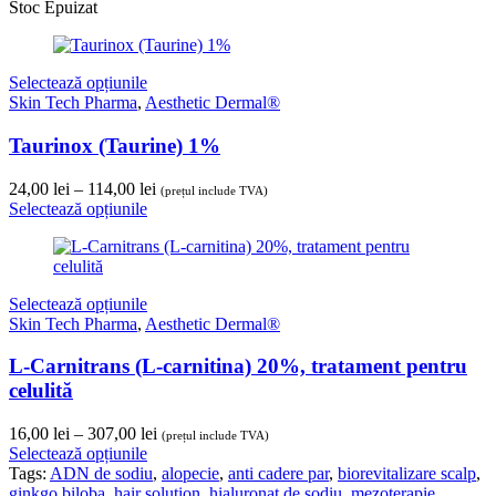
24,00 lei
până
la
Selectează opțiunile
114,00 lei
Skin Tech Pharma
,
Aesthetic Dermal®
L-Carnitrans (L-carnitina) 20%, tratament pentru
celulită
Interval
16,00
lei
–
307,00
lei
(prețul include TVA)
de
Selectează opțiunile
prețuri:
Tags:
ADN de sodiu
,
alopecie
,
anti cadere par
,
biorevitalizare scalp
,
16,00 lei
ginkgo biloba
,
hair solution
,
hialuronat de sodiu
,
mezoterapie
până
capilara
,
peptide biomimetice
,
plasmogel
,
stimulare crestere par
,
la
tratament scalp
307,00 lei
Partenerul clinicilor estetice