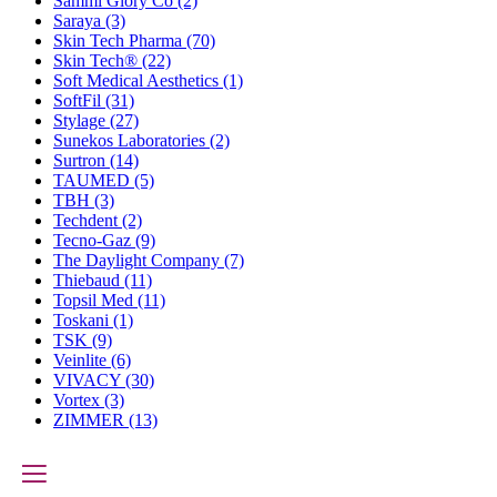
Sammi Glory Co
(2)
Saraya
(3)
Skin Tech Pharma
(70)
Skin Tech®
(22)
Soft Medical Aesthetics
(1)
SoftFil
(31)
Stylage
(27)
Sunekos Laboratories
(2)
Surtron
(14)
TAUMED
(5)
TBH
(3)
Techdent
(2)
Tecno-Gaz
(9)
The Daylight Company
(7)
Thiebaud
(11)
Topsil Med
(11)
Toskani
(1)
TSK
(9)
Veinlite
(6)
VIVACY
(30)
Vortex
(3)
ZIMMER
(13)