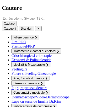
Cautare
Categorii
Branduri
✕
Fillere dermice
❯
Fire PDO
Plasmogel/PRP
Tratamente cicatrici si cheloizi
❯
Criochirurgie si crioterapie
Exozomi & Polinucleotide
Lipoliză & Mezoterapie
❯
Peelinguri
Fillere si Peeling Ginecologie
Ace, Canule & Seringi
❯
Dermatocosmetice
❯
Îngrijire proteze dentare
Consumabile medicale
❯
Dermatoscoape/Video-Dermatoscoape
Lupe cu sursa de lumina Dr.Kim
Imbracaminte de compresie
❯