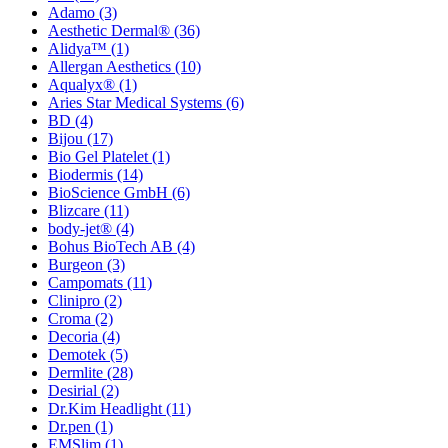
Adamo
(3)
Aesthetic Dermal®
(36)
Alidya™
(1)
Allergan Aesthetics
(10)
Aqualyx®
(1)
Aries Star Medical Systems
(6)
BD
(4)
Bijou
(17)
Bio Gel Platelet
(1)
Biodermis
(14)
BioScience GmbH
(6)
Blizcare
(11)
body-jet®
(4)
Bohus BioTech AB
(4)
Burgeon
(3)
Campomats
(11)
Clinipro
(2)
Croma
(2)
Decoria
(4)
Demotek
(5)
Dermlite
(28)
Desirial
(2)
Dr.Kim Headlight
(11)
Dr.pen
(1)
EMSlim
(1)