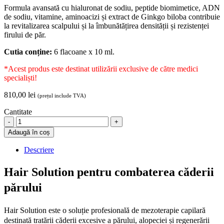
Formula avansată cu hialuronat de sodiu, peptide biomimetice, ADN
de sodiu, vitamine, aminoacizi și extract de Ginkgo biloba contribuie
la revitalizarea scalpului și la îmbunătățirea densității și rezistenței
firului de păr.
Cutia conține:
6 flacoane x 10 ml.
*Acest produs este destinat utilizării exclusive de către medici
specialiști!
810,00
lei
(prețul include TVA)
Cantitate
Hair
Solution
Adaugă în coș
tratament
anti-
Descriere
cădere
păr
Hair Solution pentru combaterea căderii
și
stimulare
părului
creștere
păr
Hair Solution este o soluție profesională de mezoterapie capilară
nou,
6
destinată tratării căderii excesive a părului, alopeciei și regenerării