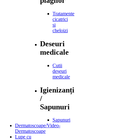
plagilor
Tratamente
cicatrici
si
cheloizi
Deseuri
medicale
Cutii
deșeuri
medicale
Igienizanți
/
Sapunuri
Sapunuri
Dermatoscoape/Video-
Dermatoscoape
Lupe cu