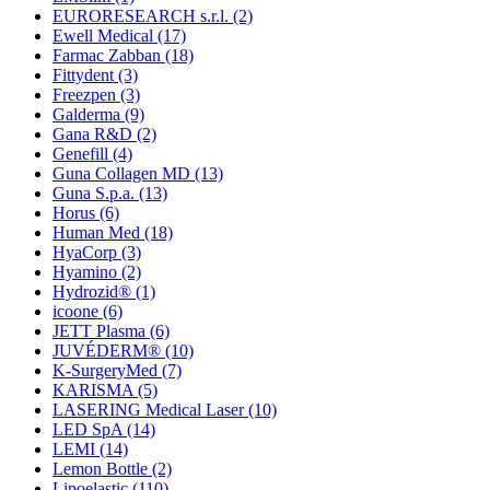
EURORESEARCH s.r.l.
(2)
Ewell Medical
(17)
Farmac Zabban
(18)
Fittydent
(3)
Freezpen
(3)
Galderma
(9)
Gana R&D
(2)
Genefill
(4)
Guna Collagen MD
(13)
Guna S.p.a.
(13)
Horus
(6)
Human Med
(18)
HyaCorp
(3)
Hyamino
(2)
Hydrozid®
(1)
icoone
(6)
JETT Plasma
(6)
JUVÉDERM®
(10)
K-SurgeryMed
(7)
KARISMA
(5)
LASERING Medical Laser
(10)
LED SpA
(14)
LEMI
(14)
Lemon Bottle
(2)
Lipoelastic
(110)