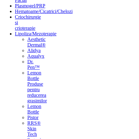
Facial
Plasmogel/PRP
Hematoame/Cicatrici/Chelozi
Criochirurgie
si
crioterapie
Lipoliza/Mezoterapie
Aesthetic
Dermal®
Alidya
Aqualyx
Dr.
Pen™
Lemon
Bottle
Produse
pentru
reducerea
grasimilor
Lemon
Bottle
Pistor
RRS®
Skin
Tech