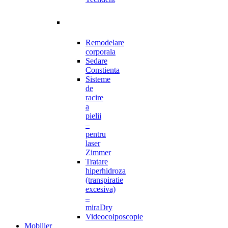
Remodelare
corporala
Sedare
Constienta
Sisteme
de
racire
a
pielii
–
pentru
laser
Zimmer
Tratare
hiperhidroza
(transpiratie
excesiva)
–
miraDry
Videocolposcopie
Mobilier