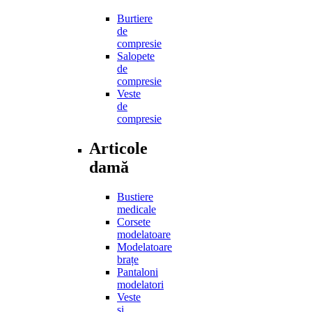
Burtiere
de
compresie
Salopete
de
compresie
Veste
de
compresie
Articole
damă
Bustiere
medicale
Corsete
modelatoare
Modelatoare
brațe
Pantaloni
modelatori
Veste
și