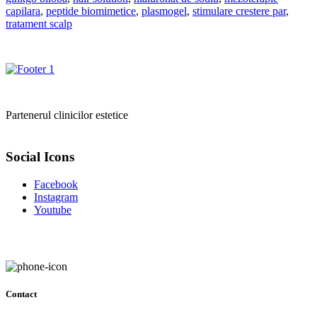
Social Icons
Facebook
Instagram
Youtube
Contact
+40 743 090 587
Luni – Vineri: 9:00-17:00
Calea București 74, Tunari, Ilfov, 077180
Arata pe harta
comenzi@grestetica.ro