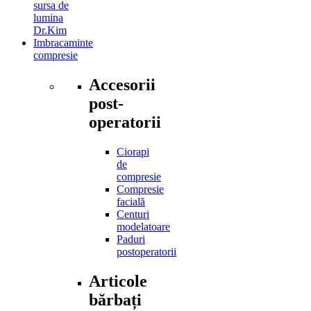
sursa de
lumina
Dr.Kim
Imbracaminte
compresie
Accesorii
post-
operatorii
Ciorapi
de
compresie
Compresie
facială
Centuri
modelatoare
Paduri
postoperatorii
Articole
bărbați