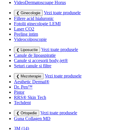
VideoDermatoscoape Horus
Vezi toate produsele
❮ Ginecologie
Fillere acid hialuronic
Fotolii ginecologie LEMI
Laser CO2
Peeling intim
Videocolposcopie
Vezi toate produsele
❮ Liposuctie
Canule de lipoaspiratie
Canule si accesorii body-jet®
Seturi canule si filtre
Vezi toate produsele
❮ Mezoterapie
Aesthetic Dermal®
Dr. Pen™
Pistor
RRS® Skin Tech
Techdent
Vezi toate produsele
❮ Ortopedie
Guna Collagen MD
3M
(14)