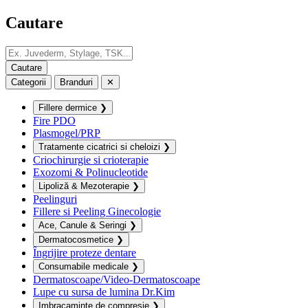
Cautare
Categorii
Branduri
✕
Fillere dermice
❯
Fire PDO
Plasmogel/PRP
Tratamente cicatrici si cheloizi
❯
Criochirurgie si crioterapie
Exozomi & Polinucleotide
Lipoliză & Mezoterapie
❯
Peelinguri
Fillere si Peeling Ginecologie
Ace, Canule & Seringi
❯
Dermatocosmetice
❯
Îngrijire proteze dentare
Consumabile medicale
❯
Dermatoscoape/Video-Dermatoscoape
Lupe cu sursa de lumina Dr.Kim
Imbracaminte de compresie
❯