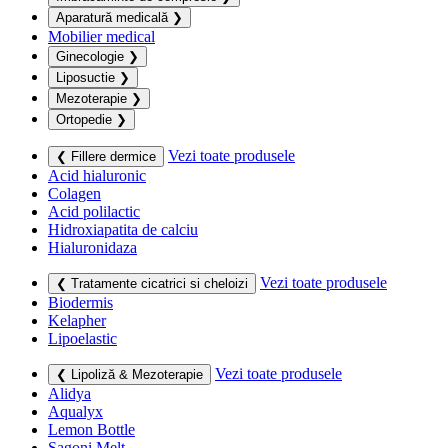
Aparatură medicală
❯
Mobilier medical
Ginecologie
❯
Liposuctie
❯
Mezoterapie
❯
Ortopedie
❯
Vezi toate produsele
❮ Fillere dermice
Acid hialuronic
Colagen
Acid polilactic
Hidroxiapatita de calciu
Hialuronidaza
Vezi toate produsele
❮ Tratamente cicatrici si cheloizi
Biodermis
Kelapher
Lipoelastic
Vezi toate produsele
❮ Lipoliză & Mezoterapie
Alidya
Aqualyx
Lemon Bottle
Sagoni Melt