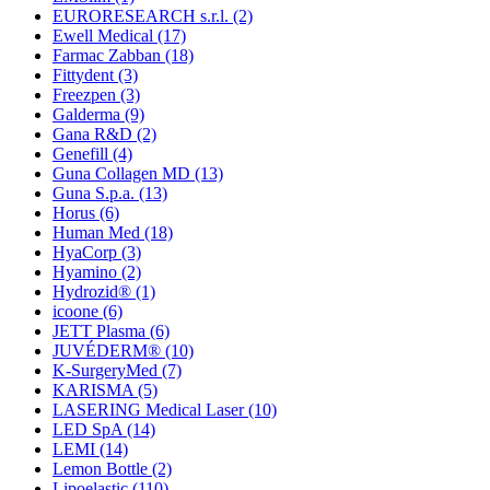
EURORESEARCH s.r.l.
(2)
Ewell Medical
(17)
Farmac Zabban
(18)
Fittydent
(3)
Freezpen
(3)
Galderma
(9)
Gana R&D
(2)
Genefill
(4)
Guna Collagen MD
(13)
Guna S.p.a.
(13)
Horus
(6)
Human Med
(18)
HyaCorp
(3)
Hyamino
(2)
Hydrozid®
(1)
icoone
(6)
JETT Plasma
(6)
JUVÉDERM®
(10)
K-SurgeryMed
(7)
KARISMA
(5)
LASERING Medical Laser
(10)
LED SpA
(14)
LEMI
(14)
Lemon Bottle
(2)
Lipoelastic
(110)