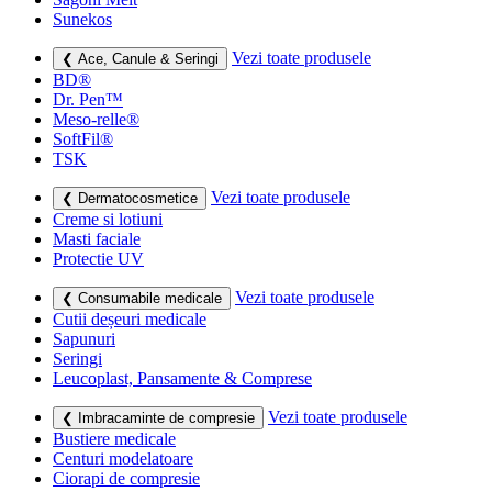
Sunekos
Vezi toate produsele
❮ Ace, Canule & Seringi
BD®
Dr. Pen™
Meso-relle®
SoftFil®
TSK
Vezi toate produsele
❮ Dermatocosmetice
Creme si lotiuni
Masti faciale
Protectie UV
Vezi toate produsele
❮ Consumabile medicale
Cutii deșeuri medicale
Sapunuri
Seringi
Leucoplast, Pansamente & Comprese
Vezi toate produsele
❮ Imbracaminte de compresie
Bustiere medicale
Centuri modelatoare
Ciorapi de compresie