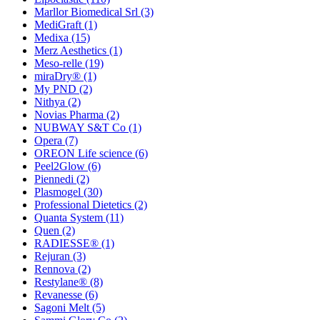
Marllor Biomedical Srl
(3)
MediGraft
(1)
Medixa
(15)
Merz Aesthetics
(1)
Meso-relle
(19)
miraDry®
(1)
My PND
(2)
Nithya
(2)
Novias Pharma
(2)
NUBWAY S&T Co
(1)
Opera
(7)
OREON Life science
(6)
Peel2Glow
(6)
Piennedi
(2)
Plasmogel
(30)
Professional Dietetics
(2)
Quanta System
(11)
Quen
(2)
RADIESSE®
(1)
Rejuran
(3)
Rennova
(2)
Restylane®
(8)
Revanesse
(6)
Sagoni Melt
(5)