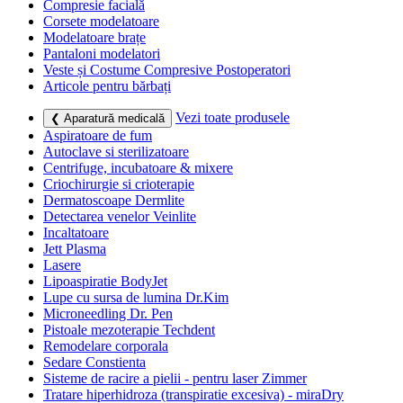
Compresie facială
Corsete modelatoare
Modelatoare brațe
Pantaloni modelatori
Veste și Costume Compresive Postoperatori
Articole pentru bărbați
Vezi toate produsele
❮ Aparatură medicală
Aspiratoare de fum
Autoclave si sterilizatoare
Centrifuge, incubatoare & mixere
Criochirurgie si crioterapie
Dermatoscoape Dermlite
Detectarea venelor Veinlite
Incaltatoare
Jett Plasma
Lasere
Lipoaspiratie BodyJet
Lupe cu sursa de lumina Dr.Kim
Microneedling Dr. Pen
Pistoale mezoterapie Techdent
Remodelare corporala
Sedare Constienta
Sisteme de racire a pielii - pentru laser Zimmer
Tratare hiperhidroza (transpiratie excesiva) - miraDry