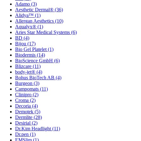
Adamo
(3)
Aesthetic Dermal®
(36)
Alidya™
(1)
Allergan Aesthetics
(10)
Aqualyx®
(1)
Aries Star Medical Systems
(6)
BD
(4)
Bijou
(17)
Bio Gel Platelet
(1)
Biodermis
(14)
BioScience GmbH
(6)
Blizcare
(11)
body-jet®
(4)
Bohus BioTech AB
(4)
Burgeon
(3)
Campomats
(11)
Clinipro
(2)
Croma
(2)
Decoria
(4)
Demotek
(5)
Dermlite
(28)
Desirial
(2)
Dr.Kim Headlight
(11)
Dr.pen
(1)
EMSlim
(1)