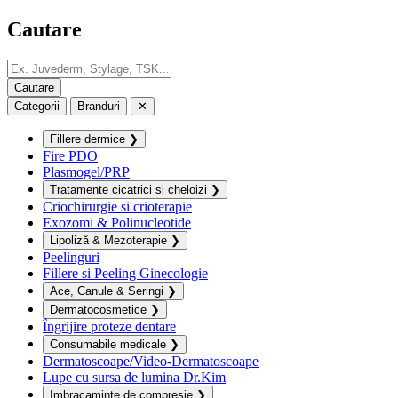
Cautare
Categorii
Branduri
✕
Fillere dermice
❯
Fire PDO
Plasmogel/PRP
Tratamente cicatrici si cheloizi
❯
Criochirurgie si crioterapie
Exozomi & Polinucleotide
Lipoliză & Mezoterapie
❯
Peelinguri
Fillere si Peeling Ginecologie
Ace, Canule & Seringi
❯
Dermatocosmetice
❯
Îngrijire proteze dentare
Consumabile medicale
❯
Dermatoscoape/Video-Dermatoscoape
Lupe cu sursa de lumina Dr.Kim
Imbracaminte de compresie
❯