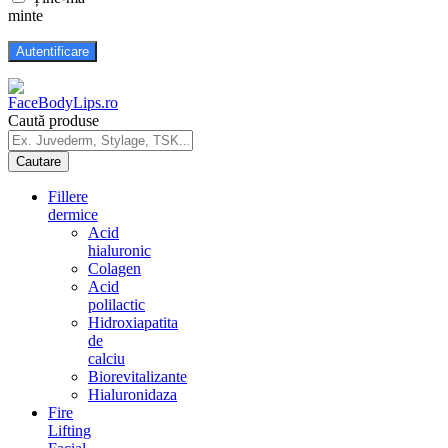
minte
Caută produse
Fillere
dermice
Acid
hialuronic
Colagen
Acid
polilactic
Hidroxiapatita
de
calciu
Biorevitalizante
Hialuronidaza
Fire
Lifting