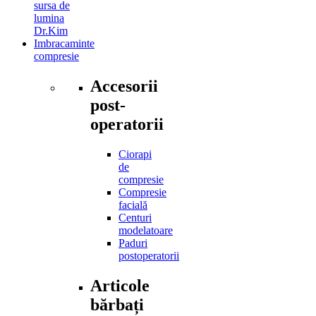
sursa de
lumina
Dr.Kim
Imbracaminte
compresie
Accesorii
post-
operatorii
Ciorapi
de
compresie
Compresie
facială
Centuri
modelatoare
Paduri
postoperatorii
Articole
bărbați