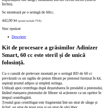
închis).
Se montează pe o seringă de 60cc.
442,00
lei
(prețul include TVA)
Stoc epuizat
Descriere
Kit de procesare a grăsimilor Adinizer
Smart, 60 cc este steril și de unică
folosință.
Cu o canulă de prelevare montată pe o seringă BD de 60 cc
prevăzută cu un sigiliu de piston filtrant pe pistonul furnizat în kit,
aspirați țesutul adipos și umpleți seringa.
Utilizați apoi centrifuga după deșurubarea în prealabil a pistonului,
lăsând etanșarea pistonului de filtrare să acționeze ca un opritor în
timpul centrifugării.
Țesutul gras centrifugat este fragmentat într-un strat de sânge și
lichid, un strat de țesut gras și un strat de ulei liber.