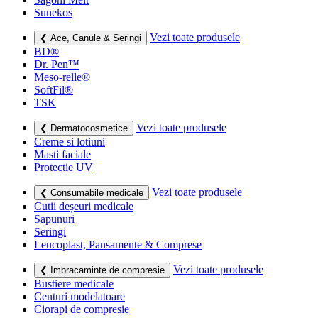
Sunekos
Vezi toate produsele
❮ Ace, Canule & Seringi
BD®
Dr. Pen™
Meso-relle®
SoftFil®
TSK
Vezi toate produsele
❮ Dermatocosmetice
Creme si lotiuni
Masti faciale
Protectie UV
Vezi toate produsele
❮ Consumabile medicale
Cutii deșeuri medicale
Sapunuri
Seringi
Leucoplast, Pansamente & Comprese
Vezi toate produsele
❮ Imbracaminte de compresie
Bustiere medicale
Centuri modelatoare
Ciorapi de compresie