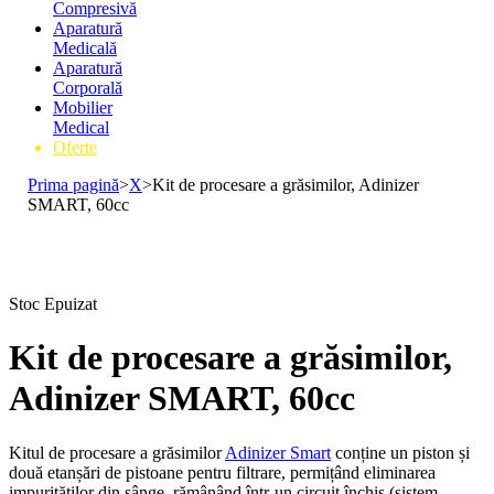
Compresivă
Aparatură
Medicală
Aparatură
Corporală
Mobilier
Medical
Oferte
Prima pagină
>
X
>
Kit de procesare a grăsimilor, Adinizer
SMART, 60cc
Stoc Epuizat
Kit de procesare a grăsimilor,
Adinizer SMART, 60cc
Kitul de procesare a grăsimilor
Adinizer Smart
conține un piston și
două etanșări de pistoane pentru filtrare, permițând eliminarea
impurităților din sânge, rămânând într-un circuit închis (sistem