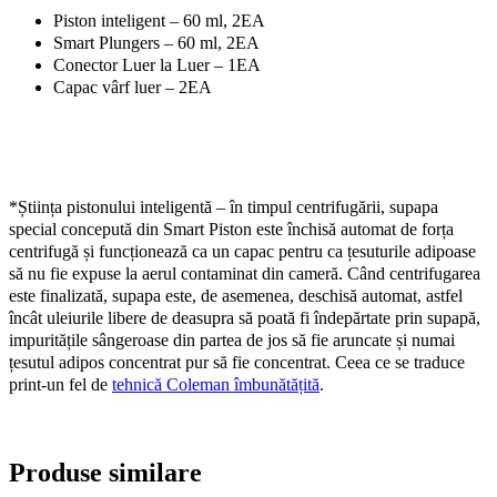
Piston inteligent – ​​60 ml, 2EA
Smart Plungers – 60 ml, 2EA
Conector Luer la Luer – 1EA
Capac vârf luer – 2EA
*Știința pistonului inteligentă – în timpul centrifugării, supapa
special concepută din Smart Piston este închisă automat de forța
centrifugă și funcționează ca un capac pentru ca țesuturile adipoase
să nu fie expuse la aerul contaminat din cameră. Când centrifugarea
este finalizată, supapa este, de asemenea, deschisă automat, astfel
încât uleiurile libere de deasupra să poată fi îndepărtate prin supapă,
impuritățile sângeroase din partea de jos să fie aruncate și numai
țesutul adipos concentrat pur să fie concentrat. Ceea ce se traduce
print-un fel de
tehnică Coleman îmbunătățită
.
Produse similare