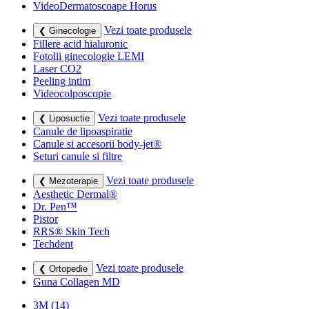
VideoDermatoscoape Horus
Vezi toate produsele
❮ Ginecologie
Fillere acid hialuronic
Fotolii ginecologie LEMI
Laser CO2
Peeling intim
Videocolposcopie
Vezi toate produsele
❮ Liposuctie
Canule de lipoaspiratie
Canule si accesorii body-jet®
Seturi canule si filtre
Vezi toate produsele
❮ Mezoterapie
Aesthetic Dermal®
Dr. Pen™
Pistor
RRS® Skin Tech
Techdent
Vezi toate produsele
❮ Ortopedie
Guna Collagen MD
3M
(14)