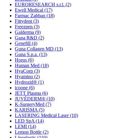
EURORESEARCH s.r.l.
(2)
Ewell Medical
(17)
Farmac Zabban
(18)
Fittydent
(3)
Freezpen
(3)
Galderma
(9)
Gana R&D
(2)
Genefill
(4)
Guna Collagen MD
(13)
Guna S.p.a.
(13)
Horus
(6)
Human Med
(18)
HyaCorp
(3)
Hyamino
(2)
Hydrozid®
(1)
icoone
(6)
JETT Plasma
(6)
JUVÉDERM®
(10)
K-SurgeryMed
(7)
KARISMA
(5)
LASERING Medical Laser
(10)
LED SpA
(14)
LEMI
(14)
Lemon Bottle
(2)
Lipoelastic
(110)