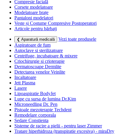
Compresie facială
Corsete modelatoare
Modelatoare brațe
Pantaloni modelatori
Veste și Costume Compresive Postoperatori
Articole pentru bărbați
Vezi toate produsele
❮ Aparatură medicală
Aspiratoare de fum
Autoclave si sterilizatoare
Centrifuge, incubatoare & mixere
Criochirurgie si crioterapie
Dermatoscoape Dermlite
Detectarea venelor Veinlite
Incaltatoare
Jett Plasma
Lasere
Lipoaspiratie BodyJet
Lupe cu sursa de lumina Dr.Kim
Microneedling Dr. Pen
Pistoale mezoterapie Techdent
Remodelare corporala
Sedare Constienta
Sisteme de racire a pielii - pentru laser Zimmer
Tratare hiperhidroza (transpiratie excesiva) - miraDry