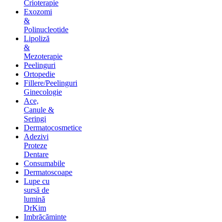
Crioterapie
Exozomi
&
Polinucleotide
Lipoliză
&
Mezoterapie
Peelinguri
Ortopedie
Fillere/Peelinguri
Ginecologie
Ace,
Canule &
Seringi
Dermatocosmetice
Adezivi
Proteze
Dentare
Consumabile
Dermatoscoape
Lupe cu
sursă de
lumină
DrKim
Imbrăcăminte