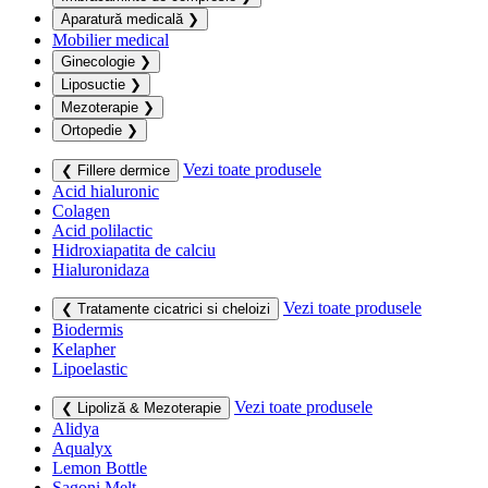
Aparatură medicală
❯
Mobilier medical
Ginecologie
❯
Liposuctie
❯
Mezoterapie
❯
Ortopedie
❯
Vezi toate produsele
❮ Fillere dermice
Acid hialuronic
Colagen
Acid polilactic
Hidroxiapatita de calciu
Hialuronidaza
Vezi toate produsele
❮ Tratamente cicatrici si cheloizi
Biodermis
Kelapher
Lipoelastic
Vezi toate produsele
❮ Lipoliză & Mezoterapie
Alidya
Aqualyx
Lemon Bottle
Sagoni Melt