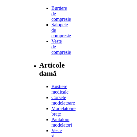
Burtiere
de
compresie
Salopete
de
compresie
Veste
de
compresie
Articole
damă
Bustiere
medicale
Corsete
modelatoare
Modelatoare
brațe
Pantaloni
modelatori
Veste
și