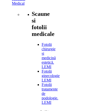
Medical
Scaune
si
fotolii
medicale
Fotolii
chirurgie
și
medicină
estetică.
LEMI
Fotolii
ginecologie
LEMI
Fotolii
tratamente
de
podologie.
LEMI