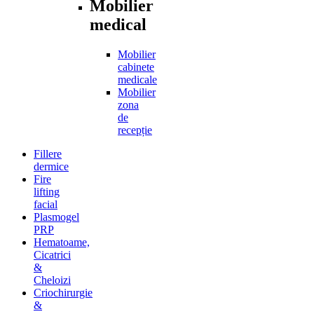
Mobilier
medical
Mobilier
cabinete
medicale
Mobilier
zona
de
recepție
Fillere
dermice
Fire
lifting
facial
Plasmogel
PRP
Hematoame,
Cicatrici
&
Cheloizi
Criochirurgie
&