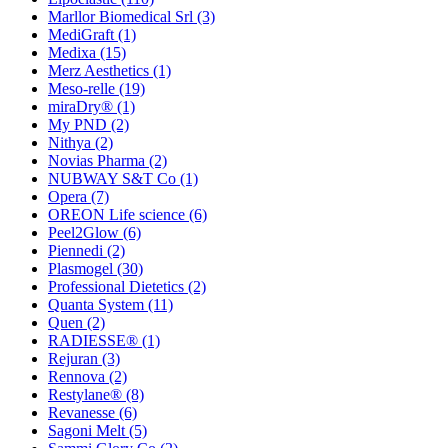
Marllor Biomedical Srl
(3)
MediGraft
(1)
Medixa
(15)
Merz Aesthetics
(1)
Meso-relle
(19)
miraDry®
(1)
My PND
(2)
Nithya
(2)
Novias Pharma
(2)
NUBWAY S&T Co
(1)
Opera
(7)
OREON Life science
(6)
Peel2Glow
(6)
Piennedi
(2)
Plasmogel
(30)
Professional Dietetics
(2)
Quanta System
(11)
Quen
(2)
RADIESSE®
(1)
Rejuran
(3)
Rennova
(2)
Restylane®
(8)
Revanesse
(6)
Sagoni Melt
(5)