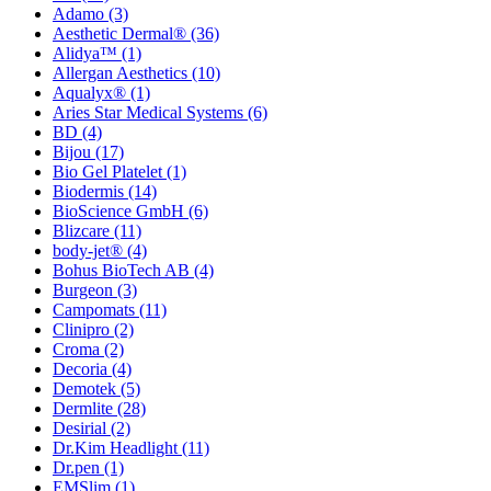
Adamo
(3)
Aesthetic Dermal®
(36)
Alidya™
(1)
Allergan Aesthetics
(10)
Aqualyx®
(1)
Aries Star Medical Systems
(6)
BD
(4)
Bijou
(17)
Bio Gel Platelet
(1)
Biodermis
(14)
BioScience GmbH
(6)
Blizcare
(11)
body-jet®
(4)
Bohus BioTech AB
(4)
Burgeon
(3)
Campomats
(11)
Clinipro
(2)
Croma
(2)
Decoria
(4)
Demotek
(5)
Dermlite
(28)
Desirial
(2)
Dr.Kim Headlight
(11)
Dr.pen
(1)
EMSlim
(1)