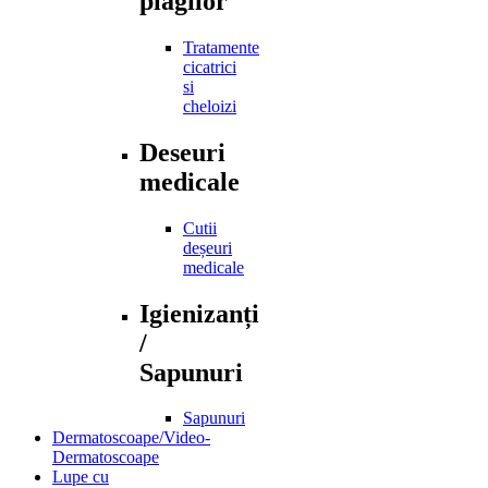
plagilor
Tratamente
cicatrici
si
cheloizi
Deseuri
medicale
Cutii
deșeuri
medicale
Igienizanți
/
Sapunuri
Sapunuri
Dermatoscoape/Video-
Dermatoscoape
Lupe cu