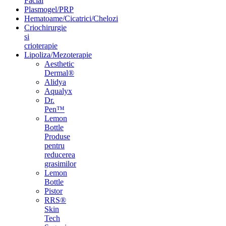
Facial
Plasmogel/PRP
Hematoame/Cicatrici/Chelozi
Criochirurgie
si
crioterapie
Lipoliza/Mezoterapie
Aesthetic
Dermal®
Alidya
Aqualyx
Dr.
Pen™
Lemon
Bottle
Produse
pentru
reducerea
grasimilor
Lemon
Bottle
Pistor
RRS®
Skin
Tech