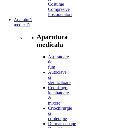
Costume
Compresive
Postoperatori
Aparatură
medicală
Aparatura
medicala
Aspiratoare
de
fum
Autoclave
si
sterilizatoare
Centrifuge,
incubatoare
&
mixere
Criochirurgie
si
crioterapie
Dermatoscoape