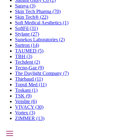
Sammi Glory Co
(2)
Saraya
(3)
Skin Tech Pharma
(70)
Skin Tech®
(22)
Soft Medical Aesthetics
(1)
SoftFil
(31)
Stylage
(27)
Sunekos Laboratories
(2)
Surtron
(14)
TAUMED
(5)
TBH
(3)
Techdent
(2)
Tecno-Gaz
(9)
The Daylight Company
(7)
Thiebaud
(11)
Topsil Med
(11)
Toskani
(1)
TSK
(9)
Veinlite
(6)
VIVACY
(30)
Vortex
(3)
ZIMMER
(13)