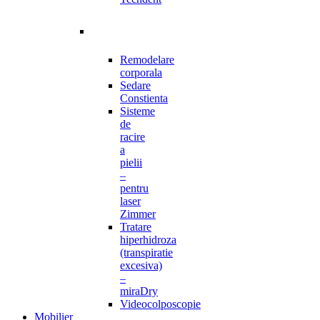
Remodelare
corporala
Sedare
Constienta
Sisteme
de
racire
a
pielii
–
pentru
laser
Zimmer
Tratare
hiperhidroza
(transpiratie
excesiva)
–
miraDry
Videocolposcopie
Mobilier