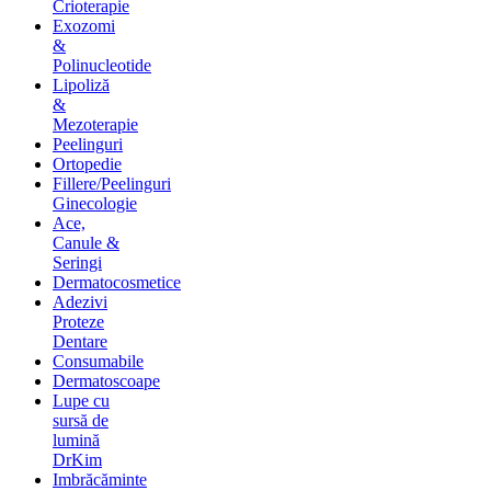
Crioterapie
Exozomi
&
Polinucleotide
Lipoliză
&
Mezoterapie
Peelinguri
Ortopedie
Fillere/Peelinguri
Ginecologie
Ace,
Canule &
Seringi
Dermatocosmetice
Adezivi
Proteze
Dentare
Consumabile
Dermatoscoape
Lupe cu
sursă de
lumină
DrKim
Imbrăcăminte