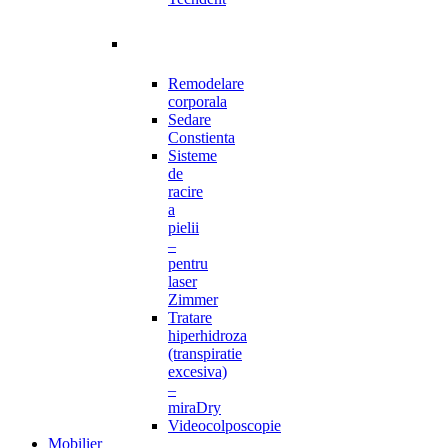
Remodelare
corporala
Sedare
Constienta
Sisteme
de
racire
a
pielii
–
pentru
laser
Zimmer
Tratare
hiperhidroza
(transpiratie
excesiva)
–
miraDry
Videocolposcopie
Mobilier