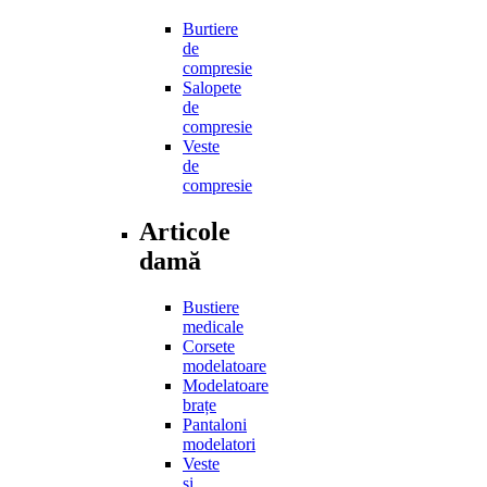
Burtiere
de
compresie
Salopete
de
compresie
Veste
de
compresie
Articole
damă
Bustiere
medicale
Corsete
modelatoare
Modelatoare
brațe
Pantaloni
modelatori
Veste
și