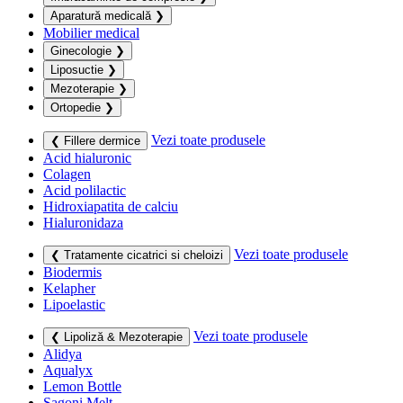
Aparatură medicală
❯
Mobilier medical
Ginecologie
❯
Liposuctie
❯
Mezoterapie
❯
Ortopedie
❯
Vezi toate produsele
❮ Fillere dermice
Acid hialuronic
Colagen
Acid polilactic
Hidroxiapatita de calciu
Hialuronidaza
Vezi toate produsele
❮ Tratamente cicatrici si cheloizi
Biodermis
Kelapher
Lipoelastic
Vezi toate produsele
❮ Lipoliză & Mezoterapie
Alidya
Aqualyx
Lemon Bottle
Sagoni Melt