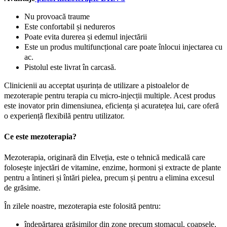
Nu provoacă traume
Este confortabil și nedureros
Poate evita durerea și edemul injectării
Este un produs multifuncțional care poate înlocui injectarea cu
ac.
Pistolul este livrat în carcasă.
Clinicienii au acceptat ușurința de utilizare a pistoalelor de
mezoterapie pentru terapia cu micro-injecții multiple. Acest produs
este inovator prin dimensiunea, eficiența și acuratețea lui, care oferă
o experiență flexibilă pentru utilizator.
Ce este mezoterapia?
Mezoterapia, originară din Elveția, este o tehnică medicală care
folosește injectări de vitamine, enzime, hormoni și extracte de plante
pentru a întineri și întări pielea, precum și pentru a elimina excesul
de grăsime.
În zilele noastre, mezoterapia este folosită pentru:
îndepărtarea grăsimilor din zone precum stomacul, coapsele,