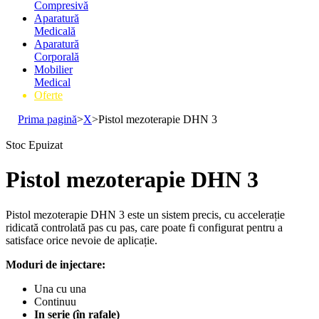
Compresivă
Aparatură
Medicală
Aparatură
Corporală
Mobilier
Medical
Oferte
Prima pagină
>
X
>
Pistol mezoterapie DHN 3
Stoc Epuizat
Pistol mezoterapie DHN 3
Pistol mezoterapie DHN 3 este un sistem precis, cu accelerație
ridicată controlată pas cu pas, care poate fi configurat pentru a
satisface orice nevoie de aplicație.
Moduri de injectare:
Una cu una
Continuu
In serie (în rafale)