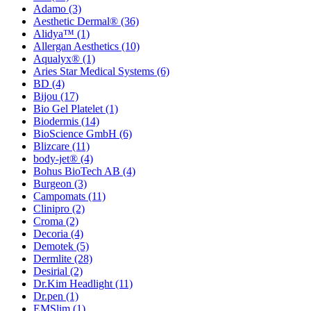
Adamo
(3)
Aesthetic Dermal®
(36)
Alidya™
(1)
Allergan Aesthetics
(10)
Aqualyx®
(1)
Aries Star Medical Systems
(6)
BD
(4)
Bijou
(17)
Bio Gel Platelet
(1)
Biodermis
(14)
BioScience GmbH
(6)
Blizcare
(11)
body-jet®
(4)
Bohus BioTech AB
(4)
Burgeon
(3)
Campomats
(11)
Clinipro
(2)
Croma
(2)
Decoria
(4)
Demotek
(5)
Dermlite
(28)
Desirial
(2)
Dr.Kim Headlight
(11)
Dr.pen
(1)
EMSlim
(1)