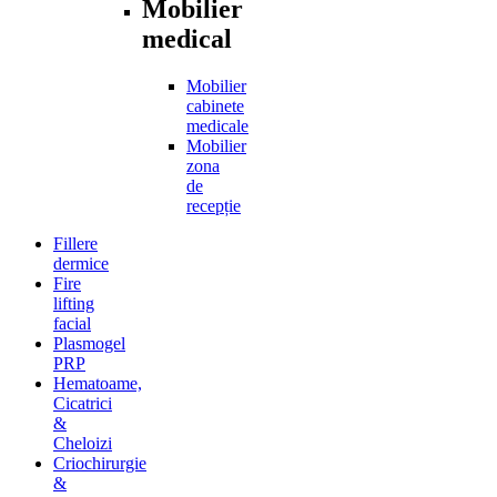
Mobilier
medical
Mobilier
cabinete
medicale
Mobilier
zona
de
recepție
Fillere
dermice
Fire
lifting
facial
Plasmogel
PRP
Hematoame,
Cicatrici
&
Cheloizi
Criochirurgie
&