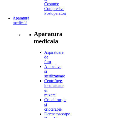
Costume
Compresive
Postoperatori
Aparatură
medicală
Aparatura
medicala
Aspiratoare
de
fum
Autoclave
si
sterilizatoare
Centrifuge,
incubatoare
&
mixere
Criochirurgie
si
crioterapie
Dermatoscoape