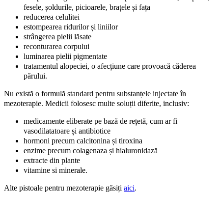
fesele, șoldurile, picioarele, brațele și fața
reducerea celulitei
estompearea ridurilor și liniilor
strângerea pielii lăsate
reconturarea corpului
luminarea pielii pigmentate
tratamentul alopeciei, o afecțiune care provoacă căderea
părului.
Nu există o formulă standard pentru substanțele injectate în
mezoterapie. Medicii folosesc multe soluții diferite, inclusiv:
medicamente eliberate pe bază de rețetă, cum ar fi
vasodilatatoare și antibiotice
hormoni precum calcitonina și tiroxina
enzime precum colagenaza și hialuronidază
extracte din plante
vitamine si minerale.
Alte pistoale pentru mezoterapie găsiți
aici
.