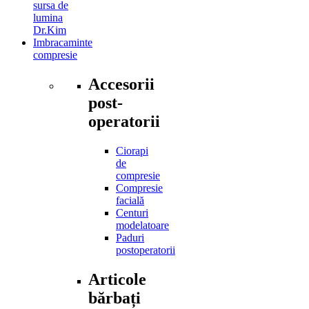
sursa de
lumina
Dr.Kim
Imbracaminte
compresie
Accesorii
post-
operatorii
Ciorapi
de
compresie
Compresie
facială
Centuri
modelatoare
Paduri
postoperatorii
Articole
bărbați