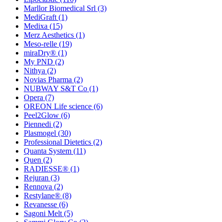
Marllor Biomedical Srl
(3)
MediGraft
(1)
Medixa
(15)
Merz Aesthetics
(1)
Meso-relle
(19)
miraDry®
(1)
My PND
(2)
Nithya
(2)
Novias Pharma
(2)
NUBWAY S&T Co
(1)
Opera
(7)
OREON Life science
(6)
Peel2Glow
(6)
Piennedi
(2)
Plasmogel
(30)
Professional Dietetics
(2)
Quanta System
(11)
Quen
(2)
RADIESSE®
(1)
Rejuran
(3)
Rennova
(2)
Restylane®
(8)
Revanesse
(6)
Sagoni Melt
(5)