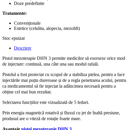
Doze predefinite
Tratamente:
Convenționale
Estetice (celulita, alopecia, mezolift)
Stoc epuizat
Descriere
Pistol mezoterapie DHN 3 permite medicilor să exerseze orice mod
de injectare: continuă, una câte una sau modul rafală.
Pistolul a fost proiectat cu scopul de a stabiliza pielea, pentru a face
injectările mai puțin dureroase și de a regla penetrarea acului, pentru
ca medicamentul să fie injectat la adâncimea necesară pentru a
obține cel mai bun rezultat.
Selectarea funcțiilor este vizualizată de 5 leduri.
Prin energia magnetică rotativă și fluxul cu jet de înaltă presiune,
produsul are o viteză de rotație foarte mare.
Avantaje
pistol mezoterapie DHN 3