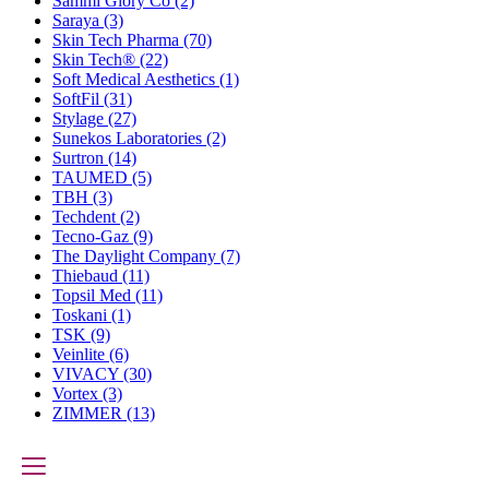
Sammi Glory Co
(2)
Saraya
(3)
Skin Tech Pharma
(70)
Skin Tech®
(22)
Soft Medical Aesthetics
(1)
SoftFil
(31)
Stylage
(27)
Sunekos Laboratories
(2)
Surtron
(14)
TAUMED
(5)
TBH
(3)
Techdent
(2)
Tecno-Gaz
(9)
The Daylight Company
(7)
Thiebaud
(11)
Topsil Med
(11)
Toskani
(1)
TSK
(9)
Veinlite
(6)
VIVACY
(30)
Vortex
(3)
ZIMMER
(13)