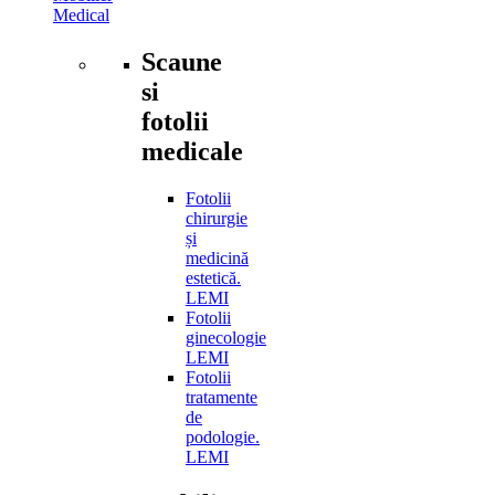
Medical
Scaune
si
fotolii
medicale
Fotolii
chirurgie
și
medicină
estetică.
LEMI
Fotolii
ginecologie
LEMI
Fotolii
tratamente
de
podologie.
LEMI