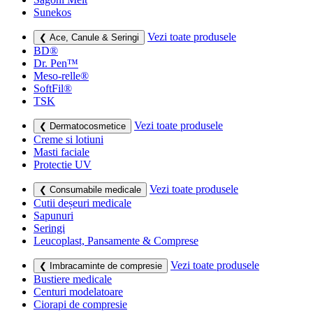
Sunekos
Vezi toate produsele
❮ Ace, Canule & Seringi
BD®
Dr. Pen™
Meso-relle®
SoftFil®
TSK
Vezi toate produsele
❮ Dermatocosmetice
Creme si lotiuni
Masti faciale
Protectie UV
Vezi toate produsele
❮ Consumabile medicale
Cutii deșeuri medicale
Sapunuri
Seringi
Leucoplast, Pansamente & Comprese
Vezi toate produsele
❮ Imbracaminte de compresie
Bustiere medicale
Centuri modelatoare
Ciorapi de compresie