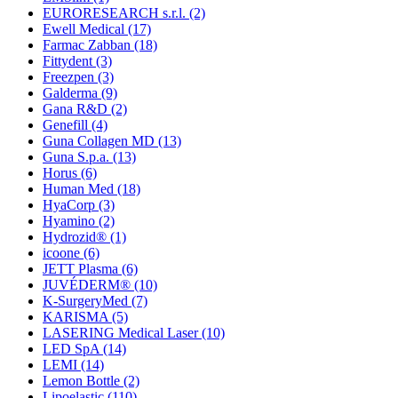
EURORESEARCH s.r.l.
(2)
Ewell Medical
(17)
Farmac Zabban
(18)
Fittydent
(3)
Freezpen
(3)
Galderma
(9)
Gana R&D
(2)
Genefill
(4)
Guna Collagen MD
(13)
Guna S.p.a.
(13)
Horus
(6)
Human Med
(18)
HyaCorp
(3)
Hyamino
(2)
Hydrozid®
(1)
icoone
(6)
JETT Plasma
(6)
JUVÉDERM®
(10)
K-SurgeryMed
(7)
KARISMA
(5)
LASERING Medical Laser
(10)
LED SpA
(14)
LEMI
(14)
Lemon Bottle
(2)
Lipoelastic
(110)