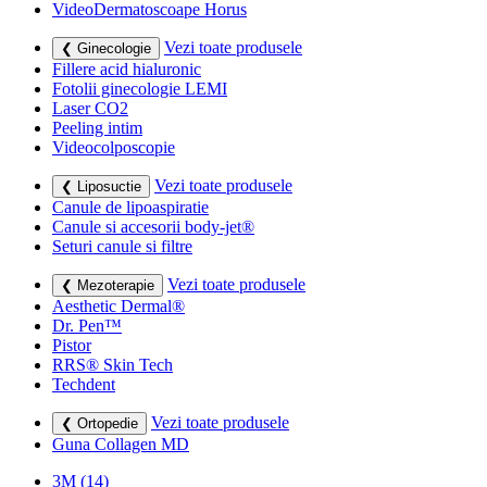
VideoDermatoscoape Horus
Vezi toate produsele
❮ Ginecologie
Fillere acid hialuronic
Fotolii ginecologie LEMI
Laser CO2
Peeling intim
Videocolposcopie
Vezi toate produsele
❮ Liposuctie
Canule de lipoaspiratie
Canule si accesorii body-jet®
Seturi canule si filtre
Vezi toate produsele
❮ Mezoterapie
Aesthetic Dermal®
Dr. Pen™
Pistor
RRS® Skin Tech
Techdent
Vezi toate produsele
❮ Ortopedie
Guna Collagen MD
3M
(14)