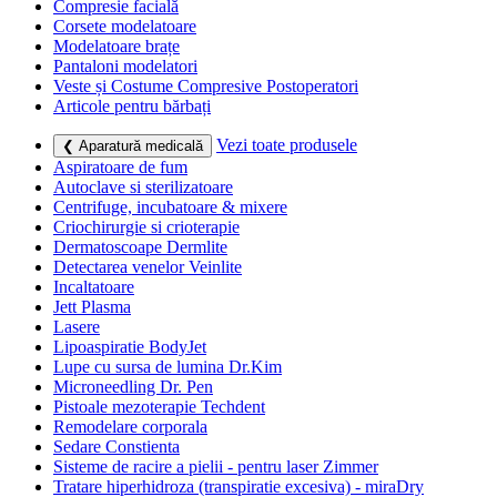
Compresie facială
Corsete modelatoare
Modelatoare brațe
Pantaloni modelatori
Veste și Costume Compresive Postoperatori
Articole pentru bărbați
Vezi toate produsele
❮ Aparatură medicală
Aspiratoare de fum
Autoclave si sterilizatoare
Centrifuge, incubatoare & mixere
Criochirurgie si crioterapie
Dermatoscoape Dermlite
Detectarea venelor Veinlite
Incaltatoare
Jett Plasma
Lasere
Lipoaspiratie BodyJet
Lupe cu sursa de lumina Dr.Kim
Microneedling Dr. Pen
Pistoale mezoterapie Techdent
Remodelare corporala
Sedare Constienta
Sisteme de racire a pielii - pentru laser Zimmer
Tratare hiperhidroza (transpiratie excesiva) - miraDry