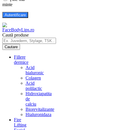
minte
Caută produse
Fillere
dermice
Acid
hialuronic
Colagen
Acid
polilactic
Hidroxiapatita
de
calciu
Biorevitalizante
Hialuronidaza
Fire
Lifting