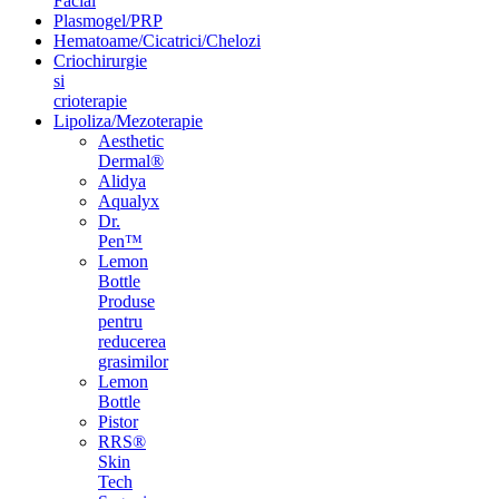
Facial
Plasmogel/PRP
Hematoame/Cicatrici/Chelozi
Criochirurgie
si
crioterapie
Lipoliza/Mezoterapie
Aesthetic
Dermal®
Alidya
Aqualyx
Dr.
Pen™
Lemon
Bottle
Produse
pentru
reducerea
grasimilor
Lemon
Bottle
Pistor
RRS®
Skin
Tech