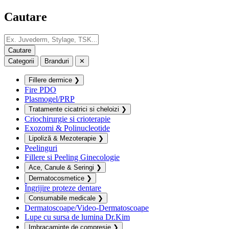
Cautare
Categorii
Branduri
✕
Fillere dermice
❯
Fire PDO
Plasmogel/PRP
Tratamente cicatrici si cheloizi
❯
Criochirurgie si crioterapie
Exozomi & Polinucleotide
Lipoliză & Mezoterapie
❯
Peelinguri
Fillere si Peeling Ginecologie
Ace, Canule & Seringi
❯
Dermatocosmetice
❯
Îngrijire proteze dentare
Consumabile medicale
❯
Dermatoscoape/Video-Dermatoscoape
Lupe cu sursa de lumina Dr.Kim
Imbracaminte de compresie
❯