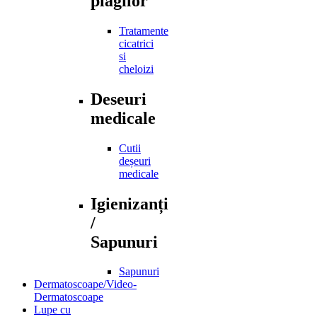
plagilor
Tratamente
cicatrici
si
cheloizi
Deseuri
medicale
Cutii
deșeuri
medicale
Igienizanți
/
Sapunuri
Sapunuri
Dermatoscoape/Video-
Dermatoscoape
Lupe cu