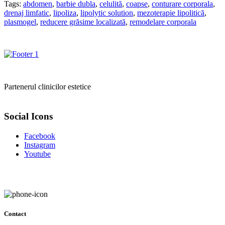
prețuri:
Tags:
abdomen
,
barbie dubla
,
celulită
,
coapse
,
conturare corporala
,
20,00 lei
drenaj limfatic
,
lipoliza
,
lipolytic solution
,
mezoterapie lipolitică
,
până
plasmogel
,
reducere grăsime localizată
,
remodelare corporala
la
94,00 lei
Partenerul clinicilor estetice
Social Icons
Facebook
Instagram
Youtube
Contact