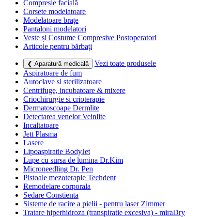
Compresie facială
Corsete modelatoare
Modelatoare brațe
Pantaloni modelatori
Veste și Costume Compresive Postoperatori
Articole pentru bărbați
Vezi toate produsele
❮ Aparatură medicală
Aspiratoare de fum
Autoclave si sterilizatoare
Centrifuge, incubatoare & mixere
Criochirurgie si crioterapie
Dermatoscoape Dermlite
Detectarea venelor Veinlite
Incaltatoare
Jett Plasma
Lasere
Lipoaspiratie BodyJet
Lupe cu sursa de lumina Dr.Kim
Microneedling Dr. Pen
Pistoale mezoterapie Techdent
Remodelare corporala
Sedare Constienta
Sisteme de racire a pielii - pentru laser Zimmer
Tratare hiperhidroza (transpiratie excesiva) - miraDry