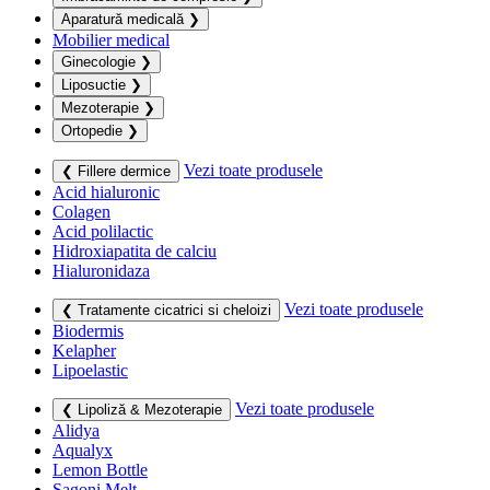
Aparatură medicală
❯
Mobilier medical
Ginecologie
❯
Liposuctie
❯
Mezoterapie
❯
Ortopedie
❯
Vezi toate produsele
❮ Fillere dermice
Acid hialuronic
Colagen
Acid polilactic
Hidroxiapatita de calciu
Hialuronidaza
Vezi toate produsele
❮ Tratamente cicatrici si cheloizi
Biodermis
Kelapher
Lipoelastic
Vezi toate produsele
❮ Lipoliză & Mezoterapie
Alidya
Aqualyx
Lemon Bottle
Sagoni Melt