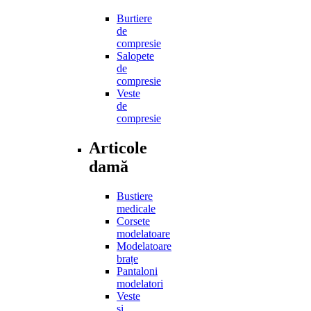
Burtiere
de
compresie
Salopete
de
compresie
Veste
de
compresie
Articole
damă
Bustiere
medicale
Corsete
modelatoare
Modelatoare
brațe
Pantaloni
modelatori
Veste
și