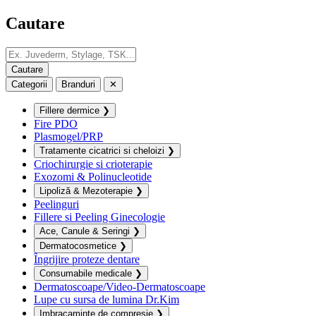
Cautare
Categorii
Branduri
✕
Fillere dermice
❯
Fire PDO
Plasmogel/PRP
Tratamente cicatrici si cheloizi
❯
Criochirurgie si crioterapie
Exozomi & Polinucleotide
Lipoliză & Mezoterapie
❯
Peelinguri
Fillere si Peeling Ginecologie
Ace, Canule & Seringi
❯
Dermatocosmetice
❯
Îngrijire proteze dentare
Consumabile medicale
❯
Dermatoscoape/Video-Dermatoscoape
Lupe cu sursa de lumina Dr.Kim
Imbracaminte de compresie
❯