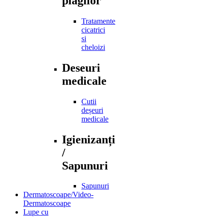
plagilor
Tratamente
cicatrici
si
cheloizi
Deseuri
medicale
Cutii
deșeuri
medicale
Igienizanți
/
Sapunuri
Sapunuri
Dermatoscoape/Video-
Dermatoscoape
Lupe cu