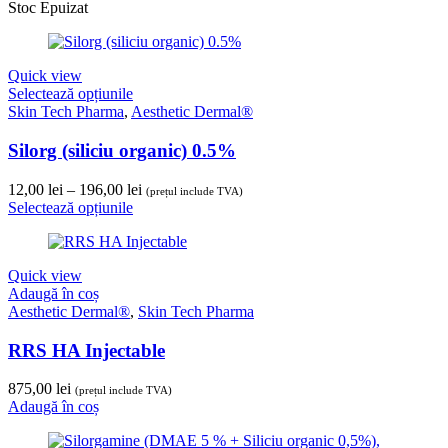
Stoc Epuizat
Quick view
Selectează opțiunile
Skin Tech Pharma
,
Aesthetic Dermal®
Silorg (siliciu organic) 0.5%
Interval
12,00
lei
–
196,00
lei
(prețul include TVA)
de
Selectează opțiunile
prețuri:
12,00 lei
până
Quick view
la
Adaugă în coș
196,00 lei
Aesthetic Dermal®
,
Skin Tech Pharma
RRS HA Injectable
875,00
lei
(prețul include TVA)
Adaugă în coș