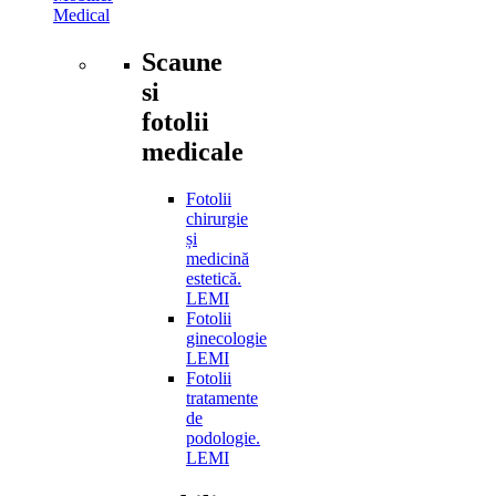
Medical
Scaune
si
fotolii
medicale
Fotolii
chirurgie
și
medicină
estetică.
LEMI
Fotolii
ginecologie
LEMI
Fotolii
tratamente
de
podologie.
LEMI