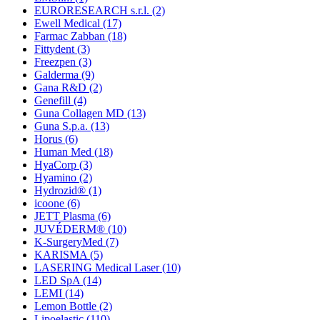
EURORESEARCH s.r.l.
(2)
Ewell Medical
(17)
Farmac Zabban
(18)
Fittydent
(3)
Freezpen
(3)
Galderma
(9)
Gana R&D
(2)
Genefill
(4)
Guna Collagen MD
(13)
Guna S.p.a.
(13)
Horus
(6)
Human Med
(18)
HyaCorp
(3)
Hyamino
(2)
Hydrozid®
(1)
icoone
(6)
JETT Plasma
(6)
JUVÉDERM®
(10)
K-SurgeryMed
(7)
KARISMA
(5)
LASERING Medical Laser
(10)
LED SpA
(14)
LEMI
(14)
Lemon Bottle
(2)
Lipoelastic
(110)