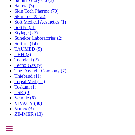
Sammi Glory Co
(2)
Saraya
(3)
Skin Tech Pharma
(70)
Skin Tech®
(22)
Soft Medical Aesthetics
(1)
SoftFil
(31)
Stylage
(27)
Sunekos Laboratories
(2)
Surtron
(14)
TAUMED
(5)
TBH
(3)
Techdent
(2)
Tecno-Gaz
(9)
The Daylight Company
(7)
Thiebaud
(11)
Topsil Med
(11)
Toskani
(1)
TSK
(9)
Veinlite
(6)
VIVACY
(30)
Vortex
(3)
ZIMMER
(13)