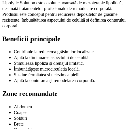
Lipolytic Solution este o soluție avansată de mezoterapie lipolitică,
6
flacoane
destinată tratamentelor profesionale de remodelare corporală.
x
Produsul este conceput pentru reducerea depozitelor de grăsime
10
rezistente, îmbunătățirea aspectului de celulită și definirea conturului
ml
corporal.
quantity
Beneficii principale
Contribuie la reducerea grăsimilor localizate.
Ajută la diminuarea aspectului de celulită.
Stimulează lipoliza și drenajul limfatic.
Îmbunătățește microcirculația locală.
Susține fermitatea și netezimea pielii.
Ajută la conturarea și remodelarea corporală.
Zone recomandate
Abdomen
Coapse
Șolduri
Brațe