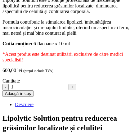
Lipolytic Solution este o soluție profesională de mezoterapie
lipolitică pentru reducerea grăsimilor localizate, diminuarea
aspectului de celulită și conturarea corporală.
Formula contribuie la stimularea lipolizei, îmbunătățirea
microcirculației și drenajului limfatic, oferind un aspect mai ferm,
mai neted și mai bine conturat al pielii.
Cutia conține:
6 flacoane x 10 ml.
*Acest produs este destinat utilizării exclusive de către medici
specialiști!
600,00
lei
(prețul include TVA)
Cantitate
Lipolytic
Solution
Adaugă în coș
tratament
lipolitic
Descriere
pentru
reducerea
Lipolytic Solution pentru reducerea
grăsimilor
localizate
grăsimilor localizate și celulitei
și
celulitei,