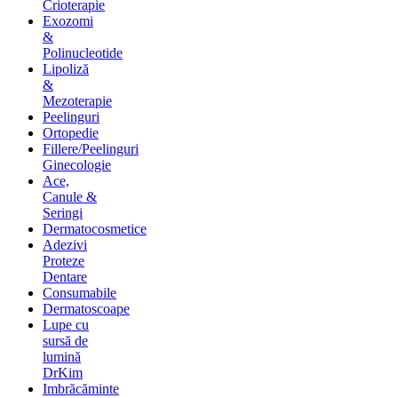
Crioterapie
Exozomi
&
Polinucleotide
Lipoliză
&
Mezoterapie
Peelinguri
Ortopedie
Fillere/Peelinguri
Ginecologie
Ace,
Canule &
Seringi
Dermatocosmetice
Adezivi
Proteze
Dentare
Consumabile
Dermatoscoape
Lupe cu
sursă de
lumină
DrKim
Imbrăcăminte