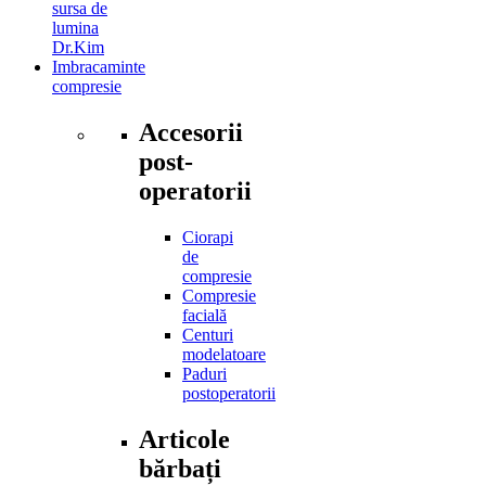
sursa de
lumina
Dr.Kim
Imbracaminte
compresie
Accesorii
post-
operatorii
Ciorapi
de
compresie
Compresie
facială
Centuri
modelatoare
Paduri
postoperatorii
Articole
bărbați