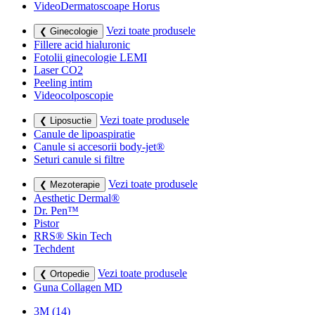
VideoDermatoscoape Horus
Vezi toate produsele
❮ Ginecologie
Fillere acid hialuronic
Fotolii ginecologie LEMI
Laser CO2
Peeling intim
Videocolposcopie
Vezi toate produsele
❮ Liposuctie
Canule de lipoaspiratie
Canule si accesorii body-jet®
Seturi canule si filtre
Vezi toate produsele
❮ Mezoterapie
Aesthetic Dermal®
Dr. Pen™
Pistor
RRS® Skin Tech
Techdent
Vezi toate produsele
❮ Ortopedie
Guna Collagen MD
3M
(14)