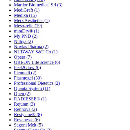
Marllor Biomedical Srl
(3)
MediGraft
(1)
Medixa
(15)
Merz Aesthetics
(1)
Meso-relle
(19)
miraDry®
(1)
My PND
(2)
Nithya
(2)
Novias Pharma
(2)
NUBWAY S&T Co
(1)
Opera
(7)
OREON Life science
(6)
Peel2Glow
(6)
Piennedi
(2)
Plasmogel
(30)
Professional Dietetics
(2)
Quanta System
(11)
Quen
(2)
RADIESSE®
(1)
Rejuran
(3)
Rennova
(2)
Restylane®
(8)
Revanesse
(6)
Sagoni Melt
(5)