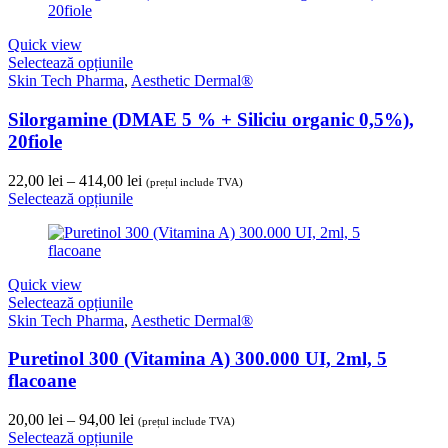
Quick view
Selectează opțiunile
Skin Tech Pharma
,
Aesthetic Dermal®
Silorgamine (DMAE 5 % + Siliciu organic 0,5%),
20fiole
Interval
22,00
lei
–
414,00
lei
(prețul include TVA)
de
Selectează opțiunile
prețuri:
22,00 lei
până
la
Quick view
414,00 lei
Selectează opțiunile
Skin Tech Pharma
,
Aesthetic Dermal®
Puretinol 300 (Vitamina A) 300.000 UI, 2ml, 5
flacoane
Interval
20,00
lei
–
94,00
lei
(prețul include TVA)
de
Selectează opțiunile