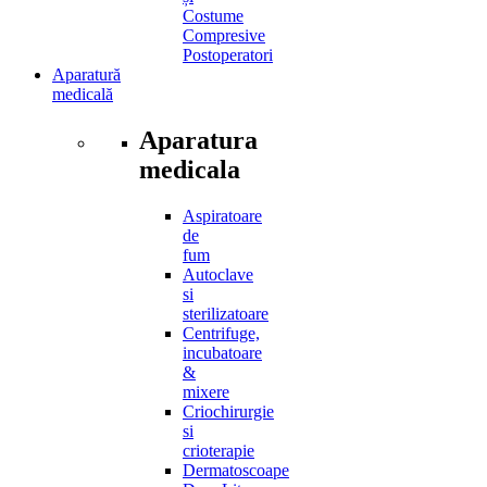
Costume
Compresive
Postoperatori
Aparatură
medicală
Aparatura
medicala
Aspiratoare
de
fum
Autoclave
si
sterilizatoare
Centrifuge,
incubatoare
&
mixere
Criochirurgie
si
crioterapie
Dermatoscoape