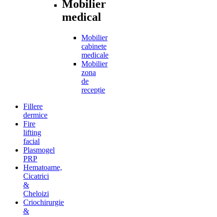
Mobilier
medical
Mobilier
cabinete
medicale
Mobilier
zona
de
recepție
Fillere
dermice
Fire
lifting
facial
Plasmogel
PRP
Hematoame,
Cicatrici
&
Cheloizi
Criochirurgie
&