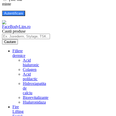
minte
Caută produse
Fillere
dermice
Acid
hialuronic
Colagen
Acid
polilactic
Hidroxiapatita
de
calciu
Biorevitalizante
Hialuronidaza
Fire
Lifting