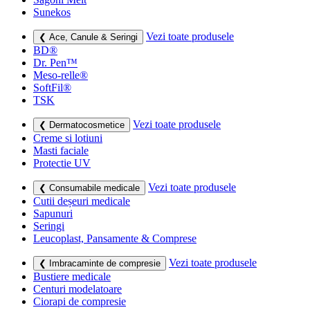
Sunekos
Vezi toate produsele
❮ Ace, Canule & Seringi
BD®
Dr. Pen™
Meso-relle®
SoftFil®
TSK
Vezi toate produsele
❮ Dermatocosmetice
Creme si lotiuni
Masti faciale
Protectie UV
Vezi toate produsele
❮ Consumabile medicale
Cutii deșeuri medicale
Sapunuri
Seringi
Leucoplast, Pansamente & Comprese
Vezi toate produsele
❮ Imbracaminte de compresie
Bustiere medicale
Centuri modelatoare
Ciorapi de compresie