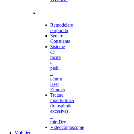
Remodelare
corporala
Sedare
Constienta
Sisteme
de
racire
a
pielii
–
pentru
laser
Zimmer
Tratare
hiperhidroza
(transpiratie
excesiva)
–
miraDry
Videocolposcopie
Mobilier