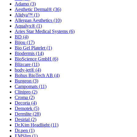
Adamo
(3)
Aesthetic Dermal®
(36)
Alidya™
(1)
Allergan Aesthetics
(10)
Aqualyx®
(1)
Aries Star Medical Systems
(6)
BD
(4)
Bijou
(17)
Bio Gel Platelet
(1)
Biodermis
(14)
BioScience GmbH
(6)
Blizcare
(11)
body-jet®
(4)
Bohus BioTech AB
(4)
Burgeon
(3)
Campomats
(11)
Clinipro
(2)
Croma
(2)
Decoria
(4)
Demotek
(5)
Dermlite
(28)
Desirial
(2)
Dr.Kim Headlight
(11)
Dr.pen
(1)
EMSlim
(1)