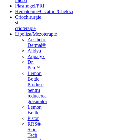
Facial
Plasmogel/PRP
Hematoame/Cicatrici/Chelozi
Criochirurgie
si
crioterapie
Lipoliza/Mezoterapie
Aesthetic
Dermal®
Alidya
Aqualyx
Dr.
Pen™
Lemon
Bottle
Produse
pentru
reducerea
grasimilor
Lemon
Bottle
Pistor
RRS®
Skin
Tech