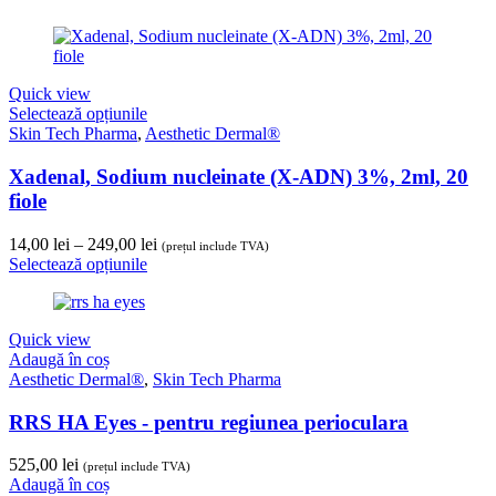
Quick view
Selectează opțiunile
Skin Tech Pharma
,
Aesthetic Dermal®
Xadenal, Sodium nucleinate (X-ADN) 3%, 2ml, 20
fiole
Interval
14,00
lei
–
249,00
lei
(prețul include TVA)
de
Selectează opțiunile
prețuri:
14,00 lei
până
Quick view
la
Adaugă în coș
249,00 lei
Aesthetic Dermal®
,
Skin Tech Pharma
RRS HA Eyes - pentru regiunea perioculara
525,00
lei
(prețul include TVA)
Adaugă în coș