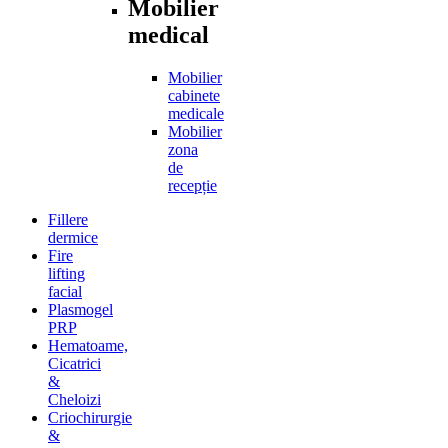
Mobilier
medical
Mobilier
cabinete
medicale
Mobilier
zona
de
recepție
Fillere
dermice
Fire
lifting
facial
Plasmogel
PRP
Hematoame,
Cicatrici
&
Cheloizi
Criochirurgie
&