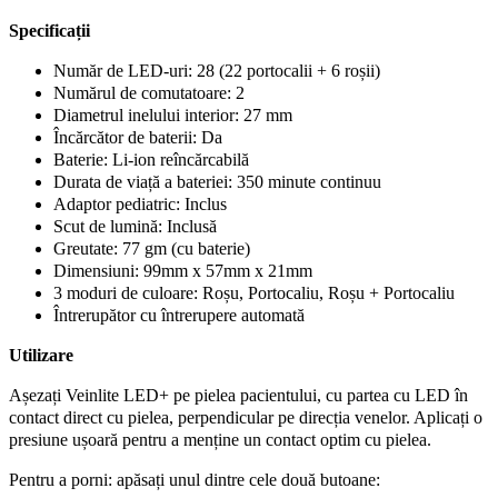
Specificații
Număr de LED-uri: 28 (22 portocalii + 6 roșii)
Numărul de comutatoare: 2
Diametrul inelului interior: 27 mm
Încărcător de baterii: Da
Baterie: Li-ion reîncărcabilă
Durata de viață a bateriei: 350 minute continuu
Adaptor pediatric: Inclus
Scut de lumină: Inclusă
Greutate: 77 gm (cu baterie)
Dimensiuni: 99mm x 57mm x 21mm
3 moduri de culoare: Roșu, Portocaliu, Roșu + Portocaliu
Întrerupător cu întrerupere automată
Utilizare
Așezați Veinlite LED+ pe pielea pacientului, cu partea cu LED în
contact direct cu pielea, perpendicular pe direcția venelor. Aplicați o
presiune ușoară pentru a menține un contact optim cu pielea.
Pentru a porni: apăsați unul dintre cele două butoane: