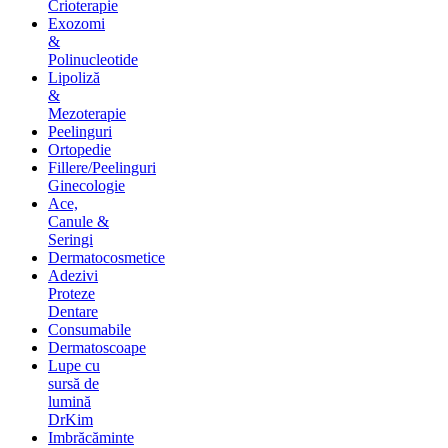
Crioterapie
Exozomi
&
Polinucleotide
Lipoliză
&
Mezoterapie
Peelinguri
Ortopedie
Fillere/Peelinguri
Ginecologie
Ace,
Canule &
Seringi
Dermatocosmetice
Adezivi
Proteze
Dentare
Consumabile
Dermatoscoape
Lupe cu
sursă de
lumină
DrKim
Imbrăcăminte