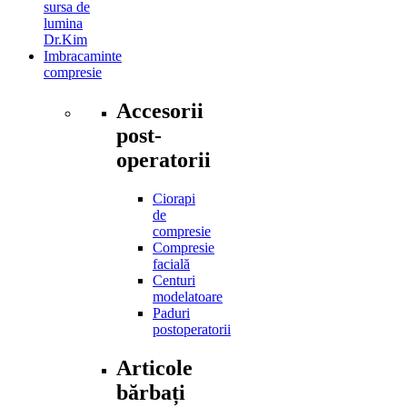
sursa de
lumina
Dr.Kim
Imbracaminte
compresie
Accesorii
post-
operatorii
Ciorapi
de
compresie
Compresie
facială
Centuri
modelatoare
Paduri
postoperatorii
Articole
bărbați