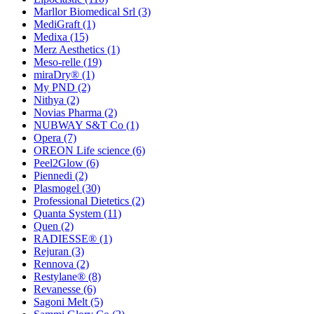
Marllor Biomedical Srl
(3)
MediGraft
(1)
Medixa
(15)
Merz Aesthetics
(1)
Meso-relle
(19)
miraDry®
(1)
My PND
(2)
Nithya
(2)
Novias Pharma
(2)
NUBWAY S&T Co
(1)
Opera
(7)
OREON Life science
(6)
Peel2Glow
(6)
Piennedi
(2)
Plasmogel
(30)
Professional Dietetics
(2)
Quanta System
(11)
Quen
(2)
RADIESSE®
(1)
Rejuran
(3)
Rennova
(2)
Restylane®
(8)
Revanesse
(6)
Sagoni Melt
(5)