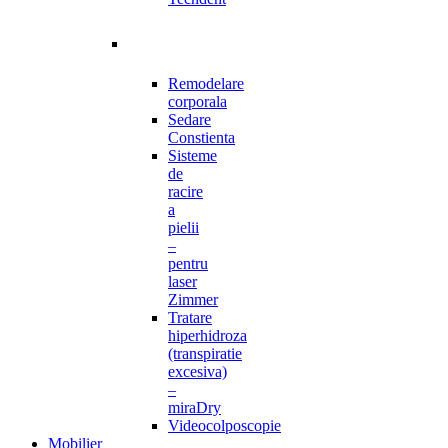
Remodelare
corporala
Sedare
Constienta
Sisteme
de
racire
a
pielii
–
pentru
laser
Zimmer
Tratare
hiperhidroza
(transpiratie
excesiva)
–
miraDry
Videocolposcopie
Mobilier