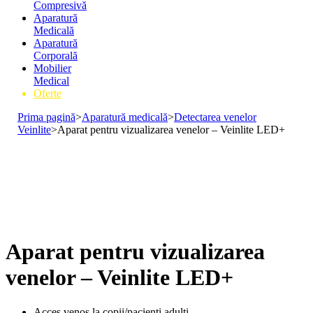
Compresivă
Aparatură
Medicală
Aparatură
Corporală
Mobilier
Medical
Oferte
Prima pagină
>
Aparatură medicală
>
Detectarea venelor
Veinlite
>
Aparat pentru vizualizarea venelor – Veinlite LED+
Aparat pentru vizualizarea
venelor – Veinlite LED+
Acces venos la copii/pacienți adulți