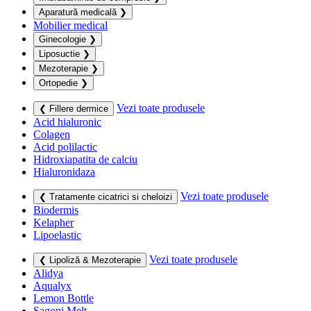
Aparatură medicală
❯
Mobilier medical
Ginecologie
❯
Liposuctie
❯
Mezoterapie
❯
Ortopedie
❯
Vezi toate produsele
❮ Fillere dermice
Acid hialuronic
Colagen
Acid polilactic
Hidroxiapatita de calciu
Hialuronidaza
Vezi toate produsele
❮ Tratamente cicatrici si cheloizi
Biodermis
Kelapher
Lipoelastic
Vezi toate produsele
❮ Lipoliză & Mezoterapie
Alidya
Aqualyx
Lemon Bottle
Sagoni Melt