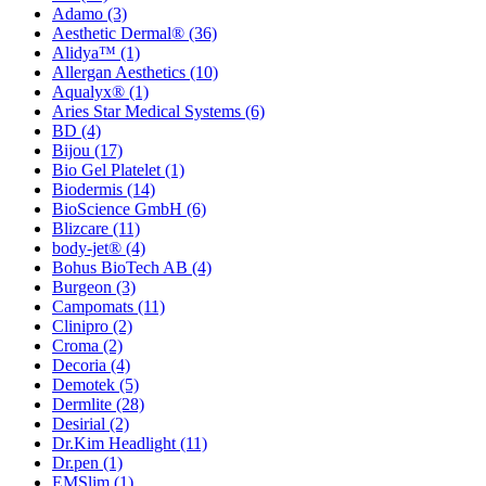
Adamo
(3)
Aesthetic Dermal®
(36)
Alidya™
(1)
Allergan Aesthetics
(10)
Aqualyx®
(1)
Aries Star Medical Systems
(6)
BD
(4)
Bijou
(17)
Bio Gel Platelet
(1)
Biodermis
(14)
BioScience GmbH
(6)
Blizcare
(11)
body-jet®
(4)
Bohus BioTech AB
(4)
Burgeon
(3)
Campomats
(11)
Clinipro
(2)
Croma
(2)
Decoria
(4)
Demotek
(5)
Dermlite
(28)
Desirial
(2)
Dr.Kim Headlight
(11)
Dr.pen
(1)
EMSlim
(1)