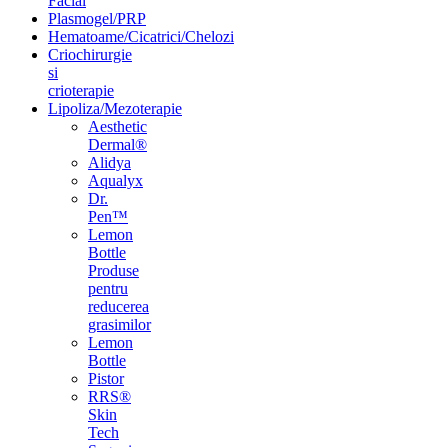
Facial
Plasmogel/PRP
Hematoame/Cicatrici/Chelozi
Criochirurgie
si
crioterapie
Lipoliza/Mezoterapie
Aesthetic
Dermal®
Alidya
Aqualyx
Dr.
Pen™
Lemon
Bottle
Produse
pentru
reducerea
grasimilor
Lemon
Bottle
Pistor
RRS®
Skin
Tech