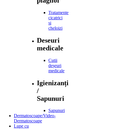
plagilor
Tratamente
cicatrici
si
cheloizi
Deseuri
medicale
Cutii
deșeuri
medicale
Igienizanți
/
Sapunuri
Sapunuri
Dermatoscoape/Video-
Dermatoscoape
Lupe cu