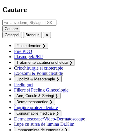
Cautare
Categorii
Branduri
✕
Fillere dermice
❯
Fire PDO
Plasmogel/PRP
Tratamente cicatrici si cheloizi
❯
Criochirurgie si crioterapie
Exozomi & Polinucleotide
Lipoliză & Mezoterapie
❯
Peelinguri
Fillere si Peeling Ginecologie
Ace, Canule & Seringi
❯
Dermatocosmetice
❯
Îngrijire proteze dentare
Consumabile medicale
❯
Dermatoscoape/Video-Dermatoscoape
Lupe cu sursa de lumina Dr.Kim
Imbracaminte de compresie
❯