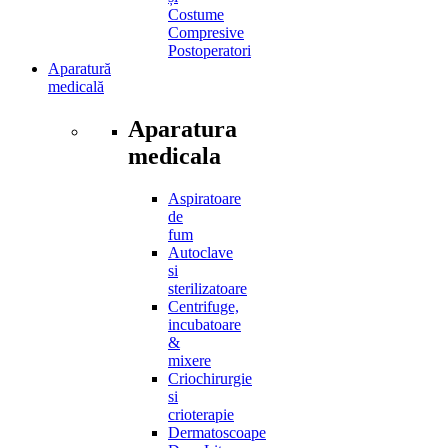
Costume
Compresive
Postoperatori
Aparatură
medicală
Aparatura
medicala
Aspiratoare
de
fum
Autoclave
si
sterilizatoare
Centrifuge,
incubatoare
&
mixere
Criochirurgie
si
crioterapie
Dermatoscoape