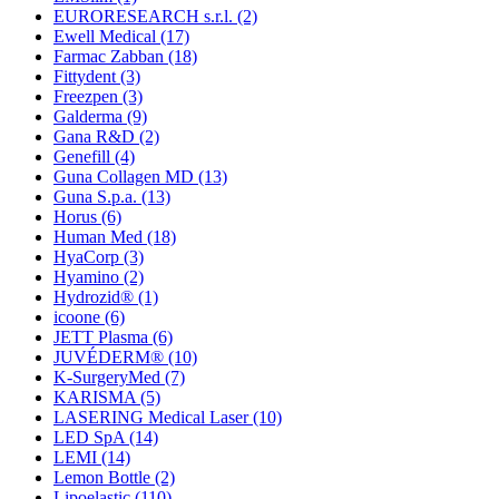
EURORESEARCH s.r.l.
(2)
Ewell Medical
(17)
Farmac Zabban
(18)
Fittydent
(3)
Freezpen
(3)
Galderma
(9)
Gana R&D
(2)
Genefill
(4)
Guna Collagen MD
(13)
Guna S.p.a.
(13)
Horus
(6)
Human Med
(18)
HyaCorp
(3)
Hyamino
(2)
Hydrozid®
(1)
icoone
(6)
JETT Plasma
(6)
JUVÉDERM®
(10)
K-SurgeryMed
(7)
KARISMA
(5)
LASERING Medical Laser
(10)
LED SpA
(14)
LEMI
(14)
Lemon Bottle
(2)
Lipoelastic
(110)