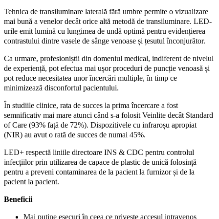
Tehnica de transiluminare laterală fără umbre permite o vizualizare
mai bună a venelor decât orice altă metodă de transiluminare. LED-
urile emit lumină cu lungimea de undă optimă pentru evidențierea
contrastului dintre vasele de sânge venoase și țesutul înconjurător.
Ca urmare, profesioniștii din domeniul medical, indiferent de nivelul
de experiență, pot efectua mai ușor proceduri de puncție venoasă și
pot reduce necesitatea unor încercări multiple, în timp ce
minimizează disconfortul pacientului.
În studiile clinice, rata de succes la prima încercare a fost
semnificativ mai mare atunci când s-a folosit Veinlite decât Standard
of Care (93% față de 72%). Dispozitivele cu infraroșu apropiat
(NIR) au avut o rată de succes de numai 45%.
LED+ respectă liniile directoare INS & CDC pentru controlul
infecțiilor prin utilizarea de capace de plastic de unică folosință
pentru a preveni contaminarea de la pacient la furnizor și de la
pacient la pacient.
Beneficii
Mai puține eșecuri în ceea ce privește accesul intravenos