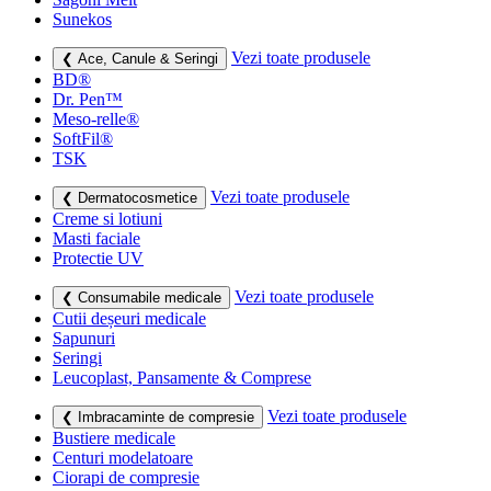
Sunekos
Vezi toate produsele
❮ Ace, Canule & Seringi
BD®
Dr. Pen™
Meso-relle®
SoftFil®
TSK
Vezi toate produsele
❮ Dermatocosmetice
Creme si lotiuni
Masti faciale
Protectie UV
Vezi toate produsele
❮ Consumabile medicale
Cutii deșeuri medicale
Sapunuri
Seringi
Leucoplast, Pansamente & Comprese
Vezi toate produsele
❮ Imbracaminte de compresie
Bustiere medicale
Centuri modelatoare
Ciorapi de compresie