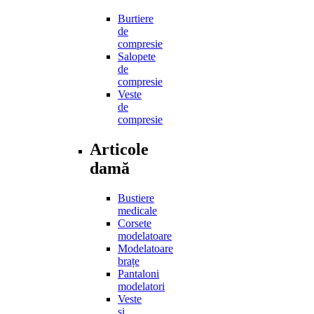
Burtiere
de
compresie
Salopete
de
compresie
Veste
de
compresie
Articole
damă
Bustiere
medicale
Corsete
modelatoare
Modelatoare
brațe
Pantaloni
modelatori
Veste
și