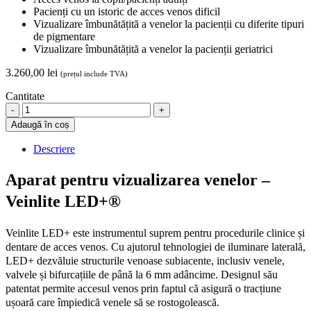
Pacienți cu un istoric de acces venos dificil
Vizualizare îmbunătățită a venelor la pacienții cu diferite tipuri
de pigmentare
Vizualizare îmbunătățită a venelor la pacienții geriatrici
3.260,00
lei
(prețul include TVA)
Cantitate
Aparat
pentru
Adaugă în coș
vizualizarea
venelor
Descriere
-
Veinlite
Aparat pentru vizualizarea venelor –
LED+
quantity
Veinlite LED+®
Veinlite LED+ este instrumentul suprem pentru procedurile clinice și
dentare de acces venos. Cu ajutorul tehnologiei de iluminare laterală,
LED+ dezvăluie structurile venoase subiacente, inclusiv venele,
valvele și bifurcațiile de până la 6 mm adâncime. Designul său
patentat permite accesul venos prin faptul că asigură o tracțiune
ușoară care împiedică venele să se rostogolească.