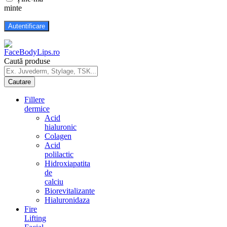
minte
Caută produse
Fillere
dermice
Acid
hialuronic
Colagen
Acid
polilactic
Hidroxiapatita
de
calciu
Biorevitalizante
Hialuronidaza
Fire
Lifting