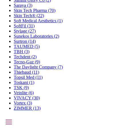
Sammi Glory Co
(2)
Saraya
(3)
Skin Tech Pharma
(70)
Skin Tech®
(22)
Soft Medical Aesthetics
(1)
SoftFil
(31)
Stylage
(27)
Sunekos Laboratories
(2)
Surtron
(14)
TAUMED
(5)
TBH
(3)
Techdent
(2)
Tecno-Gaz
(9)
The Daylight Company
(7)
Thiebaud
(11)
Topsil Med
(11)
Toskani
(1)
TSK
(9)
Veinlite
(6)
VIVACY
(30)
Vortex
(3)
ZIMMER
(13)