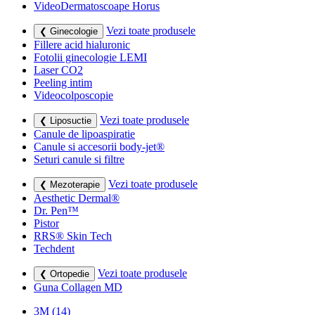
VideoDermatoscoape Horus
Vezi toate produsele
❮ Ginecologie
Fillere acid hialuronic
Fotolii ginecologie LEMI
Laser CO2
Peeling intim
Videocolposcopie
Vezi toate produsele
❮ Liposuctie
Canule de lipoaspiratie
Canule si accesorii body-jet®
Seturi canule si filtre
Vezi toate produsele
❮ Mezoterapie
Aesthetic Dermal®
Dr. Pen™
Pistor
RRS® Skin Tech
Techdent
Vezi toate produsele
❮ Ortopedie
Guna Collagen MD
3M
(14)