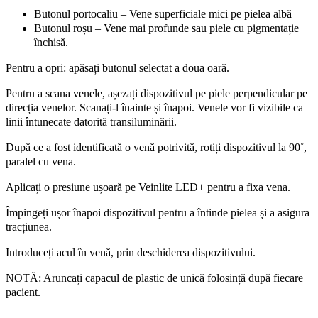
Butonul portocaliu – Vene superficiale mici pe pielea albă
Butonul roșu – Vene mai profunde sau piele cu pigmentație
închisă.
Pentru a opri: apăsați butonul selectat a doua oară.
Pentru a scana venele, așezați dispozitivul pe piele perpendicular pe
direcția venelor. Scanați-l înainte și înapoi. Venele vor fi vizibile ca
linii întunecate datorită transiluminării.
După ce a fost identificată o venă potrivită, rotiți dispozitivul la 90˚,
paralel cu vena.
Aplicați o presiune ușoară pe Veinlite LED+ pentru a fixa vena.
Împingeți ușor înapoi dispozitivul pentru a întinde pielea și a asigura
tracțiunea.
Introduceți acul în venă, prin deschiderea dispozitivului.
NOTĂ: Aruncați capacul de plastic de unică folosință după fiecare
pacient.