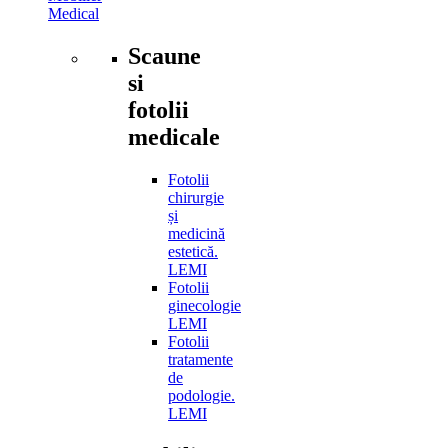
Medical
Scaune
si
fotolii
medicale
Fotolii
chirurgie
și
medicină
estetică.
LEMI
Fotolii
ginecologie
LEMI
Fotolii
tratamente
de
podologie.
LEMI