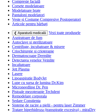
Compresie facială
Corsete modelatoare
Modelatoare brațe
Pantaloni modelatori
Veste și Costume Compresive Postoperatori
Articole pentru bărbați
Vezi toate produsele
❮ Aparatură medicală
Aspiratoare de fum
Autoclave si sterilizatoare
Centrifuge, incubatoare & mixere
Criochirurgie si crioterapie
Dermatoscoape Dermlite
Detectarea venelor Veinlite
Incaltatoare
Jett Plasma
Lasere
Lipoaspiratie BodyJet
Lupe cu sursa de lumina Dr.Kim
Microneedling Dr. Pen
Pistoale mezoterapie Techdent
Remodelare corporala
Sedare Constienta
Sisteme de racire a pielii - pentru laser Zimmer
Tratare hiperhidroza (transpiratie excesiva) - miraDry