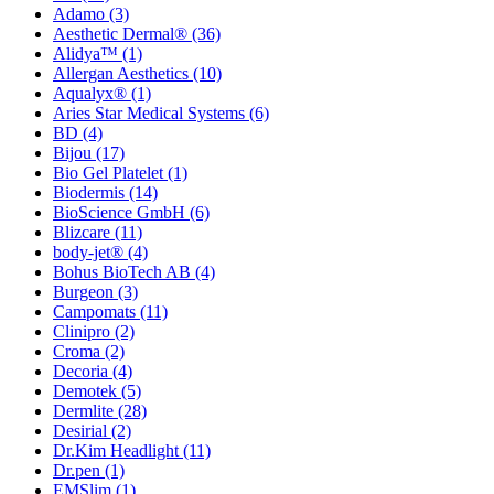
Adamo
(3)
Aesthetic Dermal®
(36)
Alidya™
(1)
Allergan Aesthetics
(10)
Aqualyx®
(1)
Aries Star Medical Systems
(6)
BD
(4)
Bijou
(17)
Bio Gel Platelet
(1)
Biodermis
(14)
BioScience GmbH
(6)
Blizcare
(11)
body-jet®
(4)
Bohus BioTech AB
(4)
Burgeon
(3)
Campomats
(11)
Clinipro
(2)
Croma
(2)
Decoria
(4)
Demotek
(5)
Dermlite
(28)
Desirial
(2)
Dr.Kim Headlight
(11)
Dr.pen
(1)
EMSlim
(1)