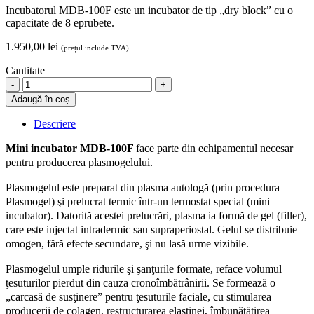
Incubatorul MDB-100F este un incubator de tip „dry block” cu o
capacitate de 8 eprubete.
1.950,00
lei
(prețul include TVA)
Cantitate
Mini
Incubator
Adaugă în coș
Mini
Dry
Descriere
Bath
100F
Mini incubator MDB-100F
face parte din echipamentul necesar
quantity
pentru producerea plasmogelului.
Plasmogelul este preparat din plasma autologă (prin procedura
Plasmogel) şi prelucrat termic într-un termostat special (mini
incubator). Datorită acestei prelucrări, plasma ia formă de gel (filler),
care este injectat intradermic sau supraperiostal. Gelul se distribuie
omogen, fără efecte secundare, şi nu lasă urme vizibile.
Plasmogelul umple ridurile şi şanţurile formate, reface volumul
ţesuturilor pierdut din cauza cronoîmbătrânirii. Se formează o
„carcasă de susţinere” pentru ţesuturile faciale, cu stimularea
producerii de colagen, restructurarea elastinei, îmbunătăţirea