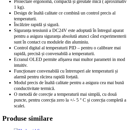
Proiectare ergonomă, compactă și greutate mică ( aproximativ
1 kg).
Design de înaltă calitate ce combină un control precis al
temperaturii.
Încălzire rapidă și sigură.
Siguranța tensiunii a DC24V este adoptată în întregul aparat
pentru a asigura siguranța absolută atunci când experimenterii
sunt în contact cu modulele din aluminiu.
Control digital al temperaturii PID – pentru o calibrare mai
rapidă, precisă și convenabilă a temperaturii.
Ecranul OLED permite afișarea mai multor parametri in mod
intuitiv.
Funcționare convenabilă cu întreruperi ale temperaturii și
alarmă pentru răcirea rapidă forțată.
Modul precis de înaltă calitate pentru a asigura cea mai bună
conductivitate termică.
O metodă de corecție a temperaturii mai simplă, cu două
puncte, pentru corecția zero la +/- 5 ° C și corecția completă a
scalei.
Produse similare