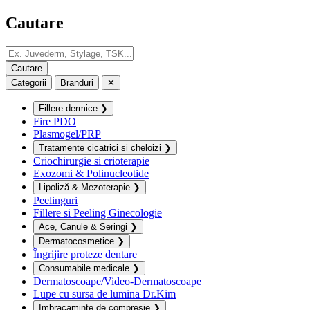
Cautare
Categorii
Branduri
✕
Fillere dermice
❯
Fire PDO
Plasmogel/PRP
Tratamente cicatrici si cheloizi
❯
Criochirurgie si crioterapie
Exozomi & Polinucleotide
Lipoliză & Mezoterapie
❯
Peelinguri
Fillere si Peeling Ginecologie
Ace, Canule & Seringi
❯
Dermatocosmetice
❯
Îngrijire proteze dentare
Consumabile medicale
❯
Dermatoscoape/Video-Dermatoscoape
Lupe cu sursa de lumina Dr.Kim
Imbracaminte de compresie
❯