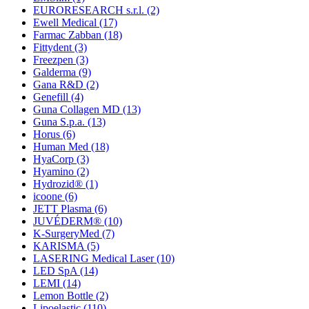
EURORESEARCH s.r.l.
(2)
Ewell Medical
(17)
Farmac Zabban
(18)
Fittydent
(3)
Freezpen
(3)
Galderma
(9)
Gana R&D
(2)
Genefill
(4)
Guna Collagen MD
(13)
Guna S.p.a.
(13)
Horus
(6)
Human Med
(18)
HyaCorp
(3)
Hyamino
(2)
Hydrozid®
(1)
icoone
(6)
JETT Plasma
(6)
JUVÉDERM®
(10)
K-SurgeryMed
(7)
KARISMA
(5)
LASERING Medical Laser
(10)
LED SpA
(14)
LEMI
(14)
Lemon Bottle
(2)
Lipoelastic
(110)