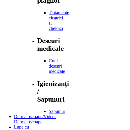
plagilor
Tratamente
cicatrici
si
cheloizi
Deseuri
medicale
Cutii
deșeuri
medicale
Igienizanți
/
Sapunuri
Sapunuri
Dermatoscoape/Video-
Dermatoscoape
Lupe cu