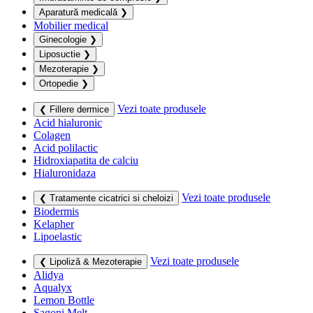
Aparatură medicală
❯
Mobilier medical
Ginecologie
❯
Liposuctie
❯
Mezoterapie
❯
Ortopedie
❯
Vezi toate produsele
❮ Fillere dermice
Acid hialuronic
Colagen
Acid polilactic
Hidroxiapatita de calciu
Hialuronidaza
Vezi toate produsele
❮ Tratamente cicatrici si cheloizi
Biodermis
Kelapher
Lipoelastic
Vezi toate produsele
❮ Lipoliză & Mezoterapie
Alidya
Aqualyx
Lemon Bottle
Sagoni Melt