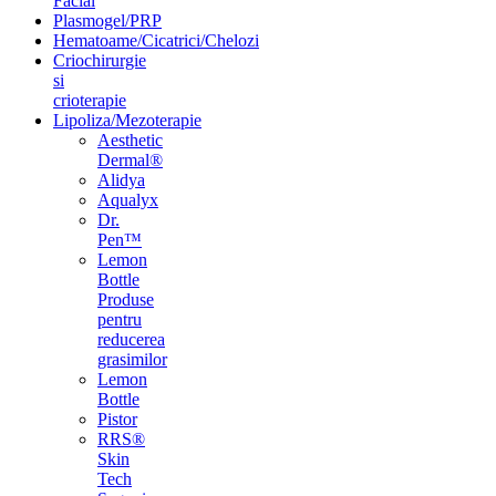
Facial
Plasmogel/PRP
Hematoame/Cicatrici/Chelozi
Criochirurgie
si
crioterapie
Lipoliza/Mezoterapie
Aesthetic
Dermal®
Alidya
Aqualyx
Dr.
Pen™
Lemon
Bottle
Produse
pentru
reducerea
grasimilor
Lemon
Bottle
Pistor
RRS®
Skin
Tech