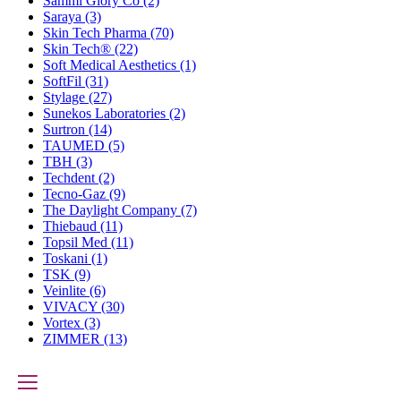
Sammi Glory Co
(2)
Saraya
(3)
Skin Tech Pharma
(70)
Skin Tech®
(22)
Soft Medical Aesthetics
(1)
SoftFil
(31)
Stylage
(27)
Sunekos Laboratories
(2)
Surtron
(14)
TAUMED
(5)
TBH
(3)
Techdent
(2)
Tecno-Gaz
(9)
The Daylight Company
(7)
Thiebaud
(11)
Topsil Med
(11)
Toskani
(1)
TSK
(9)
Veinlite
(6)
VIVACY
(30)
Vortex
(3)
ZIMMER
(13)