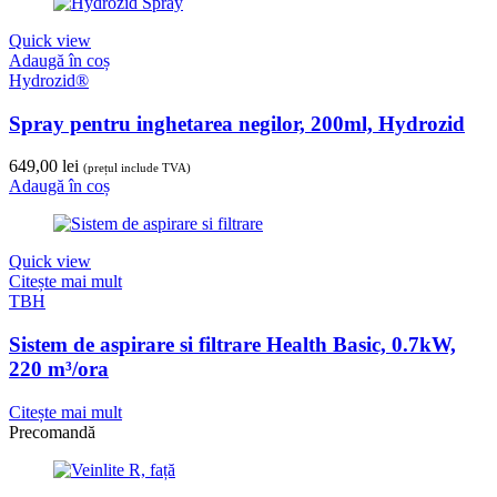
Quick view
Adaugă în coș
Hydrozid®
Spray pentru inghetarea negilor, 200ml, Hydrozid
649,00
lei
(prețul include TVA)
Adaugă în coș
Quick view
Citește mai mult
TBH
Sistem de aspirare si filtrare Health Basic, 0.7kW,
220 m³/ora
Citește mai mult
Precomandă