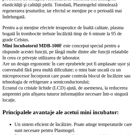
elasticităţii şi calităţii pielii. Totodată, Plasmogelul stimulează
regenerarea ţesuturilor, iar efectul se menţine pe o perioadă mai
îndelungată.
Pentru a-și menține efectele terapeutice de înaltă calitate, plasma
bogată în trombocite trebuie încălzită timp de 6 minute la 95 de
grade Celsius.
Mini Incubatorul MDB-100F
este conceput special pentru a
răspunde acestei funcții, pe lângă multe dintre alte funcții relatabile
în ceea ce privește utilizarea de laborator.
Are un design ergonomic în care eprubetele pot fi amplasate ușor și
convenabil fără prea multă dificultate; o mini baie uscată cu un
microprocesor încorporat care poate controla blocul de încălzire sau
tehnologia de refrigerare a semiconductorului;
Ecranul cu cristale lichide (LCD) ajută, de asemenea, la reducerea
amprentei prin afișarea tuturor informațiilor necesare într-o singură
locație.
Principalele avantaje ale acetui mini incubator:
Un sistem eficient de încălzire. Poate atinge temperaturile care
sunt necesare pentru Plasmogel.