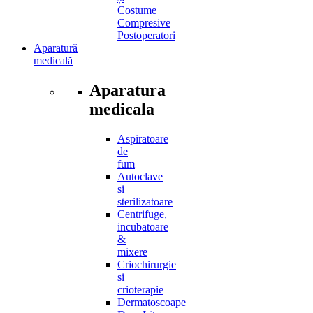
Costume
Compresive
Postoperatori
Aparatură
medicală
Aparatura
medicala
Aspiratoare
de
fum
Autoclave
si
sterilizatoare
Centrifuge,
incubatoare
&
mixere
Criochirurgie
si
crioterapie
Dermatoscoape