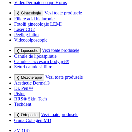
VideoDermatoscoape Horus
Vezi toate produsele
❮ Ginecologie
Fillere acid hialuronic
Fotolii ginecologie LEMI
Laser CO2
Peeling intim
Videocolposcopie
Vezi toate produsele
❮ Liposuctie
Canule de lipoaspiratie
Canule si accesorii body-jet®
Seturi canule si filtre
Vezi toate produsele
❮ Mezoterapie
Aesthetic Dermal®
Dr. Pen™
Pistor
RRS® Skin Tech
Techdent
Vezi toate produsele
❮ Ortopedie
Guna Collagen MD
3M
(14)