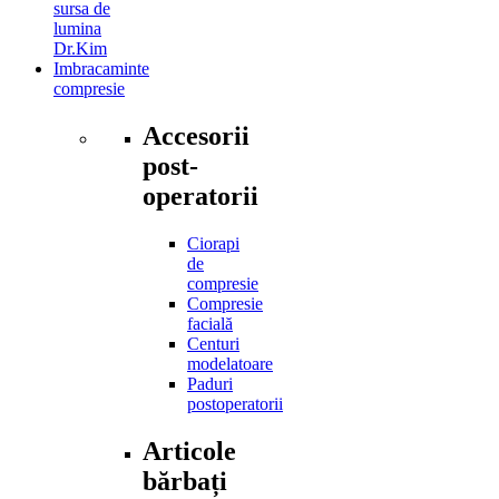
sursa de
lumina
Dr.Kim
Imbracaminte
compresie
Accesorii
post-
operatorii
Ciorapi
de
compresie
Compresie
facială
Centuri
modelatoare
Paduri
postoperatorii
Articole
bărbați