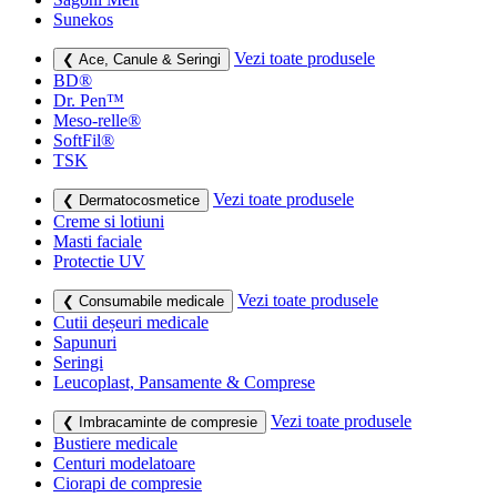
Sunekos
Vezi toate produsele
❮ Ace, Canule & Seringi
BD®
Dr. Pen™
Meso-relle®
SoftFil®
TSK
Vezi toate produsele
❮ Dermatocosmetice
Creme si lotiuni
Masti faciale
Protectie UV
Vezi toate produsele
❮ Consumabile medicale
Cutii deșeuri medicale
Sapunuri
Seringi
Leucoplast, Pansamente & Comprese
Vezi toate produsele
❮ Imbracaminte de compresie
Bustiere medicale
Centuri modelatoare
Ciorapi de compresie