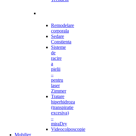
Remodelare
corporala
Sedare
Constienta
Sisteme
de
racire
a
pielii
–
pentru
laser
Zimmer
Tratare
hiperhidroza
(transpiratie
excesiva)
–
miraDry
Videocolposcopie
Mobilier