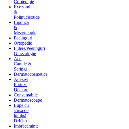
Crioterapie
Exozomi
&
Polinucleotide
Lipoliză
&
Mezoterapie
Peelinguri
Ortopedie
Fillere/Peelinguri
Ginecologie
Ace,
Canule &
Seringi
Dermatocosmetice
Adezivi
Proteze
Dentare
Consumabile
Dermatoscoape
Lupe cu
sursă de
lumină
DrKim
Imbrăcăminte