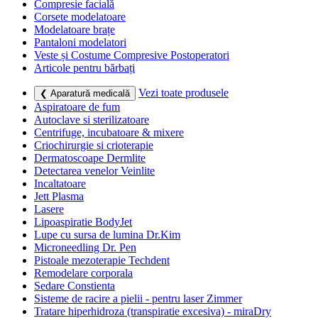
Compresie facială
Corsete modelatoare
Modelatoare brațe
Pantaloni modelatori
Veste și Costume Compresive Postoperatori
Articole pentru bărbați
Vezi toate produsele
❮ Aparatură medicală
Aspiratoare de fum
Autoclave si sterilizatoare
Centrifuge, incubatoare & mixere
Criochirurgie si crioterapie
Dermatoscoape Dermlite
Detectarea venelor Veinlite
Incaltatoare
Jett Plasma
Lasere
Lipoaspiratie BodyJet
Lupe cu sursa de lumina Dr.Kim
Microneedling Dr. Pen
Pistoale mezoterapie Techdent
Remodelare corporala
Sedare Constienta
Sisteme de racire a pielii - pentru laser Zimmer
Tratare hiperhidroza (transpiratie excesiva) - miraDry