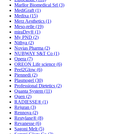
Marllor Biomedical Srl
(3)
MediGraft
(1)
Medixa
(15)
Merz Aesthetics
(1)
Meso-relle
(19)
miraDry®
(1)
My PND
(2)
Nithya
(2)
Novias Pharma
(2)
NUBWAY S&T Co
(1)
Opera
(7)
OREON Life science
(6)
Peel2Glow
(6)
Piennedi
(2)
Plasmogel
(30)
Professional Dietetics
(2)
Quanta System
(11)
Quen
(2)
RADIESSE®
(1)
Rejuran
(3)
Rennova
(2)
Restylane®
(8)
Revanesse
(6)
Sagoni Melt
(5)