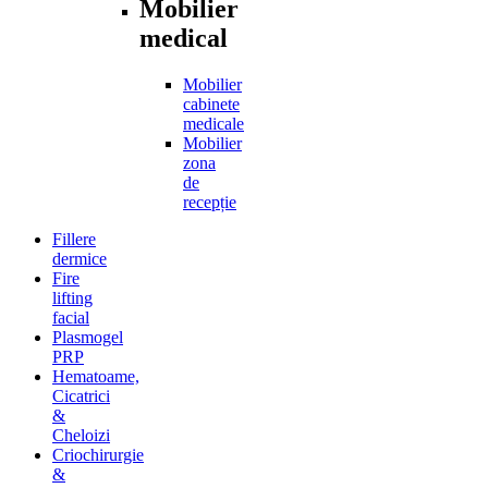
Mobilier
medical
Mobilier
cabinete
medicale
Mobilier
zona
de
recepție
Fillere
dermice
Fire
lifting
facial
Plasmogel
PRP
Hematoame,
Cicatrici
&
Cheloizi
Criochirurgie
&