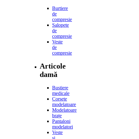
Burtiere
de
compresie
Salopete
de
compresie
Veste
de
compresie
Articole
damă
Bustiere
medicale
Corsete
modelatoare
Modelatoare
brațe
Pantaloni
modelatori
Veste
și