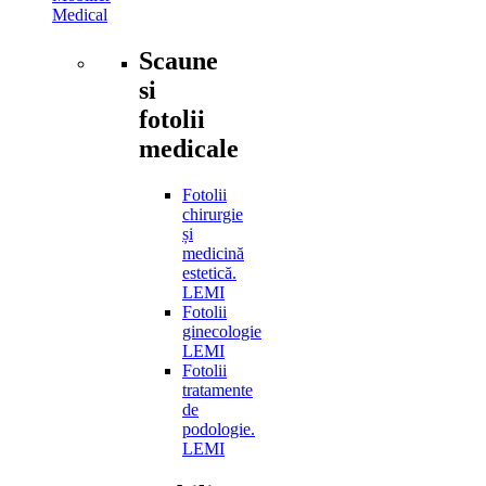
Medical
Scaune
si
fotolii
medicale
Fotolii
chirurgie
și
medicină
estetică.
LEMI
Fotolii
ginecologie
LEMI
Fotolii
tratamente
de
podologie.
LEMI