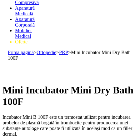
Compresivă
Aparatură
Medicală
Aparatură
Corporală
Mobilier
Medical
Oferte
Prima pagină
>
Ortopedie
>
PRP
>
Mini Incubator Mini Dry Bath
100F
Mini Incubator Mini Dry Bath
100F
Incubator Mini B 100F este un termostat utilizat pentru incubarea
probelor de plasmă bogată în trombocite pentru producerea unei
substanțe autologe care poate fi utilizată în același mod ca un filler
dermal.