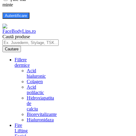
minte
Caută produse
Fillere
dermice
Acid
hialuronic
Colagen
Acid
polilactic
Hidroxiapatita
de
calciu
Biorevitalizante
Hialuronidaza
Fire
Lifting