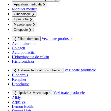
Aparatură medicală
❯
Mobilier medical
Ginecologie
❯
Liposuctie
❯
Mezoterapie
❯
Ortopedie
❯
Vezi toate produsele
❮ Fillere dermice
Acid hialuronic
Colagen
Acid polilactic
Hidroxiapatita de calciu
Hialuronidaza
Vezi toate produsele
❮ Tratamente cicatrici si cheloizi
Biodermis
Kelapher
Lipoelastic
Vezi toate produsele
❮ Lipoliză & Mezoterapie
Alidya
Aqualyx
Lemon Bottle
Sagoni Melt