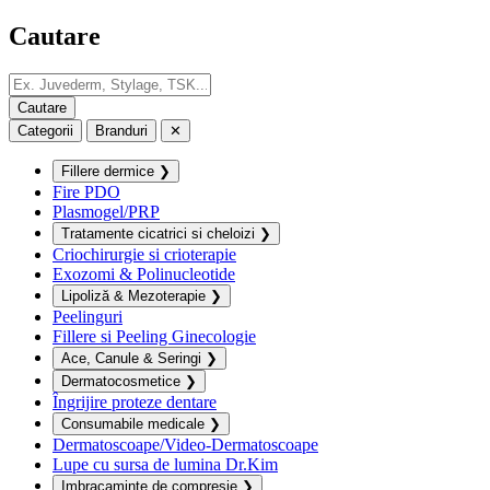
Cautare
Categorii
Branduri
✕
Fillere dermice
❯
Fire PDO
Plasmogel/PRP
Tratamente cicatrici si cheloizi
❯
Criochirurgie si crioterapie
Exozomi & Polinucleotide
Lipoliză & Mezoterapie
❯
Peelinguri
Fillere si Peeling Ginecologie
Ace, Canule & Seringi
❯
Dermatocosmetice
❯
Îngrijire proteze dentare
Consumabile medicale
❯
Dermatoscoape/Video-Dermatoscoape
Lupe cu sursa de lumina Dr.Kim
Imbracaminte de compresie
❯