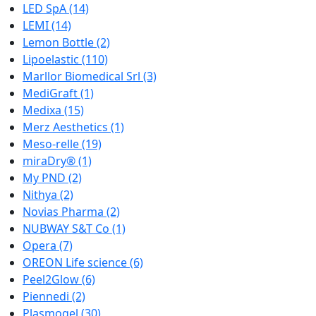
LED SpA
(14)
LEMI
(14)
Lemon Bottle
(2)
Lipoelastic
(110)
Marllor Biomedical Srl
(3)
MediGraft
(1)
Medixa
(15)
Merz Aesthetics
(1)
Meso-relle
(19)
miraDry®
(1)
My PND
(2)
Nithya
(2)
Novias Pharma
(2)
NUBWAY S&T Co
(1)
Opera
(7)
OREON Life science
(6)
Peel2Glow
(6)
Piennedi
(2)
Plasmogel
(30)