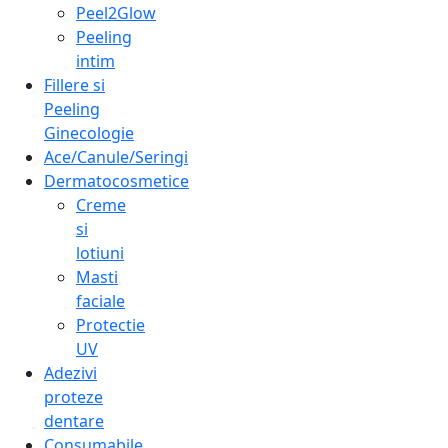
Peel2Glow
Peeling
intim
Fillere si
Peeling
Ginecologie
Ace/Canule/Seringi
Dermatocosmetice
Creme
si
lotiuni
Masti
faciale
Protectie
UV
Adezivi
proteze
dentare
Consumabile