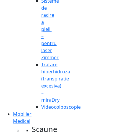
Sisteme
de
racire
a
pielii
–
pentru
laser
Zimmer
Tratare
hiperhidroza
(transpiratie
excesiva)
–
miraDry
Videocolposcopie
Mobilier
Medical
Scaune