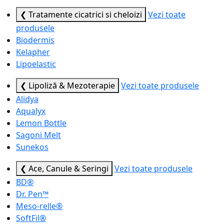
❮ Tratamente cicatrici si cheloizi
Vezi toate
produsele
Biodermis
Kelapher
Lipoelastic
❮ Lipoliză & Mezoterapie
Vezi toate produsele
Alidya
Aqualyx
Lemon Bottle
Sagoni Melt
Sunekos
❮ Ace, Canule & Seringi
Vezi toate produsele
BD®
Dr. Pen™
Meso-relle®
SoftFil®