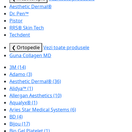
Aesthetic Dermal®
Dr. Pen™
Pistor
RRS® Skin Tech
Techdent
❮ Ortopedie
Vezi toate produsele
Guna Collagen MD
3M
(14)
Adamo
(3)
Aesthetic Dermal®
(36)
Alidya™
(1)
Allergan Aesthetics
(10)
Aqualyx®
(1)
Aries Star Medical Systems
(6)
BD
(4)
Bijou
(17)
Bio Gel Platelet
(1)