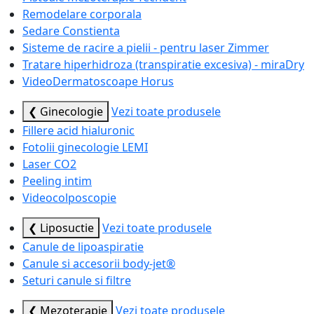
Remodelare corporala
Sedare Constienta
Sisteme de racire a pielii - pentru laser Zimmer
Tratare hiperhidroza (transpiratie excesiva) - miraDry
VideoDermatoscoape Horus
❮ Ginecologie
Vezi toate produsele
Fillere acid hialuronic
Fotolii ginecologie LEMI
Laser CO2
Peeling intim
Videocolposcopie
❮ Liposuctie
Vezi toate produsele
Canule de lipoaspiratie
Canule si accesorii body-jet®
Seturi canule si filtre
❮ Mezoterapie
Vezi toate produsele