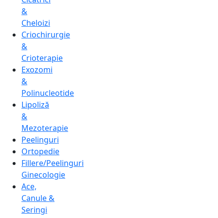
&
Cheloizi
Criochirurgie
&
Crioterapie
Exozomi
&
Polinucleotide
Lipoliză
&
Mezoterapie
Peelinguri
Ortopedie
Fillere/Peelinguri
Ginecologie
Ace,
Canule &
Seringi