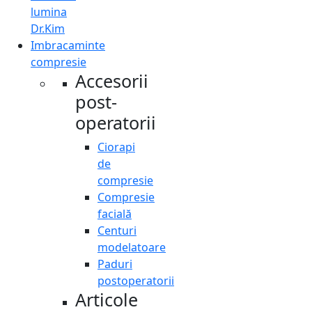
lumina
Dr.Kim
Imbracaminte
compresie
Accesorii
post-
operatorii
Ciorapi
de
compresie
Compresie
facială
Centuri
modelatoare
Paduri
postoperatorii
Articole