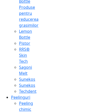
Bottle
Produse
pentru
reducerea
grasimilor
Lemon
Bottle
Pistor
RRS®
Skin
Tech
Sagoni
Melt
Sunekos
Sunekos
Techdent
Peelinguri
Peeling
chimic