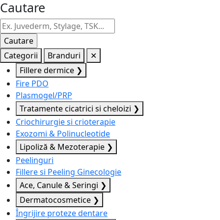
Cautare
Categorii
Branduri
✕
Fillere dermice
❯
Fire PDO
Plasmogel/PRP
Tratamente cicatrici si cheloizi
❯
Criochirurgie si crioterapie
Exozomi & Polinucleotide
Lipoliză & Mezoterapie
❯
Peelinguri
Fillere si Peeling Ginecologie
Ace, Canule & Seringi
❯
Dermatocosmetice
❯
Îngrijire proteze dentare