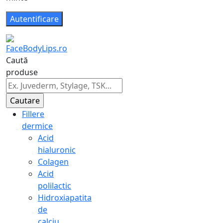
Caută
produse
Fillere
dermice
Acid
hialuronic
Colagen
Acid
polilactic
Hidroxiapatita
de
calciu