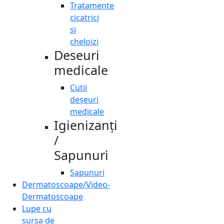
Tratamente
cicatrici
si
cheloizi
Deseuri
medicale
Cutii
deșeuri
medicale
Igienizanți
/
Sapunuri
Sapunuri
Dermatoscoape/Video-
Dermatoscoape
Lupe cu
sursa de