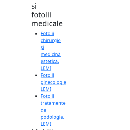
si
fotolii
medicale
Fotolii
chirurgie
și
medicină
estetică.
LEMI
Fotolii
ginecologie
LEMI
Fotolii
tratamente
de
podologie.
LEMI