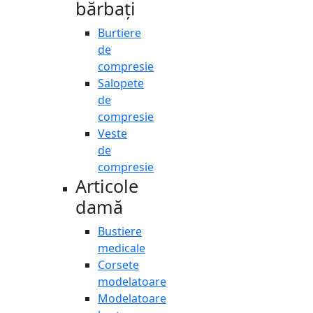
bărbați
Burtiere
de
compresie
Salopete
de
compresie
Veste
de
compresie
Articole
damă
Bustiere
medicale
Corsete
modelatoare
Modelatoare