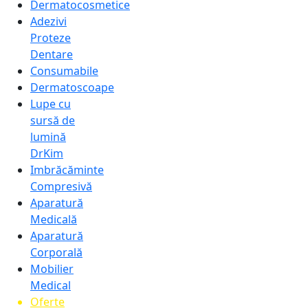
Dermatocosmetice
Adezivi
Proteze
Dentare
Consumabile
Dermatoscoape
Lupe cu
sursă de
lumină
DrKim
Imbrăcăminte
Compresivă
Aparatură
Medicală
Aparatură
Corporală
Mobilier
Medical
Oferte