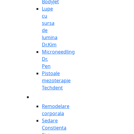
BodyJet
Lupe
cu
sursa
de
lumina
Dr.Kim
Microneedling
Dr.
Pen
Pistoale
mezoterapie
Techdent
Remodelare
corporala
Sedare
Constienta