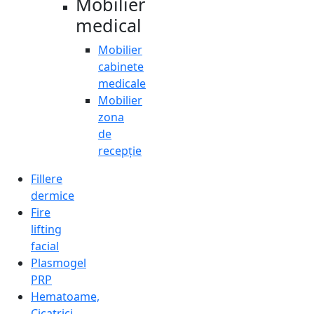
Mobilier
medical
Mobilier
cabinete
medicale
Mobilier
zona
de
recepție
Fillere
dermice
Fire
lifting
facial
Plasmogel
PRP
Hematoame,
Cicatrici