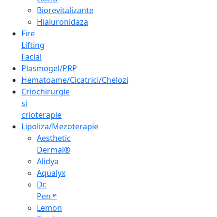
Biorevitalizante
Hialuronidaza
Fire
Lifting
Facial
Plasmogel/PRP
Hematoame/Cicatrici/Chelozi
Criochirurgie
si
crioterapie
Lipoliza/Mezoterapie
Aesthetic
Dermal®
Alidya
Aqualyx
Dr.
Pen™
Lemon