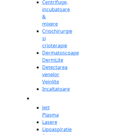
Centrifuge,
incubatoare
&
mixere
Criochirurgie
si
crioterapie
Dermatoscoape
DermLite
Detectarea
venelor
Veinlite
Incaltatoare
Jett
Plasma
Lasere
Lipoaspiratie