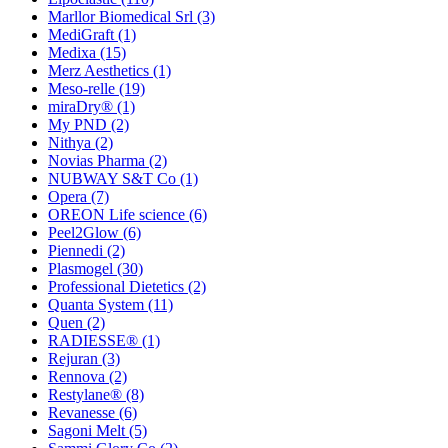
Marllor Biomedical Srl
(3)
MediGraft
(1)
Medixa
(15)
Merz Aesthetics
(1)
Meso-relle
(19)
miraDry®
(1)
My PND
(2)
Nithya
(2)
Novias Pharma
(2)
NUBWAY S&T Co
(1)
Opera
(7)
OREON Life science
(6)
Peel2Glow
(6)
Piennedi
(2)
Plasmogel
(30)
Professional Dietetics
(2)
Quanta System
(11)
Quen
(2)
RADIESSE®
(1)
Rejuran
(3)
Rennova
(2)
Restylane®
(8)
Revanesse
(6)
Sagoni Melt
(5)