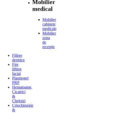
Mobilier
medical
Mobilier
cabinete
medicale
Mobilier
zona
de
recepție
Fillere
dermice
Fire
lifting
facial
Plasmogel
PRP
Hematoame,
Cicatrici
&
Cheloizi
Criochirurgie
&