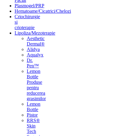
Facial
Plasmogel/PRP
Hematoame/Cicatrici/Chelozi
Criochirurgie
si
crioterapie
Lipoliza/Mezoterapie
Aesthetic
Dermal®
Alidya
Aqualyx
Dr.
Pen™
Lemon
Bottle
Produse
pentru
reducerea
grasimilor
Lemon
Bottle
Pistor
RRS®
Skin
Tech