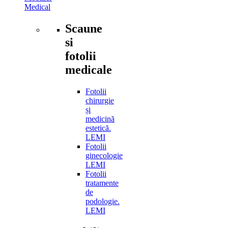
Medical
Scaune
si
fotolii
medicale
Fotolii
chirurgie
și
medicină
estetică.
LEMI
Fotolii
ginecologie
LEMI
Fotolii
tratamente
de
podologie.
LEMI