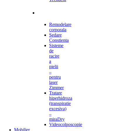
Remodelare
corporala
Sedare
Constienta
Sisteme
de
racire
a
pielii
–
pentru
laser
Zimmer
Tratare
hiperhidroza
(transpiratie
excesiva)
–
miraDry
Videocolposcopie
Mobilier