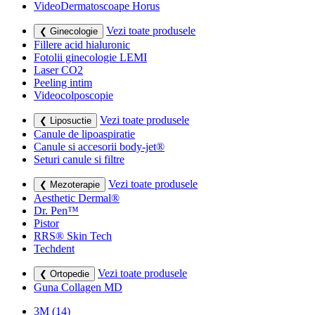
VideoDermatoscoape Horus
Vezi toate produsele
❮ Ginecologie
Fillere acid hialuronic
Fotolii ginecologie LEMI
Laser CO2
Peeling intim
Videocolposcopie
Vezi toate produsele
❮ Liposuctie
Canule de lipoaspiratie
Canule si accesorii body-jet®
Seturi canule si filtre
Vezi toate produsele
❮ Mezoterapie
Aesthetic Dermal®
Dr. Pen™
Pistor
RRS® Skin Tech
Techdent
Vezi toate produsele
❮ Ortopedie
Guna Collagen MD
3M
(14)