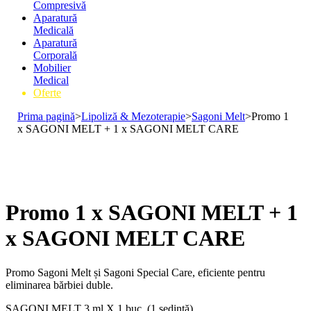
Compresivă
Aparatură
Medicală
Aparatură
Corporală
Mobilier
Medical
Oferte
Prima pagină
>
Lipoliză & Mezoterapie
>
Sagoni Melt
>
Promo 1
x SAGONI MELT + 1 x SAGONI MELT CARE
Promo 1 x SAGONI MELT + 1
x SAGONI MELT CARE
Promo Sagoni Melt și Sagoni Special Care, eficiente pentru
eliminarea bărbiei duble.
SAGONI MELT 3 ml X 1 buc. (1 ședință).