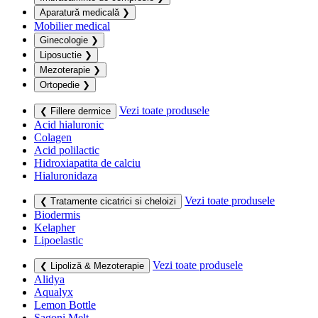
Aparatură medicală
❯
Mobilier medical
Ginecologie
❯
Liposuctie
❯
Mezoterapie
❯
Ortopedie
❯
Vezi toate produsele
❮ Fillere dermice
Acid hialuronic
Colagen
Acid polilactic
Hidroxiapatita de calciu
Hialuronidaza
Vezi toate produsele
❮ Tratamente cicatrici si cheloizi
Biodermis
Kelapher
Lipoelastic
Vezi toate produsele
❮ Lipoliză & Mezoterapie
Alidya
Aqualyx
Lemon Bottle
Sagoni Melt