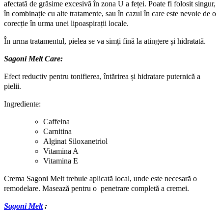
1
afectată de grăsime excesivă în zona U a feței. Poate fi folosit singur,
x
în combinație cu alte tratamente, sau în cazul în care este nevoie de o
SAGONI
corecție în urma unei lipoaspirații locale.
MELT
CARE
În urma tratamentul, pielea se va simți fină la atingere și hidratată.
quantity
Sagoni Melt Care:
Efect reductiv pentru tonifierea, întărirea și hidratare puternică a
pielii.
Ingrediente:
Caffeina
Carnitina
Alginat Siloxanetriol
Vitamina A
Vitamina E
Crema Sagoni Melt trebuie aplicată local, unde este necesară o
remodelare. Masează pentru o penetrare completă a cremei.
Sagoni Melt
: