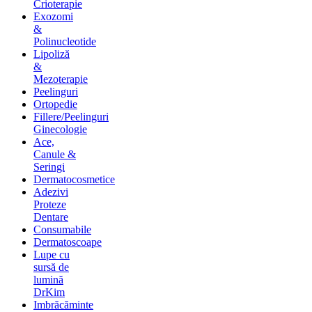
Crioterapie
Exozomi
&
Polinucleotide
Lipoliză
&
Mezoterapie
Peelinguri
Ortopedie
Fillere/Peelinguri
Ginecologie
Ace,
Canule &
Seringi
Dermatocosmetice
Adezivi
Proteze
Dentare
Consumabile
Dermatoscoape
Lupe cu
sursă de
lumină
DrKim
Imbrăcăminte