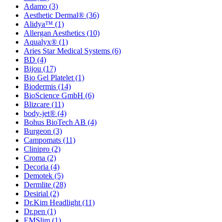
Adamo
(3)
Aesthetic Dermal®
(36)
Alidya™
(1)
Allergan Aesthetics
(10)
Aqualyx®
(1)
Aries Star Medical Systems
(6)
BD
(4)
Bijou
(17)
Bio Gel Platelet
(1)
Biodermis
(14)
BioScience GmbH
(6)
Blizcare
(11)
body-jet®
(4)
Bohus BioTech AB
(4)
Burgeon
(3)
Campomats
(11)
Clinipro
(2)
Croma
(2)
Decoria
(4)
Demotek
(5)
Dermlite
(28)
Desirial
(2)
Dr.Kim Headlight
(11)
Dr.pen
(1)
EMSlim
(1)