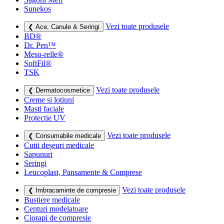
Sunekos
Vezi toate produsele
❮ Ace, Canule & Seringi
BD®
Dr. Pen™
Meso-relle®
SoftFil®
TSK
Vezi toate produsele
❮ Dermatocosmetice
Creme si lotiuni
Masti faciale
Protectie UV
Vezi toate produsele
❮ Consumabile medicale
Cutii deșeuri medicale
Sapunuri
Seringi
Leucoplast, Pansamente & Comprese
Vezi toate produsele
❮ Imbracaminte de compresie
Bustiere medicale
Centuri modelatoare
Ciorapi de compresie