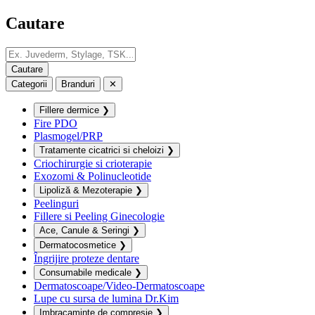
Cautare
Categorii
Branduri
✕
Fillere dermice
❯
Fire PDO
Plasmogel/PRP
Tratamente cicatrici si cheloizi
❯
Criochirurgie si crioterapie
Exozomi & Polinucleotide
Lipoliză & Mezoterapie
❯
Peelinguri
Fillere si Peeling Ginecologie
Ace, Canule & Seringi
❯
Dermatocosmetice
❯
Îngrijire proteze dentare
Consumabile medicale
❯
Dermatoscoape/Video-Dermatoscoape
Lupe cu sursa de lumina Dr.Kim
Imbracaminte de compresie
❯