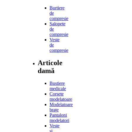
Burtiere
de
compresie
Salopete
de
compresie
Veste
de
compresie
Articole
damă
Bustiere
medicale
Corsete
modelatoare
Modelatoare
brațe
Pantaloni
modelatori
Veste
și