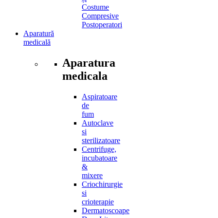
Costume
Compresive
Postoperatori
Aparatură
medicală
Aparatura
medicala
Aspiratoare
de
fum
Autoclave
si
sterilizatoare
Centrifuge,
incubatoare
&
mixere
Criochirurgie
si
crioterapie
Dermatoscoape