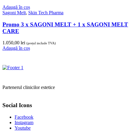
Adaugă în coș
Sagoni Melt
,
Skin Tech Pharma
Promo 3 x SAGONI MELT + 1 x SAGONI MELT
CARE
1.050,00
lei
(prețul include TVA)
Adaugă în coș
Partenerul clinicilor estetice
Social Icons
Facebook
Instagram
Youtube