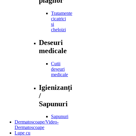
plagilor
Tratamente
cicatrici
si
cheloizi
Deseuri
medicale
Cutii
deșeuri
medicale
Igienizanți
/
Sapunuri
Sapunuri
Dermatoscoape/Video-
Dermatoscoape
Lupe cu