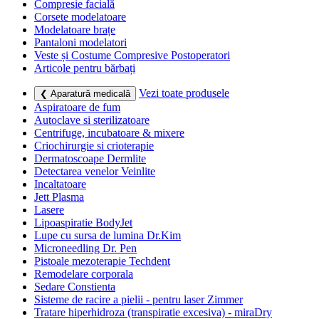
Compresie facială
Corsete modelatoare
Modelatoare brațe
Pantaloni modelatori
Veste și Costume Compresive Postoperatori
Articole pentru bărbați
Vezi toate produsele
❮ Aparatură medicală
Aspiratoare de fum
Autoclave si sterilizatoare
Centrifuge, incubatoare & mixere
Criochirurgie si crioterapie
Dermatoscoape Dermlite
Detectarea venelor Veinlite
Incaltatoare
Jett Plasma
Lasere
Lipoaspiratie BodyJet
Lupe cu sursa de lumina Dr.Kim
Microneedling Dr. Pen
Pistoale mezoterapie Techdent
Remodelare corporala
Sedare Constienta
Sisteme de racire a pielii - pentru laser Zimmer
Tratare hiperhidroza (transpiratie excesiva) - miraDry