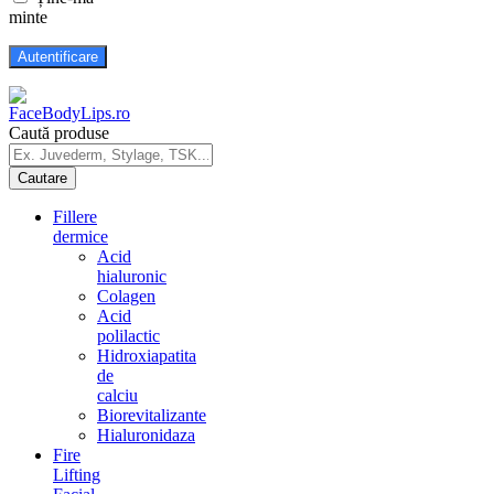
minte
Caută produse
Fillere
dermice
Acid
hialuronic
Colagen
Acid
polilactic
Hidroxiapatita
de
calciu
Biorevitalizante
Hialuronidaza
Fire
Lifting