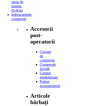
sursa de
lumina
Dr.Kim
Imbracaminte
compresie
Accesorii
post-
operatorii
Ciorapi
de
compresie
Compresie
facială
Centuri
modelatoare
Paduri
postoperatorii
Articole
bărbați