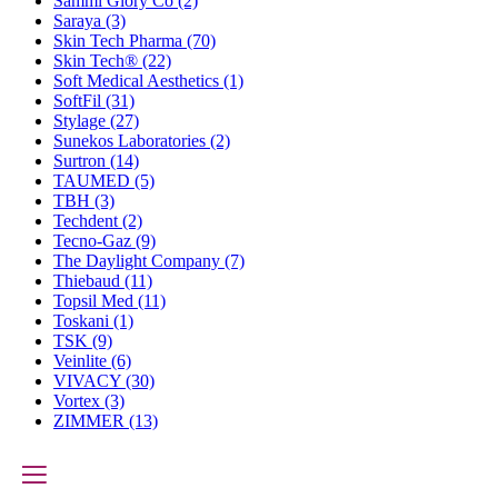
Sammi Glory Co
(2)
Saraya
(3)
Skin Tech Pharma
(70)
Skin Tech®
(22)
Soft Medical Aesthetics
(1)
SoftFil
(31)
Stylage
(27)
Sunekos Laboratories
(2)
Surtron
(14)
TAUMED
(5)
TBH
(3)
Techdent
(2)
Tecno-Gaz
(9)
The Daylight Company
(7)
Thiebaud
(11)
Topsil Med
(11)
Toskani
(1)
TSK
(9)
Veinlite
(6)
VIVACY
(30)
Vortex
(3)
ZIMMER
(13)