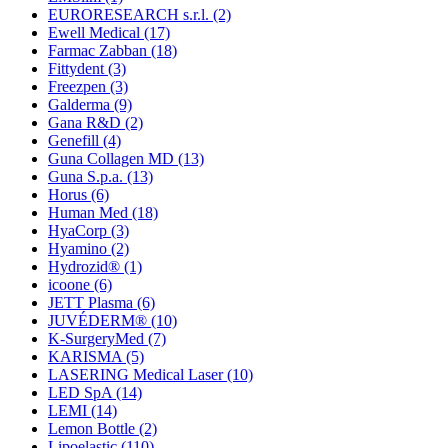
EURORESEARCH s.r.l.
(2)
Ewell Medical
(17)
Farmac Zabban
(18)
Fittydent
(3)
Freezpen
(3)
Galderma
(9)
Gana R&D
(2)
Genefill
(4)
Guna Collagen MD
(13)
Guna S.p.a.
(13)
Horus
(6)
Human Med
(18)
HyaCorp
(3)
Hyamino
(2)
Hydrozid®
(1)
icoone
(6)
JETT Plasma
(6)
JUVÉDERM®
(10)
K-SurgeryMed
(7)
KARISMA
(5)
LASERING Medical Laser
(10)
LED SpA
(14)
LEMI
(14)
Lemon Bottle
(2)
Lipoelastic
(110)