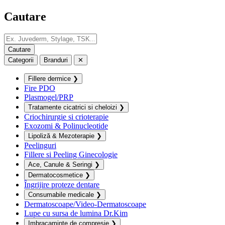
Cautare
Categorii
Branduri
✕
Fillere dermice
❯
Fire PDO
Plasmogel/PRP
Tratamente cicatrici si cheloizi
❯
Criochirurgie si crioterapie
Exozomi & Polinucleotide
Lipoliză & Mezoterapie
❯
Peelinguri
Fillere si Peeling Ginecologie
Ace, Canule & Seringi
❯
Dermatocosmetice
❯
Îngrijire proteze dentare
Consumabile medicale
❯
Dermatoscoape/Video-Dermatoscoape
Lupe cu sursa de lumina Dr.Kim
Imbracaminte de compresie
❯