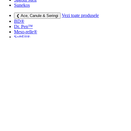
Sunekos
Vezi toate produsele
❮ Ace, Canule & Seringi
BD®
Dr. Pen™
Meso-relle®
SoftFil®
TSK
Vezi toate produsele
❮ Dermatocosmetice
Creme si lotiuni
Masti faciale
Protectie UV
Vezi toate produsele
❮ Consumabile medicale
Cutii deșeuri medicale
Sapunuri
Seringi
Leucoplast, Pansamente & Comprese
Vezi toate produsele
❮ Imbracaminte de compresie
Bustiere medicale
Centuri modelatoare
Ciorapi de compresie