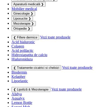
Aparatură medicală
❯
Mobilier medical
Ginecologie
❯
Liposuctie
❯
Mezoterapie
❯
Ortopedie
❯
Vezi toate produsele
❮ Fillere dermice
Acid hialuronic
Colagen
Acid polilactic
Hidroxiapatita de calciu
Hialuronidaza
Vezi toate produsele
❮ Tratamente cicatrici si cheloizi
Biodermis
Kelapher
Lipoelastic
Vezi toate produsele
❮ Lipoliză & Mezoterapie
Alidya
Aqualyx
Lemon Bottle
Sagoni Melt