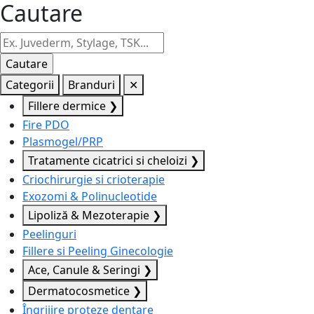
Cautare
Categorii
Branduri
✕
Fillere dermice
❯
Fire PDO
Plasmogel/PRP
Tratamente cicatrici si cheloizi
❯
Criochirurgie si crioterapie
Exozomi & Polinucleotide
Lipoliză & Mezoterapie
❯
Peelinguri
Fillere si Peeling Ginecologie
Ace, Canule & Seringi
❯
Dermatocosmetice
❯
Îngrijire proteze dentare