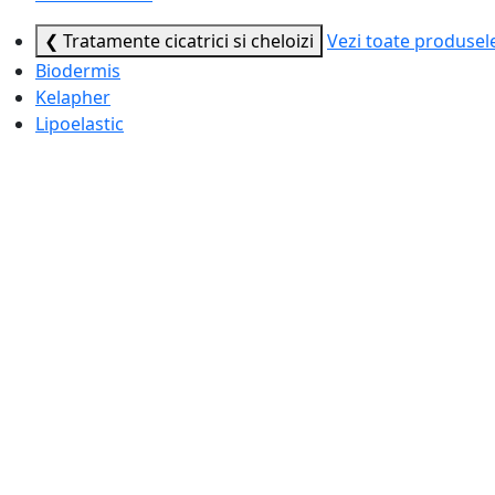
❮ Tratamente cicatrici si cheloizi
Vezi toate produsel
Biodermis
Kelapher
Lipoelastic
❮ Lipoliză & Mezoterapie
Vezi toate produsele
Alidya
Aqualyx
Lemon Bottle
Sagoni Melt
Sunekos
❮ Ace, Canule & Seringi
Vezi toate produsele
BD®
Dr. Pen™
Meso-relle®
SoftFil®
TSK