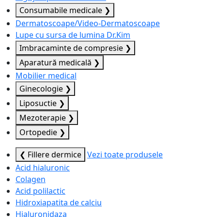
Consumabile medicale
❯
Dermatoscoape/Video-Dermatoscoape
Lupe cu sursa de lumina Dr.Kim
Imbracaminte de compresie
❯
Aparatură medicală
❯
Mobilier medical
Ginecologie
❯
Liposuctie
❯
Mezoterapie
❯
Ortopedie
❯
❮ Fillere dermice
Vezi toate produsele
Acid hialuronic
Colagen
Acid polilactic
Hidroxiapatita de calciu
Hialuronidaza