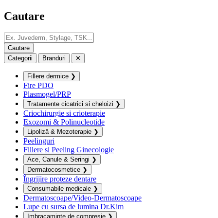
Cautare
Categorii
Branduri
✕
Fillere dermice
❯
Fire PDO
Plasmogel/PRP
Tratamente cicatrici si cheloizi
❯
Criochirurgie si crioterapie
Exozomi & Polinucleotide
Lipoliză & Mezoterapie
❯
Peelinguri
Fillere si Peeling Ginecologie
Ace, Canule & Seringi
❯
Dermatocosmetice
❯
Îngrijire proteze dentare
Consumabile medicale
❯
Dermatoscoape/Video-Dermatoscoape
Lupe cu sursa de lumina Dr.Kim
Imbracaminte de compresie
❯