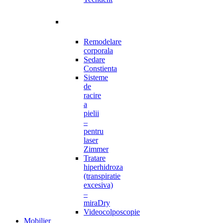
Remodelare
corporala
Sedare
Constienta
Sisteme
de
racire
a
pielii
–
pentru
laser
Zimmer
Tratare
hiperhidroza
(transpiratie
excesiva)
–
miraDry
Videocolposcopie
Mobilier