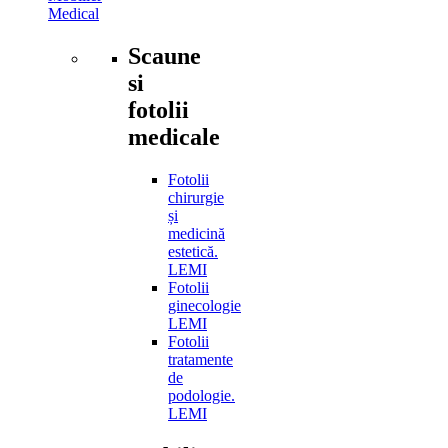
Medical
Scaune
si
fotolii
medicale
Fotolii
chirurgie
și
medicină
estetică.
LEMI
Fotolii
ginecologie
LEMI
Fotolii
tratamente
de
podologie.
LEMI