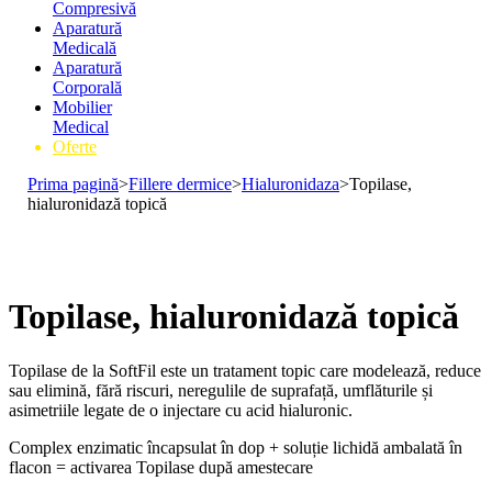
Compresivă
Aparatură
Medicală
Aparatură
Corporală
Mobilier
Medical
Oferte
Prima pagină
>
Fillere dermice
>
Hialuronidaza
>
Topilase,
hialuronidază topică
Topilase, hialuronidază topică
Topilase de la SoftFil este un tratament topic care modelează, reduce
sau elimină, fără riscuri, neregulile de suprafață, umflăturile și
asimetriile legate de o injectare cu acid hialuronic.
Complex enzimatic încapsulat în dop + soluție lichidă ambalată în
flacon = activarea Topilase după amestecare