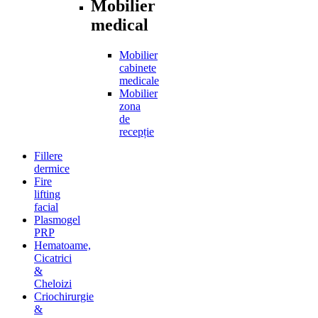
Mobilier
medical
Mobilier
cabinete
medicale
Mobilier
zona
de
recepție
Fillere
dermice
Fire
lifting
facial
Plasmogel
PRP
Hematoame,
Cicatrici
&
Cheloizi
Criochirurgie
&