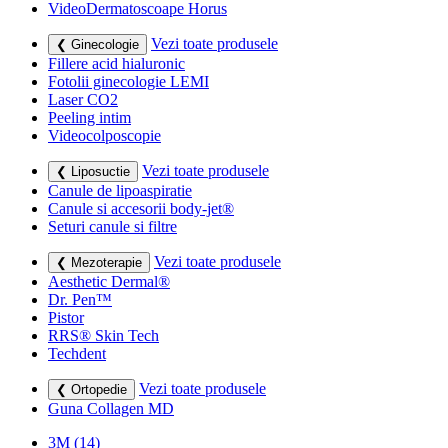
VideoDermatoscoape Horus
Vezi toate produsele
❮ Ginecologie
Fillere acid hialuronic
Fotolii ginecologie LEMI
Laser CO2
Peeling intim
Videocolposcopie
Vezi toate produsele
❮ Liposuctie
Canule de lipoaspiratie
Canule si accesorii body-jet®
Seturi canule si filtre
Vezi toate produsele
❮ Mezoterapie
Aesthetic Dermal®
Dr. Pen™
Pistor
RRS® Skin Tech
Techdent
Vezi toate produsele
❮ Ortopedie
Guna Collagen MD
3M
(14)