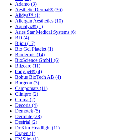
Adamo
(3)
Aesthetic Dermal®
(36)
Alidya™
(1)
Allergan Aesthetics
(10)
Aqualyx®
(1)
Aries Star Medical Systems
(6)
BD
(4)
Bijou
(17)
Bio Gel Platelet
(1)
Biodermis
(14)
BioScience GmbH
(6)
Blizcare
(11)
body-jet®
(4)
Bohus BioTech AB
(4)
Burgeon
(3)
Campomats
(11)
Clinipro
(2)
Croma
(2)
Decoria
(4)
Demotek
(5)
Dermlite
(28)
Desirial
(2)
Dr.Kim Headlight
(11)
Dr.pen
(1)
EMSlim
(1)