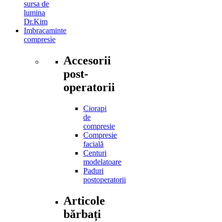
sursa de
lumina
Dr.Kim
Imbracaminte
compresie
Accesorii
post-
operatorii
Ciorapi
de
compresie
Compresie
facială
Centuri
modelatoare
Paduri
postoperatorii
Articole
bărbați