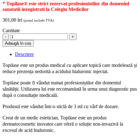
* Topilase® este strict rezervat profesionistilor din domeniul
sanatatii inregistrati la Colegiu Medicilor
301,00
lei
(prețul include TVA)
Cantitate
Topilase,
hialuronidază
Adaugă în coș
topică
quantity
Descriere
Topilase este un produs medical cu aplicare topică care modelează și
reduce prezența nedorită a acidului hialuronic injectat.
Topilase poate fi vândut numai profesioniștilor din domeniul
sănătății. Utilizarea lui este recomandată în urma unui diagnostic pus
după o consultație medicală.
Produsul este vândut într-o sticlă de 3 ml cu vârf de dozare.
Creat de un medic estetician, Topilase este un produs
dermatocosmetic inovator care oferă o soluție non-invazivă la
excesul de acid hialuronic.