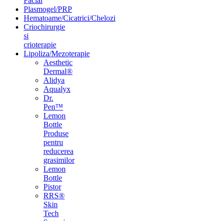
Facial
Plasmogel/PRP
Hematoame/Cicatrici/Chelozi
Criochirurgie
si
crioterapie
Lipoliza/Mezoterapie
Aesthetic
Dermal®
Alidya
Aqualyx
Dr.
Pen™
Lemon
Bottle
Produse
pentru
reducerea
grasimilor
Lemon
Bottle
Pistor
RRS®
Skin
Tech