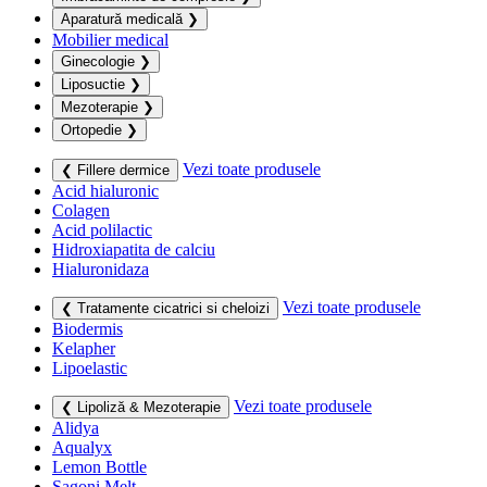
Aparatură medicală
❯
Mobilier medical
Ginecologie
❯
Liposuctie
❯
Mezoterapie
❯
Ortopedie
❯
Vezi toate produsele
❮ Fillere dermice
Acid hialuronic
Colagen
Acid polilactic
Hidroxiapatita de calciu
Hialuronidaza
Vezi toate produsele
❮ Tratamente cicatrici si cheloizi
Biodermis
Kelapher
Lipoelastic
Vezi toate produsele
❮ Lipoliză & Mezoterapie
Alidya
Aqualyx
Lemon Bottle
Sagoni Melt