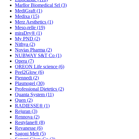
Marllor Biomedical Srl
(3)
MediGraft
(1)
Medixa
(15)
Merz Aesthetics
(1)
Meso-relle
(19)
miraDry®
(1)
My PND
(2)
Nithya
(2)
Novias Pharma
(2)
NUBWAY S&T Co
(1)
Opera
(7)
OREON Life science
(6)
Peel2Glow
(6)
Piennedi
(2)
Plasmogel
(30)
Professional Dietetics
(2)
Quanta System
(11)
Quen
(2)
RADIESSE®
(1)
Rejuran
(3)
Rennova
(2)
Restylane®
(8)
Revanesse
(6)
Sagoni Melt
(5)