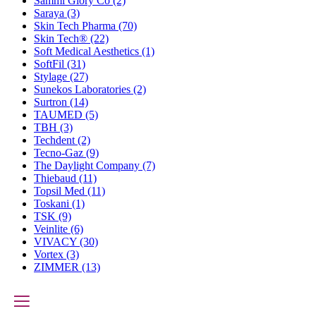
Sammi Glory Co
(2)
Saraya
(3)
Skin Tech Pharma
(70)
Skin Tech®
(22)
Soft Medical Aesthetics
(1)
SoftFil
(31)
Stylage
(27)
Sunekos Laboratories
(2)
Surtron
(14)
TAUMED
(5)
TBH
(3)
Techdent
(2)
Tecno-Gaz
(9)
The Daylight Company
(7)
Thiebaud
(11)
Topsil Med
(11)
Toskani
(1)
TSK
(9)
Veinlite
(6)
VIVACY
(30)
Vortex
(3)
ZIMMER
(13)