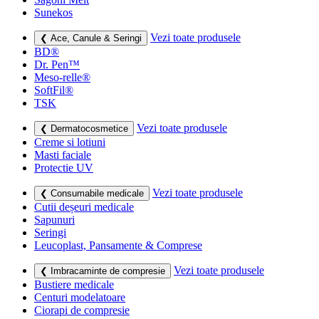
Sunekos
Vezi toate produsele
❮ Ace, Canule & Seringi
BD®
Dr. Pen™
Meso-relle®
SoftFil®
TSK
Vezi toate produsele
❮ Dermatocosmetice
Creme si lotiuni
Masti faciale
Protectie UV
Vezi toate produsele
❮ Consumabile medicale
Cutii deșeuri medicale
Sapunuri
Seringi
Leucoplast, Pansamente & Comprese
Vezi toate produsele
❮ Imbracaminte de compresie
Bustiere medicale
Centuri modelatoare
Ciorapi de compresie