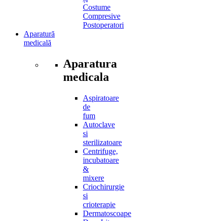
Costume
Compresive
Postoperatori
Aparatură
medicală
Aparatura
medicala
Aspiratoare
de
fum
Autoclave
si
sterilizatoare
Centrifuge,
incubatoare
&
mixere
Criochirurgie
si
crioterapie
Dermatoscoape