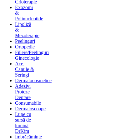
Crioterapie
Exozomi
&
Polinucleotide
Lipoliză
&
Mezoterapie
Peelinguri
Ortopedie
Fillere/Peelinguri
Ginecologie
Ace,
Canule &
Seringi
Dermatocosmetice
Adezivi
Proteze
Dentare
Consumabile
Dermatoscoape
Lupe cu
sursă de
lumină
DrKim
Imbrăcăminte