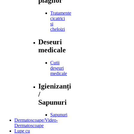
plagilor
Tratamente
cicatrici
si
cheloizi
Deseuri
medicale
Cutii
deșeuri
medicale
Igienizanți
/
Sapunuri
Sapunuri
Dermatoscoape/Video-
Dermatoscoape
Lupe cu