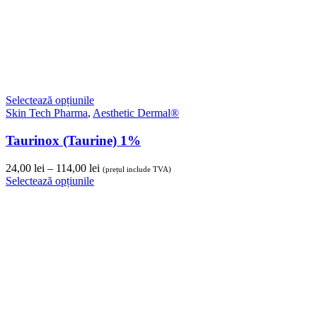
24,00 lei
până
la
114,00 lei
Adaugă în coș
Aesthetic Dermal®
,
Skin Tech Pharma
RRS Hyalift 75
924,00
lei
(prețul include TVA)
Adaugă în coș