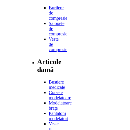
Burtiere
de
compresie
Salopete
de
compresie
Veste
de
compresie
Articole
damă
Bustiere
medicale
Corsete
modelatoare
Modelatoare
brațe
Pantaloni
modelatori
Veste
și