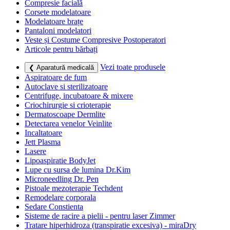
Compresie facială
Corsete modelatoare
Modelatoare brațe
Pantaloni modelatori
Veste și Costume Compresive Postoperatori
Articole pentru bărbați
Vezi toate produsele
❮ Aparatură medicală
Aspiratoare de fum
Autoclave si sterilizatoare
Centrifuge, incubatoare & mixere
Criochirurgie si crioterapie
Dermatoscoape Dermlite
Detectarea venelor Veinlite
Incaltatoare
Jett Plasma
Lasere
Lipoaspiratie BodyJet
Lupe cu sursa de lumina Dr.Kim
Microneedling Dr. Pen
Pistoale mezoterapie Techdent
Remodelare corporala
Sedare Constienta
Sisteme de racire a pielii - pentru laser Zimmer
Tratare hiperhidroza (transpiratie excesiva) - miraDry