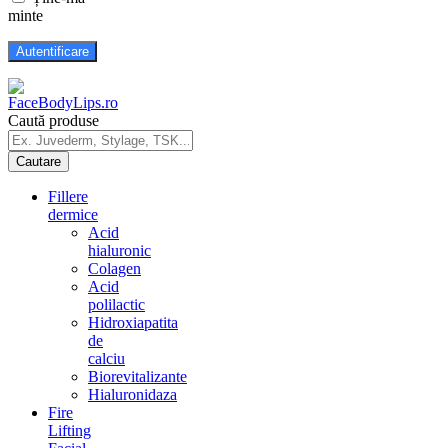
minte
Caută produse
Fillere
dermice
Acid
hialuronic
Colagen
Acid
polilactic
Hidroxiapatita
de
calciu
Biorevitalizante
Hialuronidaza
Fire
Lifting