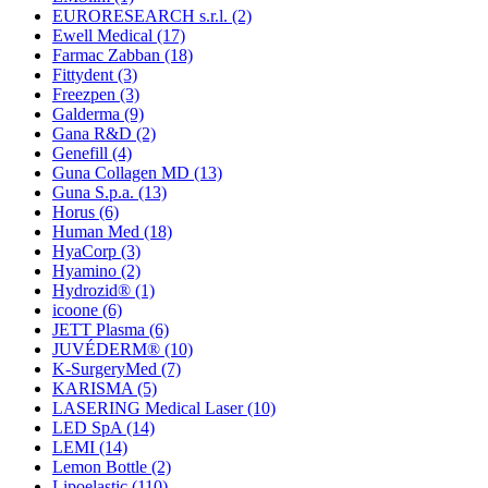
EURORESEARCH s.r.l.
(2)
Ewell Medical
(17)
Farmac Zabban
(18)
Fittydent
(3)
Freezpen
(3)
Galderma
(9)
Gana R&D
(2)
Genefill
(4)
Guna Collagen MD
(13)
Guna S.p.a.
(13)
Horus
(6)
Human Med
(18)
HyaCorp
(3)
Hyamino
(2)
Hydrozid®
(1)
icoone
(6)
JETT Plasma
(6)
JUVÉDERM®
(10)
K-SurgeryMed
(7)
KARISMA
(5)
LASERING Medical Laser
(10)
LED SpA
(14)
LEMI
(14)
Lemon Bottle
(2)
Lipoelastic
(110)