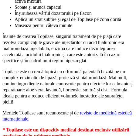
activa mixtura
Scoate și aruncă capacul
Înșurubează vârful dozatorului pe flacon
Aplică un strat subțire și egal de Topilase pe zona dorită
Masează pentru câteva minute
Înainte de crearea Topilase, singurul tratament de pe piață care
rezolva complicațiile grave ale injectărilor cu acid hialuronic era
hialuronidaza injectabilă, enzimă care induce dezintegrarea
accelerată a acidului hialuronic și care este autorizată în cazuri
specifice și în cadrul unui regim hiper-reglat.
Topilase este o cremă topică cu o formulă patentată bazată pe un
complex enzimatic de lipază, protează și hialuronidază. Mai mult,
conține ingrediente naturale cunoscute pentru efectele lor calmante și
reparatoare: aloe vera, lavandă, hortensie, smirnă și cist. Formula
ideala pentru a reduce eficient volumele inestetice ale suprafeței
pielii!
Meritele Topilase sunt recunoscute și de
reviste de medicină estetică
internaționale
.
* Topilase este un dispozitiv medical destinat exclusiv utilizării
profesionale în cabinete medicale