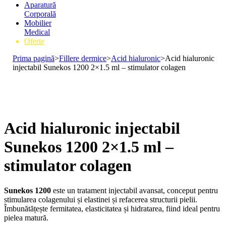
Aparatură
Corporală
Mobilier
Medical
Oferte
Prima pagină
>
Fillere dermice
>
Acid hialuronic
>
Acid hialuronic
injectabil Sunekos 1200 2×1.5 ml – stimulator colagen
Acid hialuronic injectabil
Sunekos 1200 2×1.5 ml –
stimulator colagen
Sunekos
1200
este un tratament injectabil avansat, conceput pentru
stimularea colagenului și elastinei și refacerea structurii pielii.
Îmbunătățește fermitatea, elasticitatea și hidratarea, fiind ideal pentru
pielea matură.