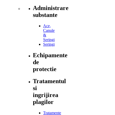
Administrare
substante
Ace,
Canule
&
Seringi
Seringi
Echipamente
de
protectie
Tratamentul
si
ingrijirea
plagilor
Tratamente