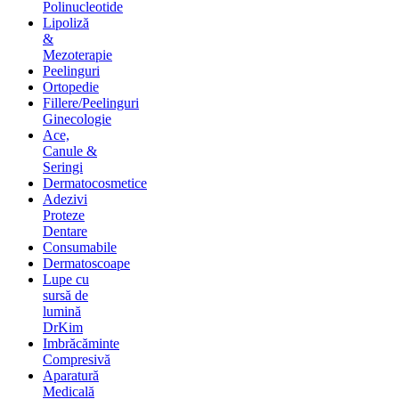
Polinucleotide
Lipoliză
&
Mezoterapie
Peelinguri
Ortopedie
Fillere/Peelinguri
Ginecologie
Ace,
Canule &
Seringi
Dermatocosmetice
Adezivi
Proteze
Dentare
Consumabile
Dermatoscoape
Lupe cu
sursă de
lumină
DrKim
Imbrăcăminte
Compresivă
Aparatură
Medicală