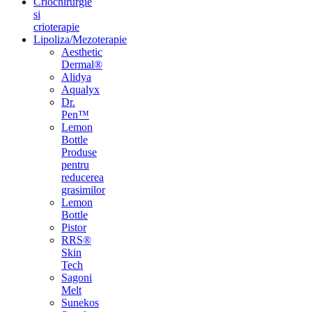
Criochirurgie
si
crioterapie
Lipoliza/Mezoterapie
Aesthetic
Dermal®
Alidya
Aqualyx
Dr.
Pen™
Lemon
Bottle
Produse
pentru
reducerea
grasimilor
Lemon
Bottle
Pistor
RRS®
Skin
Tech
Sagoni
Melt
Sunekos