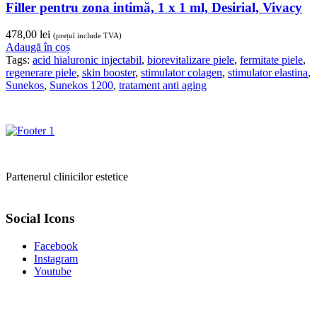
Filler pentru zona intimă, 1 x 1 ml, Desirial, Vivacy
478,00
lei
(prețul include TVA)
Adaugă în coș
Tags:
acid hialuronic injectabil
,
biorevitalizare piele
,
fermitate piele
,
regenerare piele
,
skin booster
,
stimulator colagen
,
stimulator elastina
,
Sunekos
,
Sunekos 1200
,
tratament anti aging
Partenerul clinicilor estetice
Social Icons
Facebook
Instagram
Youtube