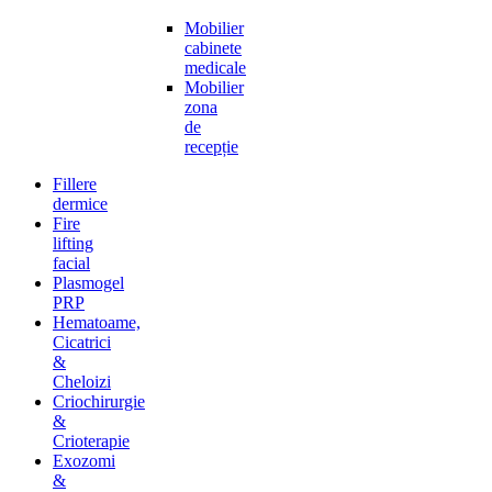
Mobilier
cabinete
medicale
Mobilier
zona
de
recepție
Fillere
dermice
Fire
lifting
facial
Plasmogel
PRP
Hematoame,
Cicatrici
&
Cheloizi
Criochirurgie
&
Crioterapie
Exozomi
&