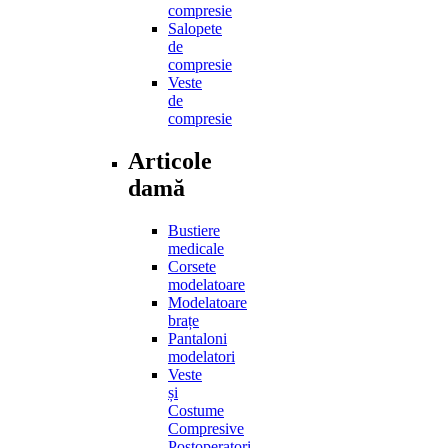
compresie
Salopete
de
compresie
Veste
de
compresie
Articole
damă
Bustiere
medicale
Corsete
modelatoare
Modelatoare
brațe
Pantaloni
modelatori
Veste
și
Costume
Compresive
Postoperatori