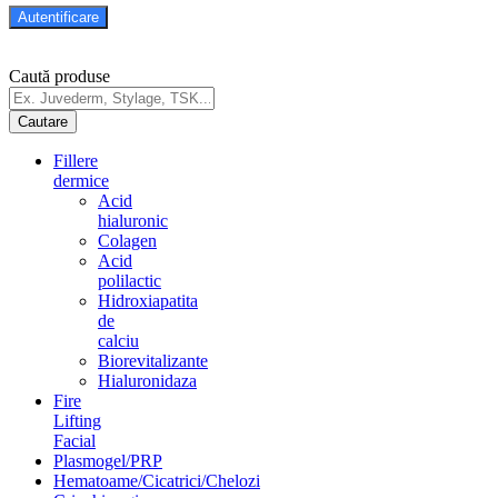
Caută produse
Fillere
dermice
Acid
hialuronic
Colagen
Acid
polilactic
Hidroxiapatita
de
calciu
Biorevitalizante
Hialuronidaza
Fire
Lifting
Facial
Plasmogel/PRP
Hematoame/Cicatrici/Chelozi