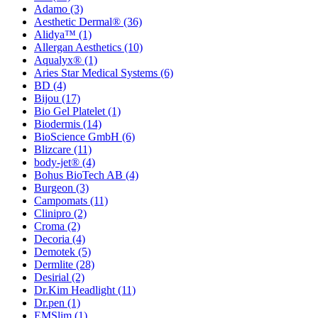
Adamo
(3)
Aesthetic Dermal®
(36)
Alidya™
(1)
Allergan Aesthetics
(10)
Aqualyx®
(1)
Aries Star Medical Systems
(6)
BD
(4)
Bijou
(17)
Bio Gel Platelet
(1)
Biodermis
(14)
BioScience GmbH
(6)
Blizcare
(11)
body-jet®
(4)
Bohus BioTech AB
(4)
Burgeon
(3)
Campomats
(11)
Clinipro
(2)
Croma
(2)
Decoria
(4)
Demotek
(5)
Dermlite
(28)
Desirial
(2)
Dr.Kim Headlight
(11)
Dr.pen
(1)
EMSlim
(1)