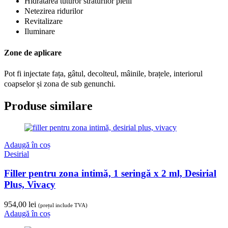
Hidratarea tuturor straturilor pielii
Netezirea ridurilor
Revitalizare
Iluminare
Zone de aplicare
Pot fi injectate fața, gâtul, decolteul, mâinile, brațele, interiorul
coapselor și zona de sub genunchi.
Produse similare
Adaugă în coș
Desirial
Filler pentru zona intimă, 1 seringă x 2 ml, Desirial
Plus, Vivacy
954,00
lei
(prețul include TVA)
Adaugă în coș