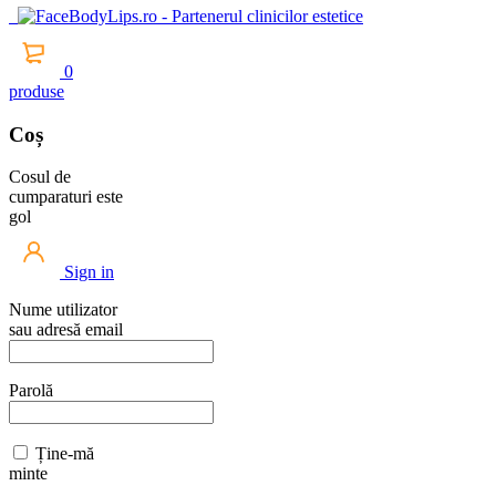
0
produse
Coș
Cosul de
cumparaturi este
gol
Sign in
Nume utilizator
sau adresă email
Parolă
Ține-mă
minte