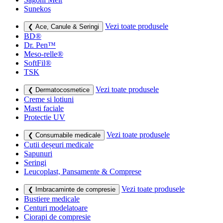
Sunekos
Vezi toate produsele
❮ Ace, Canule & Seringi
BD®
Dr. Pen™
Meso-relle®
SoftFil®
TSK
Vezi toate produsele
❮ Dermatocosmetice
Creme si lotiuni
Masti faciale
Protectie UV
Vezi toate produsele
❮ Consumabile medicale
Cutii deșeuri medicale
Sapunuri
Seringi
Leucoplast, Pansamente & Comprese
Vezi toate produsele
❮ Imbracaminte de compresie
Bustiere medicale
Centuri modelatoare
Ciorapi de compresie