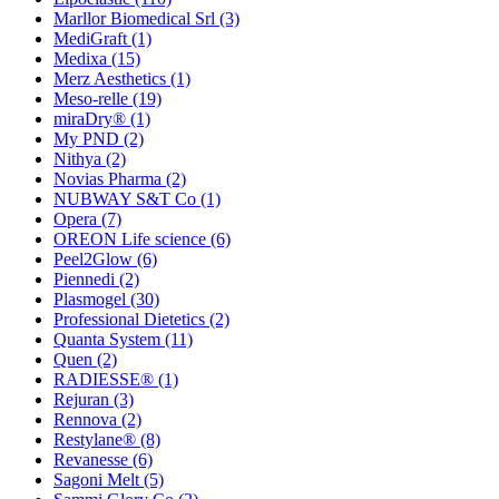
Marllor Biomedical Srl
(3)
MediGraft
(1)
Medixa
(15)
Merz Aesthetics
(1)
Meso-relle
(19)
miraDry®
(1)
My PND
(2)
Nithya
(2)
Novias Pharma
(2)
NUBWAY S&T Co
(1)
Opera
(7)
OREON Life science
(6)
Peel2Glow
(6)
Piennedi
(2)
Plasmogel
(30)
Professional Dietetics
(2)
Quanta System
(11)
Quen
(2)
RADIESSE®
(1)
Rejuran
(3)
Rennova
(2)
Restylane®
(8)
Revanesse
(6)
Sagoni Melt
(5)