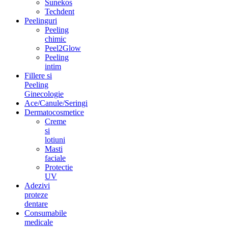
Sunekos
Techdent
Peelinguri
Peeling
chimic
Peel2Glow
Peeling
intim
Fillere si
Peeling
Ginecologie
Ace/Canule/Seringi
Dermatocosmetice
Creme
si
lotiuni
Masti
faciale
Protectie
UV
Adezivi
proteze
dentare
Consumabile
medicale