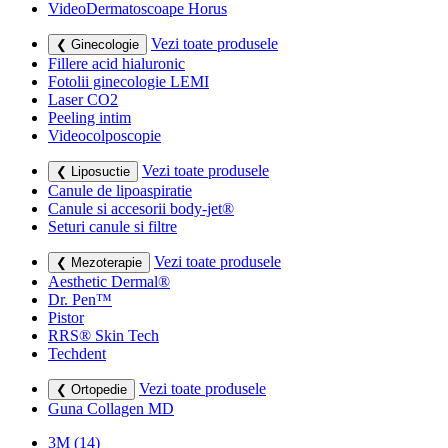
VideoDermatoscoape Horus
Vezi toate produsele
❮ Ginecologie
Fillere acid hialuronic
Fotolii ginecologie LEMI
Laser CO2
Peeling intim
Videocolposcopie
Vezi toate produsele
❮ Liposuctie
Canule de lipoaspiratie
Canule si accesorii body-jet®
Seturi canule si filtre
Vezi toate produsele
❮ Mezoterapie
Aesthetic Dermal®
Dr. Pen™
Pistor
RRS® Skin Tech
Techdent
Vezi toate produsele
❮ Ortopedie
Guna Collagen MD
3M
(14)