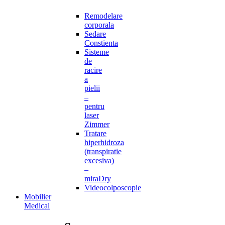
Remodelare
corporala
Sedare
Constienta
Sisteme
de
racire
a
pielii
–
pentru
laser
Zimmer
Tratare
hiperhidroza
(transpiratie
excesiva)
–
miraDry
Videocolposcopie
Mobilier
Medical