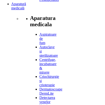
Aparatură
medicală
Aparatura
medicala
Aspiratoare
de
fum
Autoclave
si
sterilizatoare
Centrifuge,
incubatoare
&
mixere
Criochirurgie
si
crioterapie
Dermatoscoape
DermLite
Detectarea
venelor