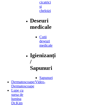
cicatrici
si
cheloizi
Deseuri
medicale
Cutii
deșeuri
medicale
Igienizanți
/
Sapunuri
Sapunuri
Dermatoscoape/Video-
Dermatoscoape
Lupe cu
sursa de
lumina
Dr.Kim