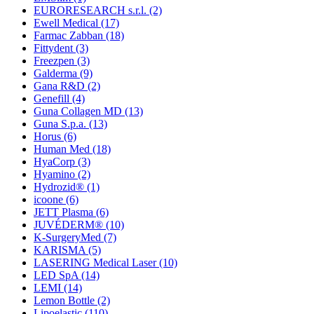
EURORESEARCH s.r.l.
(2)
Ewell Medical
(17)
Farmac Zabban
(18)
Fittydent
(3)
Freezpen
(3)
Galderma
(9)
Gana R&D
(2)
Genefill
(4)
Guna Collagen MD
(13)
Guna S.p.a.
(13)
Horus
(6)
Human Med
(18)
HyaCorp
(3)
Hyamino
(2)
Hydrozid®
(1)
icoone
(6)
JETT Plasma
(6)
JUVÉDERM®
(10)
K-SurgeryMed
(7)
KARISMA
(5)
LASERING Medical Laser
(10)
LED SpA
(14)
LEMI
(14)
Lemon Bottle
(2)
Lipoelastic
(110)