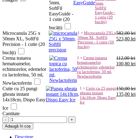
fost:
5
5mm,
5mm,
660,00 lei.
SoftFil
SoftFil
EasyGuide -
EasyGuide -
1 cutie (20
1 cutie (20
bucăți)
bucăți)
Microcanula 25G x
1
×
Microcanula 25G x
582,00
lei
50mm XL, SoftFil
Prețul
P
50mm XL, SoftFil
523,80
lei
Precision - 1 cutie (20
inițial
c
Precision - 1 cutie (20
bucăți)
a
e
bucăți)
fost:
5
Crema tratarea
1
×
Crema tratarea
112,00
lei
582,00 lei.
hematoamelor,
Prețul
P
hematoamelor,
100,80
lei
echimozelor, edemelor
inițial
c
echimozelor, edemelor
cu lactoferina, 50 ml,
a
e
cu lactoferina, 50 ml,
Newlactoferrin
fost:
1
Newlactoferrin
112,00 lei.
Cutie cu 25 pungi
1
×
Cutie cu 25 pungi
150,00
lei
gheata instant
Prețul
P
gheata instant
135,00
lei
14x18cm, Dispo Easy
inițial
c
14x18cm, Dispo Easy
Ice
a
e
Ice
fost:
1
Cantitate
150,00 lei.
Acid
hialuronic
Adaugă în coș
injectabil
Sunekos
Descriere