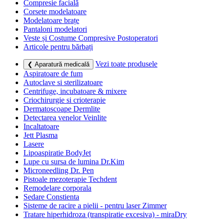
Compresie facială
Corsete modelatoare
Modelatoare brațe
Pantaloni modelatori
Veste și Costume Compresive Postoperatori
Articole pentru bărbați
Vezi toate produsele
❮ Aparatură medicală
Aspiratoare de fum
Autoclave si sterilizatoare
Centrifuge, incubatoare & mixere
Criochirurgie si crioterapie
Dermatoscoape Dermlite
Detectarea venelor Veinlite
Incaltatoare
Jett Plasma
Lasere
Lipoaspiratie BodyJet
Lupe cu sursa de lumina Dr.Kim
Microneedling Dr. Pen
Pistoale mezoterapie Techdent
Remodelare corporala
Sedare Constienta
Sisteme de racire a pielii - pentru laser Zimmer
Tratare hiperhidroza (transpiratie excesiva) - miraDry