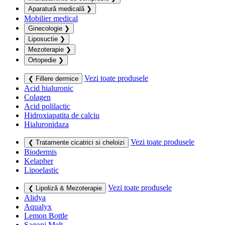
Aparatură medicală
❯
Mobilier medical
Ginecologie
❯
Liposuctie
❯
Mezoterapie
❯
Ortopedie
❯
Vezi toate produsele
❮ Fillere dermice
Acid hialuronic
Colagen
Acid polilactic
Hidroxiapatita de calciu
Hialuronidaza
Vezi toate produsele
❮ Tratamente cicatrici si cheloizi
Biodermis
Kelapher
Lipoelastic
Vezi toate produsele
❮ Lipoliză & Mezoterapie
Alidya
Aqualyx
Lemon Bottle
Sagoni Melt