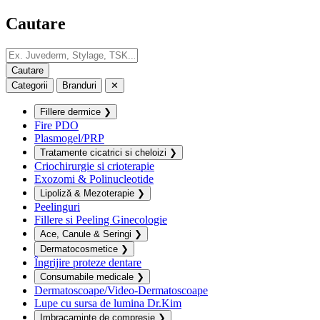
Cautare
Categorii
Branduri
✕
Fillere dermice
❯
Fire PDO
Plasmogel/PRP
Tratamente cicatrici si cheloizi
❯
Criochirurgie si crioterapie
Exozomi & Polinucleotide
Lipoliză & Mezoterapie
❯
Peelinguri
Fillere si Peeling Ginecologie
Ace, Canule & Seringi
❯
Dermatocosmetice
❯
Îngrijire proteze dentare
Consumabile medicale
❯
Dermatoscoape/Video-Dermatoscoape
Lupe cu sursa de lumina Dr.Kim
Imbracaminte de compresie
❯