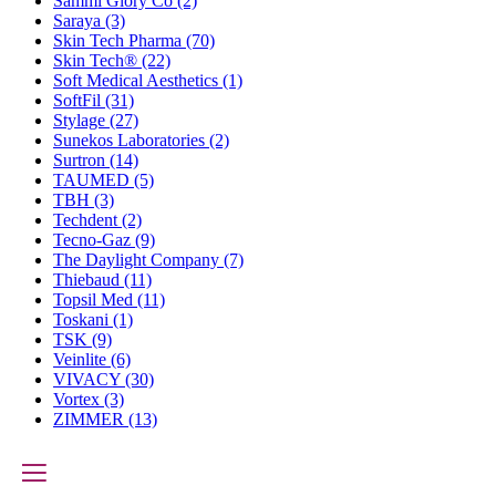
Sammi Glory Co
(2)
Saraya
(3)
Skin Tech Pharma
(70)
Skin Tech®
(22)
Soft Medical Aesthetics
(1)
SoftFil
(31)
Stylage
(27)
Sunekos Laboratories
(2)
Surtron
(14)
TAUMED
(5)
TBH
(3)
Techdent
(2)
Tecno-Gaz
(9)
The Daylight Company
(7)
Thiebaud
(11)
Topsil Med
(11)
Toskani
(1)
TSK
(9)
Veinlite
(6)
VIVACY
(30)
Vortex
(3)
ZIMMER
(13)