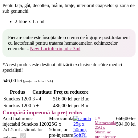
Pentu fața, gât, decolteu, mâini, brațe, interiorul coapselor și zona de
sub genunchi.
2 filoe x 1.5 ml
Fiecare cutie este însoțită de o cremă de îngrijire post-tratament
cu lactoferină pentru tratarea hematoamelor, echimozelor,
edemelor -
New Lactoferrin, plic 3ml
*Acest produs este destinat utilizării exclusive de către medici
specialiști!
546,00
lei
(prețul include TVA)
Produs
Cantitate
Preț cu reducere
Sunekos 1200
3 - 4
516,00
lei
per Buc
Sunekos 1200
5 +
486,00
lei
per Buc
Cumpără împreună la preț redus
Acid hialuronic
Microcanula
1
×
660,00
lei
Microcanula
Prețul
P
injectabil Sunekos 1200
25G x
594,00
lei
25G x
inițial
c
2x1.5 ml - stimulator
50mm, ac
50mm, ac
a
e
pre-injectare
pre-injectare
colagen