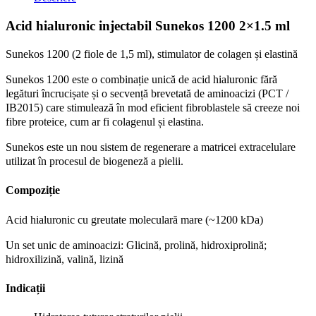
1200
2x1.5
Acid hialuronic injectabil Sunekos 1200 2×1.5 ml
ml
-
Sunekos 1200 (2 fiole de 1,5 ml), stimulator de colagen și elastină
stimulator
colagen
Sunekos 1200 este o combinație unică de acid hialuronic fără
quantity
legături încrucișate și o secvență brevetată de aminoacizi (PCT /
IB2015) care stimulează în mod eficient fibroblastele să creeze noi
fibre proteice, cum ar fi colagenul și elastina.
Sunekos este un nou sistem de regenerare a matricei extracelulare
utilizat în procesul de biogeneză a pielii.
Compoziție
Acid hialuronic cu greutate moleculară mare (~1200 kDa)
Un set unic de aminoacizi: Glicină, prolină, hidroxiprolină;
hidroxilizină, valină, lizină
Indicații