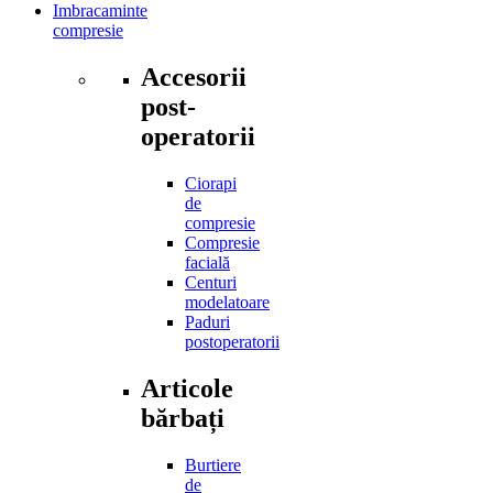
Imbracaminte
compresie
Accesorii
post-
operatorii
Ciorapi
de
compresie
Compresie
facială
Centuri
modelatoare
Paduri
postoperatorii
Articole
bărbați
Burtiere
de