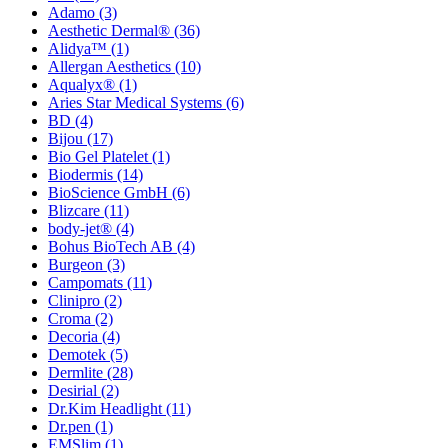
Adamo
(3)
Aesthetic Dermal®
(36)
Alidya™
(1)
Allergan Aesthetics
(10)
Aqualyx®
(1)
Aries Star Medical Systems
(6)
BD
(4)
Bijou
(17)
Bio Gel Platelet
(1)
Biodermis
(14)
BioScience GmbH
(6)
Blizcare
(11)
body-jet®
(4)
Bohus BioTech AB
(4)
Burgeon
(3)
Campomats
(11)
Clinipro
(2)
Croma
(2)
Decoria
(4)
Demotek
(5)
Dermlite
(28)
Desirial
(2)
Dr.Kim Headlight
(11)
Dr.pen
(1)
EMSlim
(1)