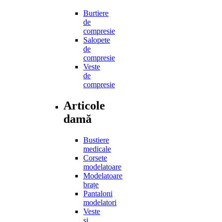
Burtiere
de
compresie
Salopete
de
compresie
Veste
de
compresie
Articole
damă
Bustiere
medicale
Corsete
modelatoare
Modelatoare
brațe
Pantaloni
modelatori
Veste
și