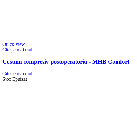
Quick view
Citește mai mult
Costum compresiv postoperatoriu - MHB Comfort
Citește mai mult
Stoc Epuizat
Quick view
Citește mai mult
Restylane Fynesse Lidocaine 1 ml
369,00
lei
(prețul include TVA)
Citește mai mult