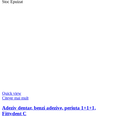
Quick view
Citește mai mult
Adeziv dentar, benzi adezive, periuta 1+1+1,
Fittydent C
64,00
lei
(prețul include TVA)
Citește mai mult
Tags:
adeziv pentru proteze dentare
,
adeziv proteza dentara
,
adeziv
proteze dentare
,
banda adeziva dentara
,
banda adeziva proteza
dentara
,
benzi adezive pentru proteze dentare
,
cel mai bun adeziv
pentru proteza dentara
,
cel mai bun adeziv proteza dentara
,
crema
adeziva pentru proteza dentara
,
fittydent
,
fittydent super
,
lipici pentru
proteza dentara
,
lipici proteza dentara
,
proteza dentara
,
proteze
dentare