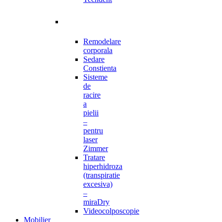
Remodelare
corporala
Sedare
Constienta
Sisteme
de
racire
a
pielii
–
pentru
laser
Zimmer
Tratare
hiperhidroza
(transpiratie
excesiva)
–
miraDry
Videocolposcopie
Mobilier