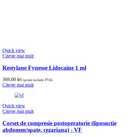
Quick view
Citește mai mult
Corset de compresie postoperatorie (liposuctie
abdomen/spate, cezariana) - VF
Citește mai mult
Stoc Epuizat
Quick view
Citește mai mult
Adeziv pentru proteza dentara 2 buc, Oferta
Fittydent A
62,00
lei
(prețul include TVA)
Citește mai mult
Stoc Epuizat