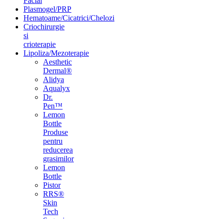
Facial
Plasmogel/PRP
Hematoame/Cicatrici/Chelozi
Criochirurgie
si
crioterapie
Lipoliza/Mezoterapie
Aesthetic
Dermal®
Alidya
Aqualyx
Dr.
Pen™
Lemon
Bottle
Produse
pentru
reducerea
grasimilor
Lemon
Bottle
Pistor
RRS®
Skin
Tech