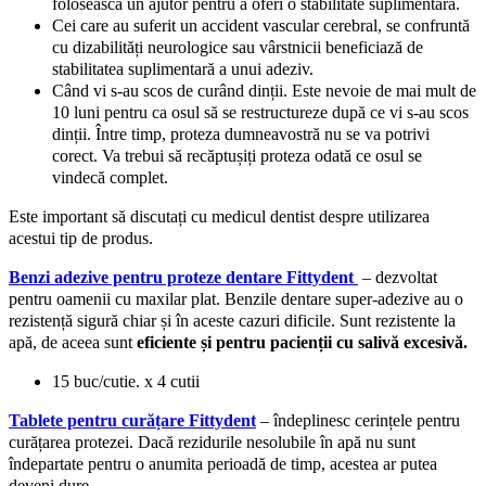
folosească un ajutor pentru a oferi o stabilitate suplimentară.
Cei care au suferit un accident vascular cerebral, se confruntă
cu dizabilități neurologice sau vârstnicii beneficiază de
stabilitatea suplimentară a unui adeziv.
Când vi s-au scos de curând dinții. Este nevoie de mai mult de
10 luni pentru ca osul să se restructureze după ce vi s-au scos
dinții. Între timp, proteza dumneavostră nu se va potrivi
corect. Va trebui să recăptușiți proteza odată ce osul se
vindecă complet.
Este important să discutați cu medicul dentist despre utilizarea
acestui tip de produs.
Benzi adezive pentru proteze dentare Fittydent
– dezvoltat
pentru oamenii cu maxilar plat. Benzile dentare super-adezive au o
rezistență sigură chiar și în aceste cazuri dificile. Sunt rezistente la
apă, de aceea sunt
eficiente și pentru pacienții cu salivă excesivă.
15 buc/cutie. x 4 cutii
Tablete pentru curățare Fittydent
– îndeplinesc cerințele pentru
curățarea protezei. Dacă rezidurile nesolubile în apă nu sunt
îndepartate pentru o anumita perioadă de timp, acestea ar putea
deveni dure.