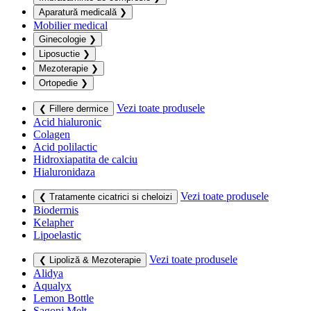
Aparatură medicală
❯
Mobilier medical
Ginecologie
❯
Liposuctie
❯
Mezoterapie
❯
Ortopedie
❯
Vezi toate produsele
❮ Fillere dermice
Acid hialuronic
Colagen
Acid polilactic
Hidroxiapatita de calciu
Hialuronidaza
Vezi toate produsele
❮ Tratamente cicatrici si cheloizi
Biodermis
Kelapher
Lipoelastic
Vezi toate produsele
❮ Lipoliză & Mezoterapie
Alidya
Aqualyx
Lemon Bottle
Sagoni Melt