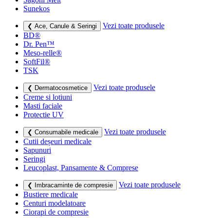
Sunekos
Vezi toate produsele
❮ Ace, Canule & Seringi
BD®
Dr. Pen™
Meso-relle®
SoftFil®
TSK
Vezi toate produsele
❮ Dermatocosmetice
Creme si lotiuni
Masti faciale
Protectie UV
Vezi toate produsele
❮ Consumabile medicale
Cutii deșeuri medicale
Sapunuri
Seringi
Leucoplast, Pansamente & Comprese
Vezi toate produsele
❮ Imbracaminte de compresie
Bustiere medicale
Centuri modelatoare
Ciorapi de compresie