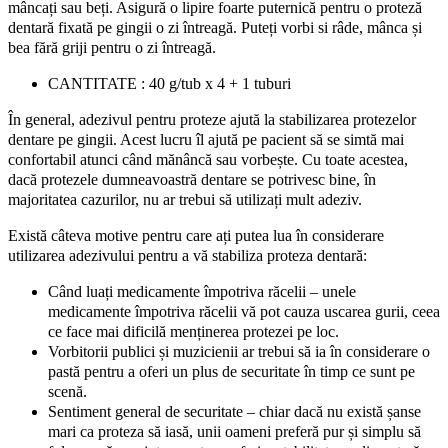
mâncați sau beți. Asigură o lipire foarte puternică pentru o proteză
dentară fixată pe gingii o zi întreagă. Puteți vorbi si râde, mânca și
bea fără griji pentru o zi întreagă.
CANTITATE : 40 g/tub x 4 + 1 tuburi
În general, adezivul pentru proteze ajută la stabilizarea protezelor
dentare pe gingii. Acest lucru îl ajută pe pacient să se simtă mai
confortabil atunci când mănâncă sau vorbește. Cu toate acestea,
dacă protezele dumneavoastră dentare se potrivesc bine, în
majoritatea cazurilor, nu ar trebui să utilizați mult adeziv.
Există câteva motive pentru care ați putea lua în considerare
utilizarea adezivului pentru a vă stabiliza proteza dentară:
Când luați medicamente împotriva răcelii – unele
medicamente împotriva răcelii vă pot cauza uscarea gurii, ceea
ce face mai dificilă menținerea protezei pe loc.
Vorbitorii publici și muzicienii ar trebui să ia în considerare o
pastă pentru a oferi un plus de securitate în timp ce sunt pe
scenă.
Sentiment general de securitate – chiar dacă nu există șanse
mari ca proteza să iasă, unii oameni preferă pur și simplu să