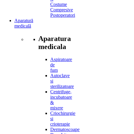
Costume
Compresive
Postoperatori
Aparatură
medicală
Aparatura
medicala
Aspiratoare
de
fum
Autoclave
si
sterilizatoare
Centrifuge,
incubatoare
&
mixere
Criochirurgie
si
crioterapie
Dermatoscoape