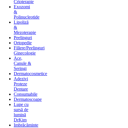
Crioterapie
Exozomi
&
Polinucleotide
Lipoliză
&
Mezoterapie
Peelinguri
Ortopedie
Fillere/Peelinguri
Ginecologie
Ace,
Canule &
Seringi
Dermatocosmetice
Adezivi
Proteze
Dentare
Consumabile
Dermatoscoape
Lupe cu
sursă de
lumină
DrKim
Imbrăcăminte