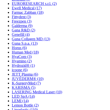
EURORESEARCH s.r.l.
(2)
Ewell Medical
(17)
Farmac Zabban
(18)
Fittydent
(3)
Freezpen
(3)
Galderma
(9)
Gana R&D
(2)
Genefill
(4)
Guna Collagen MD
(13)
Guna S.p.a.
(13)
Horus
(6)
Human Med
(18)
HyaCorp
(3)
Hyamino
(2)
Hydrozid®
(1)
icoone
(6)
JETT Plasma
(6)
JUVÉDERM®
(10)
K-SurgeryMed
(7)
KARISMA
(5)
LASERING Medical Laser
(10)
LED SpA
(14)
LEMI
(14)
Lemon Bottle
(2)
Lipoelastic
(110)