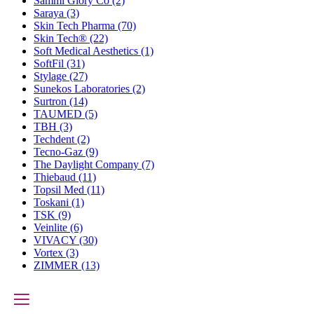
Sammi Glory Co
(2)
Saraya
(3)
Skin Tech Pharma
(70)
Skin Tech®
(22)
Soft Medical Aesthetics
(1)
SoftFil
(31)
Stylage
(27)
Sunekos Laboratories
(2)
Surtron
(14)
TAUMED
(5)
TBH
(3)
Techdent
(2)
Tecno-Gaz
(9)
The Daylight Company
(7)
Thiebaud
(11)
Topsil Med
(11)
Toskani
(1)
TSK
(9)
Veinlite
(6)
VIVACY
(30)
Vortex
(3)
ZIMMER
(13)