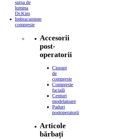
sursa de
lumina
Dr.Kim
Imbracaminte
compresie
Accesorii
post-
operatorii
Ciorapi
de
compresie
Compresie
facială
Centuri
modelatoare
Paduri
postoperatorii
Articole
bărbați