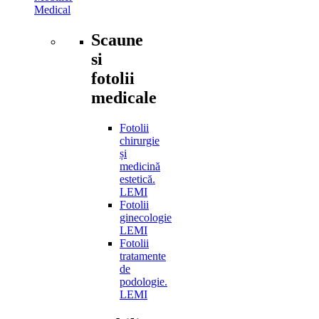
Medical
Scaune
si
fotolii
medicale
Fotolii
chirurgie
și
medicină
estetică.
LEMI
Fotolii
ginecologie
LEMI
Fotolii
tratamente
de
podologie.
LEMI