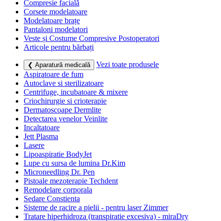
Compresie facială
Corsete modelatoare
Modelatoare brațe
Pantaloni modelatori
Veste și Costume Compresive Postoperatori
Articole pentru bărbați
Vezi toate produsele
❮ Aparatură medicală
Aspiratoare de fum
Autoclave si sterilizatoare
Centrifuge, incubatoare & mixere
Criochirurgie si crioterapie
Dermatoscoape Dermlite
Detectarea venelor Veinlite
Incaltatoare
Jett Plasma
Lasere
Lipoaspiratie BodyJet
Lupe cu sursa de lumina Dr.Kim
Microneedling Dr. Pen
Pistoale mezoterapie Techdent
Remodelare corporala
Sedare Constienta
Sisteme de racire a pielii - pentru laser Zimmer
Tratare hiperhidroza (transpiratie excesiva) - miraDry