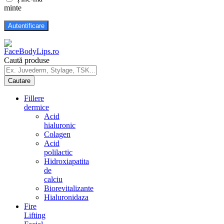
minte
Caută produse
Fillere
dermice
Acid
hialuronic
Colagen
Acid
polilactic
Hidroxiapatita
de
calciu
Biorevitalizante
Hialuronidaza
Fire
Lifting