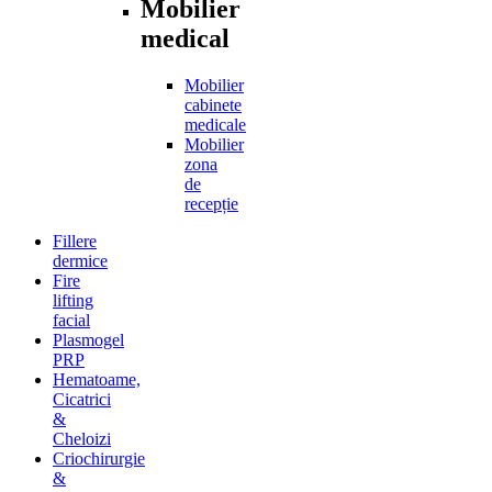
Mobilier
medical
Mobilier
cabinete
medicale
Mobilier
zona
de
recepție
Fillere
dermice
Fire
lifting
facial
Plasmogel
PRP
Hematoame,
Cicatrici
&
Cheloizi
Criochirurgie
&