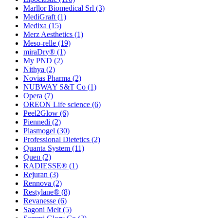
Marllor Biomedical Srl
(3)
MediGraft
(1)
Medixa
(15)
Merz Aesthetics
(1)
Meso-relle
(19)
miraDry®
(1)
My PND
(2)
Nithya
(2)
Novias Pharma
(2)
NUBWAY S&T Co
(1)
Opera
(7)
OREON Life science
(6)
Peel2Glow
(6)
Piennedi
(2)
Plasmogel
(30)
Professional Dietetics
(2)
Quanta System
(11)
Quen
(2)
RADIESSE®
(1)
Rejuran
(3)
Rennova
(2)
Restylane®
(8)
Revanesse
(6)
Sagoni Melt
(5)