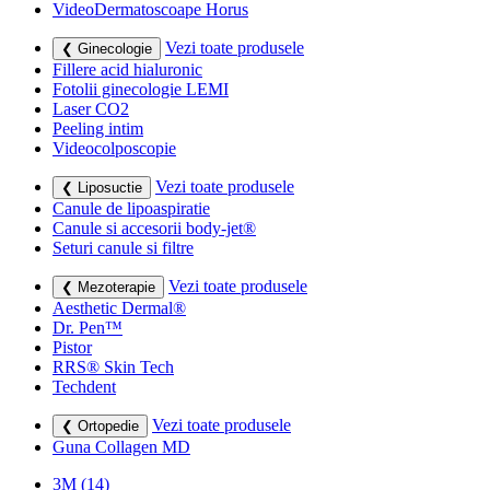
VideoDermatoscoape Horus
Vezi toate produsele
❮ Ginecologie
Fillere acid hialuronic
Fotolii ginecologie LEMI
Laser CO2
Peeling intim
Videocolposcopie
Vezi toate produsele
❮ Liposuctie
Canule de lipoaspiratie
Canule si accesorii body-jet®
Seturi canule si filtre
Vezi toate produsele
❮ Mezoterapie
Aesthetic Dermal®
Dr. Pen™
Pistor
RRS® Skin Tech
Techdent
Vezi toate produsele
❮ Ortopedie
Guna Collagen MD
3M
(14)