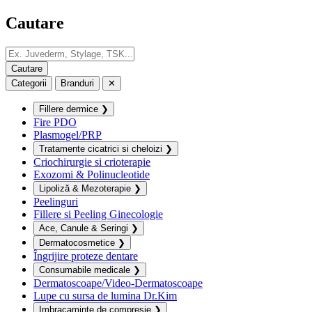
Cautare
Categorii
Branduri
✕
Fillere dermice
❯
Fire PDO
Plasmogel/PRP
Tratamente cicatrici si cheloizi
❯
Criochirurgie si crioterapie
Exozomi & Polinucleotide
Lipoliză & Mezoterapie
❯
Peelinguri
Fillere si Peeling Ginecologie
Ace, Canule & Seringi
❯
Dermatocosmetice
❯
Îngrijire proteze dentare
Consumabile medicale
❯
Dermatoscoape/Video-Dermatoscoape
Lupe cu sursa de lumina Dr.Kim
Imbracaminte de compresie
❯