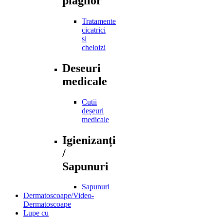
plagilor
Tratamente
cicatrici
si
cheloizi
Deseuri
medicale
Cutii
deșeuri
medicale
Igienizanți
/
Sapunuri
Sapunuri
Dermatoscoape/Video-
Dermatoscoape
Lupe cu