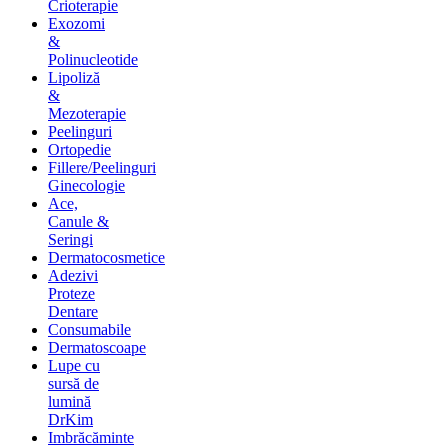
Crioterapie
Exozomi
&
Polinucleotide
Lipoliză
&
Mezoterapie
Peelinguri
Ortopedie
Fillere/Peelinguri
Ginecologie
Ace,
Canule &
Seringi
Dermatocosmetice
Adezivi
Proteze
Dentare
Consumabile
Dermatoscoape
Lupe cu
sursă de
lumină
DrKim
Imbrăcăminte