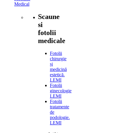
Medical
Scaune
si
fotolii
medicale
Fotolii
chirurgie
și
medicină
estetică.
LEMI
Fotolii
ginecologie
LEMI
Fotolii
tratamente
de
podologie.
LEMI