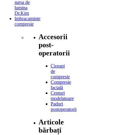
sursa de
lumina
Dr.Kim
Imbracaminte
compresie
Accesorii
post-
operatorii
Ciorapi
de
compresie
Compresie
facială
Centuri
modelatoare
Paduri
postoperatorii
Articole
bărbați