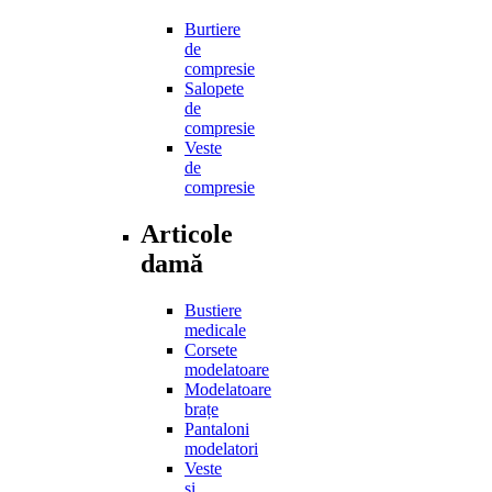
Burtiere
de
compresie
Salopete
de
compresie
Veste
de
compresie
Articole
damă
Bustiere
medicale
Corsete
modelatoare
Modelatoare
brațe
Pantaloni
modelatori
Veste
și