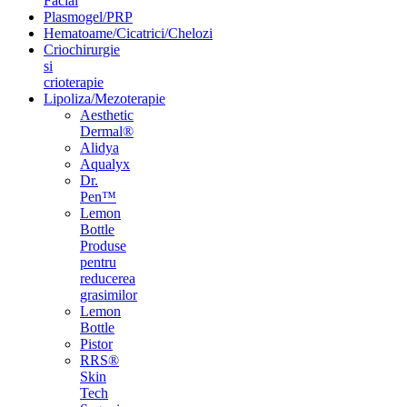
Facial
Plasmogel/PRP
Hematoame/Cicatrici/Chelozi
Criochirurgie
si
crioterapie
Lipoliza/Mezoterapie
Aesthetic
Dermal®
Alidya
Aqualyx
Dr.
Pen™
Lemon
Bottle
Produse
pentru
reducerea
grasimilor
Lemon
Bottle
Pistor
RRS®
Skin
Tech