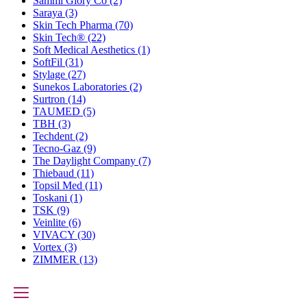
Sammi Glory Co
(2)
Saraya
(3)
Skin Tech Pharma
(70)
Skin Tech®
(22)
Soft Medical Aesthetics
(1)
SoftFil
(31)
Stylage
(27)
Sunekos Laboratories
(2)
Surtron
(14)
TAUMED
(5)
TBH
(3)
Techdent
(2)
Tecno-Gaz
(9)
The Daylight Company
(7)
Thiebaud
(11)
Topsil Med
(11)
Toskani
(1)
TSK
(9)
Veinlite
(6)
VIVACY
(30)
Vortex
(3)
ZIMMER
(13)