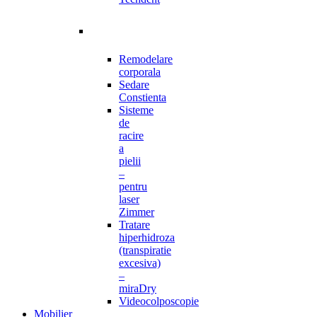
Remodelare
corporala
Sedare
Constienta
Sisteme
de
racire
a
pielii
–
pentru
laser
Zimmer
Tratare
hiperhidroza
(transpiratie
excesiva)
–
miraDry
Videocolposcopie
Mobilier