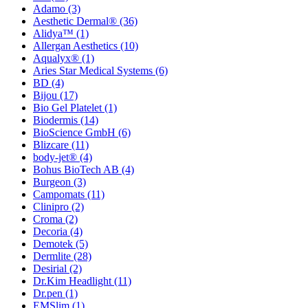
Adamo
(3)
Aesthetic Dermal®
(36)
Alidya™
(1)
Allergan Aesthetics
(10)
Aqualyx®
(1)
Aries Star Medical Systems
(6)
BD
(4)
Bijou
(17)
Bio Gel Platelet
(1)
Biodermis
(14)
BioScience GmbH
(6)
Blizcare
(11)
body-jet®
(4)
Bohus BioTech AB
(4)
Burgeon
(3)
Campomats
(11)
Clinipro
(2)
Croma
(2)
Decoria
(4)
Demotek
(5)
Dermlite
(28)
Desirial
(2)
Dr.Kim Headlight
(11)
Dr.pen
(1)
EMSlim
(1)