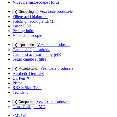
VideoDermatoscoape Horus
Vezi toate produsele
❮ Ginecologie
Fillere acid hialuronic
Fotolii ginecologie LEMI
Laser CO2
Peeling intim
Videocolposcopie
Vezi toate produsele
❮ Liposuctie
Canule de lipoaspiratie
Canule si accesorii body-jet®
Seturi canule si filtre
Vezi toate produsele
❮ Mezoterapie
Aesthetic Dermal®
Dr. Pen™
Pistor
RRS® Skin Tech
Techdent
Vezi toate produsele
❮ Ortopedie
Guna Collagen MD
3M
(14)