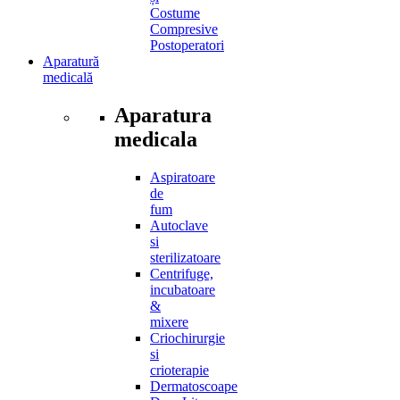
Costume
Compresive
Postoperatori
Aparatură
medicală
Aparatura
medicala
Aspiratoare
de
fum
Autoclave
si
sterilizatoare
Centrifuge,
incubatoare
&
mixere
Criochirurgie
si
crioterapie
Dermatoscoape