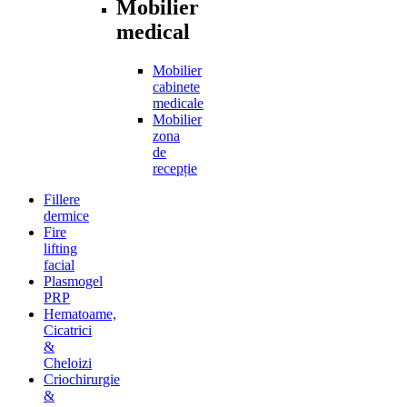
Mobilier
medical
Mobilier
cabinete
medicale
Mobilier
zona
de
recepție
Fillere
dermice
Fire
lifting
facial
Plasmogel
PRP
Hematoame,
Cicatrici
&
Cheloizi
Criochirurgie
&