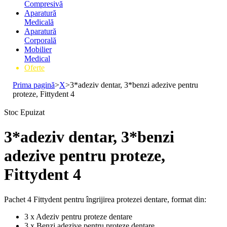
Compresivă
Aparatură
Medicală
Aparatură
Corporală
Mobilier
Medical
Oferte
Prima pagină
>
X
>
3*adeziv dentar, 3*benzi adezive pentru
proteze, Fittydent 4
Stoc Epuizat
3*adeziv dentar, 3*benzi
adezive pentru proteze,
Fittydent 4
Pachet 4 Fittydent pentru îngrijirea protezei dentare, format din:
3 x Adeziv pentru proteze dentare
3 x Benzi adezive pentru proteze dentare