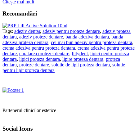
Citește mai mult
Recomandări
Tags:
adeziv dentar
,
adeziv pentru proteze dentare
,
adeziv proteza
dentara
,
adeziv proteze dentare
,
banda adeziva dentara
,
banda
adeziva proteza dentara
,
cel mai bun adeziv pentru proteza dentara
,
crema adeziva pentru proteza dentara
,
crema adeziva pentru proteze
dentare
,
curatarea protezei dentare
,
fittydent
,
lipici pentru proteza
dentara
,
lipici proteza dentara
,
lipire proteza dentara
,
proteza
dentara
,
proteze dentare
,
solutie de lipit proteza dentara
,
solutie
pentru lipit proteza dentara
Partenerul clinicilor estetice
Social Icons