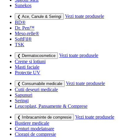
Sunekos
Vezi toate produsele
❮ Ace, Canule & Seringi
BD®
Dr. Pen™
Meso-relle®
SoftFil®
TSK
Vezi toate produsele
❮ Dermatocosmetice
Creme si lotiuni
Masti faciale
Protectie UV
Vezi toate produsele
❮ Consumabile medicale
Cutii deșeuri medicale
Sapunuri
Seringi
Leucoplast, Pansamente & Comprese
Vezi toate produsele
❮ Imbracaminte de compresie
Bustiere medicale
Centuri modelatoare
Ciorapi de compresie