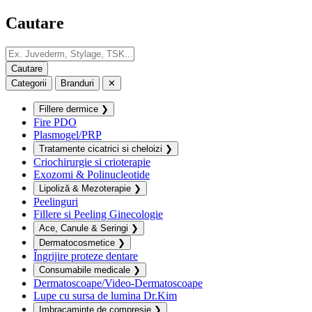
Cautare
Categorii
Branduri
✕
Fillere dermice
❯
Fire PDO
Plasmogel/PRP
Tratamente cicatrici si cheloizi
❯
Criochirurgie si crioterapie
Exozomi & Polinucleotide
Lipoliză & Mezoterapie
❯
Peelinguri
Fillere si Peeling Ginecologie
Ace, Canule & Seringi
❯
Dermatocosmetice
❯
Îngrijire proteze dentare
Consumabile medicale
❯
Dermatoscoape/Video-Dermatoscoape
Lupe cu sursa de lumina Dr.Kim
Imbracaminte de compresie
❯