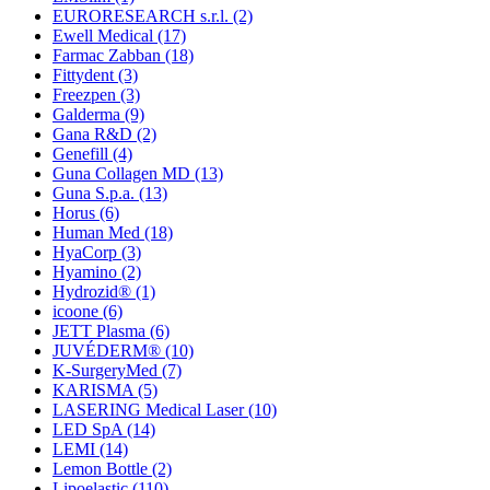
EURORESEARCH s.r.l.
(2)
Ewell Medical
(17)
Farmac Zabban
(18)
Fittydent
(3)
Freezpen
(3)
Galderma
(9)
Gana R&D
(2)
Genefill
(4)
Guna Collagen MD
(13)
Guna S.p.a.
(13)
Horus
(6)
Human Med
(18)
HyaCorp
(3)
Hyamino
(2)
Hydrozid®
(1)
icoone
(6)
JETT Plasma
(6)
JUVÉDERM®
(10)
K-SurgeryMed
(7)
KARISMA
(5)
LASERING Medical Laser
(10)
LED SpA
(14)
LEMI
(14)
Lemon Bottle
(2)
Lipoelastic
(110)