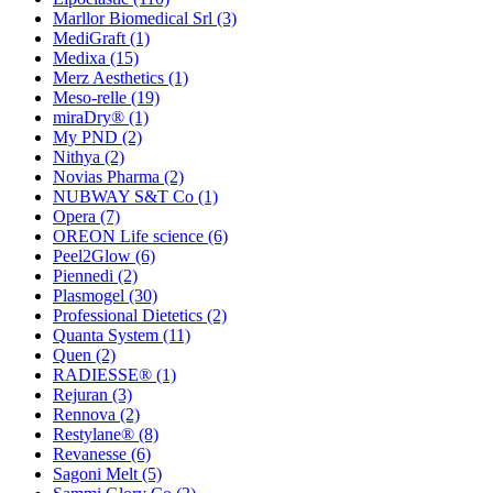
Marllor Biomedical Srl
(3)
MediGraft
(1)
Medixa
(15)
Merz Aesthetics
(1)
Meso-relle
(19)
miraDry®
(1)
My PND
(2)
Nithya
(2)
Novias Pharma
(2)
NUBWAY S&T Co
(1)
Opera
(7)
OREON Life science
(6)
Peel2Glow
(6)
Piennedi
(2)
Plasmogel
(30)
Professional Dietetics
(2)
Quanta System
(11)
Quen
(2)
RADIESSE®
(1)
Rejuran
(3)
Rennova
(2)
Restylane®
(8)
Revanesse
(6)
Sagoni Melt
(5)