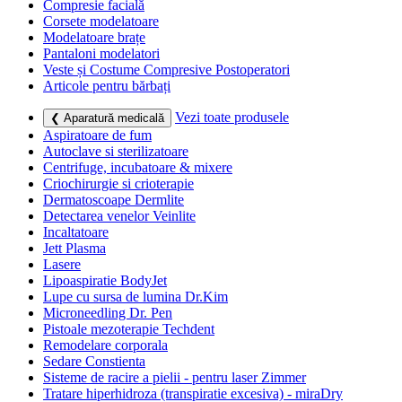
Compresie facială
Corsete modelatoare
Modelatoare brațe
Pantaloni modelatori
Veste și Costume Compresive Postoperatori
Articole pentru bărbați
Vezi toate produsele
❮ Aparatură medicală
Aspiratoare de fum
Autoclave si sterilizatoare
Centrifuge, incubatoare & mixere
Criochirurgie si crioterapie
Dermatoscoape Dermlite
Detectarea venelor Veinlite
Incaltatoare
Jett Plasma
Lasere
Lipoaspiratie BodyJet
Lupe cu sursa de lumina Dr.Kim
Microneedling Dr. Pen
Pistoale mezoterapie Techdent
Remodelare corporala
Sedare Constienta
Sisteme de racire a pielii - pentru laser Zimmer
Tratare hiperhidroza (transpiratie excesiva) - miraDry