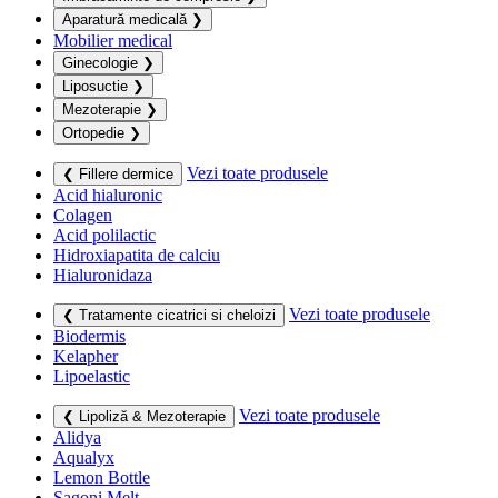
Aparatură medicală
❯
Mobilier medical
Ginecologie
❯
Liposuctie
❯
Mezoterapie
❯
Ortopedie
❯
Vezi toate produsele
❮ Fillere dermice
Acid hialuronic
Colagen
Acid polilactic
Hidroxiapatita de calciu
Hialuronidaza
Vezi toate produsele
❮ Tratamente cicatrici si cheloizi
Biodermis
Kelapher
Lipoelastic
Vezi toate produsele
❮ Lipoliză & Mezoterapie
Alidya
Aqualyx
Lemon Bottle
Sagoni Melt