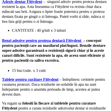
Adeziv dentar Fittydent
– singurul adeziv pentru proteza dentara
rezistent la apa. Asta înseamna ca Fittydent va rezista chiar daca
mâncati sau beti. Asigura o lipire foarte puternica pentru o proteza
dentara fixata pe gingii o zi întreaga. Puteti vorbi si râde, mânca si
bea fara griji pentru o zi întreaga.
CANTITATE : 40 g/tub x 3 tuburi
Benzi adezive pentru proteza dentară Fittydent
– conceput
pentru pacienții care au maxilarul plat/îngust. Benzile dentare
super-adezive garantează o rezistență sigură chiar și în aceste
cazuri dificile. Sunt rezistente la apa, de aceea sunt
eficiente și
pentru pacientii cu saliva excesiva.
15 buc/cutie. x 3 cutii
Tablete pentru curățare Fittydent
– îndeplinesc cerintele pentru
curatarea protezei. Daca rezidurile ne-solubile în apa nu sunt
îndepartate pentru o anumita perioada de timp, acestea ar putea
deveni dure.
Va rugam sa
folositi în fiecare zi tabletele pentru curatare
Fittydent
pentru a curata rezidurile adezivului dentar si reziduurile