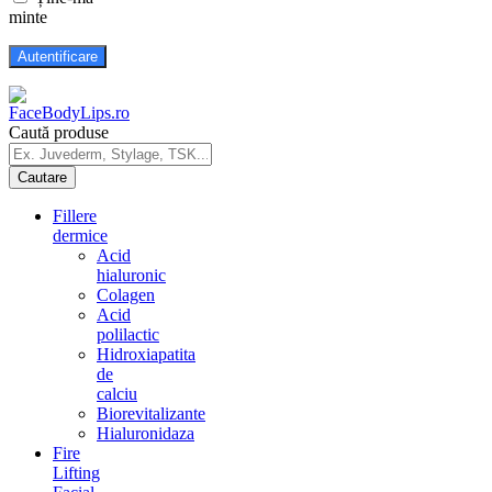
minte
Caută produse
Fillere
dermice
Acid
hialuronic
Colagen
Acid
polilactic
Hidroxiapatita
de
calciu
Biorevitalizante
Hialuronidaza
Fire
Lifting