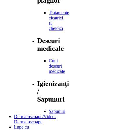
plagilor
Tratamente
cicatrici
si
cheloizi
Deseuri
medicale
Cutii
deșeuri
medicale
Igienizanți
/
Sapunuri
Sapunuri
Dermatoscoape/Video-
Dermatoscoape
Lupe cu