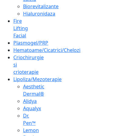
Biorevitalizante
Hialuronidaza
Fire
Lifting
Facial
Plasmogel/PRP
Hematoame/Cicatrici/Chelozi
Criochirurgie
si
crioterapie
Lipoliza/Mezoterapie
Aesthetic
Dermal®
Alidya
Aqualyx
Dr.
Pen™
Lemon