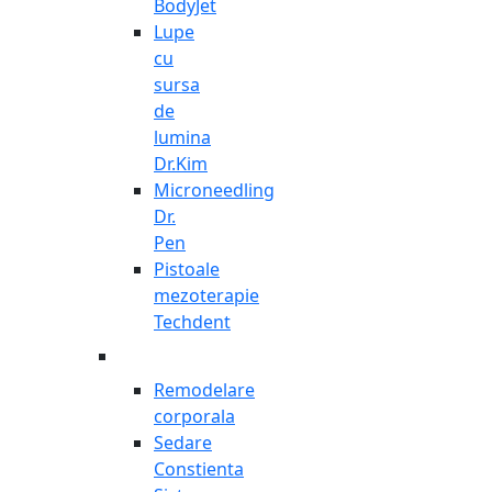
BodyJet
Lupe
cu
sursa
de
lumina
Dr.Kim
Microneedling
Dr.
Pen
Pistoale
mezoterapie
Techdent
Remodelare
corporala
Sedare
Constienta