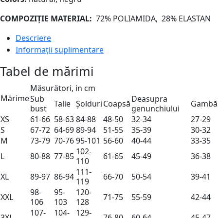
COMPOZIȚIE MATERIAL:
72% POLIAMIDA, 28% ELASTAN
Descriere
Informații suplimentare
Tabel de mărimi
Măsurători, in cm
Mărime
Sub
Deasupra
Talie
Șolduri
Coapsă
Gambă
bust
genunchiului
XS
61-66
58-63
84-88
48-50
32-34
27-29
S
67-72
64-69
89-94
51-55
35-39
30-32
M
73-79
70-76
95-101
56-60
40-44
33-35
102-
L
80-88
77-85
61-65
45-49
36-38
110
111-
XL
89-97
86-94
66-70
50-54
39-41
119
98-
95-
120-
XXL
71-75
55-59
42-44
106
103
128
107-
104-
129-
3XL
76-80
60-64
45-47