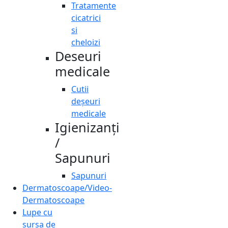
Tratamente
cicatrici
si
cheloizi
Deseuri
medicale
Cutii
deșeuri
medicale
Igienizanți
/
Sapunuri
Sapunuri
Dermatoscoape/Video-
Dermatoscoape
Lupe cu
sursa de