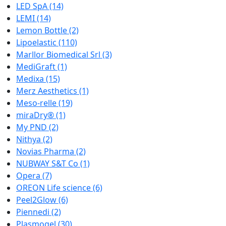
LED SpA
(14)
LEMI
(14)
Lemon Bottle
(2)
Lipoelastic
(110)
Marllor Biomedical Srl
(3)
MediGraft
(1)
Medixa
(15)
Merz Aesthetics
(1)
Meso-relle
(19)
miraDry®
(1)
My PND
(2)
Nithya
(2)
Novias Pharma
(2)
NUBWAY S&T Co
(1)
Opera
(7)
OREON Life science
(6)
Peel2Glow
(6)
Piennedi
(2)
Plasmogel
(30)