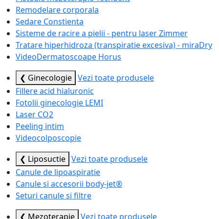
Remodelare corporala
Sedare Constienta
Sisteme de racire a pielii - pentru laser Zimmer
Tratare hiperhidroza (transpiratie excesiva) - miraDry
VideoDermatoscoape Horus
❮ Ginecologie
Vezi toate produsele
Fillere acid hialuronic
Fotolii ginecologie LEMI
Laser CO2
Peeling intim
Videocolposcopie
❮ Liposuctie
Vezi toate produsele
Canule de lipoaspiratie
Canule si accesorii body-jet®
Seturi canule si filtre
❮ Mezoterapie
Vezi toate produsele