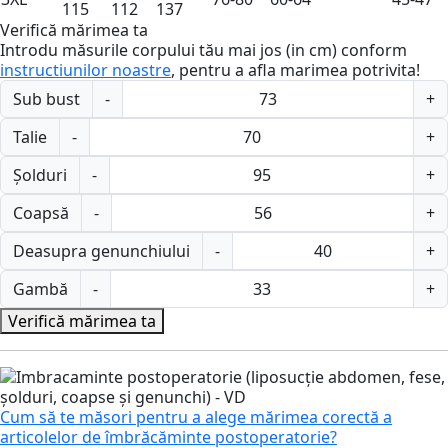
115
112
137
Verifică mărimea ta
Introdu măsurile corpului tău mai jos (in cm) conform
instructiunilor noastre
, pentru a afla marimea potrivita!
Sub bust
-
+
Talie
-
+
Șolduri
-
+
Coapsă
-
+
Deasupra genunchiului
-
+
Gambă
-
+
Verifică mărimea ta
Cum să te măsori pentru a alege mărimea corectă a
articolelor de îmbrăcăminte postoperatorie?