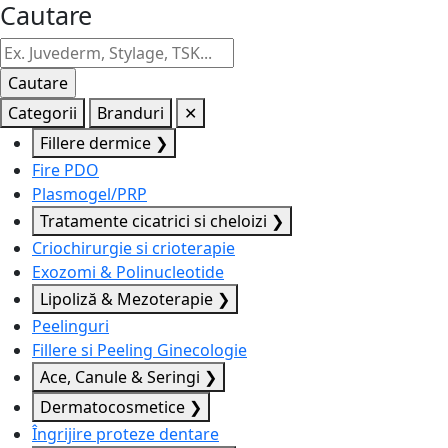
Cautare
Categorii
Branduri
✕
Fillere dermice
❯
Fire PDO
Plasmogel/PRP
Tratamente cicatrici si cheloizi
❯
Criochirurgie si crioterapie
Exozomi & Polinucleotide
Lipoliză & Mezoterapie
❯
Peelinguri
Fillere si Peeling Ginecologie
Ace, Canule & Seringi
❯
Dermatocosmetice
❯
Îngrijire proteze dentare