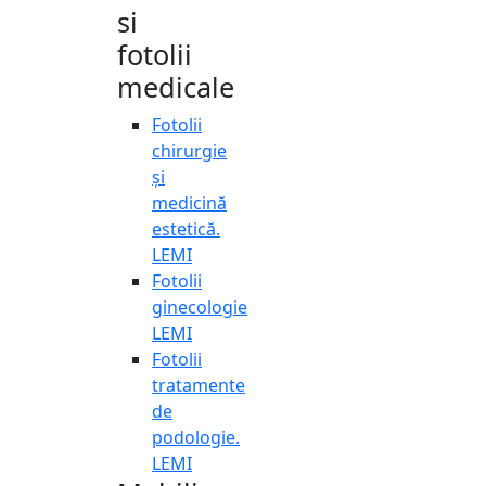
si
fotolii
medicale
Fotolii
chirurgie
și
medicină
estetică.
LEMI
Fotolii
ginecologie
LEMI
Fotolii
tratamente
de
podologie.
LEMI