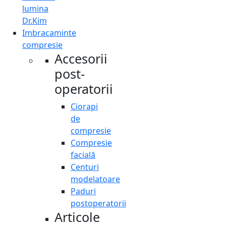
lumina
Dr.Kim
Imbracaminte
compresie
Accesorii
post-
operatorii
Ciorapi
de
compresie
Compresie
facială
Centuri
modelatoare
Paduri
postoperatorii
Articole