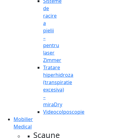
Sisteme
de
racire
a
pielii
–
pentru
laser
Zimmer
Tratare
hiperhidroza
(transpiratie
excesiva)
–
miraDry
Videocolposcopie
Mobilier
Medical
Scaune