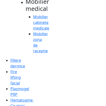
Mobilier
medical
Mobilier
cabinete
medicale
Mobilier
zona
de
recepție
Fillere
dermice
Fire
lifting
facial
Plasmogel
PRP
Hematoame,
Cicatrici