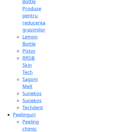
Bottle
Produse
pentru
reducerea
grasimilor
Lemon
Bottle
Pistor
RRS®
Skin
Tech
Sagoni
Melt
Sunekos
Sunekos
Techdent
Peelinguri
Peeling
chimic