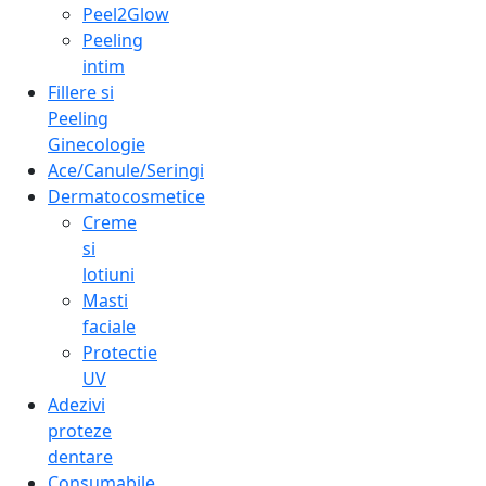
Peel2Glow
Peeling
intim
Fillere si
Peeling
Ginecologie
Ace/Canule/Seringi
Dermatocosmetice
Creme
si
lotiuni
Masti
faciale
Protectie
UV
Adezivi
proteze
dentare
Consumabile