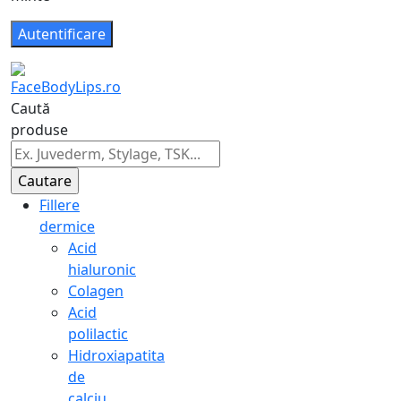
Caută
produse
Fillere
dermice
Acid
hialuronic
Colagen
Acid
polilactic
Hidroxiapatita
de
calciu