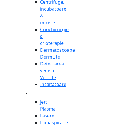
Centrifuge,
incubatoare
&
mixere
Criochirurgie
si
crioterapie
Dermatoscoape
DermLite
Detectarea
venelor
Veinlite
Incaltatoare
Jett
Plasma
Lasere
Lipoaspiratie