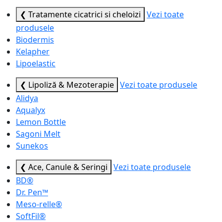
❮ Tratamente cicatrici si cheloizi
Vezi toate
produsele
Biodermis
Kelapher
Lipoelastic
❮ Lipoliză & Mezoterapie
Vezi toate produsele
Alidya
Aqualyx
Lemon Bottle
Sagoni Melt
Sunekos
❮ Ace, Canule & Seringi
Vezi toate produsele
BD®
Dr. Pen™
Meso-relle®
SoftFil®