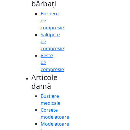
bărbați
Burtiere
de
compresie
Salopete
de
compresie
Veste
de
compresie
Articole
damă
Bustiere
medicale
Corsete
modelatoare
Modelatoare