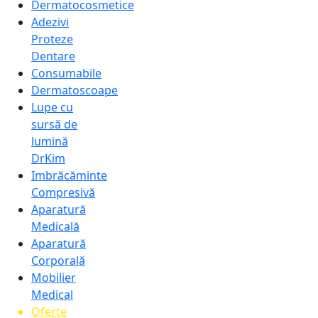
Dermatocosmetice
Adezivi
Proteze
Dentare
Consumabile
Dermatoscoape
Lupe cu
sursă de
lumină
DrKim
Imbrăcăminte
Compresivă
Aparatură
Medicală
Aparatură
Corporală
Mobilier
Medical
Oferte