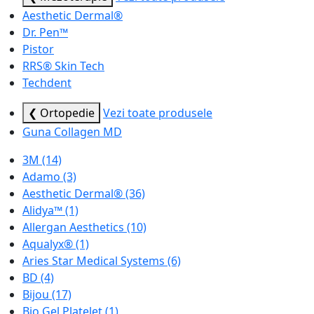
Aesthetic Dermal®
Dr. Pen™
Pistor
RRS® Skin Tech
Techdent
❮ Ortopedie
Vezi toate produsele
Guna Collagen MD
3M
(14)
Adamo
(3)
Aesthetic Dermal®
(36)
Alidya™
(1)
Allergan Aesthetics
(10)
Aqualyx®
(1)
Aries Star Medical Systems
(6)
BD
(4)
Bijou
(17)
Bio Gel Platelet
(1)