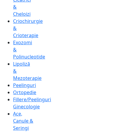
&
Cheloizi
Criochirurgie
&
Crioterapie
Exozomi
&
Polinucleotide
Lipoliză
&
Mezoterapie
Peelinguri
Ortopedie
Fillere/Peelinguri
Ginecologie
Ace,
Canule &
Seringi