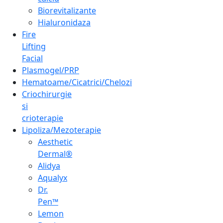
Biorevitalizante
Hialuronidaza
Fire
Lifting
Facial
Plasmogel/PRP
Hematoame/Cicatrici/Chelozi
Criochirurgie
si
crioterapie
Lipoliza/Mezoterapie
Aesthetic
Dermal®
Alidya
Aqualyx
Dr.
Pen™
Lemon