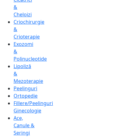
&
Cheloizi
Criochirurgie
&
Crioterapie
Exozomi
&
Polinucleotide
Lipoliză
&
Mezoterapie
Peelinguri
Ortopedie
Fillere/Peelinguri
Ginecologie
Ace,
Canule &
Seringi