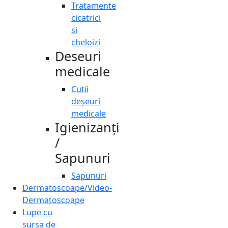
Tratamente
cicatrici
si
cheloizi
Deseuri
medicale
Cutii
deșeuri
medicale
Igienizanți
/
Sapunuri
Sapunuri
Dermatoscoape/Video-
Dermatoscoape
Lupe cu
sursa de