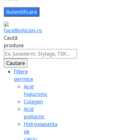
Caută
produse
Fillere
dermice
Acid
hialuronic
Colagen
Acid
polilactic
Hidroxiapatita
de
calciu