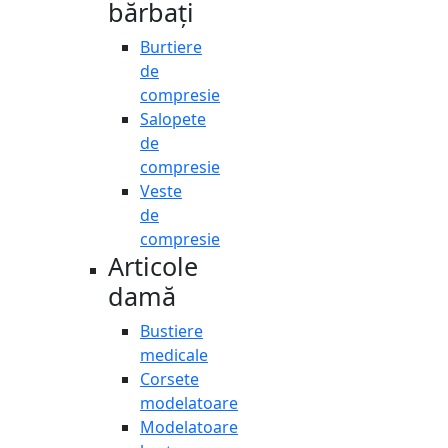
bărbați
Burtiere
de
compresie
Salopete
de
compresie
Veste
de
compresie
Articole
damă
Bustiere
medicale
Corsete
modelatoare
Modelatoare