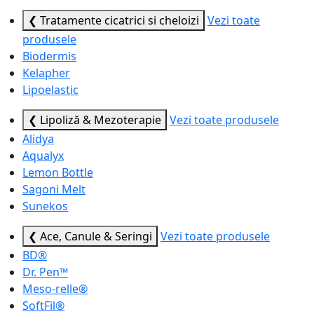
❮ Tratamente cicatrici si cheloizi
Vezi toate
produsele
Biodermis
Kelapher
Lipoelastic
❮ Lipoliză & Mezoterapie
Vezi toate produsele
Alidya
Aqualyx
Lemon Bottle
Sagoni Melt
Sunekos
❮ Ace, Canule & Seringi
Vezi toate produsele
BD®
Dr. Pen™
Meso-relle®
SoftFil®