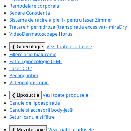
Remodelare corporala
Sedare Constienta
Sisteme de racire a pielii - pentru laser Zimmer
Tratare hiperhidroza (transpiratie excesiva) - miraDry
VideoDermatoscoape Horus
❮ Ginecologie
Vezi toate produsele
Fillere acid hialuronic
Fotolii ginecologie LEMI
Laser CO2
Peeling intim
Videocolposcopie
❮ Liposuctie
Vezi toate produsele
Canule de lipoaspiratie
Canule si accesorii body-jet®
Seturi canule si filtre
❮ Mezoterapie
Vezi toate produsele