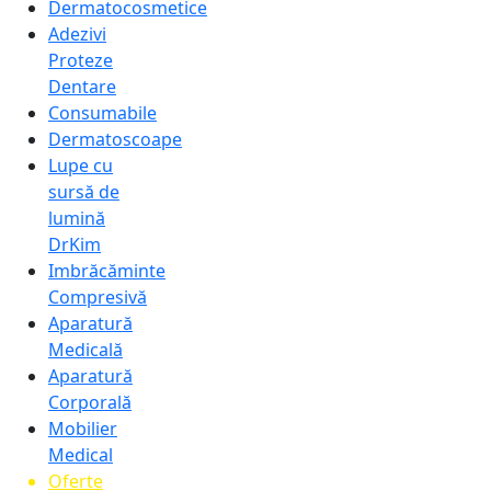
Dermatocosmetice
Adezivi
Proteze
Dentare
Consumabile
Dermatoscoape
Lupe cu
sursă de
lumină
DrKim
Imbrăcăminte
Compresivă
Aparatură
Medicală
Aparatură
Corporală
Mobilier
Medical
Oferte