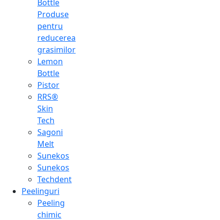
Bottle
Produse
pentru
reducerea
grasimilor
Lemon
Bottle
Pistor
RRS®
Skin
Tech
Sagoni
Melt
Sunekos
Sunekos
Techdent
Peelinguri
Peeling
chimic