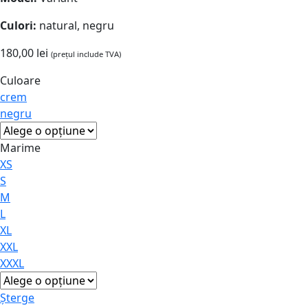
Culori:
natural, negru
180,00
lei
(prețul include TVA)
Culoare
crem
negru
Marime
XS
S
M
L
XL
XXL
XXXL
Șterge