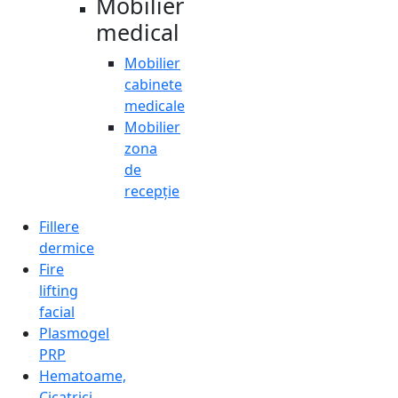
Mobilier
medical
Mobilier
cabinete
medicale
Mobilier
zona
de
recepție
Fillere
dermice
Fire
lifting
facial
Plasmogel
PRP
Hematoame,
Cicatrici