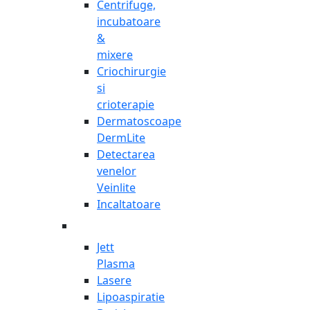
Centrifuge,
incubatoare
&
mixere
Criochirurgie
si
crioterapie
Dermatoscoape
DermLite
Detectarea
venelor
Veinlite
Incaltatoare
Jett
Plasma
Lasere
Lipoaspiratie