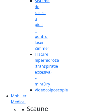
Sisteme
de
racire
a
pielii
–
pentru
laser
Zimmer
Tratare
hiperhidroza
(transpiratie
excesiva)
–
miraDry
Videocolposcopie
Mobilier
Medical
Scaune