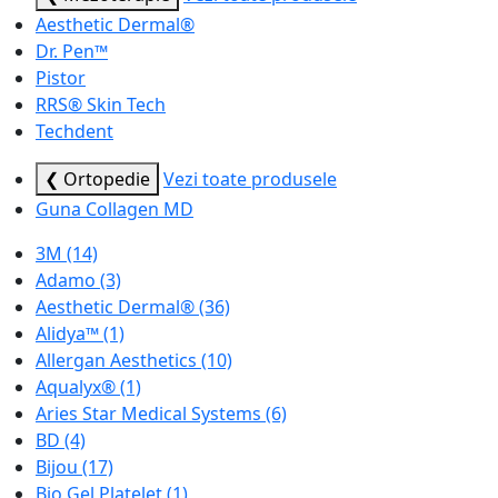
Aesthetic Dermal®
Dr. Pen™
Pistor
RRS® Skin Tech
Techdent
❮ Ortopedie
Vezi toate produsele
Guna Collagen MD
3M
(14)
Adamo
(3)
Aesthetic Dermal®
(36)
Alidya™
(1)
Allergan Aesthetics
(10)
Aqualyx®
(1)
Aries Star Medical Systems
(6)
BD
(4)
Bijou
(17)
Bio Gel Platelet
(1)