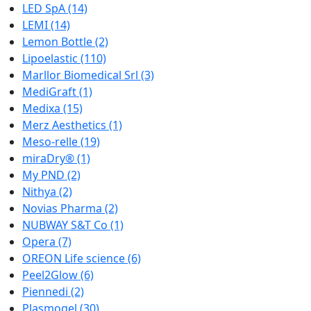
LED SpA
(14)
LEMI
(14)
Lemon Bottle
(2)
Lipoelastic
(110)
Marllor Biomedical Srl
(3)
MediGraft
(1)
Medixa
(15)
Merz Aesthetics
(1)
Meso-relle
(19)
miraDry®
(1)
My PND
(2)
Nithya
(2)
Novias Pharma
(2)
NUBWAY S&T Co
(1)
Opera
(7)
OREON Life science
(6)
Peel2Glow
(6)
Piennedi
(2)
Plasmogel
(30)