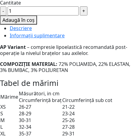
Cantitate
Compresie
lipoelastica
Adaugă în coș
pentru
Descriere
brate
Informații suplimentare
(post-
lipoaspiratie)
AP Variant
– compresie lipoelastică recomandată post-
operație la nivelul brațelor sau axilelor.
-
AP
COMPOZIȚIE MATERIAL:
72% POLIAMIDA, 22% ELASTAN,
Variant
3% BUMBAC, 3% POLIURETAN
quantity
Tabel de mărimi
Măsurători, in cm
Mărime
Circumferință braț
Circumferință sub cot
XS
26-27
21-22
S
28-29
23-24
M
30-31
25-26
L
32-34
27-28
XL
35-37
29-31