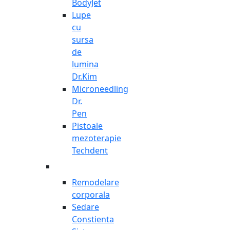
BodyJet
Lupe
cu
sursa
de
lumina
Dr.Kim
Microneedling
Dr.
Pen
Pistoale
mezoterapie
Techdent
Remodelare
corporala
Sedare
Constienta