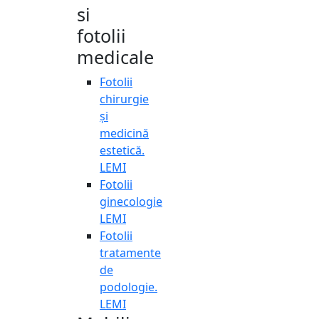
si
fotolii
medicale
Fotolii
chirurgie
și
medicină
estetică.
LEMI
Fotolii
ginecologie
LEMI
Fotolii
tratamente
de
podologie.
LEMI