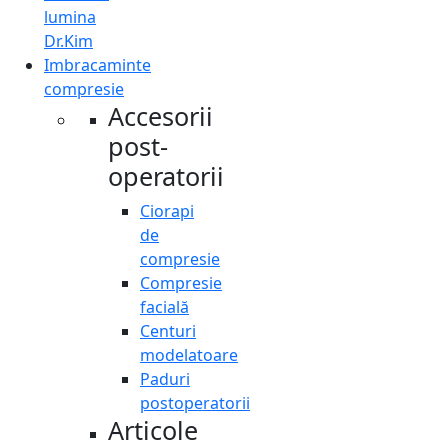
lumina
Dr.Kim
Imbracaminte
compresie
Accesorii
post-
operatorii
Ciorapi
de
compresie
Compresie
facială
Centuri
modelatoare
Paduri
postoperatorii
Articole