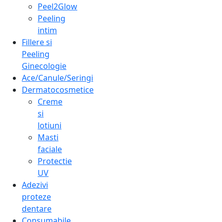
Peel2Glow
Peeling
intim
Fillere si
Peeling
Ginecologie
Ace/Canule/Seringi
Dermatocosmetice
Creme
si
lotiuni
Masti
faciale
Protectie
UV
Adezivi
proteze
dentare
Consumabile