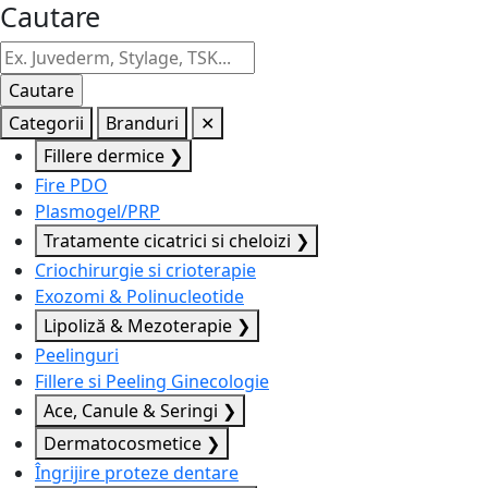
Cautare
Categorii
Branduri
✕
Fillere dermice
❯
Fire PDO
Plasmogel/PRP
Tratamente cicatrici si cheloizi
❯
Criochirurgie si crioterapie
Exozomi & Polinucleotide
Lipoliză & Mezoterapie
❯
Peelinguri
Fillere si Peeling Ginecologie
Ace, Canule & Seringi
❯
Dermatocosmetice
❯
Îngrijire proteze dentare