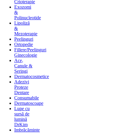
Crioterapie
Exozomi
&
Polinucleotide
Lipoliză
&
Mezoterapie
Peelinguri
Ortopedie
Fillere/Peelinguri
Ginecologie
Ace,
Canule &
Seringi
Dermatocosmetice
Adezivi
Proteze
Dentare
Consumabile
Dermatoscoape
Lupe cu
sursă de
lumină
DrKim
Imbrăcăminte