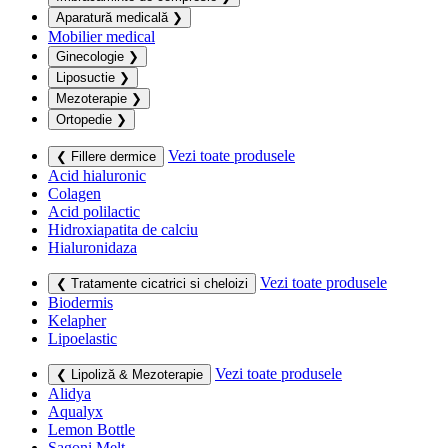
Aparatură medicală
❯
Mobilier medical
Ginecologie
❯
Liposuctie
❯
Mezoterapie
❯
Ortopedie
❯
Vezi toate produsele
❮ Fillere dermice
Acid hialuronic
Colagen
Acid polilactic
Hidroxiapatita de calciu
Hialuronidaza
Vezi toate produsele
❮ Tratamente cicatrici si cheloizi
Biodermis
Kelapher
Lipoelastic
Vezi toate produsele
❮ Lipoliză & Mezoterapie
Alidya
Aqualyx
Lemon Bottle
Sagoni Melt