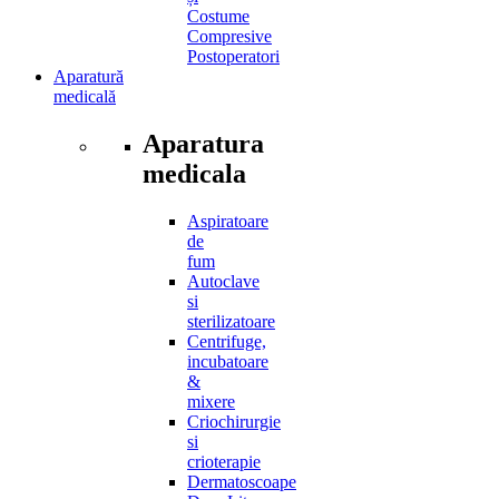
Costume
Compresive
Postoperatori
Aparatură
medicală
Aparatura
medicala
Aspiratoare
de
fum
Autoclave
si
sterilizatoare
Centrifuge,
incubatoare
&
mixere
Criochirurgie
si
crioterapie
Dermatoscoape