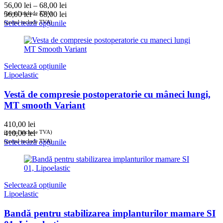
Selectează opțiunile
Lipoelastic
Bandă pentru stabilizarea implanturilor mamare SI
01, Lipoelastic
102,00
lei
(prețul include TVA)
102,00
lei
(prețul include TVA)
Selectează opțiunile
Precomandă
Selectează opțiunile
Lipoelastic
Corset de compresie post-liposucție, naștere,
cezariană, VH low Variant