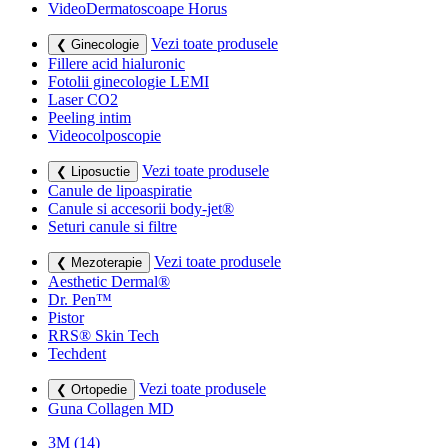
VideoDermatoscoape Horus
Vezi toate produsele
❮ Ginecologie
Fillere acid hialuronic
Fotolii ginecologie LEMI
Laser CO2
Peeling intim
Videocolposcopie
Vezi toate produsele
❮ Liposuctie
Canule de lipoaspiratie
Canule si accesorii body-jet®
Seturi canule si filtre
Vezi toate produsele
❮ Mezoterapie
Aesthetic Dermal®
Dr. Pen™
Pistor
RRS® Skin Tech
Techdent
Vezi toate produsele
❮ Ortopedie
Guna Collagen MD
3M
(14)