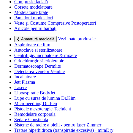
Compresie facială
Corsete modelatoare
Modelatoare brațe
Pantaloni modelatori
Veste și Costume Compresive Postoperatori
Articole pentru bărbați
Vezi toate produsele
❮ Aparatură medicală
Aspiratoare de fum
Autoclave si sterilizatoare
Centrifuge, incubatoare & mixere
Criochirurgie si crioterapie
Dermatoscoape Dermlite
Detectarea venelor Veinlite
Incaltatoare
Jett Plasma
Lasere
Lipoaspiratie BodyJet
Lupe cu sursa de lumina Dr.Kim
Microneedling Dr. Pen
Pistoale mezoterapie Techdent
Remodelare corporala
Sedare Constienta
Sisteme de racire a pielii - pentru laser Zimmer
Tratare hiperhidroza (transpiratie excesiva) - miraDry