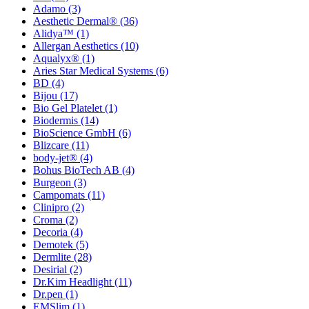
Adamo
(3)
Aesthetic Dermal®
(36)
Alidya™
(1)
Allergan Aesthetics
(10)
Aqualyx®
(1)
Aries Star Medical Systems
(6)
BD
(4)
Bijou
(17)
Bio Gel Platelet
(1)
Biodermis
(14)
BioScience GmbH
(6)
Blizcare
(11)
body-jet®
(4)
Bohus BioTech AB
(4)
Burgeon
(3)
Campomats
(11)
Clinipro
(2)
Croma
(2)
Decoria
(4)
Demotek
(5)
Dermlite
(28)
Desirial
(2)
Dr.Kim Headlight
(11)
Dr.pen
(1)
EMSlim
(1)