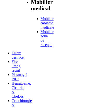
Mobilier
medical
Mobilier
cabinete
medicale
Mobilier
zona
de
recepție
Fillere
dermice
Fire
lifting
facial
Plasmogel
PRP
Hematoame,
Cicatrici
&
Cheloizi
Criochirurgie
&