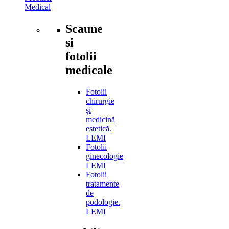
Medical
Scaune
si
fotolii
medicale
Fotolii
chirurgie
și
medicină
estetică.
LEMI
Fotolii
ginecologie
LEMI
Fotolii
tratamente
de
podologie.
LEMI