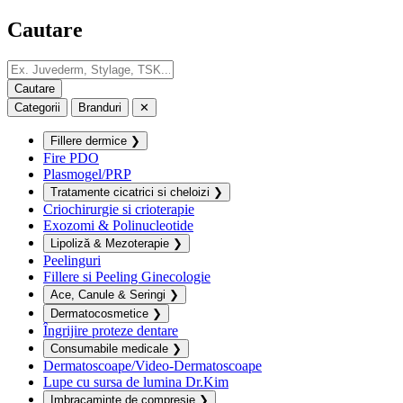
Cautare
Categorii
Branduri
✕
Fillere dermice
❯
Fire PDO
Plasmogel/PRP
Tratamente cicatrici si cheloizi
❯
Criochirurgie si crioterapie
Exozomi & Polinucleotide
Lipoliză & Mezoterapie
❯
Peelinguri
Fillere si Peeling Ginecologie
Ace, Canule & Seringi
❯
Dermatocosmetice
❯
Îngrijire proteze dentare
Consumabile medicale
❯
Dermatoscoape/Video-Dermatoscoape
Lupe cu sursa de lumina Dr.Kim
Imbracaminte de compresie
❯