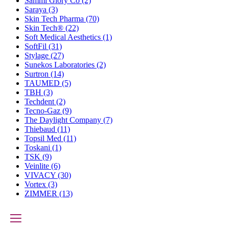
Sammi Glory Co
(2)
Saraya
(3)
Skin Tech Pharma
(70)
Skin Tech®
(22)
Soft Medical Aesthetics
(1)
SoftFil
(31)
Stylage
(27)
Sunekos Laboratories
(2)
Surtron
(14)
TAUMED
(5)
TBH
(3)
Techdent
(2)
Tecno-Gaz
(9)
The Daylight Company
(7)
Thiebaud
(11)
Topsil Med
(11)
Toskani
(1)
TSK
(9)
Veinlite
(6)
VIVACY
(30)
Vortex
(3)
ZIMMER
(13)