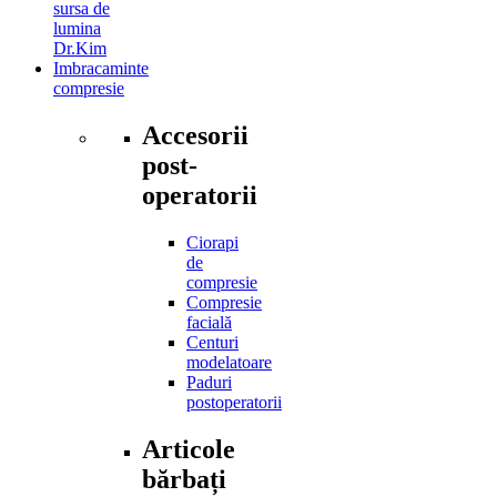
sursa de
lumina
Dr.Kim
Imbracaminte
compresie
Accesorii
post-
operatorii
Ciorapi
de
compresie
Compresie
facială
Centuri
modelatoare
Paduri
postoperatorii
Articole
bărbați