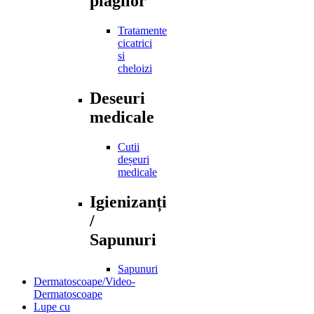
plagilor
Tratamente
cicatrici
si
cheloizi
Deseuri
medicale
Cutii
deșeuri
medicale
Igienizanți
/
Sapunuri
Sapunuri
Dermatoscoape/Video-
Dermatoscoape
Lupe cu