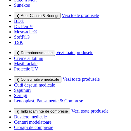
Sunekos
Vezi toate produsele
❮ Ace, Canule & Seringi
BD®
Dr. Pen™
Meso-relle®
SoftFil®
TSK
Vezi toate produsele
❮ Dermatocosmetice
Creme si lotiuni
Masti faciale
Protectie UV
Vezi toate produsele
❮ Consumabile medicale
Cutii deșeuri medicale
Sapunuri
Seringi
Leucoplast, Pansamente & Comprese
Vezi toate produsele
❮ Imbracaminte de compresie
Bustiere medicale
Centuri modelatoare
Ciorapi de compresie