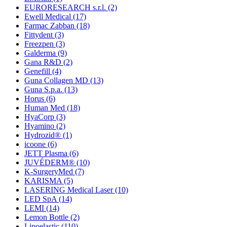
EURORESEARCH s.r.l.
(2)
Ewell Medical
(17)
Farmac Zabban
(18)
Fittydent
(3)
Freezpen
(3)
Galderma
(9)
Gana R&D
(2)
Genefill
(4)
Guna Collagen MD
(13)
Guna S.p.a.
(13)
Horus
(6)
Human Med
(18)
HyaCorp
(3)
Hyamino
(2)
Hydrozid®
(1)
icoone
(6)
JETT Plasma
(6)
JUVÉDERM®
(10)
K-SurgeryMed
(7)
KARISMA
(5)
LASERING Medical Laser
(10)
LED SpA
(14)
LEMI
(14)
Lemon Bottle
(2)
Lipoelastic
(110)