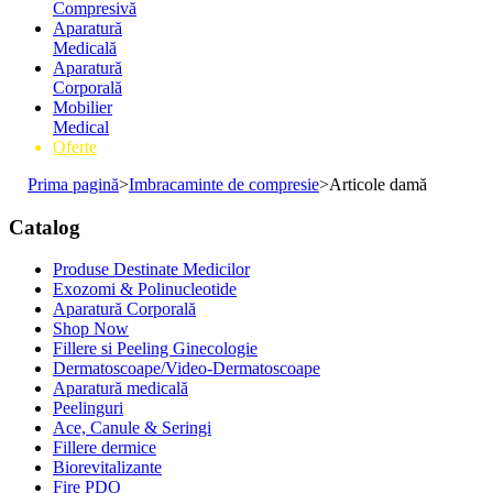
Compresivă
Aparatură
Medicală
Aparatură
Corporală
Mobilier
Medical
Oferte
Prima pagină
>
Imbracaminte de compresie
>
Articole damă
Catalog
Produse Destinate Medicilor
Exozomi & Polinucleotide
Aparatură Corporală
Shop Now
Fillere si Peeling Ginecologie
Dermatoscoape/Video-Dermatoscoape
Aparatură medicală
Peelinguri
Ace, Canule & Seringi
Fillere dermice
Biorevitalizante
Fire PDO