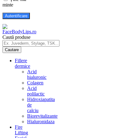
minte
Caută produse
Fillere
dermice
Acid
hialuronic
Colagen
Acid
polilactic
Hidroxiapatita
de
calciu
Biorevitalizante
Hialuronidaza
Fire
Lifting