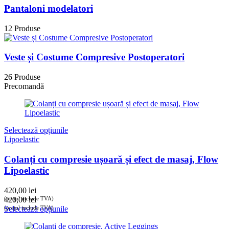
Pantaloni modelatori
12 Produse
Veste și Costume Compresive Postoperatori
26 Produse
Precomandă
Selectează opțiunile
Lipoelastic
Colanți cu compresie ușoară și efect de masaj, Flow
Lipoelastic
420,00
lei
(prețul include TVA)
420,00
lei
(prețul include TVA)
Selectează opțiunile