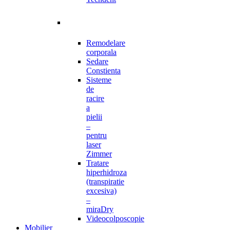
Remodelare
corporala
Sedare
Constienta
Sisteme
de
racire
a
pielii
–
pentru
laser
Zimmer
Tratare
hiperhidroza
(transpiratie
excesiva)
–
miraDry
Videocolposcopie
Mobilier