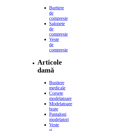
Burtiere
de
compresie
Salopete
de
compresie
Veste
de
compresie
Articole
damă
Bustiere
medicale
Corsete
modelatoare
Modelatoare
brațe
Pantaloni
modelatori
Veste
și