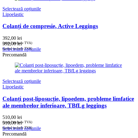
Selectează opțiunile
Lipoelastic
Colanți de compresie, Active Leggings
392,00
lei
(prețul include TVA)
392,00
lei
(prețul include TVA)
Selectează opțiunile
Precomandă
Selectează opțiunile
Lipoelastic
Colanți post-liposucție, lipoedem, probleme limfatice
ale membrelor inferioare, TBfLg leggings
510,00
lei
(prețul include TVA)
510,00
lei
(prețul include TVA)
Selectează opțiunile
Precomandă