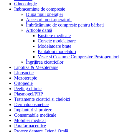
Ginecologie
Imbracaminte de compresie
După tipul operației
Accesorii post-operatorii
Îmbrăcăminte de compresie pentru bărbați
Articole damă
Bustiere medicale
Corsete modelatoare
Modelatoare brațe
Pantaloni modelatori
Veste și Costume Compresive Postoperatori
Îngrijirea cicatricilor
Lipoliză & Mezoterapie
Liposuctie
Mezoterapie
Ortopedie
Peeling chimic
Plasmogel/PRP
Tratamente cicatrici si cheloizi
Dermatocosmetice
Implanturi si proteze
Consumabile medicale
Mobilier medical
Parafarmaceutice
Proteze dentare, Igienă Orală