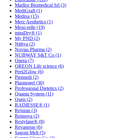
Marllor Biomedical Srl
(3)
MediGraft
(1)
Medixa
(15)
Merz Aesthetics
(1)
Meso-relle
(19)
miraDry®
(1)
My PND
(2)
Nithya
(2)
Novias Pharma
(2)
NUBWAY S&T Co
(1)
Opera
(7)
OREON Life science
(6)
Peel2Glow
(6)
Piennedi
(2)
Plasmogel
(30)
Professional Dietetics
(2)
Quanta System
(11)
Quen
(2)
RADIESSE®
(1)
Rejuran
(3)
Rennova
(2)
Restylane®
(8)
Revanesse
(6)
Sagoni Melt
(5)