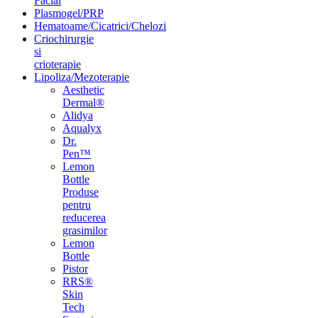
Facial
Plasmogel/PRP
Hematoame/Cicatrici/Chelozi
Criochirurgie
si
crioterapie
Lipoliza/Mezoterapie
Aesthetic
Dermal®
Alidya
Aqualyx
Dr.
Pen™
Lemon
Bottle
Produse
pentru
reducerea
grasimilor
Lemon
Bottle
Pistor
RRS®
Skin
Tech